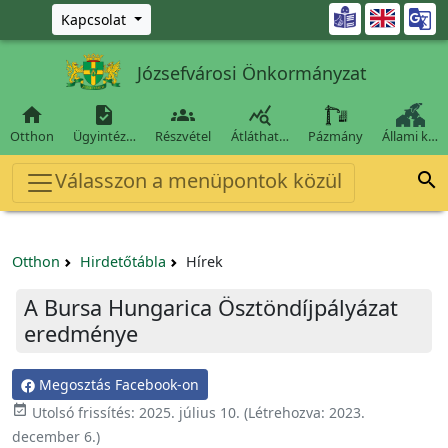
Ugrás a fő tartalomra

Kapcsolat
Józsefvárosi Önkormányzat




Otthon
Ügyintéz…
Részvétel
Átláthat…
Pázmány
Állami k…
Válasszon a menüpontok közül

Otthon
Hirdetőtábla
Hírek
A Bursa Hungarica Ösztöndíjpályázat
eredménye
Megosztás Facebook-on

Utolsó frissítés:
2025. július 10.
(Létrehozva:
2023.
december 6.
)