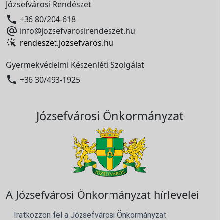
Józsefvárosi Rendészet

+36 80/204-618

info@jozsefvarosirendeszet.hu
rendeszet.jozsefvaros.hu
Gyermekvédelmi Készenléti Szolgálat

+36 30/493-1925
Józsefvárosi Önkormányzat
A Józsefvárosi Önkormányzat hírlevelei
Iratkozzon fel a Józsefvárosi Önkormányzat