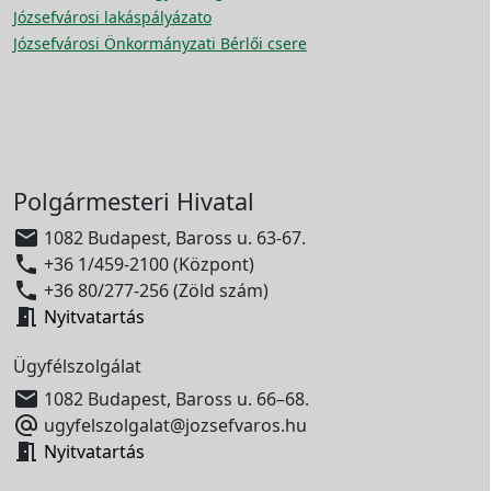
Józsefvárosi lakáspályázato
Józsefvárosi Önkormányzati Bérlői csere
Polgármesteri Hivatal

1082 Budapest, Baross u. 63-67.

+36 1/459-2100 (Központ)

+36 80/277-256 (Zöld szám)

Nyitvatartás
Ügyfélszolgálat

1082 Budapest, Baross u. 66–68.

ugyfelszolgalat@jozsefvaros.hu

Nyitvatartás