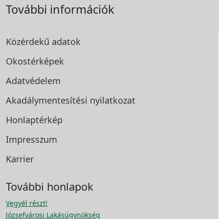
További információk
Közérdekű adatok
Okostérképek
Adatvédelem
Akadálymentesítési
nyilatkozat
Honlaptérkép
Impresszum
Karrier
További honlapok
Vegyél részt!
Józsefvárosi Lakásügynökség