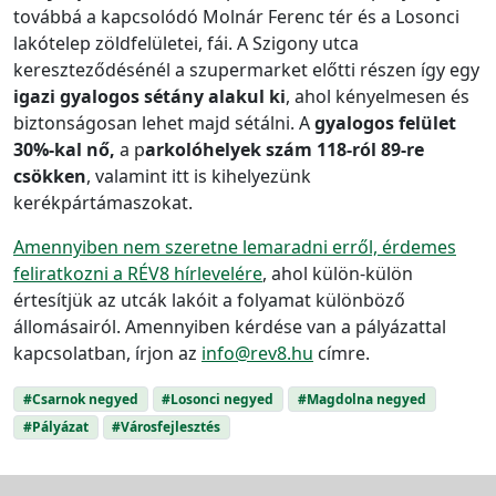
továbbá a kapcsolódó Molnár Ferenc tér és a Losonci
lakótelep zöldfelületei, fái. A Szigony utca
kereszteződésénél a szupermarket előtti részen így egy
igazi gyalogos sétány alakul ki
, ahol kényelmesen és
biztonságosan lehet majd sétálni. A
gyalogos felület
30%-kal nő,
a p
arkolóhelyek szám 118-ról 89-re
csökken
, valamint itt is kihelyezünk
kerékpártámaszokat.
Amennyiben nem szeretne lemaradni erről, érdemes
feliratkozni a RÉV8 hírlevelére
, ahol külön-külön
értesítjük az utcák lakóit a folyamat különböző
állomásairól. Amennyiben kérdése van a pályázattal
kapcsolatban, írjon az
info@rev8.hu
címre.
#Csarnok negyed
#Losonci negyed
#Magdolna negyed
#Pályázat
#Városfejlesztés