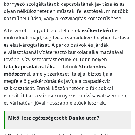
környező szolgáltatások kapcsolatának javítása és az
olyan nélkülözhetetlen műszaki fejlesztések, mint több
közmű felújítása, vagy a közvilágítás korszerűsítése.
A tervezett nagyobb zöldfelületek
esőkerteként
is
működnek majd, segítve a csapadékvíz helyben tartását
és elszivárogtatását. A parkolósávok és járdák
elválasztásánál vízáteresztő burkolat alkalmazásával
további vízvisszatartást érünk el. Több helyen
talajkapcsolatos fák
at ültetünk
Stockholm-
módszerr
el, amely szerkezeti talajjal biztosítja a
megfelelő gyökérzónát és javítja a csapadékvíz
szikkasztását. Ennek köszönhetően a fák sokkal
ellenállóbbak a városi környezet kihívásaival szemben,
és várhatóan jóval hosszabb életűek lesznek.
Mitől lesz egészségesebb Dankó utca?