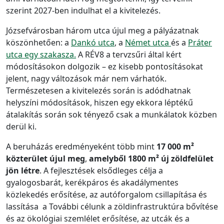
szerint 2027-ben indulhat el a kivitelezés.
Józsefvárosban három utca újul meg a pályázatnak
köszönhetően: a
Dankó utca
, a
Német utca
és a
Práter
utca egy szakasza.
A RÉV8 a tervzsűri által kért
módosításokon dolgozik – ez kisebb pontosításokat
jelent, nagy változások már nem várhatók.
Természetesen a kivitelezés során is adódhatnak
helyszíni módosítások, hiszen egy ekkora léptékű
átalakítás során sok tényező csak a munkálatok közben
derül ki.
A beruházás eredményeként több mint
17 000 m²
közterület újul meg
,
amelyből
1800 m² új zöldfelület
jön létre
. A fejlesztések elsődleges célja a
gyalogosbarát, kerékpáros és akadálymentes
közlekedés erősítése, az autóforgalom csillapítása és
lassítása a További célunk a zöldinfrastruktúra bővítése
és az ökológiai szemlélet erősítése, az utcák és a