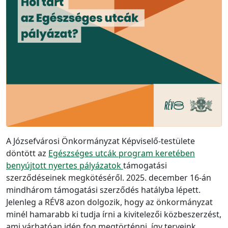
A Józsefvárosi Önkormányzat Képviselő-testülete
döntött az
Egészséges utcák program keretében
benyújtott nyertes pályázatok
támogatási
szerződéseinek megkötéséről. 2025. december 16-án
mindhárom támogatási szerződés hatályba lépett.
Jelenleg a RÉV8 azon dolgozik, hogy az önkormányzat
minél hamarabb ki tudja írni a kivitelezői közbeszerzést,
ami várhatóan idén fog megtörténni, így terveink