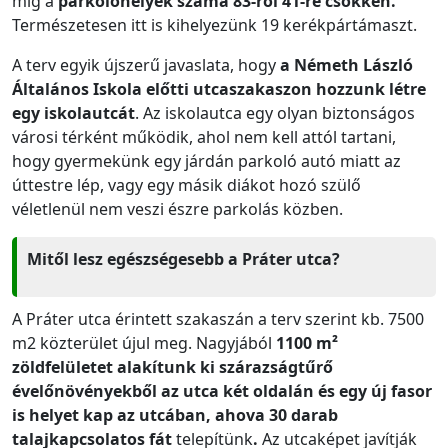
míg a
parkolóhelyek száma 83-ról 41-re csökken.
Természetesen itt is kihelyezünk 19 kerékpártámaszt.
A terv egyik újszerű javaslata, hogy
a Németh László
Általános Iskola előtti utcaszakaszon hozzunk létre
egy iskolautcát
. Az iskolautca egy olyan biztonságos
városi térként működik, ahol nem kell attól tartani,
hogy gyermekünk egy járdán parkoló autó miatt az
úttestre lép, vagy egy másik diákot hozó szülő
véletlenül nem veszi észre parkolás közben.
Mitől lesz egészségesebb a Práter utca?
A Práter utca érintett szakaszán a terv szerint kb. 7500
m2 közterület újul meg. Nagyjából
1100
m²
zöldfelületet alakítunk ki szárazságtűrő
évelőnövényekből az utca két oldalán és egy
új fasor
is helyet kap az utcában, ahova 30 darab
talajkapcsolatos fát
telepítünk
.
Az utcaképet javítják