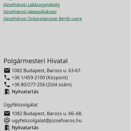
Józsefvárosi Lakásügynökség
Józsefvárosi lakáspályázato
Józsefvárosi Önkormányzati Bérlői csere
Polgármesteri Hivatal

1082 Budapest, Baross u. 63-67.

+36 1/459-2100 (Központ)

+36 80/277-256 (Zöld szám)

Nyitvatartás
Ügyfélszolgálat

1082 Budapest, Baross u. 66–68.

ugyfelszolgalat@jozsefvaros.hu

Nyitvatartás