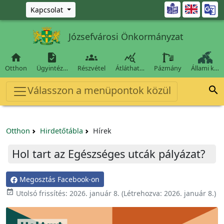
Ugrás a fő tartalomra

Kapcsolat
Józsefvárosi Önkormányzat




Otthon
Ügyintéz…
Részvétel
Átláthat…
Pázmány
Állami k…
Válasszon a menüpontok közül

Otthon
Hirdetőtábla
Hírek
Hol tart az Egészséges utcák pályázat?
Megosztás Facebook-on

Utolsó frissítés:
2026. január 8.
(Létrehozva:
2026. január 8.
)