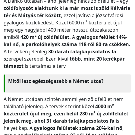
A Dankó utcában – ahol jelenleg nincs zöldfelület – egy
zöldfolyosót alakítunk ki a már most is zöld Kálvária
tér és Mátyás tér között,
ezzel javítva a józsefvárosi
gyalogos közlekedést. Közel 6000 m² közterület újul
meg egy nagyjából 400 méter hosszú útszakaszon,
amiből
420 m² új zöldfelület.
A
gyalogos felület 14%-
kal nő, a parkolóhelyek száma 118-ról 80-ra csökken.
A terveken jelenleg
30 darab talajkapcsolatos fa
s
zerepel szerepel. Ezen kívül
több, mint 20 kerékpár
támaszt
is tartalmaz a terv.
Mitől lesz egészségesebb a Német utca?
A Német utcában szintén semmilyen zöldfelület nem
található jelenleg. A tervek szerint közel
4000 m²
közterület újul meg, ezen belül 280 m² új zöldfelület
jelenik meg, ahol 31 darab talajkapcsolatos fa
is
helyet kap. A
gyalogos felületek száma 20%-kal nő
,