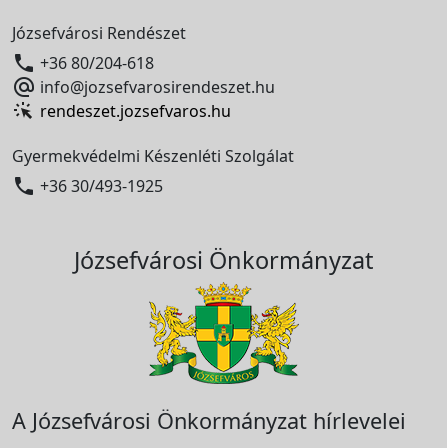
Józsefvárosi Rendészet

+36 80/204-618

info@jozsefvarosirendeszet.hu
rendeszet.jozsefvaros.hu
Gyermekvédelmi Készenléti Szolgálat

+36 30/493-1925
Józsefvárosi Önkormányzat
A Józsefvárosi Önkormányzat hírlevelei