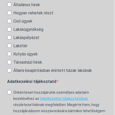
Általános hírek
Hogyan vehetek részt
Civil ügyek
Lakásügynökség
Lakáspályázat
Lakótér
Kutyás ügyek
Társasházi hírek
Állami kisajátításban érintett házak lakóinak
Adatkezelési tájékoztató
Önkéntesen hozzájárulok személyes adataim
kezeléséhez az
Adatkezelési tájékoztatóban
részletezetteknek megfelelően. Megértettem, hogy
hozzájárulásom visszavonására bármikor lehetőségem