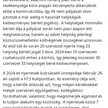
tevékenysége köre alapján kérvényezte átkerülését
ebbe a konstrukcióba, így ők nem pályázati úton
jutottak a már addig is használt helyiségük
kedvezményes bérleti jogához. A helyiségek minimális
bérleti díja a pályázat során nem piaci alapon lett
meghatározva, hanem az adott helyiség jelenlegi
közös/üzemeltetési költségének összegével azonosan.
Az első két év során 20 szervezet nyerte meg 23
helyiség bérleti jogát 5 évre. 2024-ben 10 szervezett
csatlakozott ehhez a körhöz, így jelenleg összesen 30
szervezet 33 helyiséget bérel kedvezményesen.
A 2024-es nyertesek kulcsátadó ünnepsége február 26-
án zajlott a H13 Kultpontban. Az esemény célja volt,
hogy a bérlők átlássák azt, hogy milyen kérdésekkel
melyik szervezeti egységekhez, kollégákhoz
fordulhatnak, valamint, hogy megismerjék egymást és
ki tudjon alakulni egy közösség. A nyertesek közül 7
szervezet képviselte magát az eseményen, ahol