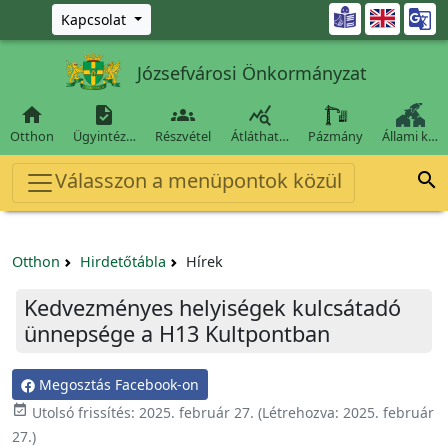
Ugrás a fő tartalomra

Kapcsolat
Józsefvárosi Önkormányzat




Otthon
Ügyintéz…
Részvétel
Átláthat…
Pázmány
Állami k…
Válasszon a menüpontok közül

Otthon
Hirdetőtábla
Hírek
Kedvezményes helyiségek kulcsátadó
ünnepsége a H13 Kultpontban
Megosztás Facebook-on

Utolsó frissítés:
2025. február 27.
(Létrehozva:
2025. február
27.
)