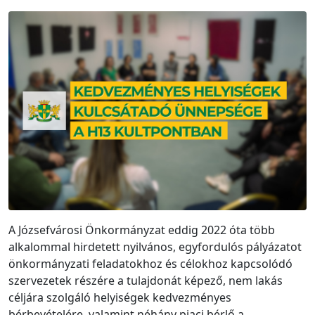
A Józsefvárosi Önkormányzat eddig 2022 óta több
alkalommal hirdetett nyilvános, egyfordulós pályázatot
önkormányzati feladatokhoz és célokhoz kapcsolódó
szervezetek részére a tulajdonát képező, nem lakás
céljára szolgáló helyiségek kedvezményes
bérbevételére, valamint néhány piaci bérlő a