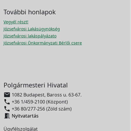
További honlapok
Vegyél részt!
Józsefvárosi Lakásügynökség
Józsefvárosi lakáspályázato
Józsefvárosi Önkormányzati Bérlői csere
Polgármesteri Hivatal

1082 Budapest, Baross u. 63-67.

+36 1/459-2100 (Központ)

+36 80/277-256 (Zöld szám)

Nyitvatartás
Ügyfélszolgálat