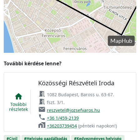
További kérdése lenne?
Közösségi Részvételi Iroda
meeting_room
1082 Budapest, Baross u. 63-67.
home
meeting_room
fszt. 3/1.
További
email
részletek
reszvetel@jozsefvaros.hu
phone
+36 1/459-2139
home_work
+36203739454
(pénteki napokon!)
#Civil
#Helyiség gazdálkodás
#Kedvezményes helyiség