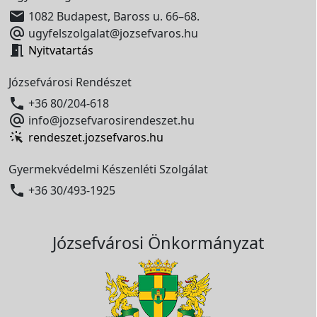

1082 Budapest, Baross u. 66–68.

ugyfelszolgalat@jozsefvaros.hu

Nyitvatartás
Józsefvárosi Rendészet

+36 80/204-618

info@jozsefvarosirendeszet.hu
rendeszet.jozsefvaros.hu
Gyermekvédelmi Készenléti Szolgálat

+36 30/493-1925
Józsefvárosi Önkormányzat