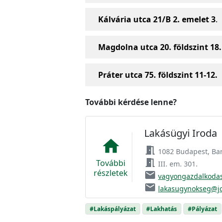
Kálvária utca 21/B 2. emelet 3
.
Magdolna utca 20. földszint 18.
Práter utca 75. földszint 11-12.
További kérdése lenne?
Lakásügyi Iroda
home
meeting_room
1082 Budapest, Bar
meeting_room
További
III. em. 301.
részletek
email
vagyongazdalkodas
email
lakasugynokseg@jo
#Lakáspályázat
#Lakhatás
#Pályázat