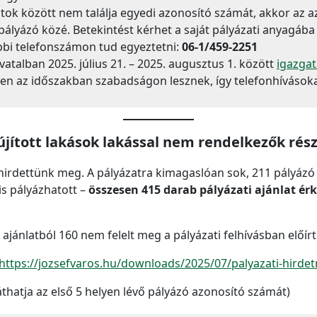
ok között nem találja egyedi azonosító számát, akkor az azt
ályázó közé. Betekintést kérhet a saját pályázati anyagába
bbi telefonszámon tud egyeztetni:
06-1/459-2251
atalban 2025. július 21. – 2025. augusztus 1. között
igazgat
ben az időszakban szabadságon lesznek, így telefonhívások
újított lakások lakással nem rendelkezők rés
irdettünk meg. A pályázatra kimagaslóan sok, 211 pályázó n
is pályázhatott –
összesen 415 darab pályázati ajánlat érk
 ajánlatból 160 nem felelt meg a pályázati felhívásban előírt
https://jozsefvaros.hu/downloads/2025/07/palyazati-hirde
áthatja az első 5 helyen lévő pályázó azonosító számát)