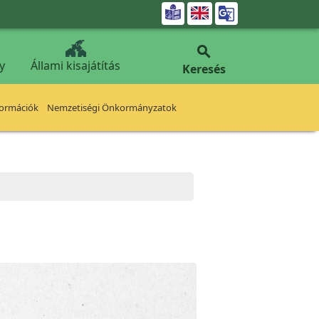


y
Állami kisajátítás
Keresés
formációk
Nemzetiségi Önkormányzatok