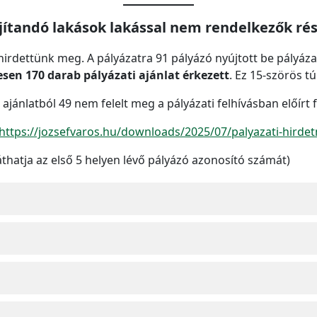
jítandó lakások lakással nem rendelkezők ré
irdettünk meg. A pályázatra 91 pályázó nyújtott be pályázat
esen 170 darab pályázati ajánlat érkezett
. Ez 15-szörös tú
 ajánlatból 49 nem felelt meg a pályázati felhívásban előírt 
https://jozsefvaros.hu/downloads/2025/07/palyazati-hirdet
áthatja az első 5 helyen lévő pályázó azonosító számát)