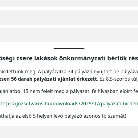
ségi csere lakások önkormányzati bérlők ré
irdettünk meg. A pályázatra 34 pályázó nyújtott be pályázat
esen 56 darab pályázati ajánlat érkezett
. Ez 8,5-szörös túl
ajánlatból 15 nem felelt meg a pályázati felhívásban előírt f
https://jozsefvaros.hu/downloads/2025/07/palyazati-hirdet
áthatja az első 5 helyen lévő pályázó azonosító számát)