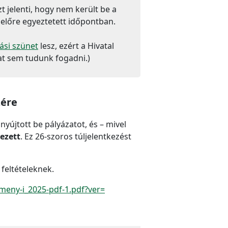
 jelenti, hogy nem került be a
 előre egyeztetett időpontban.
ási szünet
lesz, ezért a Hivatal
at sem tudunk fogadni.)
zére
yújtott be pályázatot, és – mivel
ezett
. Ez 26-szoros túljelentkezést
 feltételeknek.
tmeny-i_2025-pdf-1.pdf?ver=