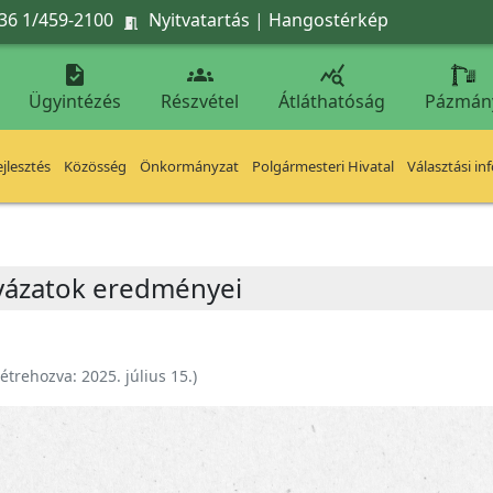
36 1/459-2100
Nyitvatartás
|
Hangostérkép




Ügyintézés
Részvétel
Átláthatóság
Pázmán
jlesztés
Közösség
Önkormányzat
Polgármesteri Hivatal
Választási in
lyázatok eredményei
étrehozva:
2025. július 15.
)