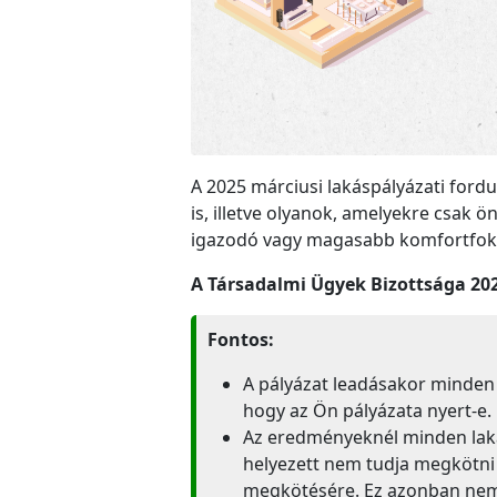
A 2025 márciusi lakáspályázati ford
is, illetve olyanok, amelyekre csak
igazodó vagy magasabb komfortfoko
A Társadalmi Ügyek Bizottsága 202
Fontos:
A pályázat leadásakor minden
hogy az Ön pályázata nyert-e.
Az eredményeknél minden lakás
helyezett nem tudja megkötni a
megkötésére. Ez azonban nem