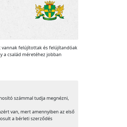
vannak felújítottak és felújítandóak
gy a család méretéhez jobban
onosító számmal tudja megnézni,
 azért van, mert amennyiben az első
osult a bérleti szerződés