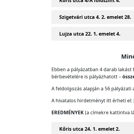
Kőris utca 4/A földszint 4.
Szigetvári utca 4. 2. emelet 28.
Lujza utca 22. 1. emelet 4.
Minő
Ebben a pályázatban 4 darab lakást h
bérbevételére is pályázhatott –
össz
A feldolgozás alapján a 56 pályázati 
A hivatalos hirdetményt itt érheti el:
EREDMÉNYEK
(a címekre kattintva l
Kőris utca 24. 1. emelet 2.