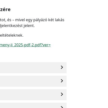
szére
ot, és – mivel egy pályázó két lakás
ljelentkezést jelent.
feltételeknek.
meny-ii_2025-pdf-2.pdf?ver=