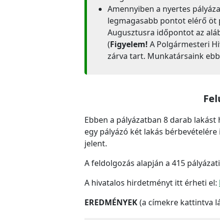
Amennyiben a nyertes pályázat
legmagasabb pontot elérő öt p
Augusztusra időpontot az alá
(
Figyelem!
A Polgármesteri Hiv
zárva tart. Munkatársaink eb
Fel
Ebben a pályázatban 8 darab lakást h
egy pályázó két lakás bérbevételére 
jelent.
A feldolgozás alapján a 415 pályázati
A hivatalos hirdetményt itt érheti el:
EREDMÉNYEK
(a címekre kattintva l