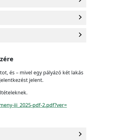
szére
ot, és – mivel egy pályázó két lakás
jelentkezést jelent.
eltételeknek.
meny-iii_2025-pdf-2.pdf?ver=