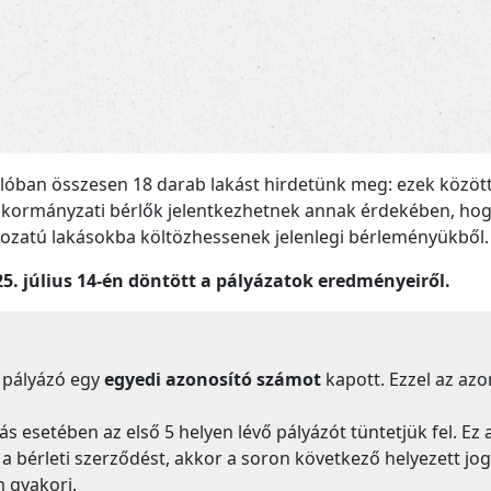
ulóban összesen 18 darab lakást hirdetünk meg: ezek között 
 önkormányzati bérlők jelentkezhetnek annak érdekében, ho
zatú lakásokba költözhessenek jelenlegi bérleményükből.
5. július 14-én döntött a pályázatok eredményeiről.
 pályázó egy
egyedi azonosító számot
kapott. Ezzel az az
 esetében az első 5 helyen lévő pályázót tüntetjük fel. Ez
 bérleti szerződést, akkor a soron következő helyezett jog
 gyakori.