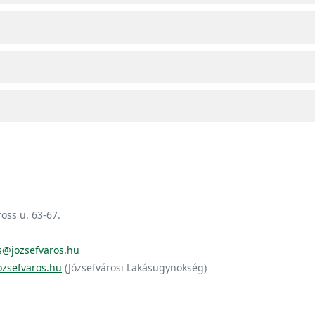
oss u. 63-67.
@jozsefvaros.hu
zsefvaros.hu
(Józsefvárosi Lakásügynökség)