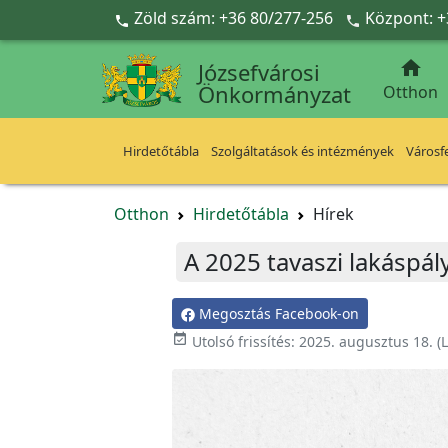
Ugrás a fő tartalomra
Zöld szám: +36 80/277-256
Központ: +



Józsefvárosi
Önkormányzat
Otthon
Hirdetőtábla
Szolgáltatások és intézmények
Városfe
Otthon
Hirdetőtábla
Hírek
A 2025 tavaszi lakáspá
Megosztás Facebook-on

Utolsó frissítés:
2025. augusztus 18.
(L