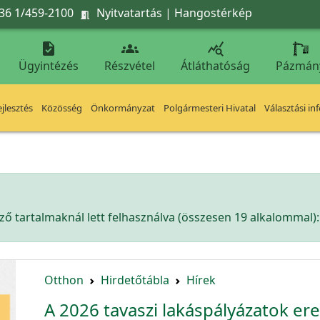
36 1/459-2100
Nyitvatartás
|
Hangostérkép




Ügyintézés
Részvétel
Átláthatóság
Pázmán
jlesztés
Közösség
Önkormányzat
Polgármesteri Hivatal
Választási in
ő tartalmaknál lett felhasználva (összesen 19 alkalommal):
Otthon
Hirdetőtábla
Hírek
A 2026 tavaszi lakáspályázatok e