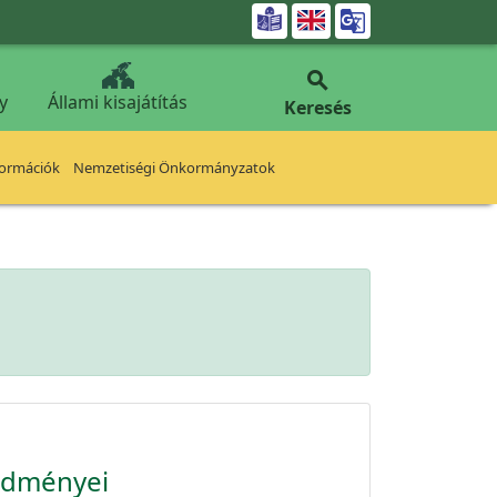


y
Állami kisajátítás
Keresés
formációk
Nemzetiségi Önkormányzatok
redményei