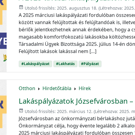
event_available
Utolsó frissítés:
2025. augusztus 18.
(Létrehozva:
2025.
A 2025 márciusi lakáspályázati fordulóban összese
között vannak felújítottak és felújítandóak is, ill
bérlők jelentkezhetnek annak érdekében, hogy a 
magasabb komfortfokozatú lakásokba költözhesse
Társadalmi Ügyek Bizottsága 2025. július 14-én dö
Felújított lakások lakással nem […]
#Lakáspályázat
#Lakhatás
#Pályázat
Otthon
Hirdetőtábla
Hírek
Lakáspályázatok Józsefvárosban –
event_available
Utolsó frissítés:
2025. március 12.
(Létrehozva:
2025. m
Józsefvárosban az önkormányzati bérlakáshoz jutás
Önkormányzat célja, hogy évente legalább 2 alkal
2025 márciusi lakáspályázati fordulóban összesen 