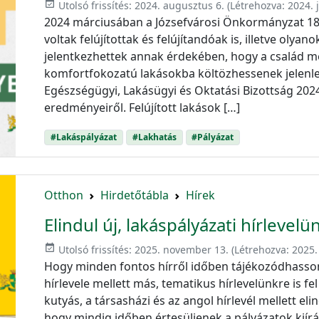
event_available
Utolsó frissítés:
2024. augusztus 6.
(Létrehozva:
2024. 
2024 márciusában a Józsefvárosi Önkormányzat 18 
voltak felújítottak és felújítandóak is, illetve oly
jelentkezhettek annak érdekében, hogy a család 
komfortfokozatú lakásokba költözhessenek jelenleg
Egészségügyi, Lakásügyi és Oktatási Bizottság 2024
eredményeiről. Felújított lakások […]
#Lakáspályázat
#Lakhatás
#Pályázat
Otthon
Hirdetőtábla
Hírek
Elindul új, lakáspályázati hírlevelü
event_available
Utolsó frissítés:
2025. november 13.
(Létrehozva:
2025.
Hogy minden fontos hírről időben tájékozódhasson
hírlevele mellett más, tematikus hírlevelünkre is fel t
kutyás, a társasházi és az angol hírlevél mellett elin
hogy mindig időben értesüljenek a pályázatok kiírá