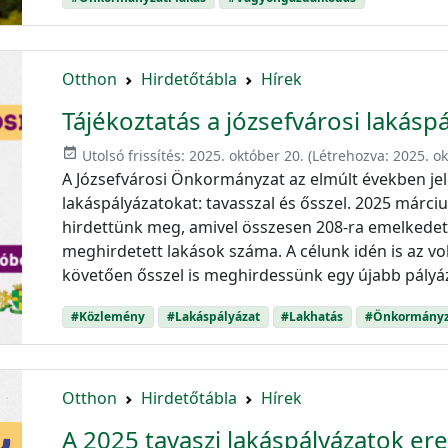
Otthon
Hirdetőtábla
Hírek
Tájékoztatás a józsefvárosi lakás
event_available
Utolsó frissítés:
2025. október 20.
(Létrehozva:
2025. ok
A Józsefvárosi Önkormányzat az elmúlt években jel
lakáspályázatokat: tavasszal és ősszel. 2025 márc
hirdettünk meg, amivel összesen 208-ra emelkedet
meghirdetett lakások száma. A célunk idén is az vol
követően ősszel is meghirdessünk egy újabb pályá
#Közlemény
#Lakáspályázat
#Lakhatás
#Önkormányza
Otthon
Hirdetőtábla
Hírek
A 2025 tavaszi lakáspályázatok e