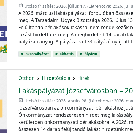
event_available
Utolsó frissítés:
2026. július 17.
(Létrehozva:
2026. júli
A 2026. márciusi lakáspályázati fordulóban összese
meg. A Társadalmi Ügyek Bizottsága 2026. július 1
Felújítandó bérlakások lakással nem rendelkezők 
lakást hirdettünk meg. A meghirdetett 14 darab la
pályázati anyag. A pályázatra 133 pályázó nyújtott 
#Lakáspályázat
#Lakhatás
#Pályázat
Otthon
Hirdetőtábla
Hírek
Lakáspályázat Józsefvárosban – 2
event_available
Utolsó frissítés:
2026. április 28.
(Létrehozva:
2026. már
Józsefvárosban az önkormányzati bérlakáshoz jutás
Önkormányzat rendszeresen hirdet meg lakáspályáz
kerületben önkormányzati bérlakásokra. A 2026. má
összesen 14 darab felújítandó lakást hirdetünk me