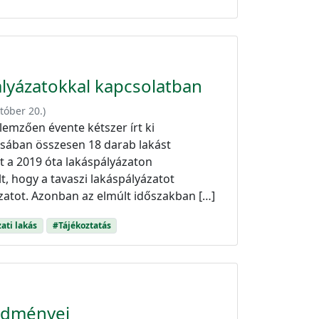
pályázatokkal kapcsolatban
tóber 20.
)
lemzően évente kétszer írt ki
iusában összesen 18 darab lakást
t a 2019 óta lakáspályázaton
t, hogy a tavaszi lakáspályázatot
zatot. Azonban az elmúlt időszakban […]
ti lakás
#Tájékoztatás
redményei