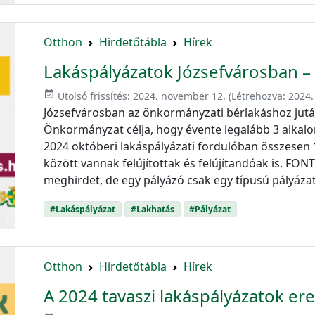
Otthon
Hirdetőtábla
Hírek
Lakáspályázatok Józsefvárosban –
event_available
Utolsó frissítés:
2024. november 12.
(Létrehozva:
2024.
Józsefvárosban az önkormányzati bérlakáshoz jutás
Önkormányzat célja, hogy évente legalább 3 alkal
2024 októberi lakáspályázati fordulóban összesen 
között vannak felújítottak és felújítandóak is. FO
meghirdet, de egy pályázó csak egy típusú pályáza
#Lakáspályázat
#Lakhatás
#Pályázat
Otthon
Hirdetőtábla
Hírek
A 2024 tavaszi lakáspályázatok e