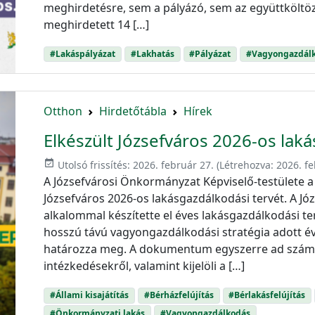
meghirdetésre, sem a pályázó, sem az együttköltö
meghirdetett 14 […]
#Lakáspályázat
#Lakhatás
#Pályázat
#Vagyongazdál
Otthon
Hirdetőtábla
Hírek
Elkészült Józsefváros 2026-os lak
event_available
Utolsó frissítés:
2026. február 27.
(Létrehozva:
2026. fe
A Józsefvárosi Önkormányzat Képviselő-testülete a 
Józsefváros 2026-os lakásgazdálkodási tervét. A 
alkalommal készítette el éves lakásgazdálkodási te
hosszú távú vagyongazdálkodási stratégia adott év
határozza meg. A dokumentum egyszerre ad számo
intézkedésekről, valamint kijelöli a […]
#Állami kisajátítás
#Bérházfelújítás
#Bérlakásfelújítás
#Önkormányzati lakás
#Vagyongazdálkodás