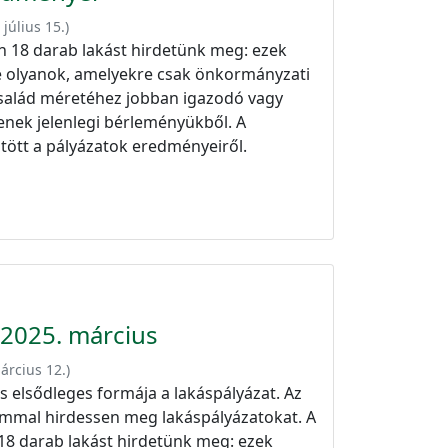
 július 15.
)
n 18 darab lakást hirdetünk meg: ezek
etve olyanok, amelyekre csak önkormányzati
család méretéhez jobban igazodó vagy
nek jelenlegi bérleményükből. A
ntött a pályázatok eredményeiről.
 2025. március
árcius 12.
)
 elsődleges formája a lakáspályázat. Az
ommal hirdessen meg lakáspályázatokat. A
18 darab lakást hirdetünk meg: ezek