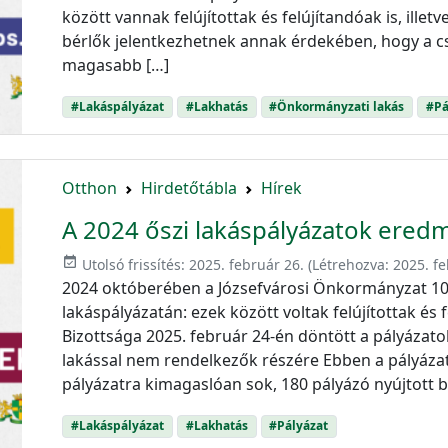
között vannak felújítottak és felújítandóak is, ill
bérlők jelentkezhetnek annak érdekében, hogy a 
magasabb […]
#Lakáspályázat
#Lakhatás
#Önkormányzati lakás
#Pá
Otthon
Hirdetőtábla
Hírek
A 2024 őszi lakáspályázatok ered
event_available
Utolsó frissítés:
2025. február 26.
(Létrehozva:
2025. fe
2024 októberében a Józsefvárosi Önkormányzat 10 
lakáspályázatán: ezek között voltak felújítottak és 
Bizottsága 2025. február 24-én döntött a pályázato
lakással nem rendelkezők részére Ebben a pályáza
pályázatra kimagaslóan sok, 180 pályázó nyújtott be
#Lakáspályázat
#Lakhatás
#Pályázat