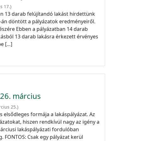
us 17.
)
n 13 darab felújítandó lakást hirdettünk
3-án döntött a pályázatok eredményeiről.
részére Ebben a pályázatban 14 darab
kásból 13 darab lakásra érkezett érvényes
be […]
026. március
cius 25.
)
 elsődleges formája a lakáspályázat. Az
atokat, hiszen rendkívül nagy az igény a
rciusi lakáspályázati fordulóban
g. FONTOS: Csak egy pályázat kerül