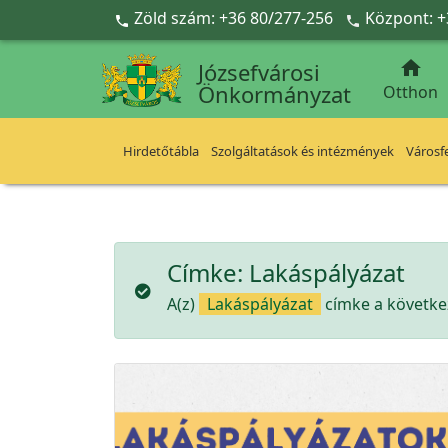
Ugrás a fő tartalomra
Zöld szám: +36 80/277-256
Központ: +



Józsefvárosi
Önkormányzat
Otthon
Hirdetőtábla
Szolgáltatások és intézmények
Városfe
Címke:
Lakáspályázat
A(z)
Lakáspályázat
címke a következ