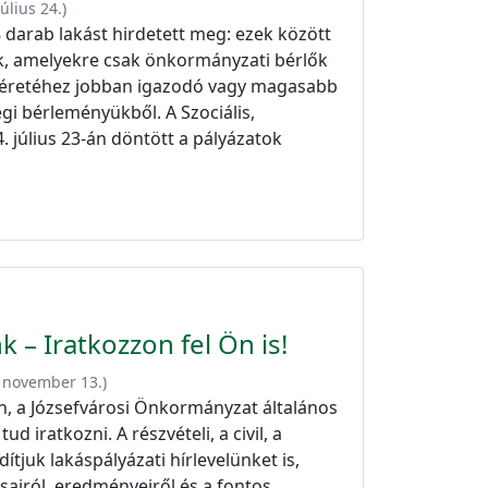
július 24.
)
darab lakást hirdetett meg: ezek között
anok, amelyekre csak önkormányzati bérlők
méretéhez jobban igazodó vagy magasabb
i bérleményükből. A Szociális,
. július 23-án döntött a pályázatok
nk – Iratkozzon fel Ön is!
 november 13.
)
, a Józsefvárosi Önkormányzat általános
ud iratkozni. A részvételi, a civil, a
dítjuk lakáspályázati hírlevelünket is,
sairól, eredményeiről és a fontos