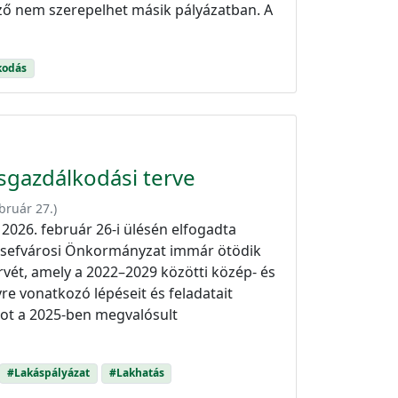
ző nem szerepelhet másik pályázatban. A
kodás
ásgazdálkodási terve
bruár 27.
)
2026. február 26-i ülésén elfogadta
Józsefvárosi Önkormányzat immár ötödik
rvét, amely a 2022–2029 közötti közép- és
re vonatkozó lépéseit és feladatait
t a 2025-ben megvalósult
#Lakáspályázat
#Lakhatás