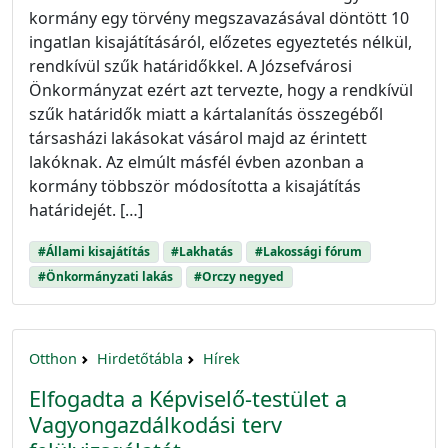
kormány egy törvény megszavazásával döntött 10
ingatlan kisajátításáról, előzetes egyeztetés nélkül,
rendkívül szűk határidőkkel. A Józsefvárosi
Önkormányzat ezért azt tervezte, hogy a rendkívül
szűk határidők miatt a kártalanítás összegéből
társasházi lakásokat vásárol majd az érintett
lakóknak. Az elmúlt másfél évben azonban a
kormány többször módosította a kisajátítás
határidejét. […]
#Állami kisajátítás
#Lakhatás
#Lakossági fórum
#Önkormányzati lakás
#Orczy negyed
Otthon
Hirdetőtábla
Hírek
Elfogadta a Képviselő-testület a
Vagyongazdálkodási terv