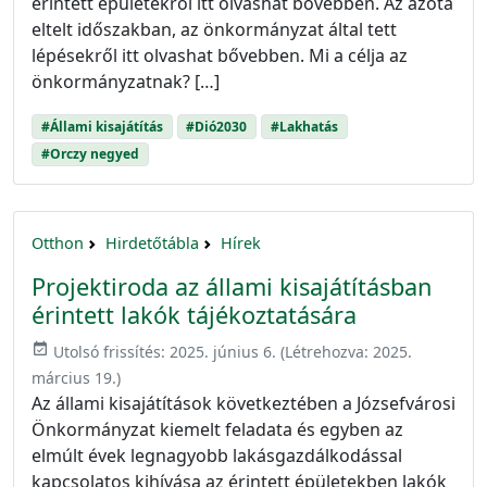
érintett épületekről itt olvashat bővebben. Az azóta
eltelt időszakban, az önkormányzat által tett
lépésekről itt olvashat bővebben. Mi a célja az
önkormányzatnak? […]
#Állami kisajátítás
#Dió2030
#Lakhatás
#Orczy negyed
Otthon
Hirdetőtábla
Hírek
Projektiroda az állami kisajátításban
érintett lakók tájékoztatására
event_available
Utolsó frissítés:
2025. június 6.
(Létrehozva:
2025.
március 19.
)
Az állami kisajátítások következtében a Józsefvárosi
Önkormányzat kiemelt feladata és egyben az
elmúlt évek legnagyobb lakásgazdálkodással
kapcsolatos kihívása az érintett épületekben lakók