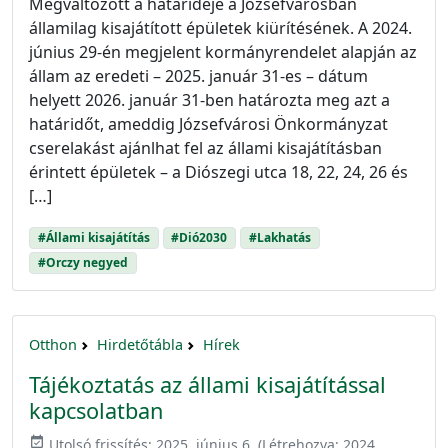
Megváltozott a határideje a Józsefvárosban
államilag kisajátított épületek kiürítésének. A 2024.
június 29-én megjelent kormányrendelet alapján az
állam az eredeti – 2025. január 31-es – dátum
helyett 2026. január 31-ben határozta meg azt a
határidőt, ameddig Józsefvárosi Önkormányzat
cserelakást ajánlhat fel az állami kisajátításban
érintett épületek – a Diószegi utca 18, 22, 24, 26 és
[…]
#Állami kisajátítás
#Dió2030
#Lakhatás
#Orczy negyed
Otthon
Hirdetőtábla
Hírek
Tájékoztatás az állami kisajátítással
kapcsolatban
event_available
Utolsó frissítés:
2025. június 6.
(Létrehozva:
2024.