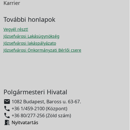
Karrier
További honlapok
Vegyél részt!
Józsefvárosi Lakásügynökség
Józsefvárosi lakáspályázato
Józsefvárosi Önkormányzati Bérlői csere
Polgármesteri Hivatal

1082 Budapest, Baross u. 63-67.

+36 1/459-2100 (Központ)

+36 80/277-256 (Zöld szám)

Nyitvatartás