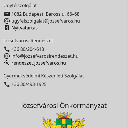
Ügyfélszolgálat

1082 Budapest, Baross u. 66–68.

ugyfelszolgalat@jozsefvaros.hu

Nyitvatartás
Józsefvárosi Rendészet

+36 80/204-618

info@jozsefvarosirendeszet.hu
rendeszet.jozsefvaros.hu
Gyermekvédelmi Készenléti Szolgálat

+36 30/493-1925
Józsefvárosi Önkormányzat