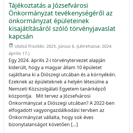
Tájékoztatás a Józsefvárosi
Önkormányzat tevékenységéről az
önkormányzat épületeinek
kisajátításáról szóló törvényjavaslat
kapcsán
event_available
Utolsó frissítés:
2025. június 6.
(Létrehozva:
2024.
április 17.
)
Egy 2024. április 2-i törvénytervezet alapján
kiderült, hogy a magyar állam 10 épületet
sajátítana ki a Diószegi utcában és a környékén.
Ezeknek az épületeknek a helyén létesülne a
Nemzeti Közszolgálati Egyetem tanárképző
központja. Mit tervez a Józsefvárosi
Önkormányzat a Diószegi utcában? A 2022-ben
elfogadott vagyongazdálkodási tervben az
Önkormányzat vállalta, hogy sok éves
bizonytalanságot követően […]