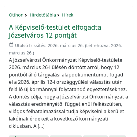
Otthon
Hirdetőtábla
Hírek
A Képviselő-testület elfogadta
Józsefváros 12 pontját
event_available
Utolsó frissítés:
2026. március 26.
(Létrehozva:
2026.
március 26.
)
A Józsefvárosi Önkormányzat Képviselő-testülete
2026. március 26-i ülésén döntött arról, hogy 12
pontból álló tárgyalási alapdokumentumot fogad
el a 2026. április 12-i országgyűlési választás után
felálló új kormánnyal folytatandó egyeztetésekhez.
A döntés célja, hogy a Józsefvárosi Önkormányzat a
választás eredményétől függetlenül felkészülten,
világos felhatalmazással tudja képviselni a kerület
lakóinak érdekeit a következő kormányzati
ciklusban. A […]