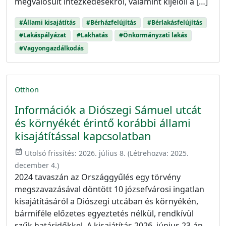
megvalósult intézkedésekről, valamint kijelöli a […]
#Állami kisajátítás
#Bérházfelújítás
#Bérlakásfelújítás
#Lakáspályázat
#Lakhatás
#Önkormányzati lakás
#Vagyongazdálkodás
Otthon
Információk a Diószegi Sámuel utcát
és környékét érintő korábbi állami
kisajátítással kapcsolatban
event_available
Utolsó frissítés:
2026. július 8.
(Létrehozva:
2025.
december 4.
)
2024 tavaszán az Országgyűlés egy törvény
megszavazásával döntött 10 józsefvárosi ingatlan
kisajátításáról a Diószegi utcában és környékén,
bármiféle előzetes egyeztetés nélkül, rendkívül
szűk határidőkkel. A kisajátítás 2026. június 23-án