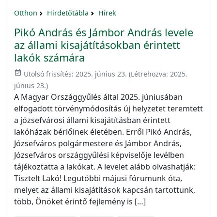
Otthon
Hirdetőtábla
Hírek
Pikó András és Jámbor András levele
az állami kisajátításokban érintett
lakók számára
event_available
Utolsó frissítés:
2025. június 23.
(Létrehozva:
2025.
június 23.
)
A Magyar Országgyűlés által 2025. júniusában
elfogadott törvénymódosítás új helyzetet teremtett
a józsefvárosi állami kisajátításban érintett
lakóházak bérlőinek életében. Erről Pikó András,
Józsefváros polgármestere és Jámbor András,
Józsefváros országgyűlési képviselője levélben
tájékoztatta a lakókat. A levelet alább olvashatják:
Tisztelt Lakó! Legutóbbi májusi fórumunk óta,
melyet az állami kisajátítások kapcsán tartottunk,
több, Önöket érintő fejlemény is […]