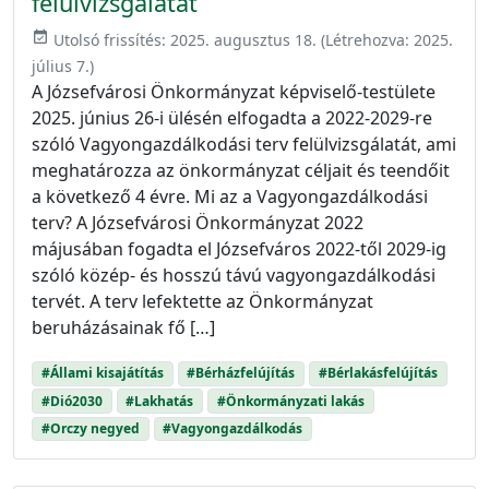
felülvizsgálatát
event_available
Utolsó frissítés:
2025. augusztus 18.
(Létrehozva:
2025.
július 7.
)
A Józsefvárosi Önkormányzat képviselő-testülete
2025. június 26-i ülésén elfogadta a 2022-2029-re
szóló Vagyongazdálkodási terv felülvizsgálatát, ami
meghatározza az önkormányzat céljait és teendőit
a következő 4 évre. Mi az a Vagyongazdálkodási
terv? A Józsefvárosi Önkormányzat 2022
májusában fogadta el Józsefváros 2022-től 2029-ig
szóló közép- és hosszú távú vagyongazdálkodási
tervét. A terv lefektette az Önkormányzat
beruházásainak fő […]
#Állami kisajátítás
#Bérházfelújítás
#Bérlakásfelújítás
#Dió2030
#Lakhatás
#Önkormányzati lakás
#Orczy negyed
#Vagyongazdálkodás