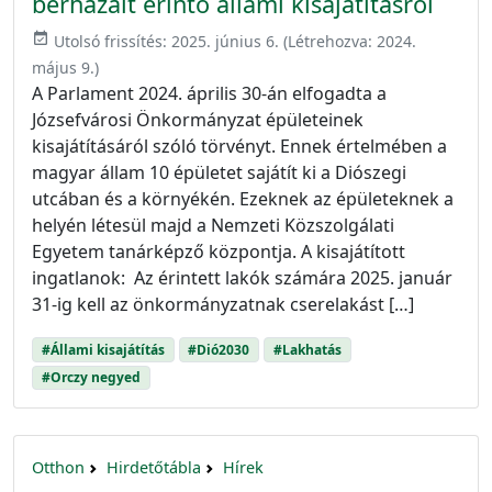
bérházait érintő állami kisajátításról
event_available
Utolsó frissítés:
2025. június 6.
(Létrehozva:
2024.
május 9.
)
A Parlament 2024. április 30-án elfogadta a
Józsefvárosi Önkormányzat épületeinek
kisajátításáról szóló törvényt. Ennek értelmében a
magyar állam 10 épületet sajátít ki a Diószegi
utcában és a környékén. Ezeknek az épületeknek a
helyén létesül majd a Nemzeti Közszolgálati
Egyetem tanárképző központja. A kisajátított
ingatlanok: Az érintett lakók számára 2025. január
31-ig kell az önkormányzatnak cserelakást […]
#Állami kisajátítás
#Dió2030
#Lakhatás
#Orczy negyed
Otthon
Hirdetőtábla
Hírek