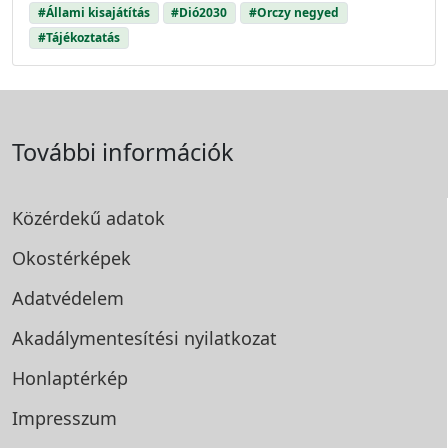
#Állami kisajátítás
#Dió2030
#Orczy negyed
#Tájékoztatás
További információk
Közérdekű adatok
Okostérképek
Adatvédelem
Akadálymentesítési
nyilatkozat
Honlaptérkép
Impresszum