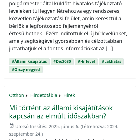
polgármester által küldött hivatalos tájékoztató
leveleken túl legyen létrehozva egy rendszeres,
közvetlen tájékoztatási felület, amin keresztül a
bérlők a legfontosabb fejleményekről
értesülhetnek. Ezért indítottuk el új hírlevelünket,
amely segítségével gyorsabban és célzottabban
juttathatjuk el a fontos információkat az […]
#Állami kisajátítás
#Dió2030
#Hírlevél
#Lakhatás
#Orczy negyed
Otthon
Hirdetőtábla
Hírek
Mi történt az állami kisajátítások
kapcsán az elmúlt időszakban?
event_available
Utolsó frissítés:
2025. június 6.
(Létrehozva:
2024.
szeptember 24.
)