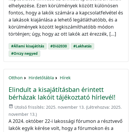
elhelyezése. Ezen körülmények között különösen
fontos, hogy a lakók számára a kapcsolatfelvétel és
a lakások kiajánlása a lehető legátláthatóbb, és a
körülmények között legkiszámíthatóbb módon
történjen; úgy, hogy az ott lakók azt érezzék, […]
#Állami kisajátítás
#Dió2030
#Lakhatás
#Orczy negyed
Otthon
Hirdetőtábla
Hírek
Elindult a kisajátításban érintett
bérházak lakóit tájékoztató hírlevél!
event_available
Utolsó frissítés:
2025. november 13.
(Létrehozva:
2025.
november 13.
)
A 2024. október 22-i lakossági fórumon a résztvevő
lakók egyik kérése volt, hogy a fórumokon és a