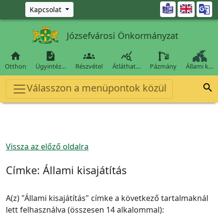
Ugrás a fő tartalomra

Kapcsolat
Józsefvárosi Önkormányzat




Otthon
Ügyintéz…
Részvétel
Átláthat…
Pázmány
Állami k…
Válasszon a menüpontok közül

Vissza az előző oldalra
Címke:
Állami kisajátítás
A(z) "Állami kisajátítás" címke a következő tartalmaknál
lett felhasználva (összesen 14 alkalommal):