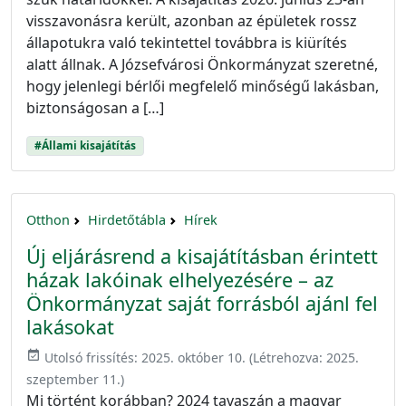
visszavonásra került, azonban az épületek rossz
állapotukra való tekintettel továbbra is kiürítés
alatt állnak. A Józsefvárosi Önkormányzat szeretné,
hogy jelenlegi bérlői megfelelő minőségű lakásban,
biztonságosan a […]
#Állami kisajátítás
Otthon
Hirdetőtábla
Hírek
Új eljárásrend a kisajátításban érintett
házak lakóinak elhelyezésére – az
Önkormányzat saját forrásból ajánl fel
lakásokat
event_available
Utolsó frissítés:
2025. október 10.
(Létrehozva:
2025.
szeptember 11.
)
Mi történt korábban? 2024 tavaszán a magyar