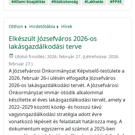
#Állami kisajátítás
#Közbiztonság
#Lakhatás
#PPKE
Otthon
Hirdetőtábla
Hírek
Elkészült Józsefváros 2026-os
lakásgazdálkodási terve
event_available
Utolsó frissítés:
2026. február 27.
(Létrehozva:
2026.
február 27.
)
A Józsefvárosi Önkormányzat Képviselő-testülete a
2026. február 26-i ülésén elfogadta Józsefváros
2026-os lakásgazdálkodási tervét. A Józsefvárosi
Önkormányzat immár ötödik alkalommal
készítette el éves lakásgazdálkodási tervét, amely a
2022–2029 közötti közép- és hosszú távú
vagyongazdálkodási stratégia adott évre
vonatkozó lépéseit és feladatait határozza meg. A
dokumentum egyszerre ad számot a 2025-ben