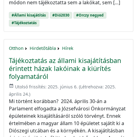
módon nem tájékoztatta sem a lakókat, sem […]
#Állami kisajátítás
#Dió2030
#Orczy negyed
#Tájékoztatás
Otthon
Hirdetőtábla
Hírek
Tájékoztatás az állami kisajátításban
érintett házak lakóinak a kiürítés
folyamatáról
event_available
Utolsó frissítés:
2025. június 6.
(Létrehozva:
2025.
április 24.
)
Mi történt korábban? 2024. április 30-án a
Parlament elfogadta a Józsefvárosi Önkormányzat
épületeinek kisajátításáról szóló törvényt. Ennek
értelmében a magyar állam 10 épületet sajátít ki a
Diószegi utcában és a környékén. A kisajátításban