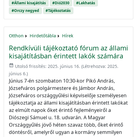
#Állami kisajátítás
#Dió2030
#Lakhatás
#Orczy negyed
#Tájékoztatás
Otthon
Hirdetőtábla
Hírek
Rendkívüli tájékoztató fórum az állami
kisajátításban érintett lakók számára
event_available
Utolsó frissítés:
2025. június 16.
(Létrehozva:
2025.
június 6.
)
Június 7-én szombaton 10:30-kor Pikó András,
Józsefváros polgármestere és Jámbor András,
Józsefváros országgyűlési képviselője személyesen
tájékoztatja az állami kisajátításban érintett lakókat
az elmúlt napok őket érintő fejleményeiről a
Diószegi Sámuel u. 18. udvarán. A Magyar
Országgyűlés jövő héten szavaz több, őket érintő
döntésről, amelyről ugyan a kormány semmilyen