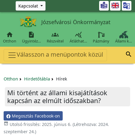
Ugrás a fő tartalomra

Kapcsolat
Józsefvárosi Önkormányzat




Otthon
Ügyintéz…
Részvétel
Átláthat…
Pázmány
Állami k…
Válasszon a menüpontok közül

Otthon
Hirdetőtábla
Hírek
Mi történt az állami kisajátítások
kapcsán az elmúlt időszakban?
Megosztás Facebook-on

Utolsó frissítés:
2025. június 6.
(Létrehozva:
2024.
szeptember 24.
)