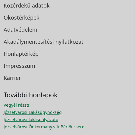
Közérdekű adatok
Okostérképek
Adatvédelem
Akadálymentesítési
nyilatkozat
Honlaptérkép
Impresszum
Karrier
További honlapok
Vegyél részt!
Józsefvárosi Lakásügynökség
Józsefvárosi lakáspályázato
Józsefvárosi Önkormányzati Bérlői csere