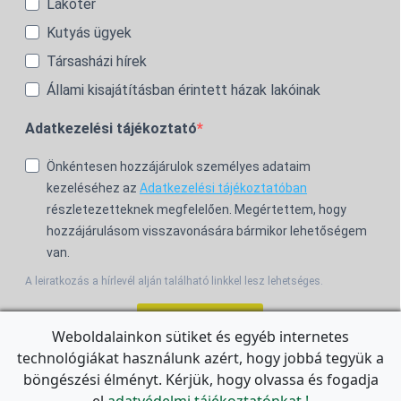
Lakótér
Kutyás ügyek
Társasházi hírek
Állami kisajátításban érintett házak lakóinak
Adatkezelési tájékoztató
Önkéntesen hozzájárulok személyes adataim
kezeléséhez az
Adatkezelési tájékoztatóban
részletezetteknek megfelelően. Megértettem, hogy
hozzájárulásom visszavonására bármikor lehetőségem
van.
A leiratkozás a hírlevél alján található linkkel lesz lehetséges.
Feliratkozom!
Weboldalainkon sütiket és egyéb internetes
technológiákat használunk azért, hogy jobbá tegyük a
For the English Newsletter, click
HERE.
böngészési élményt. Kérjük, hogy olvassa és fogadja