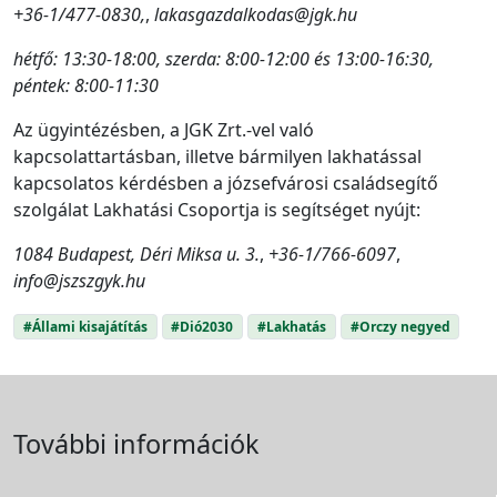
+36-1/477-0830,
,
lakasgazdalkodas@jgk.hu
hétfő: 13:30-18:00, szerda: 8:00-12:00 és 13:00-16:30,
péntek: 8:00-11:30
Az ügyintézésben, a JGK Zrt.-vel való
kapcsolattartásban, illetve bármilyen lakhatással
kapcsolatos kérdésben a józsefvárosi családsegítő
szolgálat Lakhatási Csoportja is segítséget nyújt:
1084 Budapest, Déri Miksa u. 3.
,
+36-1/766-6097
,
info@jszszgyk.hu
#Állami kisajátítás
#Dió2030
#Lakhatás
#Orczy negyed
További információk