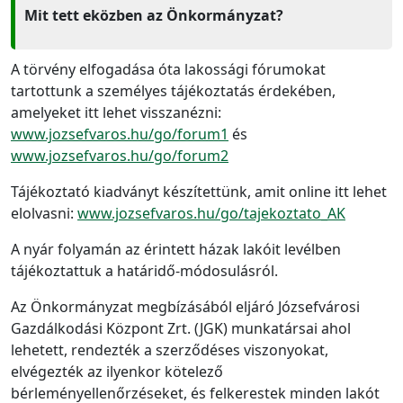
Mit tett eközben az Önkormányzat?
A törvény elfogadása óta lakossági fórumokat
tartottunk a személyes tájékoztatás érdekében,
amelyeket itt lehet visszanézni:
www.jozsefvaros.hu/go/forum1
és
www.jozsefvaros.hu/go/forum2
Tájékoztató kiadványt készítettünk, amit online itt lehet
elolvasni:
www.jozsefvaros.hu/go/tajekoztato_AK
A nyár folyamán az érintett házak lakóit levélben
tájékoztattuk a határidő-módosulásról.
Az Önkormányzat megbízásából eljáró Józsefvárosi
Gazdálkodási Központ Zrt. (JGK) munkatársai ahol
lehetett, rendezték a szerződéses viszonyokat,
elvégezték az ilyenkor kötelező
bérleményellenőrzéseket, és felkerestek minden lakót