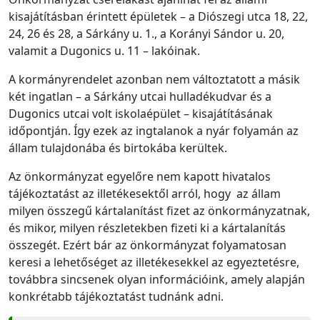
kisajátításban érintett épületek – a Diószegi utca 18, 22,
24, 26 és 28, a Sárkány u. 1., a Korányi Sándor u. 20,
valamit a Dugonics u. 11 – lakóinak.
A kormányrendelet azonban nem változtatott a másik
két ingatlan – a Sárkány utcai hulladékudvar és a
Dugonics utcai volt iskolaépület – kisajátításának
időpontján. Így ezek az ingtalanok a nyár folyamán az
állam tulajdonába és birtokába kerültek.
Az önkormányzat egyelőre nem kapott hivatalos
tájékoztatást az illetékesektől arról, hogy az állam
milyen összegű kártalanítást fizet az önkormányzatnak,
és mikor, milyen részletekben fizeti ki a kártalanítás
összegét. Ezért bár az önkormányzat folyamatosan
keresi a lehetőséget az illetékesekkel az egyeztetésre,
továbbra sincsenek olyan információink, amely alapján
konkrétabb tájékoztatást tudnánk adni.