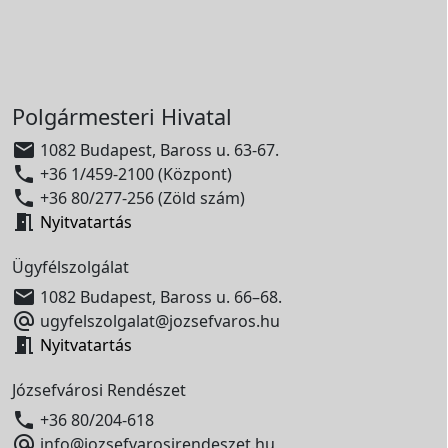
Polgármesteri Hivatal

1082 Budapest, Baross u. 63-67.

+36 1/459-2100 (Központ)

+36 80/277-256 (Zöld szám)

Nyitvatartás
Ügyfélszolgálat

1082 Budapest, Baross u. 66–68.

ugyfelszolgalat@jozsefvaros.hu

Nyitvatartás
Józsefvárosi Rendészet

+36 80/204-618

info@jozsefvarosirendeszet.hu