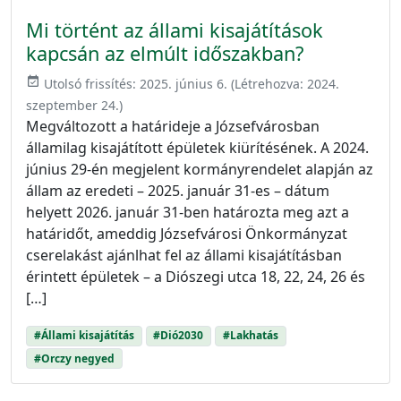
Mi történt az állami kisajátítások
kapcsán az elmúlt időszakban?
event_available
Utolsó frissítés:
2025. június 6.
(Létrehozva:
2024.
szeptember 24.
)
Megváltozott a határideje a Józsefvárosban
államilag kisajátított épületek kiürítésének. A 2024.
június 29-én megjelent kormányrendelet alapján az
állam az eredeti – 2025. január 31-es – dátum
helyett 2026. január 31-ben határozta meg azt a
határidőt, ameddig Józsefvárosi Önkormányzat
cserelakást ajánlhat fel az állami kisajátításban
érintett épületek – a Diószegi utca 18, 22, 24, 26 és
[…]
#Állami kisajátítás
#Dió2030
#Lakhatás
#Orczy negyed