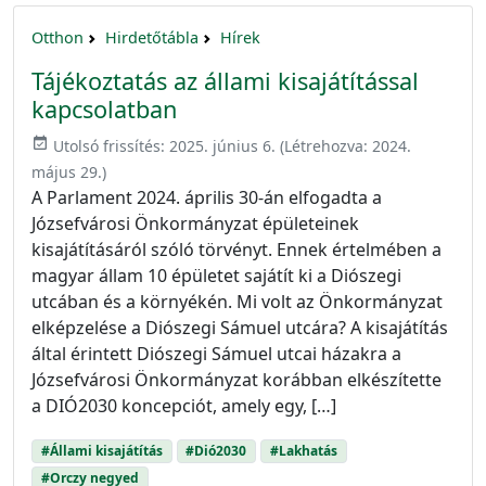
Otthon
Hirdetőtábla
Hírek
Tájékoztatás az állami kisajátítással
kapcsolatban
event_available
Utolsó frissítés:
2025. június 6.
(Létrehozva:
2024.
május 29.
)
A Parlament 2024. április 30-án elfogadta a
Józsefvárosi Önkormányzat épületeinek
kisajátításáról szóló törvényt. Ennek értelmében a
magyar állam 10 épületet sajátít ki a Diószegi
utcában és a környékén. Mi volt az Önkormányzat
elképzelése a Diószegi Sámuel utcára? A kisajátítás
által érintett Diószegi Sámuel utcai házakra a
Józsefvárosi Önkormányzat korábban elkészítette
a DIÓ2030 koncepciót, amely egy, […]
#Állami kisajátítás
#Dió2030
#Lakhatás
#Orczy negyed