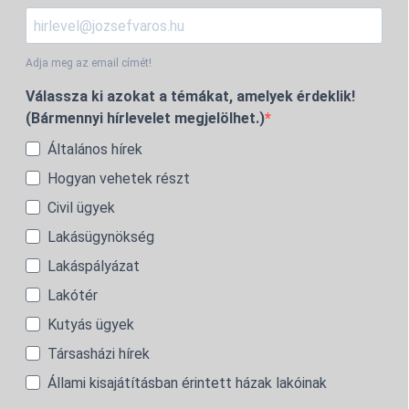
Adja meg az email címét!
Válassza ki azokat a témákat, amelyek érdeklik!
(Bármennyi hírlevelet megjelölhet.)
Általános hírek
Hogyan vehetek részt
Civil ügyek
Lakásügynökség
Lakáspályázat
Lakótér
Kutyás ügyek
Társasházi hírek
Állami kisajátításban érintett házak lakóinak