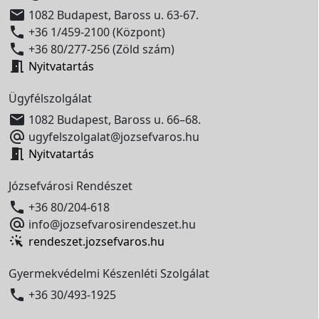

1082 Budapest, Baross u. 63-67.

+36 1/459-2100 (Központ)

+36 80/277-256 (Zöld szám)

Nyitvatartás
Ügyfélszolgálat

1082 Budapest, Baross u. 66–68.

ugyfelszolgalat@jozsefvaros.hu

Nyitvatartás
Józsefvárosi Rendészet

+36 80/204-618

info@jozsefvarosirendeszet.hu
rendeszet.jozsefvaros.hu
Gyermekvédelmi Készenléti Szolgálat

+36 30/493-1925