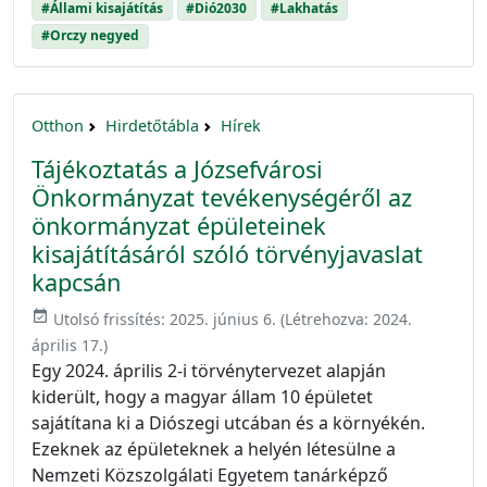
#Állami kisajátítás
#Dió2030
#Lakhatás
#Orczy negyed
Otthon
Hirdetőtábla
Hírek
Tájékoztatás a Józsefvárosi
Önkormányzat tevékenységéről az
önkormányzat épületeinek
kisajátításáról szóló törvényjavaslat
kapcsán
event_available
Utolsó frissítés:
2025. június 6.
(Létrehozva:
2024.
április 17.
)
Egy 2024. április 2-i törvénytervezet alapján
kiderült, hogy a magyar állam 10 épületet
sajátítana ki a Diószegi utcában és a környékén.
Ezeknek az épületeknek a helyén létesülne a
Nemzeti Közszolgálati Egyetem tanárképző