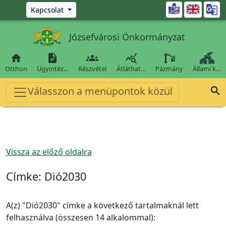
Ugrás a fő tartalomra

Kapcsolat
Józsefvárosi Önkormányzat




Otthon
Ügyintéz…
Részvétel
Átláthat…
Pázmány
Állami k…
Válasszon a menüpontok közül

Vissza az előző oldalra
Címke:
Dió2030
A(z) "Dió2030" címke a következő tartalmaknál lett
felhasználva (összesen 14 alkalommal):