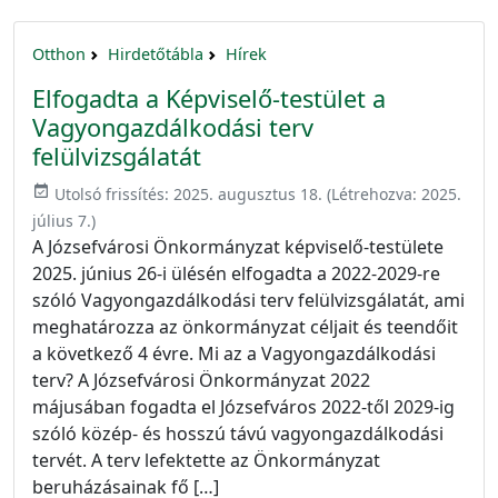
Otthon
Hirdetőtábla
Hírek
Elfogadta a Képviselő-testület a
Vagyongazdálkodási terv
felülvizsgálatát
event_available
Utolsó frissítés:
2025. augusztus 18.
(Létrehozva:
2025.
július 7.
)
A Józsefvárosi Önkormányzat képviselő-testülete
2025. június 26-i ülésén elfogadta a 2022-2029-re
szóló Vagyongazdálkodási terv felülvizsgálatát, ami
meghatározza az önkormányzat céljait és teendőit
a következő 4 évre. Mi az a Vagyongazdálkodási
terv? A Józsefvárosi Önkormányzat 2022
májusában fogadta el Józsefváros 2022-től 2029-ig
szóló közép- és hosszú távú vagyongazdálkodási
tervét. A terv lefektette az Önkormányzat
beruházásainak fő […]