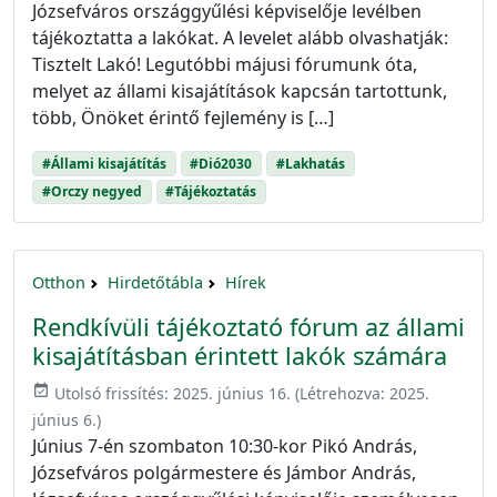
Józsefváros országgyűlési képviselője levélben
tájékoztatta a lakókat. A levelet alább olvashatják:
Tisztelt Lakó! Legutóbbi májusi fórumunk óta,
melyet az állami kisajátítások kapcsán tartottunk,
több, Önöket érintő fejlemény is […]
#Állami kisajátítás
#Dió2030
#Lakhatás
#Orczy negyed
#Tájékoztatás
Otthon
Hirdetőtábla
Hírek
Rendkívüli tájékoztató fórum az állami
kisajátításban érintett lakók számára
event_available
Utolsó frissítés:
2025. június 16.
(Létrehozva:
2025.
június 6.
)
Június 7-én szombaton 10:30-kor Pikó András,
Józsefváros polgármestere és Jámbor András,