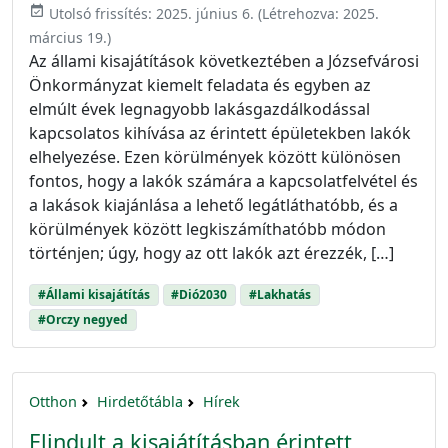
event_available
Utolsó frissítés:
2025. június 6.
(Létrehozva:
2025.
március 19.
)
Az állami kisajátítások következtében a Józsefvárosi
Önkormányzat kiemelt feladata és egyben az
elmúlt évek legnagyobb lakásgazdálkodással
kapcsolatos kihívása az érintett épületekben lakók
elhelyezése. Ezen körülmények között különösen
fontos, hogy a lakók számára a kapcsolatfelvétel és
a lakások kiajánlása a lehető legátláthatóbb, és a
körülmények között legkiszámíthatóbb módon
történjen; úgy, hogy az ott lakók azt érezzék, […]
#Állami kisajátítás
#Dió2030
#Lakhatás
#Orczy negyed
Otthon
Hirdetőtábla
Hírek
Elindult a kisajátításban érintett