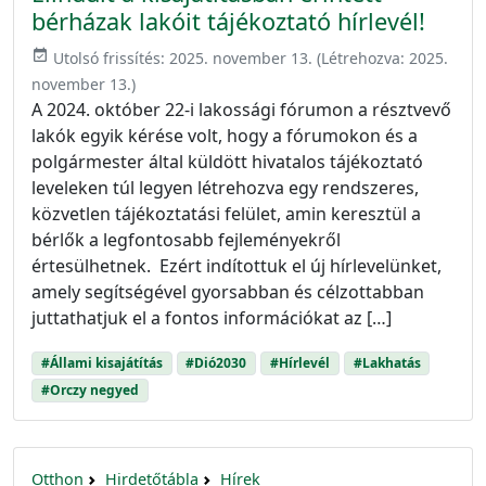
bérházak lakóit tájékoztató hírlevél!
event_available
Utolsó frissítés:
2025. november 13.
(Létrehozva:
2025.
november 13.
)
A 2024. október 22-i lakossági fórumon a résztvevő
lakók egyik kérése volt, hogy a fórumokon és a
polgármester által küldött hivatalos tájékoztató
leveleken túl legyen létrehozva egy rendszeres,
közvetlen tájékoztatási felület, amin keresztül a
bérlők a legfontosabb fejleményekről
értesülhetnek. Ezért indítottuk el új hírlevelünket,
amely segítségével gyorsabban és célzottabban
juttathatjuk el a fontos információkat az […]
#Állami kisajátítás
#Dió2030
#Hírlevél
#Lakhatás
#Orczy negyed
Otthon
Hirdetőtábla
Hírek