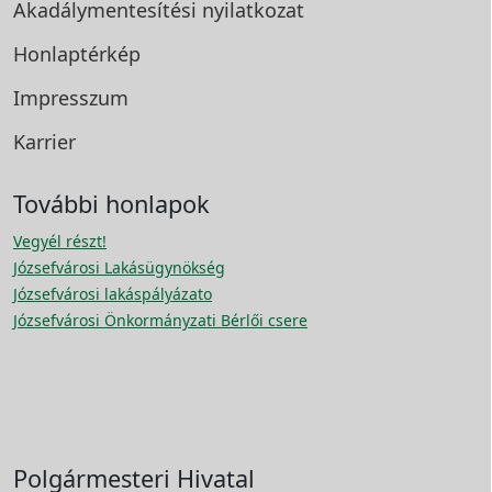
Akadálymentesítési
nyilatkozat
Honlaptérkép
Impresszum
Karrier
További honlapok
Vegyél részt!
Józsefvárosi Lakásügynökség
Józsefvárosi lakáspályázato
Józsefvárosi Önkormányzati Bérlői csere
Polgármesteri Hivatal