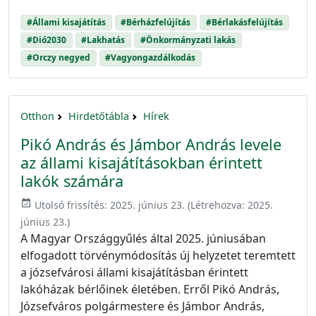
#Állami kisajátítás
#Bérházfelújítás
#Bérlakásfelújítás
#Dió2030
#Lakhatás
#Önkormányzati lakás
#Orczy negyed
#Vagyongazdálkodás
Otthon
Hirdetőtábla
Hírek
Pikó András és Jámbor András levele
az állami kisajátításokban érintett
lakók számára
event_available
Utolsó frissítés:
2025. június 23.
(Létrehozva:
2025.
június 23.
)
A Magyar Országgyűlés által 2025. júniusában
elfogadott törvénymódosítás új helyzetet teremtett
a józsefvárosi állami kisajátításban érintett
lakóházak bérlőinek életében. Erről Pikó András,
Józsefváros polgármestere és Jámbor András,