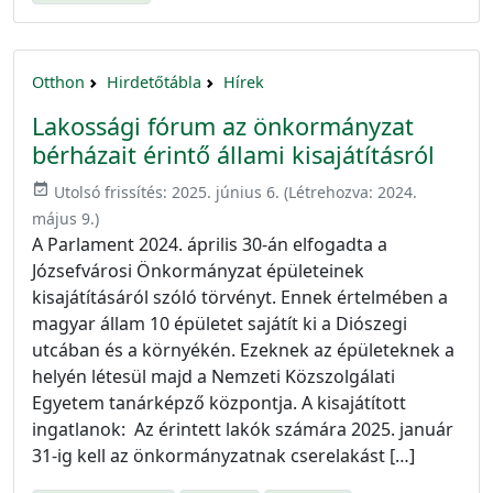
Otthon
Hirdetőtábla
Hírek
Lakossági fórum az önkormányzat
bérházait érintő állami kisajátításról
event_available
Utolsó frissítés:
2025. június 6.
(Létrehozva:
2024.
május 9.
)
A Parlament 2024. április 30-án elfogadta a
Józsefvárosi Önkormányzat épületeinek
kisajátításáról szóló törvényt. Ennek értelmében a
magyar állam 10 épületet sajátít ki a Diószegi
utcában és a környékén. Ezeknek az épületeknek a
helyén létesül majd a Nemzeti Közszolgálati
Egyetem tanárképző központja. A kisajátított
ingatlanok: Az érintett lakók számára 2025. január
31-ig kell az önkormányzatnak cserelakást […]