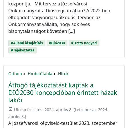
központja. Mit tervez a Józsefvárosi
Önkormányzat a Diószegi utcában? A 2022-ben
elfogadott vagyongazdálkodási tervben az
Önkormányzat vállalta, hogy sok éves
bizonytalanságot követően […]
#Állami kisajátítás
#Dió2030
#Orczy negyed
#Tájékoztatás
Otthon
Hirdetőtábla
Hírek
Átfogó tájékoztatást kaptak a
DIÓ2030 koncepcióban érintett házak
lakói
event_available
Utolsó frissítés:
2024. április 8.
(Létrehozva:
2024.
április 8.
)
A józsefvárosi képviselő-testület 2023. szeptember