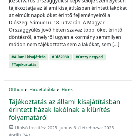
Józsefváros országgyűlési képviselője személyesen
tájékoztatja az állami kisajátításban érintett lakókat
az elmúlt napok őket érintő fejleményeiről a
Diószegi Sámuel u. 18. udvarán. A Magyar
Országgyűlés jövő héten szavaz több, őket érintő
döntésről, amelyről ugyan a kormány semmilyen
módon nem tájékoztatta sem a lakókat, sem […]
#Állami kisajátítás
#Dió2030
#Orczy negyed
#Tájékoztatás
Otthon
Hirdetőtábla
Hírek
Tájékoztatás az állami kisajátításban
érintett házak lakóinak a kiürítés
folyamatáról
event_available
Utolsó frissítés:
2025. június 6.
(Létrehozva:
2025.
április 24.
)