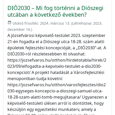
DIÓ2030 – Mi fog történni a Diószegi
utcában a következő években?
event_available
Utolsó frissítés:
2024. március 13.
(Létrehozva:
2023.
december 16.
)
A józsefvárosi képviselő-testület 2023. szeptember
21-én fogadta el a Diószegi utca 18-28. szám alatti
épületek fejlesztési koncepcióját, a „DIÓ2030”-at. A
DIÓ2030-ról részletesebben itt olvashat:
https://jozsefvaros.hu/otthon/hirdetotabla/hirek/2
023/09/elfogadta-a-kepviselo-testulet-a-dio2030-
koncepciot/ A projekt haladását a Városfejlesztési
menüpontban tudja követni:
https://jozsefvaros.hu/otthon/varosfejlesztes/dio2
030-egyseges-koncepcio-a-dioszegi-samuel-utca-
18-28-szam-alatti-tomb-megujitasara/ Ugyanezen a
képviselő-testületi ülésen arról is döntöttek, hogy
készüljön egy egyeztetési munkaterv, amely a