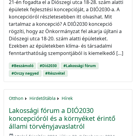
21-én fogadta el a Diószegi utca 18-28. szám alatti
épületek fejlesztési koncepcióját, a DIÓ2030-a. A
koncepcióról részletesebben itt olvashat. Mit
tartalmaz a koncepció? A DIÓ2030 koncepció
rögzíti, hogy az Önkormányzat fel akarja újítani a
Diószegi utca 18-20. szám alatti épületeket.
Ezekben az épületekben klíma- és társadalmi
fenntarthatóság szempontjából is kiemelkedő […]
#Beszámoló
#Dió2030
#Lakossági fórum
#Orczy negyed
#Részvétel
Otthon
Hirdetőtábla
Hírek
Lakossági fórum a DIÓ2030
koncepcióról és a környéket érintő
állami törvényjavaslatról
event_available