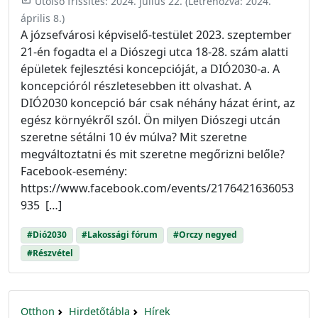
Utolsó frissítés:
2024. július 22.
(Létrehozva:
2024.
április 8.
)
A józsefvárosi képviselő-testület 2023. szeptember
21-én fogadta el a Diószegi utca 18-28. szám alatti
épületek fejlesztési koncepcióját, a DIÓ2030-a. A
koncepcióról részletesebben itt olvashat. A
DIÓ2030 koncepció bár csak néhány házat érint, az
egész környékről szól. Ön milyen Diószegi utcán
szeretne sétálni 10 év múlva? Mit szeretne
megváltoztatni és mit szeretne megőrizni belőle?
Facebook-esemény:
https://www.facebook.com/events/2176421636053
935 […]
#Dió2030
#Lakossági fórum
#Orczy negyed
#Részvétel
Otthon
Hirdetőtábla
Hírek