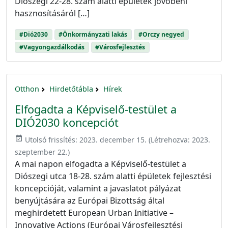
Diószegi 22-28. szám alatti épületek jövőbeni
hasznosításáról […]
#Dió2030
#Önkormányzati lakás
#Orczy negyed
#Vagyongazdálkodás
#Városfejlesztés
Otthon
Hirdetőtábla
Hírek
Elfogadta a Képviselő-testület a
DIÓ2030 koncepciót
event_available
Utolsó frissítés:
2023. december 15.
(Létrehozva:
2023.
szeptember 22.
)
A mai napon elfogadta a Képviselő-testület a
Diószegi utca 18-28. szám alatti épületek fejlesztési
koncepcióját, valamint a javaslatot pályázat
benyújtására az Európai Bizottság által
meghirdetett European Urban Initiative –
Innovative Actions (Európai Városfejlesztési