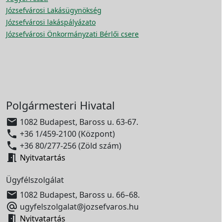
Józsefvárosi Lakásügynökség
Józsefvárosi lakáspályázato
Józsefvárosi Önkormányzati Bérlői csere
Polgármesteri Hivatal

1082 Budapest, Baross u. 63-67.

+36 1/459-2100 (Központ)

+36 80/277-256 (Zöld szám)

Nyitvatartás
Ügyfélszolgálat

1082 Budapest, Baross u. 66–68.

ugyfelszolgalat@jozsefvaros.hu

Nyitvatartás