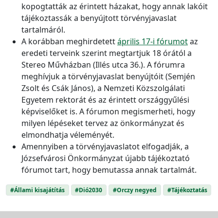
kopogtatták az érintett házakat, hogy annak lakóit
tájékoztassák a benyújtott törvényjavaslat
tartalmáról.
A korábban meghirdetett
április 17-i fórumot
az
eredeti terveink szerint megtartjuk 18 órától a
Stereo Művházban (Illés utca 36.). A fórumra
meghívjuk a törvényjavaslat benyújtóit (Semjén
Zsolt és Csák János), a Nemzeti Közszolgálati
Egyetem rektorát és az érintett országgyűlési
képviselőket is. A fórumon megismerheti, hogy
milyen lépéseket tervez az önkormányzat és
elmondhatja véleményét.
Amennyiben a törvényjavaslatot elfogadják, a
Józsefvárosi Önkormányzat újabb tájékoztató
fórumot tart, hogy bemutassa annak tartalmát.
#Állami kisajátítás
#Dió2030
#Orczy negyed
#Tájékoztatás