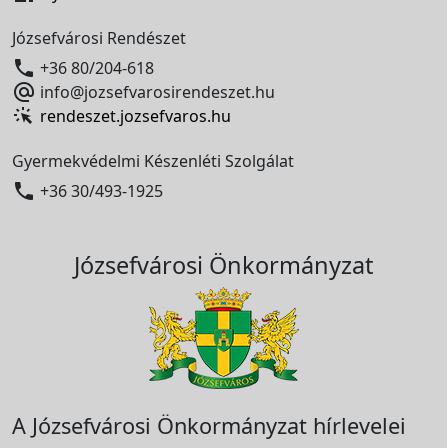
Józsefvárosi Rendészet

+36 80/204-618

info@jozsefvarosirendeszet.hu
rendeszet.jozsefvaros.hu
Gyermekvédelmi Készenléti Szolgálat

+36 30/493-1925
Józsefvárosi Önkormányzat
A Józsefvárosi Önkormányzat hírlevelei