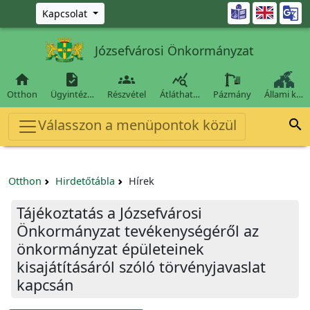
Ugrás a fő tartalomra

Kapcsolat
Józsefvárosi Önkormányzat




Otthon
Ügyintéz…
Részvétel
Átláthat…
Pázmány
Állami k…
Válasszon a menüpontok közül

Otthon
Hirdetőtábla
Hírek
Tájékoztatás a Józsefvárosi
Önkormányzat tevékenységéről az
önkormányzat épületeinek
kisajátításáról szóló törvényjavaslat
kapcsán