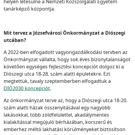
helyén létesülne a Nemzeti Közszolgálati Egyetem
tanárképző központja.
Mit tervez a Józsefvárosi Önkormányzat a Diószegi
utcában?
A 2022-ben elfogadott vagyongazdálkodási tervben az
Önkormányzat vállalta, hogy sok éves bizonytalanságot
követően egységes fejlesztési koncepciót dolgoz ki a
Diószegi utca 18-28. szám alatti épületekre. Ezt
megtettük, tavaly szeptemberben elfogadtuk a
DIÓ2030 koncepciót
.
Az önkormányzat terve az, hogy a Diószegi utca 18-20.
szám alatti házak összenyitásával egy nagyobb
lakásokkal, több zöldfelülettel, akadálymentes
kialakítással megújuló bérházában, korszerű és
emberhez méltó lakhatási körülményeket biztosítson