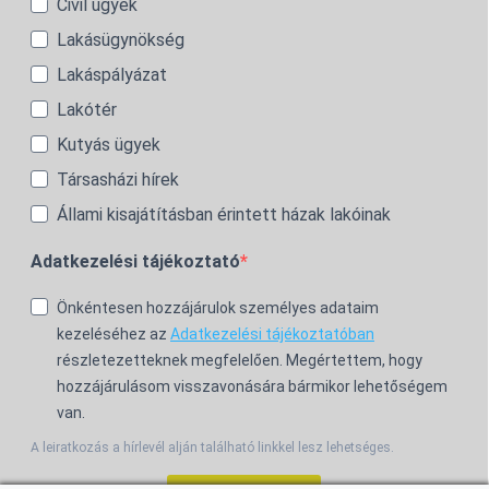
Civil ügyek
Lakásügynökség
Lakáspályázat
Lakótér
Kutyás ügyek
Társasházi hírek
Állami kisajátításban érintett házak lakóinak
Adatkezelési tájékoztató
Önkéntesen hozzájárulok személyes adataim
kezeléséhez az
Adatkezelési tájékoztatóban
részletezetteknek megfelelően. Megértettem, hogy
hozzájárulásom visszavonására bármikor lehetőségem
van.
A leiratkozás a hírlevél alján található linkkel lesz lehetséges.