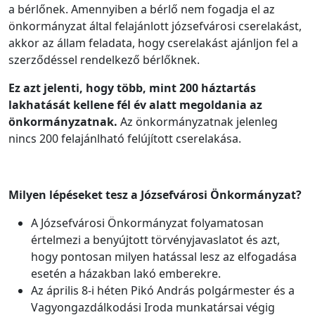
a bérlőnek. Amennyiben a bérlő nem fogadja el az
önkormányzat által felajánlott józsefvárosi cserelakást,
akkor az állam feladata, hogy cserelakást ajánljon fel a
szerződéssel rendelkező bérlőknek.
Ez azt jelenti, hogy több, mint 200 háztartás
lakhatását kellene fél év alatt megoldania az
önkormányzatnak.
Az önkormányzatnak jelenleg
nincs 200 felajánlható felújított cserelakása.
Milyen lépéseket tesz a Józsefvárosi Önkormányzat?
A Józsefvárosi Önkormányzat folyamatosan
értelmezi a benyújtott törvényjavaslatot és azt,
hogy pontosan milyen hatással lesz az elfogadása
esetén a házakban lakó emberekre.
Az április 8-i héten Pikó András polgármester és a
Vagyongazdálkodási Iroda munkatársai végig