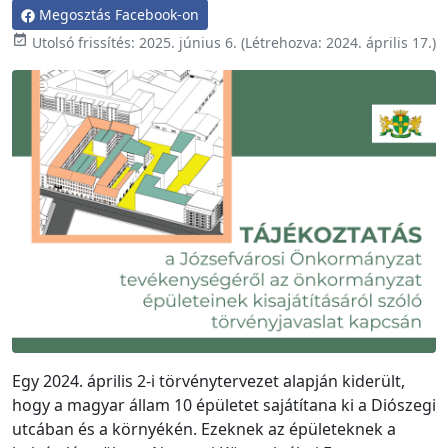
Megosztás Facebook-on

Utolsó frissítés:
2025. június 6.
(Létrehozva:
2024. április 17.
)
Egy 2024. április 2-i törvénytervezet alapján kiderült,
hogy a magyar állam 10 épületet sajátítana ki a Diószegi
utcában és a környékén. Ezeknek az épületeknek a