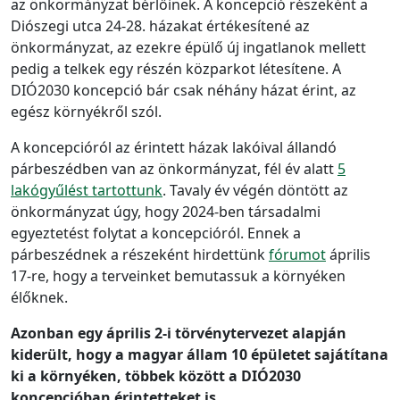
az önkormányzat bérlőinek. A koncepció részeként a
Diószegi utca 24-28. házakat értékesítené az
önkormányzat, az ezekre épülő új ingatlanok mellett
pedig a telkek egy részén közparkot létesítene. A
DIÓ2030 koncepció bár csak néhány házat érint, az
egész környékről szól.
A koncepcióról az érintett házak lakóival állandó
párbeszédben van az önkormányzat, fél év alatt
5
lakógyűlést tartottunk
. Tavaly év végén döntött az
önkormányzat úgy, hogy 2024-ben társadalmi
egyeztetést folytat a koncepcióról. Ennek a
párbeszédnek a részeként hirdettünk
fórumot
április
17-re, hogy a terveinket bemutassuk a környéken
élőknek.
Azonban egy április 2-i törvénytervezet alapján
kiderült, hogy a magyar állam 10 épületet sajátítana
ki a környéken, többek között a DIÓ2030
koncepcióban érintetteket is.