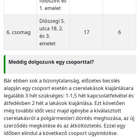
földszint és
1. emelet
Diószegi S.
utca 18. 2.
6. csomag
17
6
és 3.
emelet
Meddig dolgozunk egy csoporttal?
Bár ebben sok a bizonytalanság, előzetes becslés
alapján egy csoport esetén a cserelakások kiajánlásara
legalább 3 hét szükséges: 1-1,5 hét kapcsolatfelvétel és
átfedésben 2 hét a lakások kiajánlása. Ezt követően
még további időt vesz majd igénybe a kiválasztott
cserelakásról a polgármesteri döntés meghozása, az új
szerződés megkötése és az átköltöztetés. Ezzel egy
időben elindul a következő csoport ügyintézése.