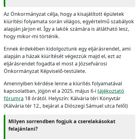
Az Önkormányzat célja, hogy a kisajátított épületek
kiürítési folyamata során világos, egyértelmű szabályok
alapján járjon el. Így a lakók számára is átlátható lesz,
hogy mikor-mi történik.
Ennek érdekében kidolgoztunk egy eljárásrendet, ami
alapján a házak kiürítését végezzük majd el, ezt az
eljárásrendet fogadta el most a Józsefvárosi
Önkormányzat Képviselő-testülete.
Amennyiben kérdése lenne a kiürítés folyamatával
kapcsolatban, jöjjön el a 2025. május 6-i
tájékoztató
fórumra
18 órától. Helyszín: Kálvária téri Könyvtár
(Kálvária tér 12., bejárat a Diószegi Sámuel utca felől)
Milyen sorrendben fogjuk a cserelakásokat
felajánlani?