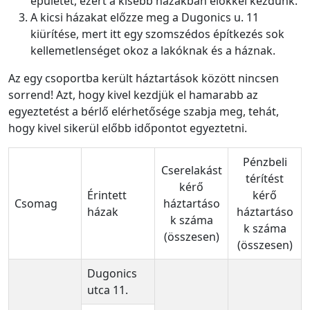
épületet, ezért a kisebb házakban élőkkel kezdünk.
A kicsi házakat előzze meg a Dugonics u. 11
kiürítése, mert itt egy szomszédos építkezés sok
kellemetlenséget okoz a lakóknak és a háznak.
Az egy csoportba került háztartások között nincsen
sorrend! Azt, hogy kivel kezdjük el hamarabb az
egyeztetést a bérlő elérhetősége szabja meg, tehát,
hogy kivel sikerül előbb időpontot egyeztetni.
Pénzbeli
Cserelakást
térítést
kérő
Érintett
kérő
Csomag
háztartáso
házak
háztartáso
k száma
k száma
(összesen)
(összesen)
Dugonics
utca 11.