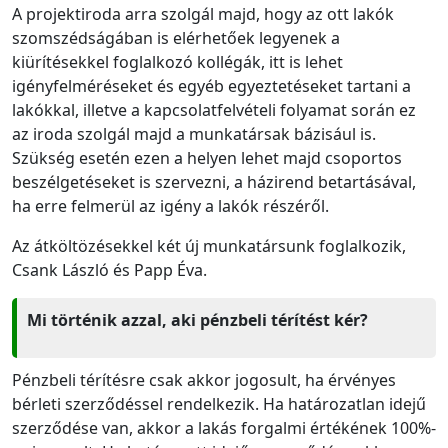
A projektiroda arra szolgál majd, hogy az ott lakók
szomszédságában is elérhetőek legyenek a
kiürítésekkel foglalkozó kollégák, itt is lehet
igényfelméréseket és egyéb egyeztetéseket tartani a
lakókkal, illetve a kapcsolatfelvételi folyamat során ez
az iroda szolgál majd a munkatársak bázisául is.
Szükség esetén ezen a helyen lehet majd csoportos
beszélgetéseket is szervezni, a házirend betartásával,
ha erre felmerül az igény a lakók részéről.
Az átköltözésekkel két új munkatársunk foglalkozik,
Csank László és Papp Éva.
Mi történik azzal, aki pénzbeli térítést kér?
Pénzbeli térítésre csak akkor jogosult, ha érvényes
bérleti szerződéssel rendelkezik. Ha határozatlan idejű
szerződése van, akkor a lakás forgalmi értékének 100%-