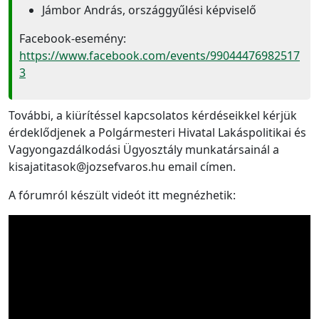
Jámbor András, országgyűlési képviselő
Facebook-esemény:
https://www.facebook.com/events/99044476982517
3
További, a kiürítéssel kapcsolatos kérdéseikkel kérjük
érdeklődjenek a Polgármesteri Hivatal Lakáspolitikai és
Vagyongazdálkodási Ügyosztály munkatársainál a
kisajatitasok@jozsefvaros.hu email címen.
A fórumról készült videót itt megnézhetik: