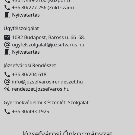

+36 1/459-2100 (Központ)

+36 80/277-256 (Zöld szám)

Nyitvatartás
Ügyfélszolgálat

1082 Budapest, Baross u. 66–68.

ugyfelszolgalat@jozsefvaros.hu

Nyitvatartás
Józsefvárosi Rendészet

+36 80/204-618

info@jozsefvarosirendeszet.hu
rendeszet.jozsefvaros.hu
Gyermekvédelmi Készenléti Szolgálat

+36 30/493-1925
Józsefvárosi Önkormányzat