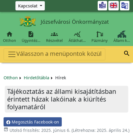
Ugrás a fő tartalomra

Kapcsolat
Józsefvárosi Önkormányzat




Otthon
Ügyintéz…
Részvétel
Átláthat…
Pázmány
Állami k…
Válasszon a menüpontok közül

Otthon
Hirdetőtábla
Hírek
Tájékoztatás az állami kisajátításban
érintett házak lakóinak a kiürítés
folyamatáról
Megosztás Facebook-on

Utolsó frissítés:
2025. június 6.
(Létrehozva:
2025. április 24.
)