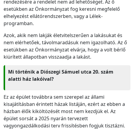
rendezésére a rendelet nem ad lehetőséget. Az ő
esetükben az Önkormányzat fog keresni megfelelő
elhelyezést ellátórendszerben, vagy a Lélek-
programban.
Azok, akik nem lakják életvitelszerűen a lakásukat és
nem elérhetőek, távolmaradásuk nem igazolható. Az ő
esetükben az Önkormányzat elvárja, hogy a volt bérlő
kiürített állapotban visszaadja a lakást.
Mi történik a Diószegi Sámuel utca 20. szám
alatti ház lakóival?
Ez az épület továbbra sem szerepel az állami
kisajátításban érintett házak listáján, ezért az ebben a
házban élők kiköltözését most nem kezdjük el. Az
épület sorsát a 2025 nyarán tervezett
vagyongazdálkodási terv frissítésben fogjuk tisztázni.