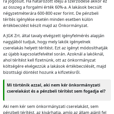
ra jogosult. Ha határozott idejű a szerződése akkor ez
az összeg a forgalmi érték 60%-a. A lakások becsült
négyzetméterára 600-800 ezer forint. De pénzbeli
térítés igénylése esetén minden esetben külön
értékbecslést készít majd az Önkormányzat.
A JGK Zrt. által tavaly elvégzett igényfelmérés alapján
nagyjából tudjuk, hogy mely lakók igényelnek
cserelakás helyett térítést. Ezt az igényt módosíthatják
az újabb kapcsolatfelvétel során. Azoknál a lakóknál,
ahol térítést kell fizetnünk, ott az önkormányzat
költségére elvégezzük a lakások értékbecslését, majd
bizottsági döntést hozunk a kifizetésről.
Mi történik azzal, aki nem kér önkormányzati
cserelakást és a pénzbeli térítést sem fogadja el?
Aki nem kér sem önkormányzati cserelakást, sem
pénzbeli térítést, az kivárhatja, amíg az állam ajánlj fel