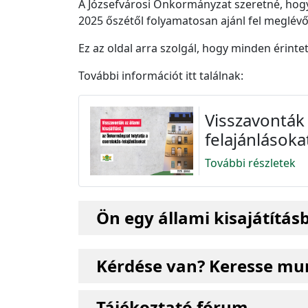
A Józsefvárosi Önkormányzat szeretné, hogy
2025 őszétől folyamatosan ajánl fel meglévő 
Ez az oldal arra szolgál, hogy minden érinte
További információt itt találnak:
Visszavonták 
felajánlásoka
További részletek
Ön egy állami kisajátításb
Kérdése van? Keresse mu
Tájékoztató fórum