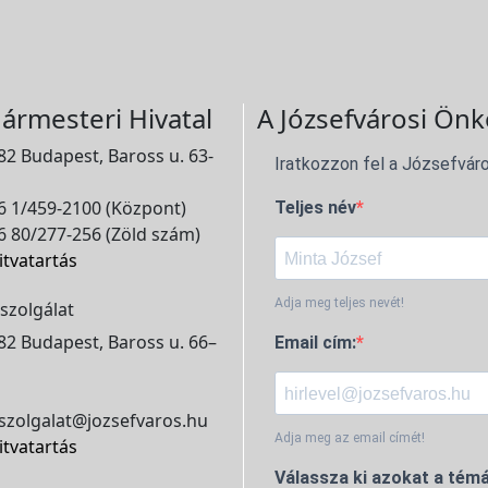
ármesteri Hivatal
A Józsefvárosi Önk
2 Budapest, Baross u. 63-
Iratkozzon fel a Józsefváro
 1/459-2100 (Központ)
Teljes név
 80/277-256 (Zöld szám)
itvatartás
Adja meg teljes nevét!
szolgálat
2 Budapest, Baross u. 66–
Email cím:
szolgalat@jozsefvaros.hu
Adja meg az email címét!
itvatartás
Válassza ki azokat a témá