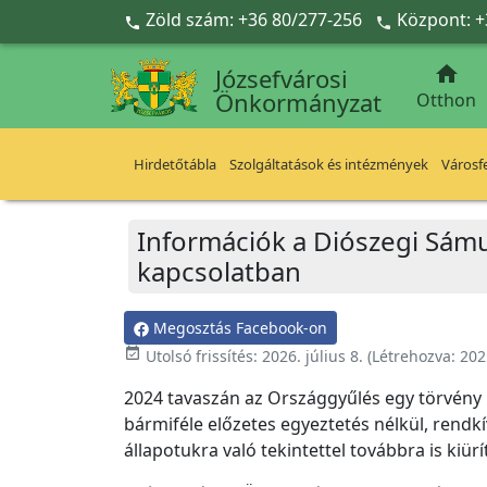
Ugrás a fő tartalomra
Zöld szám: +36 80/277-256
Központ: +



Józsefvárosi
Önkormányzat
Otthon
Hirdetőtábla
Szolgáltatások és intézmények
Városfe
Információk a Diószegi Sámue
kapcsolatban
Megosztás Facebook-on
event_available
Utolsó frissítés:
2026. július 8.
(Létrehozva:
202
2024 tavaszán az Országgyűlés egy törvény m
bármiféle előzetes egyeztetés nélkül, rendkí
állapotukra való tekintettel továbbra is kiürít