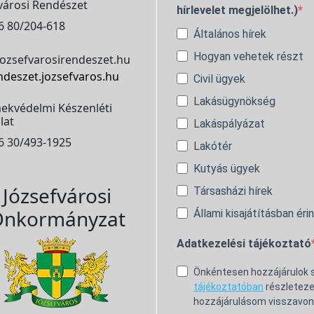
városi Rendészet
hírlevelet megjelölhet.)
6 80/204-618
Általános hírek
Hogyan vehetek részt
ozsefvarosirendeszet.hu
ndeszet.jozsefvaros.hu
Civil ügyek
Lakásügynökség
ekvédelmi Készenléti
lat
Lakáspályázat
6 30/493-1925
Lakótér
Kutyás ügyek
Józsefvárosi
Társasházi hírek
nkormányzat
Állami kisajátításban éri
Adatkezelési tájékoztató
Önkéntesen hozzájárulok
tájékoztatóban
részleteze
hozzájárulásom visszavon