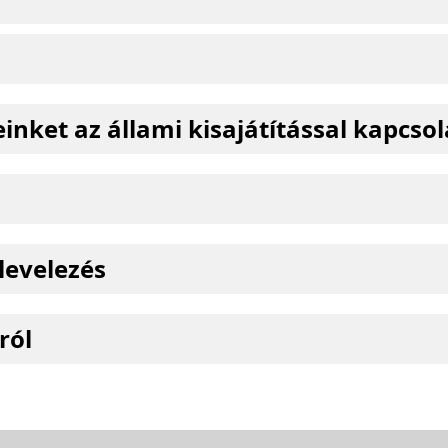
einket az állami kisajátítással kapcso
levelezés
ról