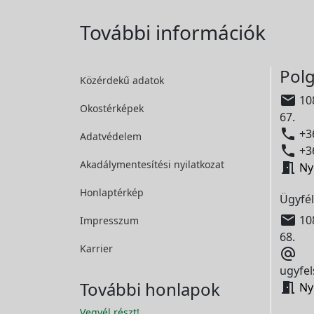
További információk
Polg
Közérdekű adatok

108
Okostérképek
67.

+36
Adatvédelem

+36
Akadálymentesítési
nyilatkozat

Ny
Honlaptérkép
Ügyfél

108
Impresszum
68.
Karrier

ugyfel
További honlapok

Ny
Vegyél részt!