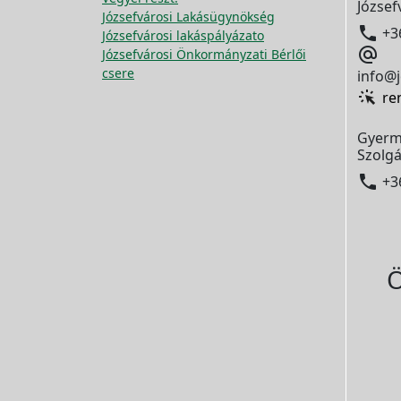
József
Józsefvárosi Lakásügynökség

+3
Józsefvárosi lakáspályázato

Józsefvárosi Önkormányzati Bérlői
csere
info@j
re
Gyerm
Szolgá

+3
Ö