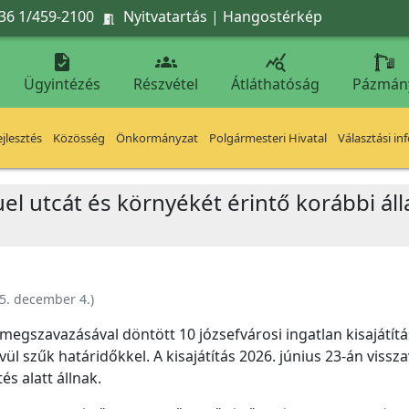
36 1/459-2100
Nyitvatartás
|
Hangostérkép




Ügyintézés
Részvétel
Átláthatóság
Pázmán
jlesztés
Közösség
Önkormányzat
Polgármesteri Hivatal
Választási in
l utcát és környékét érintő korábbi álla
5. december 4.
)
egszavazásával döntött 10 józsefvárosi ingatlan kisajátít
vül szűk határidőkkel. A kisajátítás 2026. június 23-án viss
és alatt állnak.