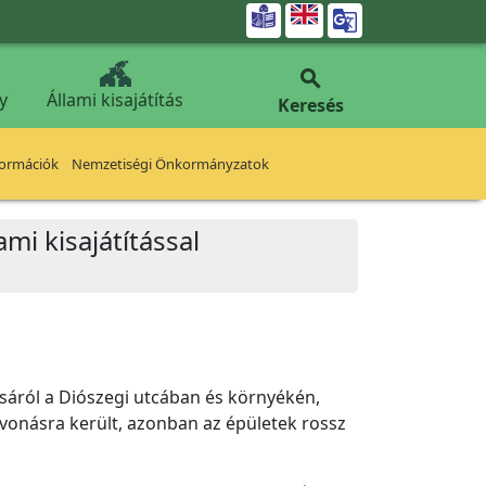


y
Állami kisajátítás
Keresés
formációk
Nemzetiségi Önkormányzatok
mi kisajátítással
ásáról a Diószegi utcában és környékén,
zavonásra került, azonban az épületek rossz