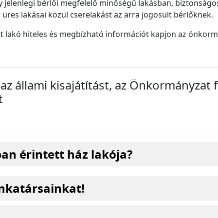
 jelenlegi bérlői megfelelő minőségű lakásban, biztonság
üres lakásai közül cserelakást az arra jogosult bérlőknek.
tt lakó hiteles és megbízható információt kapjon az önkormá
az állami kisajátítást, az Önkormányzat f
t
an érintett ház lakója?
nkatársainkat!