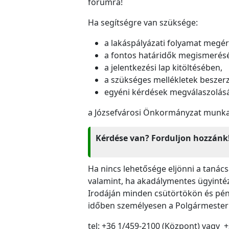
fórumra!
Ha segítségre van szüksége:
a lakáspályázati folyamat megé
a fontos határidők megismerés
a jelentkezési lap kitöltésében,
a szükséges mellékletek besze
egyéni kérdések megválaszolás
a Józsefvárosi Önkormányzat munkat
Kérdése van? Forduljon hozzánk
Ha nincs lehetősége eljönni a tanác
valamint, ha akadálymentes ügyintéz
Irodáján minden csütörtökön és pén
időben személyesen a Polgármesteri 
tel: +36 1/459-2100 (Központ) vagy 