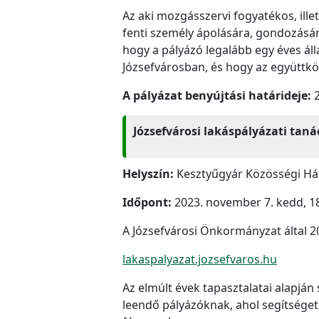
Az aki mozgásszervi fogyatékos, ille
fenti személy ápolására, gondozására
hogy a pályázó legalább egy éves áll
Józsefvárosban, és hogy az együttk
A pályázat benyújtási határideje:
2
Józsefvárosi lakáspályázati ta
Helyszín:
Kesztyűgyár Közösségi Ház
Időpont:
2023. november 7. kedd, 1
A Józsefvárosi Önkormányzat által 2
lakaspalyazat.jozsefvaros.hu
Az elmúlt évek tapasztalatai alapjá
leendő pályázóknak, ahol segítséget,