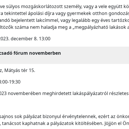
tve súlyos mozgáskorlátozott személy, vagy a vele együtt kö
 tekintettel ápolási díjra vagy gyermekek otthon gondozási 
andó bejelentett lakcímmel, vagy legalább egy éves tartózk
öltözők száma nem haladja meg a „megpályázható lakások ad
023. december 8. 13:00
nácsadó fórum novemberben
, Mátyás tér 15.
8:00-19:30
023 novemberében meghirdetett lakáspályázatról részletese
n sajnos sok pályázat bizonyul érvénytelennek, ezért az önk
 tanácsot kaphatnak a pályázatok kitöltésében. Jöjjön el Ön