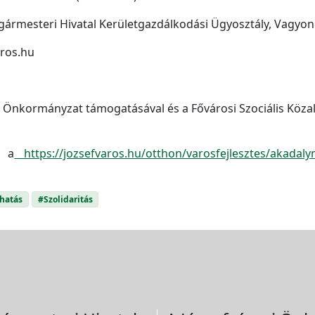
lgármesteri Hivatal Kerületgazdálkodási Ügyosztály, Vagyo
ros.hu
 Önkormányzat támogatásával és a Fővárosi Szociális Közal
t a
https://jozsefvaros.hu/otthon/varosfejlesztes/akadalym
hatás
#Szolidaritás