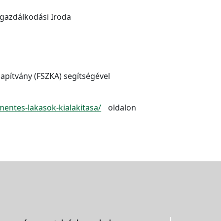
ngazdálkodási Iroda
apítvány (FSZKA) segítségével
entes-lakasok-kialakitasa/
oldalon