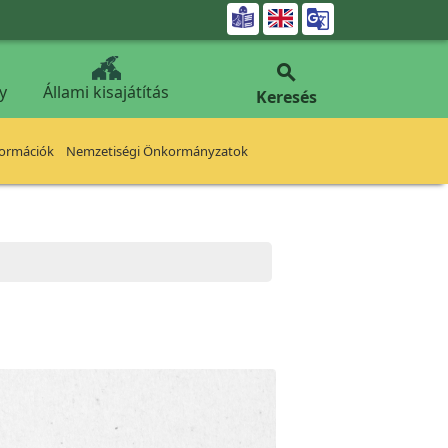


y
Állami kisajátítás
Keresés
formációk
Nemzetiségi Önkormányzatok