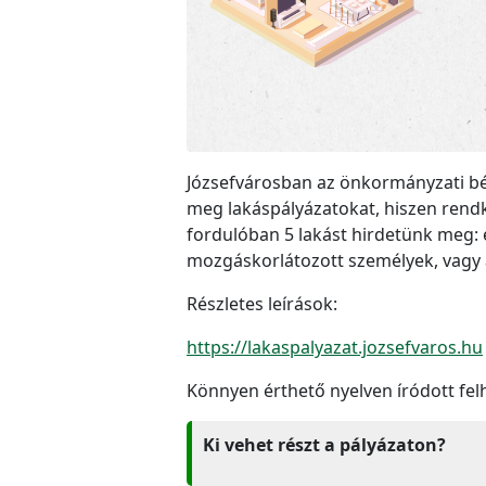
Józsefvárosban az önkormányzati bé
meg lakáspályázatokat, hiszen rendk
fordulóban 5 lakást hirdetünk meg: 
mozgáskorlátozott személyek, vagy a
Részletes leírások:
https://lakaspalyazat.jozsefvaros.hu
Könnyen érthető nyelven íródott fel
Ki vehet részt a pályázaton?