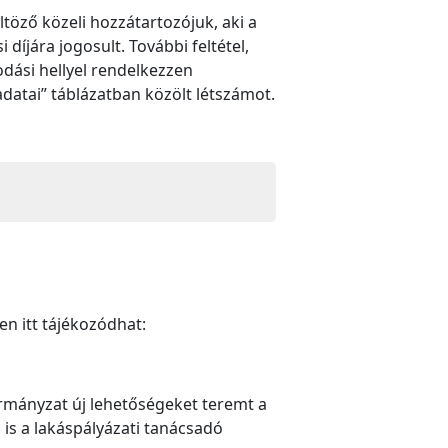
ltöző közeli hozzátartozójuk, aki a
díjára jogosult. További feltétel,
odási hellyel rendelkezzen
atai” táblázatban közölt létszámot.
n itt tájékozódhat:
ormányzat új lehetőségeket teremt a
 is a lakáspályázati tanácsadó