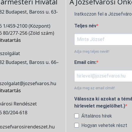
ármesteri Hivatal
A Józsefvárosi Önk
2 Budapest, Baross u. 63-
Iratkozzon fel a Józsefváro
 1/459-2100 (Központ)
Teljes név
 80/277-256 (Zöld szám)
itvatartás
Adja meg teljes nevét!
szolgálat
2 Budapest, Baross u. 66–
Email cím:
szolgalat@jozsefvaros.hu
Adja meg az email címét!
itvatartás
Válassza ki azokat a témá
városi Rendészet
hírlevelet megjelölhet.)
6 80/204-618
Általános hírek
Hogyan vehetek részt
ozsefvarosirendeszet.hu