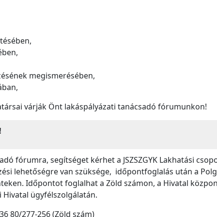
rtésében,
ében,
rzésének megismerésében,
ában,
ársai várják Önt lakáspályázati tanácsadó fórumunkon!
!
sadó fórumra, segítséget kérhet a JSZSZGYK Lakhatási csopo
ési lehetőségre van szüksége, időpontfoglalás után a Polgá
teken. Időpontot foglalhat a Zöld számon, a Hivatal közpo
Hivatal ügyfélszolgálatán.
+36 80/277-256 (Zöld szám)