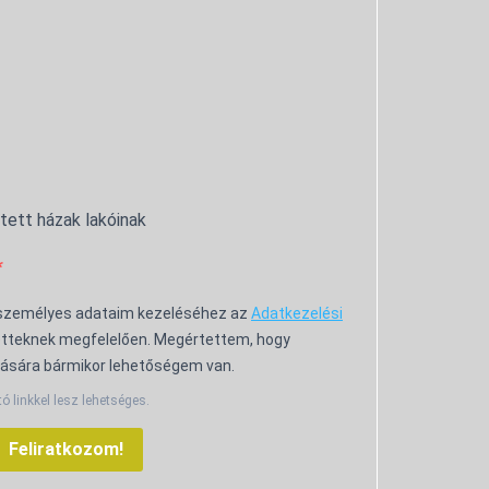
ntett házak lakóinak
 személyes adataim kezeléséhez az
Adatkezelési
tteknek megfelelően. Megértettem, hogy
ására bármikor lehetőségem van.
tó linkkel lesz lehetséges.
Feliratkozom!