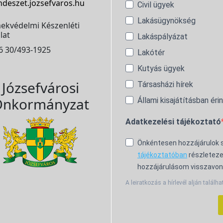
ndeszet.jozsefvaros.hu
Civil ügyek
Lakásügynökség
ekvédelmi Készenléti
lat
Lakáspályázat
6 30/493-1925
Lakótér
Kutyás ügyek
Józsefvárosi
Társasházi hírek
nkormányzat
Állami kisajátításban éri
Adatkezelési tájékoztató
Önkéntesen hozzájárulok
tájékoztatóban
részleteze
hozzájárulásom visszavon
A leiratkozás a hírlevél alján találha