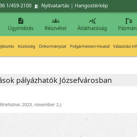
36 1/459-2100
Nyitvatartás
|
Hangostérkép




Ügyintézés
Részvétel
Átláthatóság
Pázmán
jlesztés
Közösség
Önkormányzat
Polgármesteri Hivatal
Választási in
ások pályázhatók Józsefvárosban
étrehozva:
2023. november 2.
)