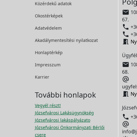
Polg
Közérdekű adatok

108
Okostérképek
67.

+36
Adatvédelem

+36
Akadálymentesítési
nyilatkozat

Ny
Honlaptérkép
Ügyfél

108
Impresszum
68.
Karrier

ugyfel
További honlapok

Ny
Vegyél részt!
József
Józsefvárosi Lakásügynökség

+3
Józsefvárosi lakáspályázato

Józsefvárosi Önkormányzati Bérlői
info@j
csere