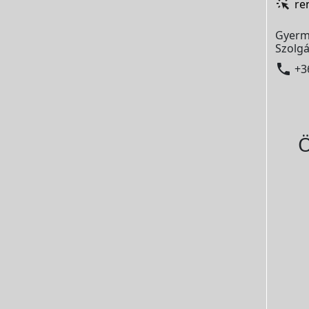
re
Gyerm
Szolgá

+3
Ö