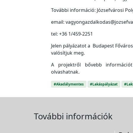
További információ: Józsefvárosi Po
email: vagyongazdalkodas@jozsefva
tel: +36 1/459-2251
Jelen pályázatot a Budapest Főváros
valósítjuk meg.
A projektről bővebb információ
olvashatnak.
#Akadálymentes
#Lakáspályázat
#Lak
További információk