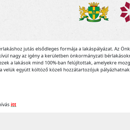
rlakáshoz jutás elsődleges formája a lakáspályázat. Az Ö
ívül nagy az igény a kerületben önkormányzati bérlakásokr
ezek a lakások mind 100%-ban felújítottak, amelyekre mozgá
 velük együtt költöző közeli hozzátartozójuk pályázhatnak
hívás
itt