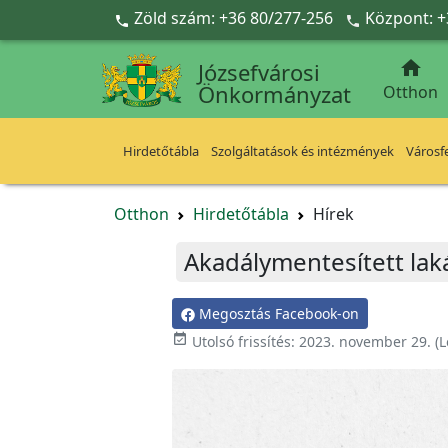
Ugrás a fő tartalomra
Zöld szám: +36 80/277-256
Központ: +



Józsefvárosi
Önkormányzat
Otthon
Hirdetőtábla
Szolgáltatások és intézmények
Városfe
Otthon
Hirdetőtábla
Hírek
Akadálymentesített lak
Megosztás Facebook-on

Utolsó frissítés:
2023. november 29.
(L