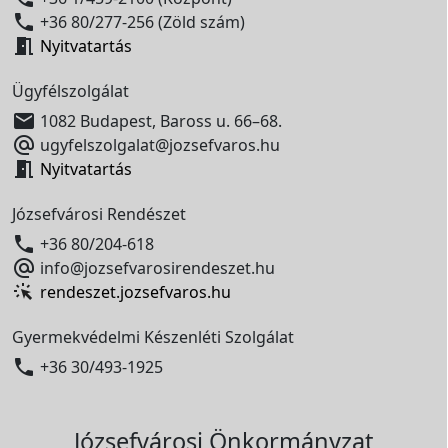

+36 80/277-256 (Zöld szám)

Nyitvatartás
Ügyfélszolgálat

1082 Budapest, Baross u. 66–68.

ugyfelszolgalat@jozsefvaros.hu

Nyitvatartás
Józsefvárosi Rendészet

+36 80/204-618

info@jozsefvarosirendeszet.hu
rendeszet.jozsefvaros.hu
Gyermekvédelmi Készenléti Szolgálat

+36 30/493-1925
Józsefvárosi Önkormányzat