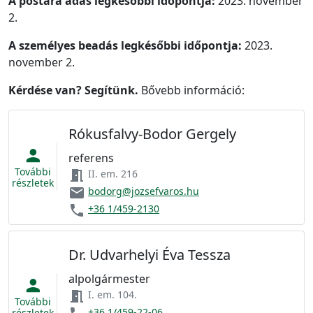
A postára adás legkésőbbi időpontja:
2023. november
2.
A személyes beadás legkésőbbi időpontja:
2023.
november 2.
Kérdése van? Segítünk.
Bővebb információ:
Rókusfalvy-Bodor Gergely
person
referens
További
meeting_room
II. em. 216
részletek
email
bodorg@jozsefvaros.hu
phone
+36 1/459-2130
Dr. Udvarhelyi Éva Tessza
alpolgármester
person
meeting_room
I. em. 104.
További
+36 1/459-22-06
részletek