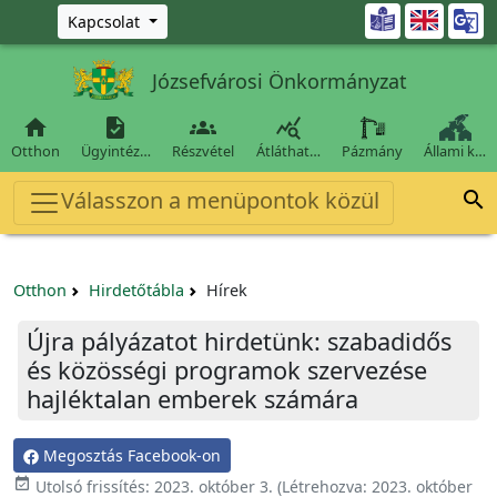
Ugrás a fő tartalomra

Kapcsolat
Józsefvárosi Önkormányzat




Otthon
Ügyintéz…
Részvétel
Átláthat…
Pázmány
Állami k…
Válasszon a menüpontok közül

Otthon
Hirdetőtábla
Hírek
Újra pályázatot hirdetünk: szabadidős
és közösségi programok szervezése
hajléktalan emberek számára
Megosztás Facebook-on

Utolsó frissítés:
2023. október 3.
(Létrehozva:
2023. október