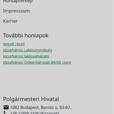
Honlaptérkép
Impresszum
Karrier
További honlapok
Vegyél részt!
Józsefvárosi Lakásügynökség
Józsefvárosi lakáspályázato
Józsefvárosi Önkormányzati Bérlői csere
Polgármesteri Hivatal

1082 Budapest, Baross u. 63-67.

+36 1/459-2100 (Központ)