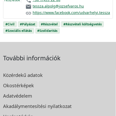
phone
email
tessza.alpolg@jozsefvaros.hu
link
https://www.facebook.com/udvarhelyi.tessza
#Civil
#Pályázat
#Részvétel
#Részvételi költségvetés
#Szociális ellátás
#Szolidaritás
További információk
Közérdekű adatok
Okostérképek
Adatvédelem
Akadálymentesítési
nyilatkozat