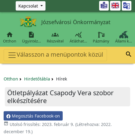
Ugrás a fő tartalomra

Kapcsolat
Józsefvárosi Önkormányzat




Otthon
Ügyintéz…
Részvétel
Átláthat…
Pázmány
Állami k…
Válasszon a menüpontok közül

Otthon
Hirdetőtábla
Hírek
Ötletpályázat Csapody Vera szobor
elkészítésére
Megosztás Facebook-on

Utolsó frissítés:
2023. február 9.
(Létrehozva:
2022.
december 19.
)