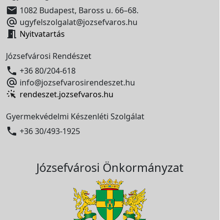

1082 Budapest, Baross u. 66–68.

ugyfelszolgalat@jozsefvaros.hu

Nyitvatartás
Józsefvárosi Rendészet

+36 80/204-618

info@jozsefvarosirendeszet.hu
rendeszet.jozsefvaros.hu
Gyermekvédelmi Készenléti Szolgálat

+36 30/493-1925
Józsefvárosi Önkormányzat