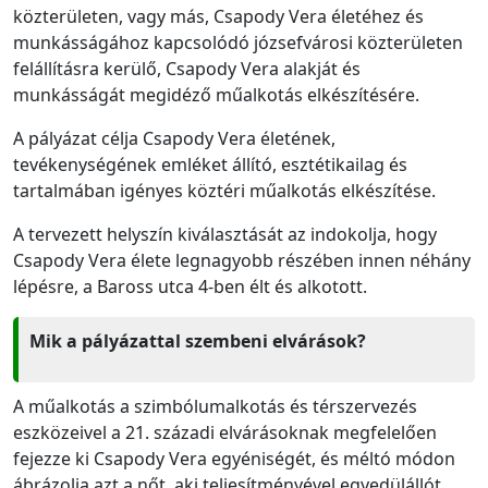
közterületen, vagy más, Csapody Vera életéhez és
munkásságához kapcsolódó józsefvárosi közterületen
felállításra kerülő, Csapody Vera alakját és
munkásságát megidéző műalkotás elkészítésére.
A pályázat célja Csapody Vera életének,
tevékenységének emléket állító, esztétikailag és
tartalmában igényes köztéri műalkotás elkészítése.
A tervezett helyszín kiválasztását az indokolja, hogy
Csapody Vera élete legnagyobb részében innen néhány
lépésre, a Baross utca 4-ben élt és alkotott.
Mik a pályázattal szembeni elvárások?
A műalkotás a szimbólumalkotás és térszervezés
eszközeivel a 21. századi elvárásoknak megfelelően
fejezze ki Csapody Vera egyéniségét, és méltó módon
ábrázolja azt a nőt, aki teljesítményével egyedülállót