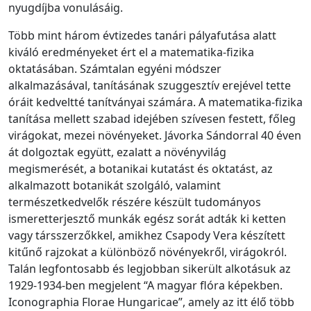
nyugdíjba vonulásáig.
Több mint három évtizedes tanári pályafutása alatt
kiváló eredményeket ért el a matematika-fizika
oktatásában. Számtalan egyéni módszer
alkalmazásával, tanításának szuggesztív erejével tette
óráit kedveltté tanítványai számára. A matematika-fizika
tanítása mellett szabad idejében szívesen festett, főleg
virágokat, mezei növényeket. Jávorka Sándorral 40 éven
át dolgoztak együtt, ezalatt a növényvilág
megismerését, a botanikai kutatást és oktatást, az
alkalmazott botanikát szolgáló, valamint
természetkedvelők részére készült tudományos
ismeretterjesztő munkák egész sorát adták ki ketten
vagy társszerzőkkel, amikhez Csapody Vera készített
kitűnő rajzokat a különböző növényekről, virágokról.
Talán legfontosabb és legjobban sikerült alkotásuk az
1929-1934-ben megjelent “A magyar flóra képekben.
Iconographia Florae Hungaricae”, amely az itt élő több