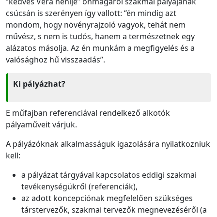
“kedves Vera nénije” önmagáról szakmai pályájának
csúcsán is szerényen így vallott: “én mindig azt
mondom, hogy növényrajzoló vagyok, tehát nem
művész, s nem is tudós, hanem a természetnek egy
alázatos másolja. Az én munkám a megfigyelés és a
valósághoz hű visszaadás”.
Ki pályázhat?
E műfajban referenciával rendelkező alkotók
pályaműveit várjuk.
A pályázóknak alkalmasságuk igazolására nyilatkozniuk
kell:
a pályázat tárgyával kapcsolatos eddigi szakmai
tevékenységükről (referenciák),
az adott koncepciónak megfelelően szükséges
társtervezők, szakmai tervezők megnevezéséről (a