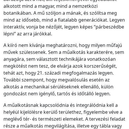
alkotott mind a magyar, mind a nemzetközi
botanikában. A mű szóljon a mának, és szólítsa meg
mind az idősebb, mind a fiatalabb generációkat. Legyen
interaktív, vonja be nézőjét, legyen képes “párbeszédbe
lépni” az arra járókkal.
A kiíró nem kívánja meghatározni, hogy milyen műfajú
művek szülessenek. Sem a műalkotás karakterére, sem
anyagára, sem választott technikájára vonatkozóan
megkötést nem tesz, de elvárja azok korszerűségét,
tehát azt, hogy 21. századi megfogalmazás legyen.
További szempont, hogy megvalósulás esetén az
alkotás a mechanikai sérüléseknek ellenálló, külön
gondozást nem igénylő, tartós és időtálló legyen.
A műalkotásnak kapcsolódnia és integrálódnia kell a
helyéül kijelölésre kerülő területhez, figyelembe véve a
meglévő tér- és természeti elemeket. A tervezési feladat
része a műalkotás megvilágítása, illetve egy tábla vagy