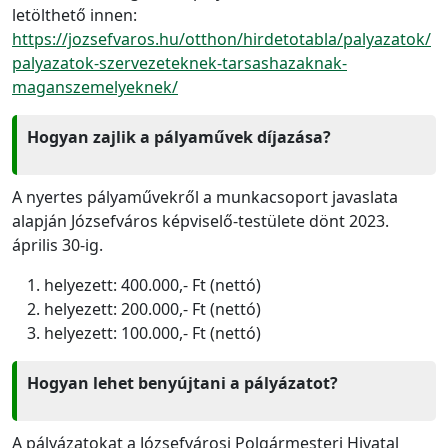
letölthető innen:
https://jozsefvaros.hu/otthon/hirdetotabla/palyazatok/
palyazatok-szervezeteknek-tarsashazaknak-
maganszemelyeknek/
Hogyan zajlik a pályaművek díjazása?
A nyertes pályaművekről a munkacsoport javaslata
alapján Józsefváros képviselő-testülete dönt 2023.
április 30-ig.
helyezett: 400.000,- Ft (nettó)
helyezett: 200.000,- Ft (nettó)
helyezett: 100.000,- Ft (nettó)
Hogyan lehet benyújtani a pályázatot?
A pályázatokat a Józsefvárosi Polgármesteri Hivatal