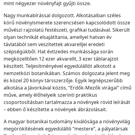
mint négyezer növényfajt gyűjti össze.
Nagy munkabírással dolgozott. Alkotásaiban széles
körű növényismerete szerencsésen kapcsolódott össze
művészi rajzolatú festészeti, grafikai tudásával. Sikerült
olyan technikát elsajátítania, amellyel hatvan év
távlatából sem veszítettek akvarelljei eredeti
szépségükből. Hat évtizedes munkássága során
megközelítően 12 ezer akvarellt, 3 ezer táblarajzot
készített. Teljesítményével egyedülállót alkotott a
nemzetközi botanikában. Számos dolgozata jelent meg
és közel 20 könyv társszerzője. Egyik legnépszerűbb
alkotása a Jávorkával közös, “Erdők-Mezők virágai” című
műve, amely élőhelyeik szerinti praktikus
csoportosításban tartalmazza a növények rövid leírását
– ebben ő készítette a növények ábrázolásait.
A magyar botanikai tudomány kiválósága a növényvilág
megörökítésének egyedülálló “mestere”, a pályatársak