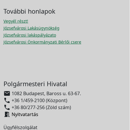
További honlapok
Vegyél részt!
Józsefvárosi Lakásügynökség
Józsefvárosi lakáspályázato
Józsefvárosi Önkormányzati Bérlői csere
Polgármesteri Hivatal

1082 Budapest, Baross u. 63-67.

+36 1/459-2100 (Központ)

+36 80/277-256 (Zöld szám)

Nyitvatartás
Ügyfélszolgálat