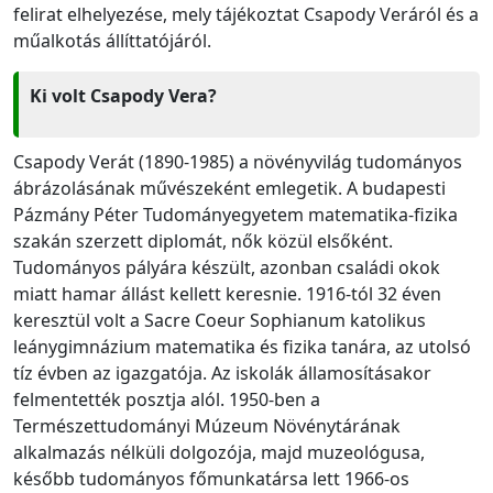
felirat elhelyezése, mely tájékoztat Csapody Veráról és a
műalkotás állíttatójáról.
Ki volt Csapody Vera?
Csapody Verát (1890-1985) a növényvilág tudományos
ábrázolásának művészeként emlegetik. A budapesti
Pázmány Péter Tudományegyetem matematika-fizika
szakán szerzett diplomát, nők közül elsőként.
Tudományos pályára készült, azonban családi okok
miatt hamar állást kellett keresnie. 1916-tól 32 éven
keresztül volt a Sacre Coeur Sophianum katolikus
leánygimnázium matematika és fizika tanára, az utolsó
tíz évben az igazgatója. Az iskolák államosításakor
felmentették posztja alól. 1950-ben a
Természettudományi Múzeum Növénytárának
alkalmazás nélküli dolgozója, majd muzeológusa,
később tudományos főmunkatársa lett 1966-os