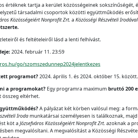
os értéknek tartja a kerület közösségeinek sokszínűségét, 
elyzetű társadalmi csoportok közötti együttműködés erősít
áros Közösségeiért Nonprofit Zrt.
a
Közösségi Részvételi Irodával
tszerte.
teiről és feltételeiről lásd a lenti felhívást.
eje:
2024. február 11. 23:59
aros.hu/go/szomszedunnep2024jelentkezes
zett programot?
2024. április 1. és 2024. október 15. között.
ani a programokat?
Egy programra maximum
bruttó 200 e
 összeg eltérhet.
együttműködés?
A pályázat két körben valósul meg: a form
szvételi Iroda
munkatársai személyesen is találkoznak, majd
st köt a
Józsefváros Közösségeiért Nonprofit Zrt.
azoknak a pro
ben megvalósítani. A megvalósítást a Közösségi Részvételi
tt módon.