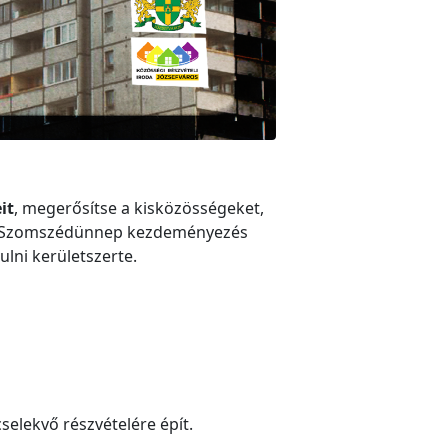
it
, megerősítse a kisközösségeket,
 A Szomszédünnep kezdeményezés
lni kerületszerte.
selekvő részvételére épít.