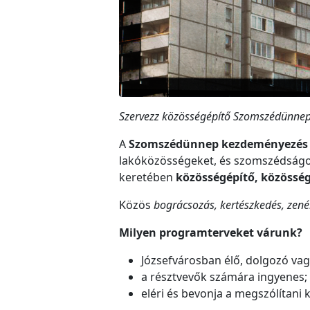
Szervezz közösségépítő Szomszédünnep
A
Szomszédünnep kezdeményezé
lakóközösségeket, és szomszédság
keretében
közösségépítő, közössé
Közös
bográcsozás, kertészkedés, zené
Milyen programterveket várunk?
Józsefvárosban élő, dolgozó va
a résztvevők számára ingyenes;
eléri és bevonja a megszólítani 