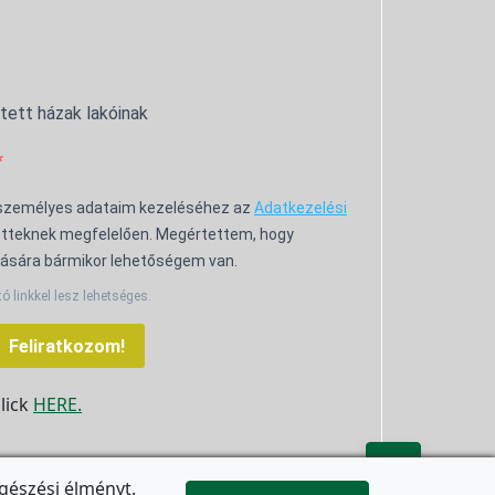
ntett házak lakóinak
 személyes adataim kezeléséhez az
Adatkezelési
tteknek megfelelően. Megértettem, hogy
ására bármikor lehetőségem van.
tó linkkel lesz lehetséges.
Feliratkozom!
click
HERE.

gészési élményt.