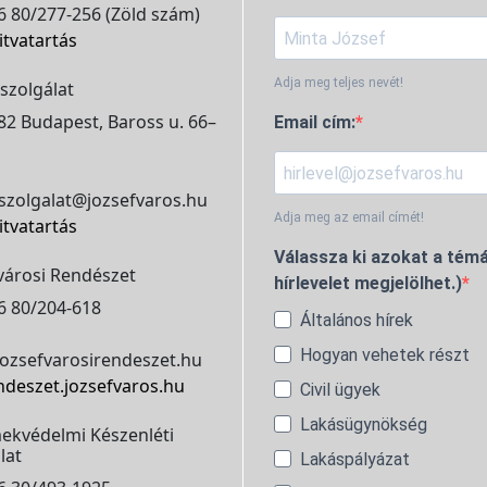
 80/277-256 (Zöld szám)
itvatartás
Adja meg teljes nevét!
szolgálat
2 Budapest, Baross u. 66–
Email cím:
szolgalat@jozsefvaros.hu
Adja meg az email címét!
itvatartás
Válassza ki azokat a témá
városi Rendészet
hírlevelet megjelölhet.)
6 80/204-618
Általános hírek
Hogyan vehetek részt
ozsefvarosirendeszet.hu
ndeszet.jozsefvaros.hu
Civil ügyek
Lakásügynökség
ekvédelmi Készenléti
lat
Lakáspályázat