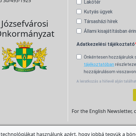
6 30/493-1925
Lakótér
Kutyás ügyek
Józsefvárosi
Társasházi hírek
nkormányzat
Állami kisajátításban éri
Adatkezelési tájékoztató
Önkéntesen hozzájárulok
tájékoztatóban
részleteze
hozzájárulásom visszavon
A leiratkozás a hírlevél alján találha
For the English Newsletter, 
 technológiákat használunk azért, hogy jobbá tegyük a bön
