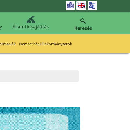


y
Állami kisajátítás
Keresés
formációk
Nemzetiségi Önkormányzatok