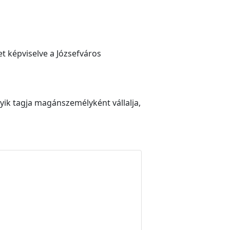
t képviselve a Józsefváros
yik tagja magánszemélyként vállalja,