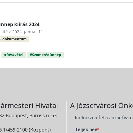
nnep kiírás 2024
ssítés: 2024. január 11.
F dokumentum
#Részvétel
#Szomszédünnep
ármesteri Hivatal
A Józsefvárosi Önk
2 Budapest, Baross u. 63-
Iratkozzon fel a Józsefváro
 1/459-2100 (Központ)
Teljes név