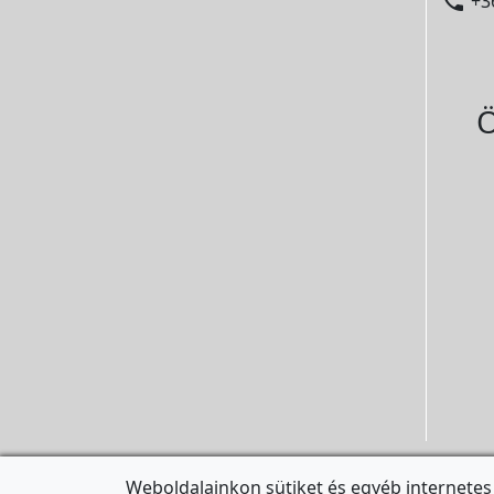

+3
Ö
Weboldalainkon sütiket és egyéb internetes