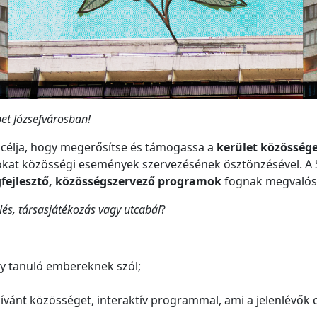
et Józsefvárosban!
s
célja, hogy megerősítse és támogassa a
kerület közössége
okat közösségi események szervezésének ösztönzésével.
gfejlesztő, közösségszervező programok
fognak megvalósu
lés, társasjátékozás vagy utcabál
?
gy tanuló embereknek szól;
kívánt közösséget, interaktív programmal, ami a jelenlévők c