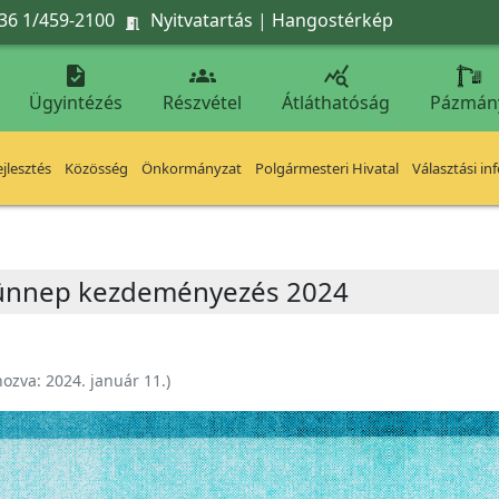
36 1/459-2100
Nyitvatartás
|
Hangostérkép




Ügyintézés
Részvétel
Átláthatóság
Pázmán
jlesztés
Közösség
Önkormányzat
Polgármesteri Hivatal
Választási in
dünnep kezdeményezés 2024
hozva:
2024. január 11.
)