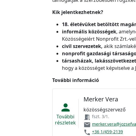
Kik jelentkezhetnek?
18. életévüket betöltött mag
informális közösségek
, amelyn
Közösségeiért Nonprofit Zrt.-vel
civil szervezetek,
akik számlaké
nonprofit gazdasági társaság
társasházak, lakásszövetkeze
hogy a közösséget képviselve a 
További információ
Merker Vera
person
közösségszervező
További
meeting_room
fszt. 3/1.
részletek
email
merker.vera@jozsefv
phone
+36 1/459-2139