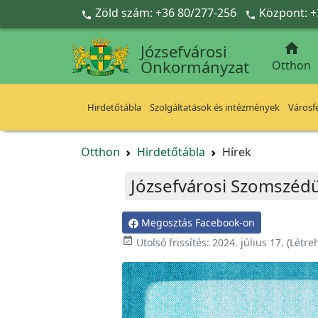
Ugrás a fő tartalomra
Zöld szám: +36 80/277-256
Központ: +



Józsefvárosi
Önkormányzat
Otthon
Hirdetőtábla
Szolgáltatások és intézmények
Városfe
Otthon
Hirdetőtábla
Hírek
Józsefvárosi Szomszé
Megosztás Facebook-on

Utolsó frissítés:
2024. július 17.
(Létre