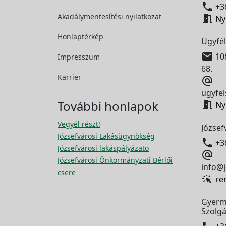

+36
Akadálymentesítési
nyilatkozat

Ny
Honlaptérkép
Ügyfél

108
Impresszum
68.
Karrier

ugyfel
További honlapok

Ny
Vegyél részt!
József
Józsefvárosi Lakásügynökség

+3
Józsefvárosi lakáspályázato

Józsefvárosi Önkormányzati Bérlői
info@j
csere
re
Gyerm
Szolgá