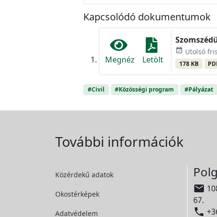
Kapcsolódó dokumentumok
Szomszédü
event_available
Utolsó fri
Megnéz
Letölt
178 KB
PD
#Civil
#Közösségi program
#Pályázat
További információk
Polg
Közérdekű adatok

108
Okostérképek
67.

+36
Adatvédelem