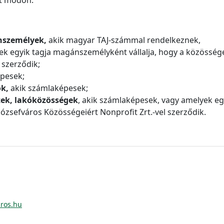
ánszemélyek,
akik magyar TAJ-számmal rendelkeznek,
ek egyik tagja magánszemélyként vállalja, hogy a közössége
 szerződik;
pesek;
ok,
akik számlaképesek;
tek, lakóközösségek
, akik számlaképesek, vagy amelyek eg
Józsefváros Közösségeiért Nonprofit Zrt.-vel szerződik.
aros.hu