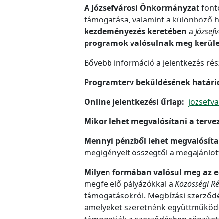
A Józsefvárosi Önkormányzat
font
támogatása, valamint a különböző h
kezdeményezés keretében
a
Józsefv
programok valósulnak meg kerüle
Bővebb információ a jelentkezés részle
Programterv beküldésének határid
Online jelentkezési űrlap:
jozsefv
Mikor lehet megvalósítani a terve
Mennyi pénzből lehet megvalósít
megigényelt összegtől a megajánlott
Milyen formában valósul meg az 
megfelelő pályázókkal a
Közösségi Ré
támogatásokról. Megbízási szerződé
amelyeket szeretnénk együttműködés
támogatják a szerződésben rögzíte