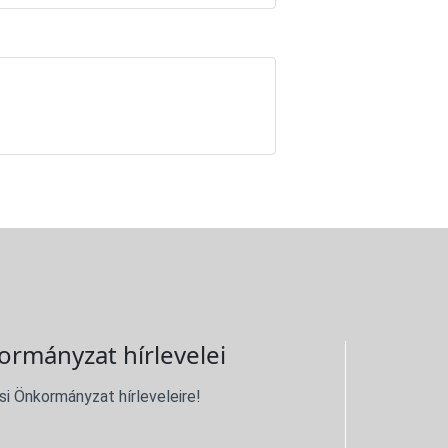
ormányzat hírlevelei
si Önkormányzat hírleveleire!