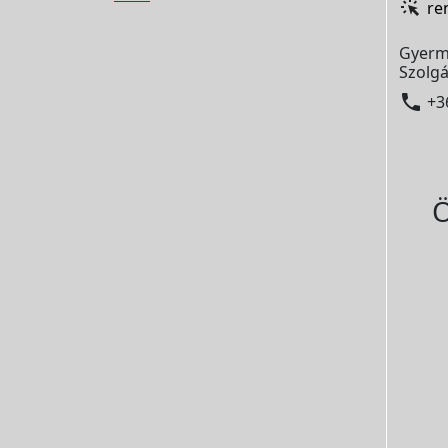
re
Gyerm
Szolgá

+3
Ö