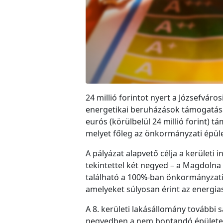
24 millió forintot nyert a Józsefvár
energetikai beruházások támogatása
eurós (körülbelül 24 millió forint) 
melyet főleg az önkormányzati épüle
A pályázat alapvető célja a kerület
tekintettel két negyed – a Magdolna
található a 100%-ban önkormányzati
amelyeket súlyosan érint az energi
A 8. kerületi lakásállomány további 
negyedben a nem bontandó épületek k