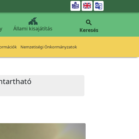


y
Állami kisajátítás
Keresés
formációk
Nemzetiségi Önkormányzatok
ntartható