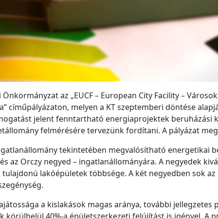
osi Önkormányzat az „EUCF – European City Facility – Városok
” címűpályázaton, melyen a KT szeptemberi döntése alapján
támogatást jelent fenntartható energiaprojektek beruházási
tállomány felmérésére tervezünk fordítani. A pályázat meg
i ingatlanállomány tekintetében megvalósítható energetikai 
 és az Orczy negyed – ingatlanállományára. A negyedek kivá
 tulajdonú lakóépületek többsége. A két negyedben sok az 
aszegénység.
sajátossága a kislakások magas aránya, további jellegzetes 
örülbelül 40%-a épületszerkezeti felújítást is igényel. A p