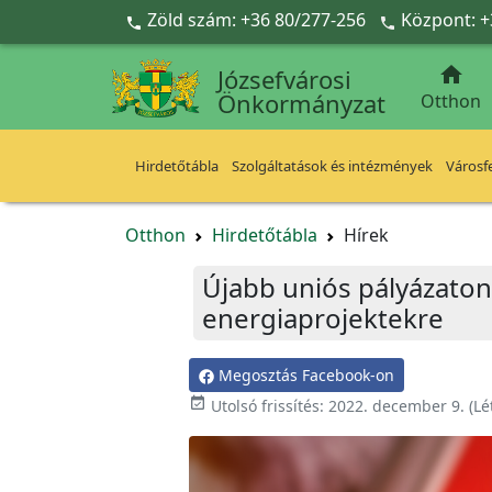
Ugrás a fő tartalomra
Zöld szám: +36 80/277-256
Központ: +



Józsefvárosi
Önkormányzat
Otthon
Hirdetőtábla
Szolgáltatások és intézmények
Városfe
Otthon
Hirdetőtábla
Hírek
Újabb uniós pályázaton
energiaprojektekre
Megosztás Facebook-on

Utolsó frissítés:
2022. december 9.
(Lé