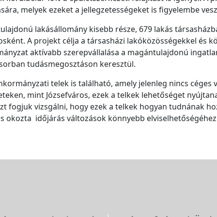
ára, melyek ezeket a jellegzetességeket is figyelembe vesz
ulajdonú lakásállomány kisebb része, 679 lakás társasházb
sként. A projekt célja a társasházi lakóközösségekkel és k
ányzat aktívabb szerepvállalása a magántulajdonú ingatla
ősorban tudásmegosztáson keresztül.
kormányzati telek is található, amely jelenleg nincs céges
eteken, mint Józsefváros, ezek a telkek lehetőséget nyújtan
azt fogjuk vizsgálni, hogy ezek a telkek hogyan tudnának ho
zás okozta időjárás változások könnyebb elviselhetőségéhez