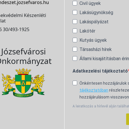
ndeszet.jozsefvaros.hu
Civil ügyek
Lakásügynökség
ekvédelmi Készenléti
lat
Lakáspályázat
6 30/493-1925
Lakótér
Kutyás ügyek
Józsefvárosi
Társasházi hírek
nkormányzat
Állami kisajátításban éri
Adatkezelési tájékoztató
Önkéntesen hozzájárulok
tájékoztatóban
részleteze
hozzájárulásom visszavon
A leiratkozás a hírlevél alján találha