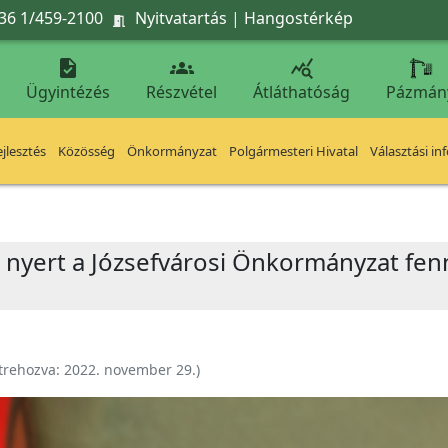
36 1/459-2100
Nyitvatartás
|
Hangostérkép




Ügyintézés
Részvétel
Átláthatóság
Pázmán
jlesztés
Közösség
Önkormányzat
Polgármesteri Hivatal
Választási in
 nyert a Józsefvárosi Önkormányzat fen
trehozva:
2022. november 29.
)