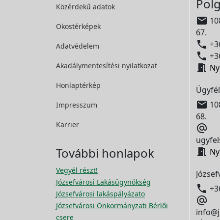
Polg
Közérdekű adatok

108
Okostérképek
67.

+36
Adatvédelem

+36
Akadálymentesítési
nyilatkozat

Ny
Honlaptérkép
Ügyfél

108
Impresszum
68.
Karrier

ugyfel
További honlapok

Ny
Vegyél részt!
József
Józsefvárosi Lakásügynökség

+3
Józsefvárosi lakáspályázato

Józsefvárosi Önkormányzati Bérlői
info@j
csere