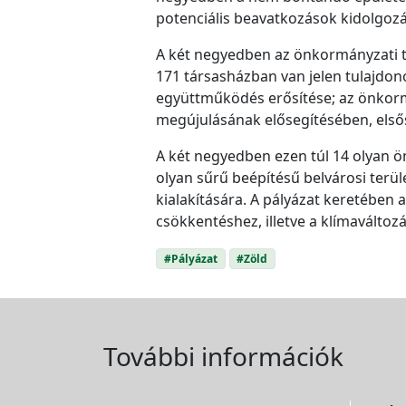
potenciális beavatkozások kidolgozás
A két negyedben az önkormányzati t
171 társasházban van jelen tulajdono
együttműködés erősítése; az önkorm
megújulásának elősegítésében, els
A két negyedben ezen túl 14 olyan ön
olyan sűrű beépítésű belvárosi terül
kialakítására. A pályázat keretében 
csökkentéshez, illetve a klímaválto
#Pályázat
#Zöld
További információk