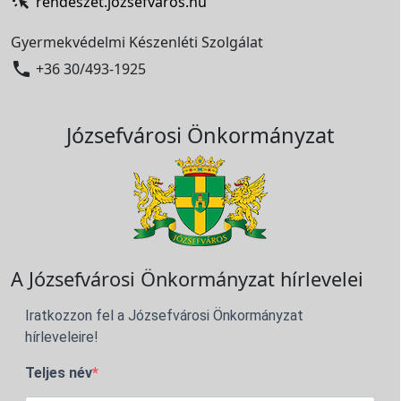
rendeszet.jozsefvaros.hu
Gyermekvédelmi Készenléti Szolgálat

+36 30/493-1925
Józsefvárosi Önkormányzat
A Józsefvárosi Önkormányzat hírlevelei
Iratkozzon fel a Józsefvárosi Önkormányzat
hírleveleire!
Teljes név