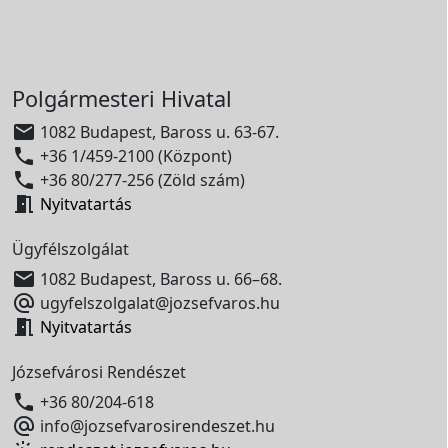
Polgármesteri Hivatal

1082 Budapest, Baross u. 63-67.

+36 1/459-2100 (Központ)

+36 80/277-256 (Zöld szám)

Nyitvatartás
Ügyfélszolgálat

1082 Budapest, Baross u. 66–68.

ugyfelszolgalat@jozsefvaros.hu

Nyitvatartás
Józsefvárosi Rendészet

+36 80/204-618

info@jozsefvarosirendeszet.hu