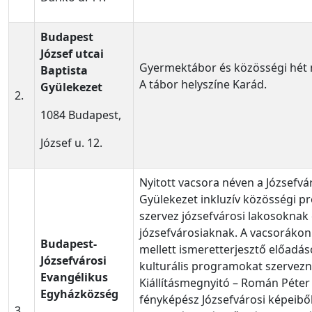
Budapest
József utcai
Gyermektábor és közösségi hét
Baptista
A tábor helyszíne Karád.
Gyülekezet
2.
1084 Budapest,
József u. 12.
Nyitott vacsora néven a Józsefvá
Gyülekezet inkluzív közösségi 
szervez józsefvárosi lakosoknak
józsefvárosiaknak. A vacsorákon
Budapest-
mellett ismeretterjesztő előadás
Józsefvárosi
kulturális programokat szervezn
Evangélikus
Kiállításmegnyitó – Román Péter 
Egyházközség
fényképész Józsefvárosi képeiből
3.