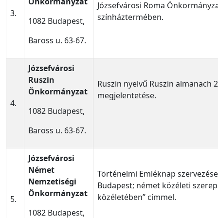
Önkormányzat
Józsefvárosi Roma Önkormányz
3.
színháztermében.
1082 Budapest,
Baross u. 63-67.
Józsefvárosi
Ruszin
Ruszin nyelvű Ruszin almanach 2
Önkormányzat
megjelentetése.
4.
1082 Budapest,
Baross u. 63-67.
Józsefvárosi
Német
Történelmi Emléknap szervezése
Nemzetiségi
Budapest; német közéleti szerep
Önkormányzat
közéletében” címmel.
5.
1082 Budapest,