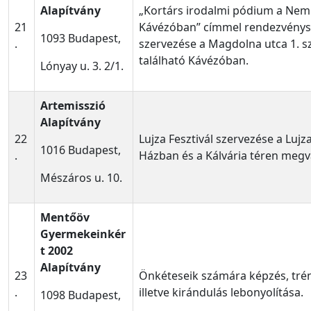
Alapítvány
„Kortárs irodalmi pódium a Nem
21
Kávézóban” címmel rendezvénys
1093 Budapest,
.
szervezése a Magdolna utca 1. s
található Kávézóban.
Lónyay u. 3. 2/1.
Artemisszió
Alapítvány
22
Lujza Fesztivál szervezése a Lujz
1016 Budapest,
.
Házban és a Kálvária téren megva
Mészáros u. 10.
Mentőöv
Gyermekeinkér
t 2002
Alapítvány
23
Önkéteseik számára képzés, trén
.
illetve kirándulás lebonyolítása.
1098 Budapest,