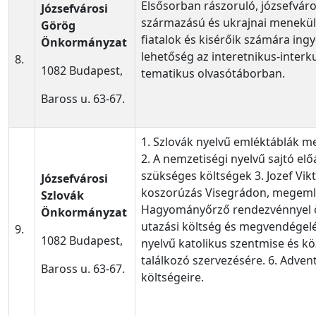
Elsősorban rászoruló, józsefváro
Józsefvárosi
származású és ukrajnai menekül
Görög
fiatalok és kisérőik számára ingy
Önkormányzat
lehetőség az interetnikus-interku
8.
1082 Budapest,
tematikus olvasótáborban.
Baross u. 63-67.
1. Szlovák nyelvű emléktáblák 
2. A nemzetiségi nyelvű sajtó elő
szükséges költségek 3. Jozef Vik
Józsefvárosi
koszorúzás Visegrádon, megemlé
Szlovák
Hagyományőrző rendezvénnyel 
Önkormányzat
utazási költség és megvendégelés
9.
1082 Budapest,
nyelvű katolikus szentmise és k
találkozó szervezésére. 6. Adven
Baross u. 63-67.
költségeire.