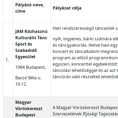
Pályázó neve,
Pályázat célja
címe
Heti rendszerességű táncestek s
JAM Közhasznú
Kulturális Tánc
nyílt, ingyenes, bárki számára e
Sport és
és táncgyakorlás, illetve havi eg
Szabadidő
koncert és táncalkalom megrend
Egyesület
program az előző programrészre
1.
egyszeri, koncerttel egybekötött
1084 Budapest,
táncolási lehetőséggel és az az
táncórán való részvételi lehetős
Bacsó Béla u.
10-12.
Magyar
A Magyar Vöröskereszt Budapest
Vöröskereszt
Szervezetének Ifjúsági Tagozatáv
Budapest