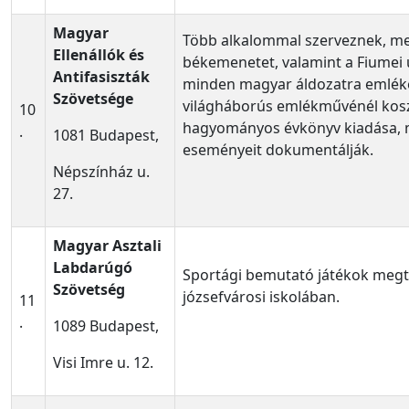
Magyar
Több alkalommal szerveznek, m
Ellenállók és
békemenetet, valamint a Fiumei 
Antifasiszták
minden magyar áldozatra emléke
Szövetsége
világháborús emlékművénél kos
10
hagyományos évkönyv kiadása, 
.
1081 Budapest,
eseményeit dokumentálják.
Népszínház u.
27.
Magyar Asztali
Labdarúgó
Sportági bemutató játékok megt
Szövetség
józsefvárosi iskolában.
11
.
1089 Budapest,
Visi Imre u. 12.