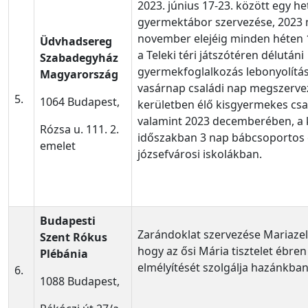
2023. június 17-23. között egy h
gyermektábor szervezése, 2023 
november elejéig minden héten 
Üdvhadsereg
a Teleki téri játszótéren délutáni
Szabadegyház
gyermekfoglalkozás lebonyolítás
Magyarország
vasárnap családi nap megszerve
5.
1064 Budapest,
kerületben élő kisgyermekes cs
valamint 2023 decemberében, a k
Rózsa u. 111. 2.
időszakban 3 nap bábcsoportos 
emelet
józsefvárosi iskolákban.
Budapesti
Zarándoklat szervezése Mariazellb
Szent Rókus
hogy az ősi Mária tisztelet ébren
Plébánia
elmélyítését szolgálja hazánkban
6.
1088 Budapest,