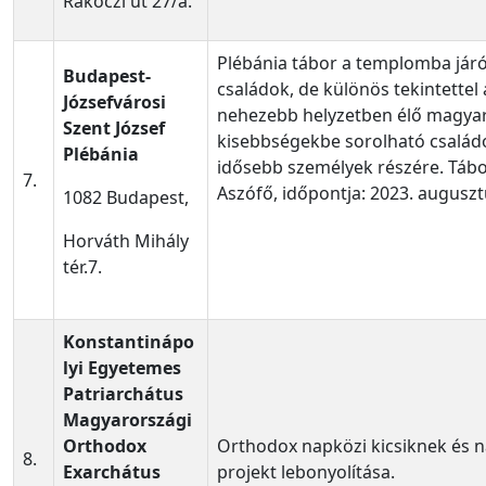
Rákóczi út 27/a.
Plébánia tábor a templomba jár
Budapest-
családok, de különös tekintettel 
Józsefvárosi
nehezebb helyzetben élő magyar
Szent József
kisebbségekbe sorolható családok
Plébánia
idősebb személyek részére. Tábo
7.
Aszófő, időpontja: 2023. auguszt
1082 Budapest,
Horváth Mihály
tér.7.
Konstantinápo
lyi Egyetemes
Patriarchátus
Magyarországi
Orthodox
Orthodox napközi kicsiknek és 
8.
Exarchátus
projekt lebonyolítása.