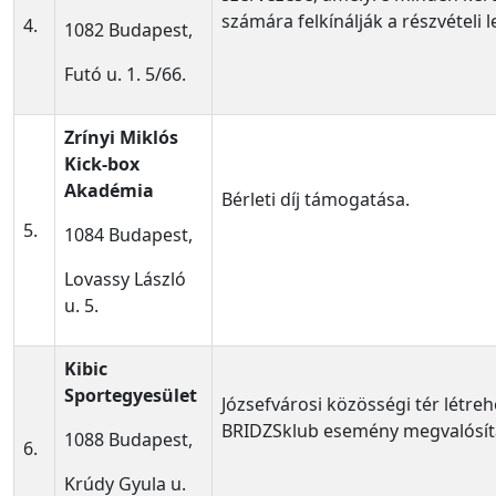
számára felkínálják a részvételi 
4.
1082 Budapest,
Futó u. 1. 5/66.
Zrínyi Miklós
Kick-box
Akadémia
Bérleti díj támogatása.
5.
1084 Budapest,
Lovassy László
u. 5.
Kibic
Sportegyesület
Józsefvárosi közösségi tér létre
BRIDZSklub esemény megvalósít
1088 Budapest,
6.
Krúdy Gyula u.