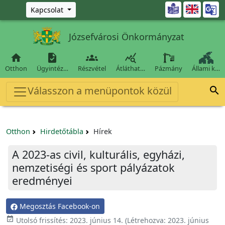
Ugrás a fő tartalomra

Kapcsolat
Józsefvárosi Önkormányzat




Otthon
Ügyintéz…
Részvétel
Átláthat…
Pázmány
Állami k…
Válasszon a menüpontok közül

Otthon
Hirdetőtábla
Hírek
A 2023-as civil, kulturális, egyházi,
nemzetiségi és sport pályázatok
eredményei
Megosztás Facebook-on

Utolsó frissítés:
2023. június 14.
(Létrehozva:
2023. június