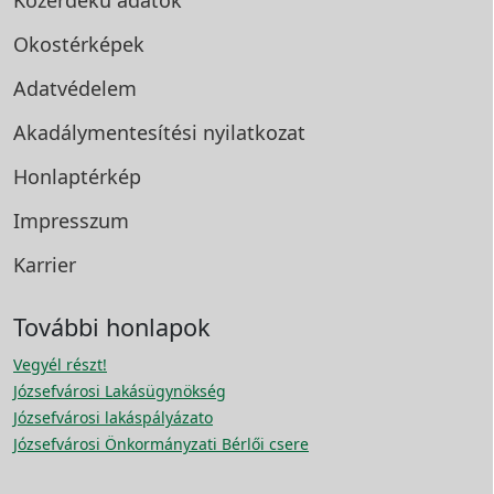
Okostérképek
Adatvédelem
Akadálymentesítési
nyilatkozat
Honlaptérkép
Impresszum
Karrier
További honlapok
Vegyél részt!
Józsefvárosi Lakásügynökség
Józsefvárosi lakáspályázato
Józsefvárosi Önkormányzati Bérlői csere