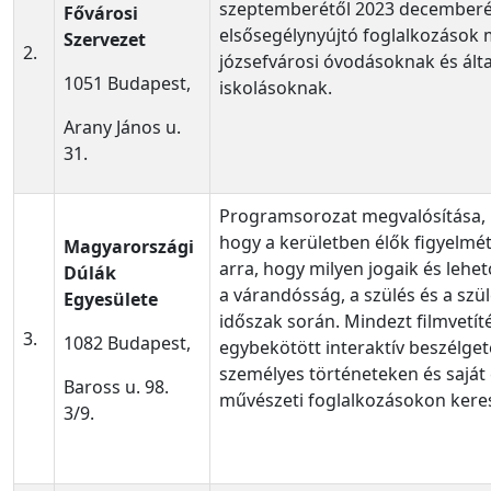
szeptemberétől 2023 decemberé
Fővárosi
elsősegélynyújtó foglalkozások 
Szervezet
2.
józsefvárosi óvodásoknak és ált
1051 Budapest,
iskolásoknak.
Arany János u.
31.
Programsorozat megvalósítása, 
hogy a kerületben élők figyelmét
Magyarországi
arra, hogy milyen jogaik és lehe
Dúlák
a várandósság, a szülés és a szül
Egyesülete
időszak során. Mindezt filmvetít
3.
1082 Budapest,
egybekötött interaktív beszélge
személyes történeteken és sajá
Baross u. 98.
művészeti foglalkozásokon keres
3/9.