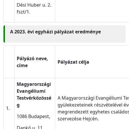
Dési Huber u. 2.
fszt/1.
A 2023. évi egyházi pályázat eredménye
Pályázó neve,
Pályázat célja
címe
Magyarországi
Evangéliumi
Testvérközössé
A Magyarországi Evangéliumi Te
g
gyülekezeteinek részvételével é
1.
megrendezett egyhetes családos
1086 Budapest,
szervezése Hejcén.
Dankó u. 11.