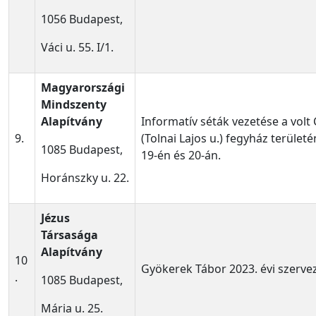
1056 Budapest,
Váci u. 55. I/1.
Magyarországi
Mindszenty
Alapítvány
Informatív séták vezetése a volt 
9.
(Tolnai Lajos u.) fegyház terület
1085 Budapest,
19-én és 20-án.
Horánszky u. 22.
Jézus
Társasága
Alapítvány
10
Gyökerek Tábor 2023. évi szerve
.
1085 Budapest,
Mária u. 25.