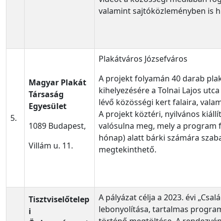
valamint sajtóközleményben is hí
Plakátváros Józsefváros
A projekt folyamán 40 darab plak
Magyar Plakát
kihelyezésére a Tolnai Lajos utca
Társaság
lévő közösségi kert falaira, valam
Egyesület
A projekt köztéri, nyilvános kiáll
5.
1089 Budapest,
valósulna meg, mely a program f
hónap) alatt bárki számára sza
Villám u. 11.
megtekinthető.
A pályázat célja a 2023. évi „Csal
Tisztviselőtelep
lebonyolítása, tartalmas progr
i
történő megtöltése. A rendezvé