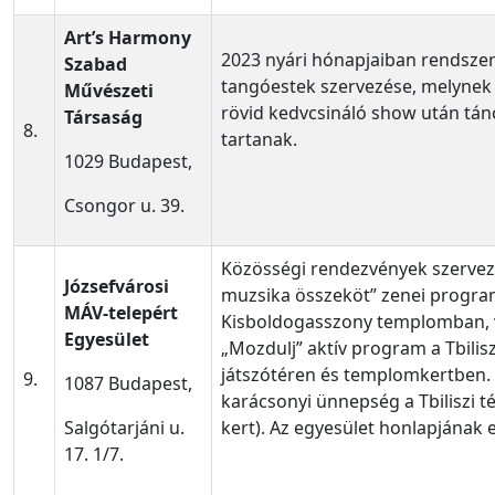
Art’s Harmony
2023 nyári hónapjaiban rendszer
Szabad
tangóestek szervezése, melynek
Művészeti
rövid kedvcsináló show után tán
Társaság
8.
tartanak.
1029 Budapest,
Csongor u. 39.
Közösségi rendezvények szervezé
Józsefvárosi
muzsika összeköt” zenei progra
MÁV-telepért
Kisboldogasszony templomban, 
Egyesület
„Mozdulj” aktív program a Tbiliszi
játszótéren és templomkertben.
9.
1087 Budapest,
karácsonyi ünnepség a Tbiliszi 
Salgótarjáni u.
kert). Az egyesület honlapjának e
17. 1/7.