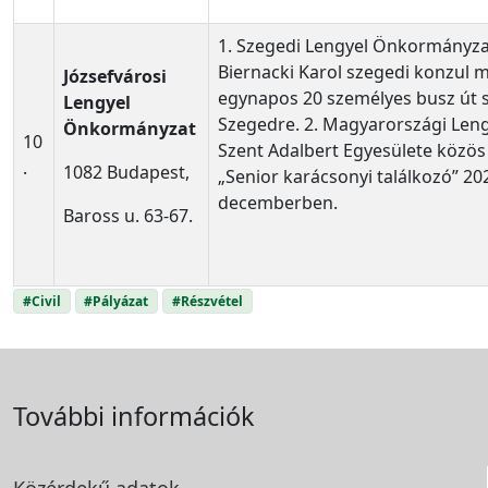
1. Szegedi Lengyel Önkormányzat
Biernacki Karol szegedi konzul 
Józsefvárosi
egynapos 20 személyes busz út 
Lengyel
Szegedre. 2. Magyarországi Leng
Önkormányzat
10
Szent Adalbert Egyesülete közös
.
1082 Budapest,
„Senior karácsonyi találkozó” 2
decemberben.
Baross u. 63-67.
#Civil
#Pályázat
#Részvétel
További információk
Közérdekű adatok