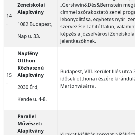
Zeneiskolai
„Gershwin&Dés&Bernstein megér
Alapítvány
címmel szórakoztató zenei pro
14
lebonyolítása, egyhetes nyári ze
.
1082 Budapest,
szervezése Tahitótfalun, valamin
képzés a Józsefvárosi Zeneiskola
Nap u. 33.
jelentkezőknek.
Napfény
Otthon
Közhasznú
Budapest, VIII. kerület Illés utca 
15
Alapítvány
idősek otthona részére kirándul
.
Martonvásárra.
2030 Érd,
Kende u. 4-8.
Parallel
Művészeti
Alapítvány
Kirakat-kiállítás sorozat a Rákóczi