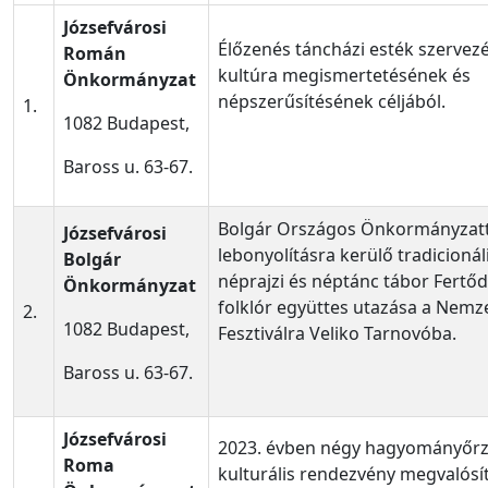
Józsefvárosi
Élőzenés táncházi esték szervez
Román
kultúra megismertetésének és
Önkormányzat
népszerűsítésének céljából.
1.
1082 Budapest,
Baross u. 63-67.
Bolgár Országos Önkormányzatt
Józsefvárosi
lebonyolításra kerülő tradicionál
Bolgár
néprajzi és néptánc tábor Fertő
Önkormányzat
folklór együttes utazása a Nemze
2.
1082 Budapest,
Fesztiválra Veliko Tarnovóba.
Baross u. 63-67.
Józsefvárosi
2023. évben négy hagyományőr
Roma
kulturális rendezvény megvalósí