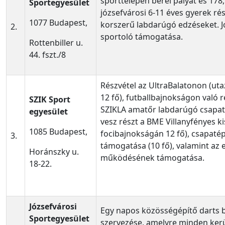
sporttelepén bérel pályát és 178
Sportegyesület
józsefvárosi 6-11 éves gyerek rés
1077 Budapest,
korszerű labdarúgó edzéseket. J
2.
sportoló támogatása.
Rottenbiller u.
44. fszt./8
Részvétel az UltraBalatonon (ut
12 fő), futballbajnokságon való r
SZIK Sport
SZIKLA amatőr labdarúgó csapa
egyesület
vesz részt a BME Villanyfényes k
1085 Budapest,
focibajnokságán 12 fő), csapaté
3.
támogatása (10 fő), valamint az 
Horánszky u.
működésének támogatása.
18-22.
Józsefvárosi
Egy napos közösségépítő darts 
Sportegyesület
szervezése, amelyre minden kerü