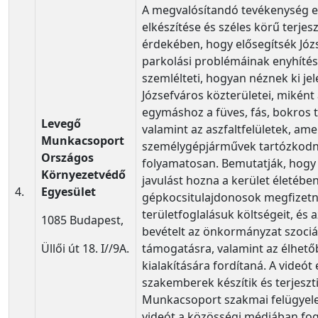
A megvalósítandó tevékenység e
elkészítése és széles körű terje
érdekében, hogy elősegítsék Józ
parkolási problémáinak enyhítés
szemlélteti, hogyan néznek ki je
Józsefváros közterületei, miként
egymáshoz a füves, fás, bokros t
Levegő
valamint az aszfaltfelületek, am
Munkacsoport
személygépjárművek tartózkod
Országos
folyamatosan. Bemutatják, hog
Környezetvédő
javulást hozna a kerület életében
4.
Egyesület
gépkocsitulajdonosok megfizetn
területfoglalásuk költségeit, és 
1085 Budapest,
bevételt az önkormányzat szociá
Üllői út 18. I//9A.
támogatásra, valamint az élhet
kialakítására fordítaná. A videót
szakemberek készítik és terjeszt
Munkacsoport szakmai felügyelet
videót a közösségi médiában fogj