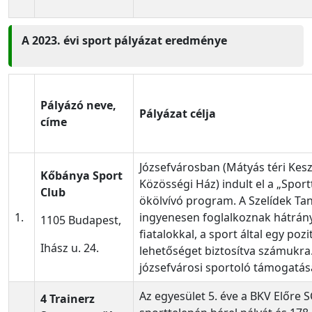
A 2023. évi sport pályázat eredménye
Pályázó neve,
Pályázat célja
címe
Józsefvárosban (Mátyás téri Kes
Kőbánya Sport
Közösségi Ház) indult el a „Sport
Club
ökölvívó program. A Szelídek T
1.
ingyenesen foglalkoznak hátrán
1105 Budapest,
fiatalokkal, a sport által egy pozit
Ihász u. 24.
lehetőséget biztosítva számukra
józsefvárosi sportoló támogatás
Az egyesület 5. éve a BKV Előre SC
4 Trainerz