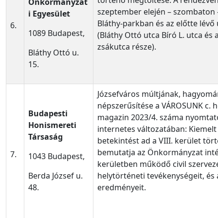
Önkormányzat
szeptember elején – szombaton –
i Egyesület
Bláthy-parkban és az előtte lév
6.
1089 Budapest,
(Bláthy Ottó utca Bíró L. utca és 
zsákutca része).
Bláthy Ottó u.
15.
Józsefváros múltjának, hagyomá
népszerűsítése a VÁROSUNK c. he
Budapesti
magazin 2023/4. száma nyomtato
Honismereti
internetes változatában: Kiemel
Társaság
betekintést ad a VIII. kerület tör
bemutatja az Önkormányzat inté
7.
1043 Budapest,
kerületben működő civil szervez
Berda József u.
helytörténeti tevékenységeit, és
48.
eredményeit.