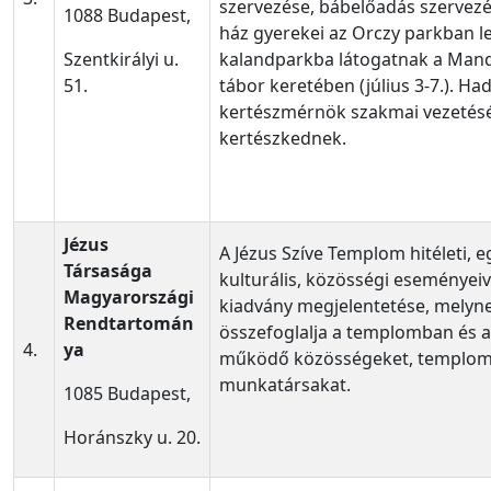
szervezése, bábelőadás szervez
1088 Budapest,
ház gyerekei az Orczy parkban l
Szentkirályi u.
kalandparkba látogatnak a Man
51.
tábor keretében (július 3-7.). Ha
kertészmérnök szakmai vezetés
kertészkednek.
Jézus
A Jézus Szíve Templom hitéleti, 
Társasága
kulturális, közösségi eseményeiv
Magyarországi
kiadvány megjelentetése, melyne
Rendtartomán
összefoglalja a templomban és 
4.
ya
működő közösségeket, templom
munkatársakat.
1085 Budapest,
Horánszky u. 20.