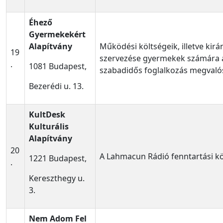
Éhező
Gyermekekért
Alapítvány
Működési költségeik, illetve kirá
19
szervezése gyermekek számára a
.
1081 Budapest,
szabadidős foglalkozás megvalós
Bezerédi u. 13.
KultDesk
Kulturális
Alapítvány
20
A Lahmacun Rádió fenntartási kö
1221 Budapest,
.
Kereszthegy u.
3.
Nem Adom Fel