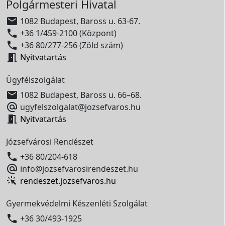
Polgármesteri Hivatal

1082 Budapest, Baross u. 63-67.

+36 1/459-2100 (Központ)

+36 80/277-256 (Zöld szám)

Nyitvatartás
Ügyfélszolgálat

1082 Budapest, Baross u. 66–68.

ugyfelszolgalat@jozsefvaros.hu

Nyitvatartás
Józsefvárosi Rendészet

+36 80/204-618

info@jozsefvarosirendeszet.hu
rendeszet.jozsefvaros.hu
Gyermekvédelmi Készenléti Szolgálat

+36 30/493-1925