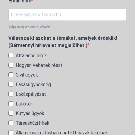
Email cím:
Adja meg az email címét!
Válassza ki azokat a témákat, amelyek érdeklik!
(Bármennyi hírlevelet megjelölhet.)
Általános hírek
Hogyan vehetek részt
Civil ügyek
Lakásügynökség
Lakáspályázat
Lakótér
Kutyás ügyek
Társasházi hírek
Állami kisajátításban érintett házak lakóinak