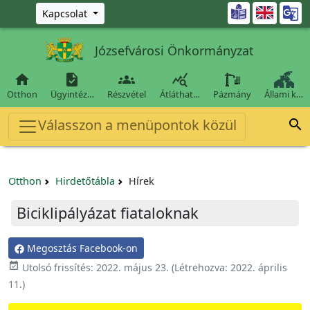
Ugrás a fő tartalomra

Kapcsolat
Józsefvárosi Önkormányzat




Otthon
Ügyintéz…
Részvétel
Átláthat…
Pázmány
Állami k…
Válasszon a menüpontok közül

Otthon
Hirdetőtábla
Hírek
Biciklipályázat fiataloknak
Megosztás Facebook-on

Utolsó frissítés:
2022. május 23.
(Létrehozva:
2022. április
11.
)