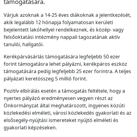
támogatására.
Várjuk azoknak a 14-25 éves diákoknak a jelentkezését,
akik legalább 12 hónapja folyamatosan kerületi
bejelentett lakóhellyel rendelkeznek, és közép- vagy
felsőoktatási intézmény nappali tagozatának aktív
tanulói, hallgatói.
Kerékpárvásárlás támogatására legfeljebb 50 ezer
forint támogatásra lehet pályázni, kerékpáros eszköz
támogatására pedig legfeljebb 25 ezer forintra. A teljes
pályázati keretösszeg 5 millió forint.
Pozitív elbírálás esetén a támogatás feltétele, hogy a
nyertes pályázó eredményesen vegyen részt az
Önkormányzat által meghatározott, ingyenes közúti
közlekedési elméleti, városi közlekedés gyakorlati és az
elsősegély-nyújtási ismereteket nyújtó elméleti és
gyakorlati képzéseken.