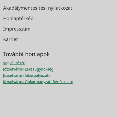
Akadálymentesítési
nyilatkozat
Honlaptérkép
Impresszum
Karrier
További honlapok
Vegyél részt!
Józsefvárosi Lakásügynökség
Józsefvárosi lakáspályázato
Józsefvárosi Önkormányzati Bérlői csere