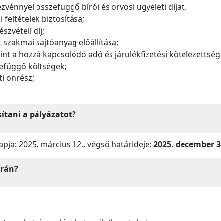
zvénnyel összefüggő bírói és orvosi ügyeleti díjat,
 feltételek biztosítása;
szvételi díj;
t szakmai sajtóanyag előállítása;
int a hozzá kapcsolódó adó és járulékfizetési kötelezettség
efüggő költségek;
i önrész;
ítani a pályázatot?
pja: 2025. március 12., végső határideje:
2025. december 3
orán?