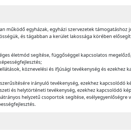
osban működő egyházak, egyházi szervezetek támogatáshoz
sségük, és tágabban a kerület lakossága körében elősegíth
ges életmód segítése, függőséggel kapcsolatos megelőző, 
képességfejlesztés;
 ellátások, köznevelési és ifjúsági tevékenység és ezekhez 
szerűsítésére irányuló tevékenység, ezekhez kapcsolódó ké
szeti és helytörténeti tevékenység, ezekhez kapcsolódó kép
, hátrányos helyzetű csoportok segítése, esélyegyenlőségre 
ességfejlesztés.