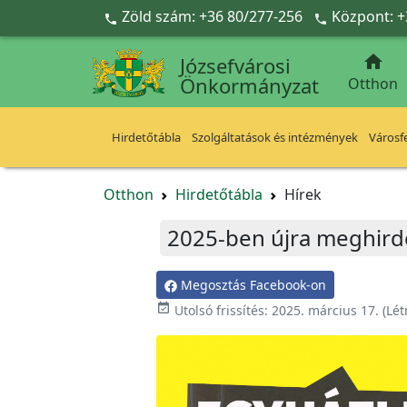
Ugrás a fő tartalomra
Zöld szám: +36 80/277-256
Központ: +



Józsefvárosi
Önkormányzat
Otthon
Hirdetőtábla
Szolgáltatások és intézmények
Városfe
Otthon
Hirdetőtábla
Hírek
2025-ben újra meghirde
Megosztás Facebook-on

Utolsó frissítés:
2025. március 17.
(Lét