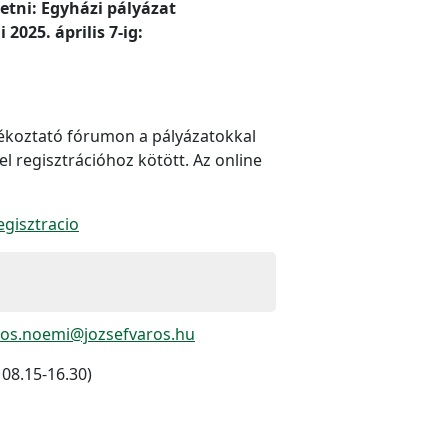
etni: Egyházi pályázat
025. április 7-ig:
ájékoztató fórumon a pályázatokkal
l regisztrációhoz kötött. Az online
egisztracio
os.noemi@jozsefvaros.hu
 08.15-16.30)