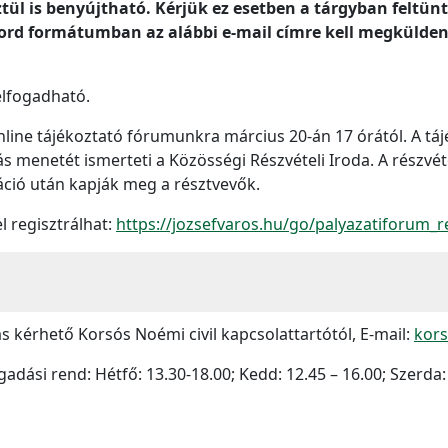
ül is benyújtható. Kérjük ez esetben a tárgyban feltünt
rd formátumban az alábbi e-mail címre kell megküldeni 2
elfogadható.
online tájékoztató fórumunkra március 20-án 17 órától. A t
s menetét ismerteti a Közösségi Részvételi Iroda. A részvéte
áció után kapják meg a résztvevők.
l regisztrálhat:
https://jozsefvaros.hu/go/palyazatiforum_r
ás kérhető Korsós Noémi civil kapcsolattartótól, E-mail:
kors
adási rend: Hétfő: 13.30-18.00; Kedd: 12.45 – 16.00; Szerda: