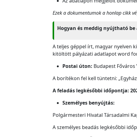
Az adatlapon megjelölt dokumen
Ezek a dokumentumok a honlap cikk vé
Hogyan és meddig nyújtható be 
A teljes géppel írt, magyar nyelven k
kitöltött pályázati adatlapot word
Postai úton:
Budapest Főváros VI
A borítékon fel kell tüntetni: „Egyház
A feladás legkésőbbi időpontja: 2025
Személyes benyújtás:
Polgármesteri Hivatal Társadalmi Kap
A személyes beadás legkésőbbi időp