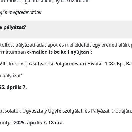
tumokat, igazolásokat, nyilatkozatokat.
gén megtalálhatóak.
a pályázat?
itöltött pályázati adatlapot és mellékleteit egy eredeti aláí
 formátumban
e-mailen is be kell nyújtani
:
II. kerület Józsefvárosi Polgármesteri Hivatal, 1082 Bp., B
i pályázat”
. április 7.
csolatok Ügyosztály Ügyfélszolgálati és Pályázati Irodáján:
ontja:
2025. április 7. 18 óra
.