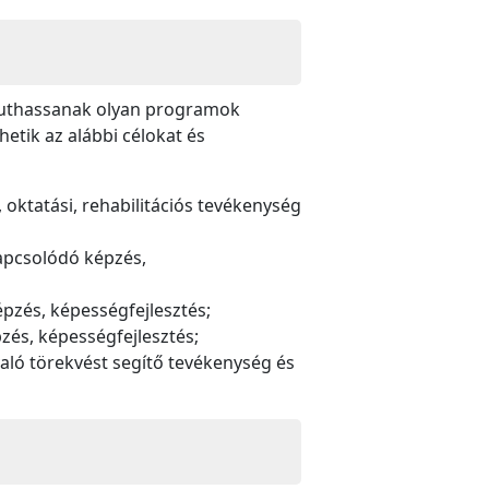
 juthassanak olyan programok
etik az alábbi célokat és
oktatási, rehabilitációs tevékenység
kapcsolódó képzés,
pzés, képességfejlesztés;
zés, képességfejlesztés;
való törekvést segítő tevékenység és