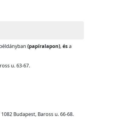
rt példányban
(papíralapon)
,
és
a
aross u. 63-67.
 1082 Budapest, Baross u. 66-68.