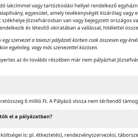
ndó lakcímmel vagy tartózkodási hellyel rendelkező egyház
, alapítvány, egyesület, amely tevékenységét kizárólag vagy 
 székhelye Józsefvárosban van vagy bejegyzett országos va
ndelkezik és létesítő okiratában a vallással, hitélettel öss
egy szervezet a tavaszi pályázati körben csak összesen egy érvén
kon egyénileg, vagy más szervezettel közösen.
yertes az év további részében már nem pályázhat Józsefváro
retösszeg 6 millió Ft. A Pályázó vissza nem térítendő támo
tók el a pályázatban?
ltségei is: pl. étkeztetés), rendezvényszervezési, táborsz