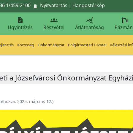
36 1/459-2100
Nyitvatartás
|
Hangostérkép




Ügyintézés
Részvétel
Átláthatóság
Pázmán
jlesztés
Közösség
Önkormányzat
Polgármesteri Hivatal
Választási in
ti a Józsefvárosi Önkormányzat Egyházi
rehozva:
2025. március 12.
)