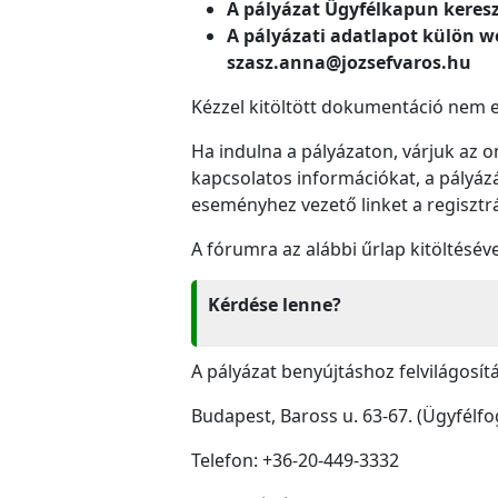
A pályázat Ügyfélkapun kereszt
A pályázati adatlapot külön wo
szasz.anna@jozsefvaros.hu
Kézzel kitöltött dokumentáció nem 
Ha indulna a pályázaton, várjuk az 
kapcsolatos információkat, a pályázá
eseményhez vezető linket a regisztr
A fórumra az alábbi űrlap kitöltéséve
Kérdése lenne?
A pályázat benyújtáshoz felvilágosít
Budapest, Baross u. 63-67. (Ügyfélfog
Telefon: +36-20-449-3332