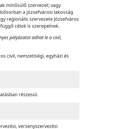
nak minősülő szervezet; vagy
elsősorban a józsefvárosi lakosság
gy regionális szervezete Józsefváros
zefüggő célok is szerepelnek.
yes pályázatot adhat le a civil,
s civil, nemzetiségi, egyházi és
gatásban részesül.
ervezési, versenyszervezési