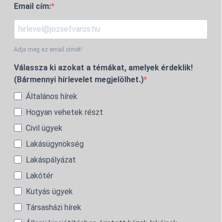
Email cím:
Adja meg az email címét!
Válassza ki azokat a témákat, amelyek érdeklik!
(Bármennyi hírlevelet megjelölhet.)
Általános hírek
Hogyan vehetek részt
Civil ügyek
Lakásügynökség
Lakáspályázat
Lakótér
Kutyás ügyek
Társasházi hírek