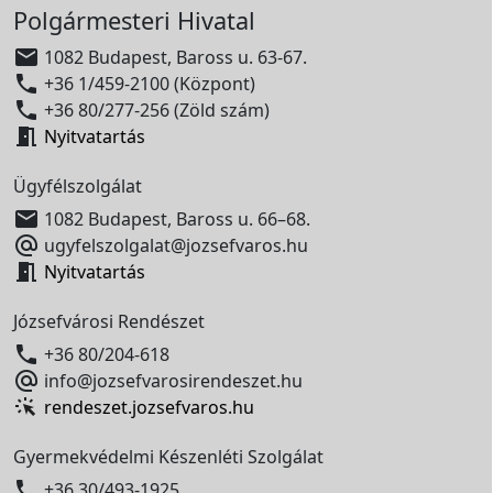
Polgármesteri Hivatal

1082 Budapest, Baross u. 63-67.

+36 1/459-2100 (Központ)

+36 80/277-256 (Zöld szám)

Nyitvatartás
Ügyfélszolgálat

1082 Budapest, Baross u. 66–68.

ugyfelszolgalat@jozsefvaros.hu

Nyitvatartás
Józsefvárosi Rendészet

+36 80/204-618

info@jozsefvarosirendeszet.hu
rendeszet.jozsefvaros.hu
Gyermekvédelmi Készenléti Szolgálat

+36 30/493-1925