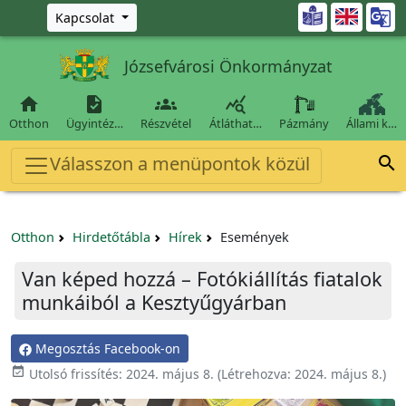
Ugrás a fő tartalomra

Kapcsolat
Józsefvárosi Önkormányzat




Otthon
Ügyintéz…
Részvétel
Átláthat…
Pázmány
Állami k…
Válasszon a menüpontok közül

Otthon
Hirdetőtábla
Hírek
Események
Van képed hozzá – Fotókiállítás fiatalok
munkáiból a Kesztyűgyárban
Megosztás Facebook-on

Utolsó frissítés:
2024. május 8.
(Létrehozva:
2024. május 8.
)