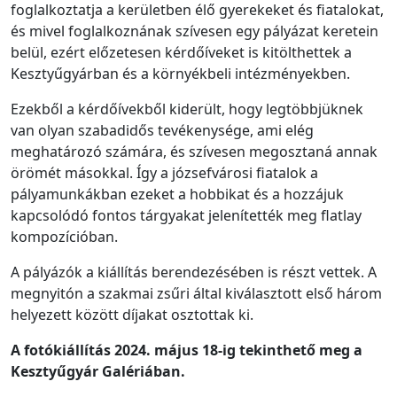
foglalkoztatja a kerületben élő gyerekeket és fiatalokat,
és mivel foglalkoznának szívesen egy pályázat keretein
belül, ezért előzetesen kérdőíveket is kitölthettek a
Kesztyűgyárban és a környékbeli intézményekben.
Ezekből a kérdőívekből kiderült, hogy legtöbbjüknek
van olyan szabadidős tevékenysége, ami elég
meghatározó számára, és szívesen megosztaná annak
örömét másokkal. Így a józsefvárosi fiatalok a
pályamunkákban ezeket a hobbikat és a hozzájuk
kapcsolódó fontos tárgyakat jelenítették meg flatlay
kompozícióban.
A pályázók a kiállítás berendezésében is részt vettek. A
megnyitón a szakmai zsűri által kiválasztott első három
helyezett között díjakat osztottak ki.
A fotókiállítás 2024. május 18-ig tekinthető meg a
Kesztyűgyár Galériában.