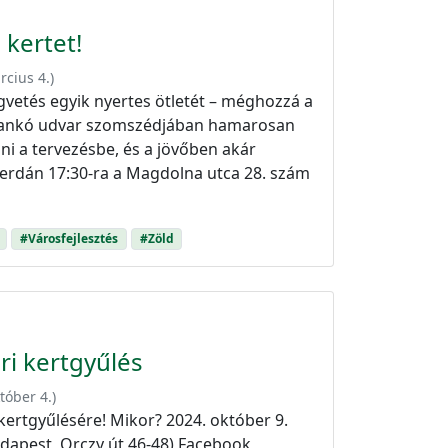
kertet!
rcius 4.
)
égvetés egyik nyertes ötletét – méghozzá a
 Dankó udvar szomszédjában hamarosan
lni a tervezésbe, és a jövőben akár
 szerdán 17:30-ra a Magdolna utca 28. szám
#Városfejlesztés
#Zöld
ri kertgyűlés
tóber 4.
)
kertgyűlésére! Mikor? 2024. október 9.
udapest, Orczy út 46-48) Facebook