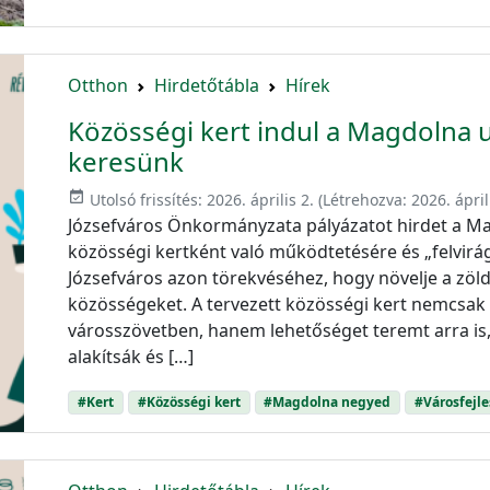
Otthon
Hirdetőtábla
Hírek
Közösségi kert indul a Magdolna 
keresünk
event_available
Utolsó frissítés:
2026. április 2.
(Létrehozva:
2026. ápril
Józsefváros Önkormányzata pályázatot hirdet a Mag
közösségi kertként való működtetésére és „felvirá
Józsefváros azon törekvéséhez, hogy növelje a zöld
közösségeket. A tervezett közösségi kert nemcsak ú
városszövetben, hanem lehetőséget teremt arra is,
alakítsák és […]
#Kert
#Közösségi kert
#Magdolna negyed
#Városfejle