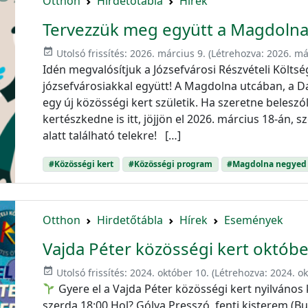
Otthon
Hirdetőtábla
Hírek
Tervezzük meg együtt a Magdolna 
event_available
Utolsó frissítés:
2026. március 9.
(Létrehozva:
2026. má
Idén megvalósítjuk a Józsefvárosi Részvételi Költs
józsefvárosiakkal együtt! A Magdolna utcában, a
egy új közösségi kert születik. Ha szeretne beleszó
kertészkedne is itt, jöjjön el 2026. március 18-án,
alatt található telekre! […]
#Közösségi kert
#Közösségi program
#Magdolna negyed
Otthon
Hirdetőtábla
Hírek
Események
Vajda Péter közösségi kert októbe
event_available
Utolsó frissítés:
2024. október 10.
(Létrehozva:
2024. ok
Gyere el a Vajda Péter közösségi kert nyilvános 
szerda 18:00 Hol? Gólya Presszó, fenti kisterem (B