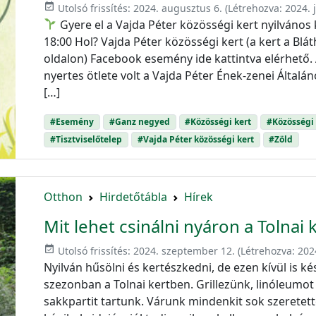
event_available
Utolsó frissítés:
2024. augusztus 6.
(Létrehozva:
2024. 
Gyere el a Vajda Péter közösségi kert nyilvános 
18:00 Hol? Vajda Péter közösségi kert (a kert a Bláth
oldalon) Facebook esemény ide kattintva elérhető. 
nyertes ötlete volt a Vajda Péter Ének-zenei Általá
[…]
#Esemény
#Ganz negyed
#Közösségi kert
#Közösségi
#Tisztviselőtelep
#Vajda Péter közösségi kert
#Zöld
Otthon
Hirdetőtábla
Hírek
Mit lehet csinálni nyáron a Tolnai
event_available
Utolsó frissítés:
2024. szeptember 12.
(Létrehozva:
2024
Nyilván hűsölni és kertészkedni, de ezen kívül is 
szezonban a Tolnai kertben. Grillezünk, linóleumot
sakkpartit tartunk. Várunk mindenkit sok szeretette