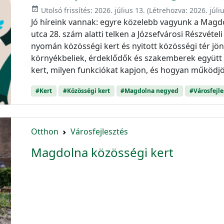
event_available
Utolsó frissítés:
2026. július 13.
(Létrehozva:
2026. júliu
Jó híreink vannak: egyre közelebb vagyunk a Mag
utca 28. szám alatti telken a Józsefvárosi Részvétel
nyomán közösségi kert és nyitott közösségi tér jön
környékbeliek, érdeklődők és szakemberek együtt 
kert, milyen funkciókat kapjon, és hogyan működjö
#Kert
#Közösségi kert
#Magdolna negyed
#Városfejle
Otthon
Városfejlesztés
Magdolna közösségi kert