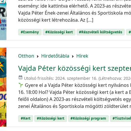
esemény: ide kattintva elérhető. A 2023-as részvétel
Vajda Péter Ének-zenei Általános és Sportiskola m
közösségi kert létrehozása. Az […]
#Esemény
#Közösségi kert
#Részvételi költségvetés
#
Otthon
Hirdetőtábla
Hírek
Vajda Péter közösségi kert szept
event_available
Utolsó frissítés:
2024. szeptember 16.
(Létrehozva:
202
Gyere el a Vajda Péter közösségi kert nyilvános
16. 18:00 Hol? Vajda Péter közösségi kert (a kert a B
felőli oldalon) A 2023-as részvételi költségvetés egy
zenei Általános és Sportiskola mögötti zöldterület
#Kert
#Közösségi kert
#Közösségi program
#Tisztvise