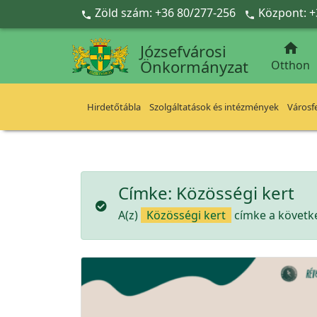
Ugrás a fő tartalomra
Zöld szám: +36 80/277-256
Központ: +



Józsefvárosi
Önkormányzat
Otthon
Hirdetőtábla
Szolgáltatások és intézmények
Városfe
Címke:
Közösségi kert
A(z)
Közösségi kert
címke a követke