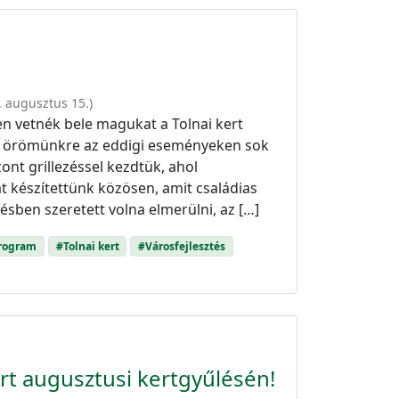
n
. augusztus 15.
)
sen vetnék bele magukat a Tolnai kert
gy örömünkre az eddigi eseményeken sok
ont grillezéssel kezdtük, ahol
t készítettünk közösen, amit családias
sben szeretett volna elmerülni, az […]
program
#Tolnai kert
#Városfejlesztés
rt augusztusi kertgyűlésén!