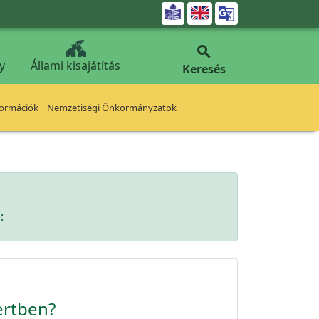


y
Állami kisajátítás
Keresés
formációk
Nemzetiségi Önkormányzatok
:
ertben?