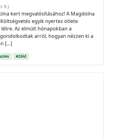
s 9.
)
dolna kert megvalósításához! A Magdolna
i Költségvetés egyik nyertes ötlete
 létre. Az elmúlt hónapokban a
gondolkodtak arról, hogyan nézzen ki a
n […]
sztés
#Zöld