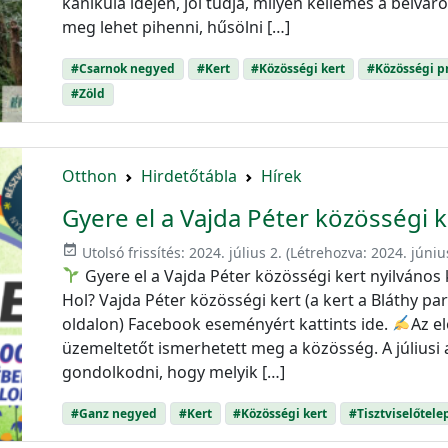
kánikula idején, jól tudja, milyen kellemes a belváro
meg lehet pihenni, hűsölni […]
#Csarnok negyed
#Kert
#Közösségi kert
#Közösségi 
#Zöld
Otthon
Hirdetőtábla
Hírek
Gyere el a Vajda Péter közösségi ke
event_available
Utolsó frissítés:
2024. július 2.
(Létrehozva:
2024. júniu
Gyere el a Vajda Péter közösségi kert nyilvános k
Hol? Vajda Péter közösségi kert (a kert a Bláthy park
oldalon) Facebook eseményért kattints ide.
Az e
üzemeltetőt ismerhetett meg a közösség. A júliusi
gondolkodni, hogy melyik […]
#Ganz negyed
#Kert
#Közösségi kert
#Tisztviselőtele