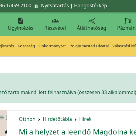
36 1/459-2100
Nyitvatartás
|
Hangostérkép




Ügyintézés
Részvétel
Átláthatóság
Pázmán
jlesztés
Közösség
Önkormányzat
Polgármesteri Hivatal
Választási in
ző tartalmaknál lett felhasználva (összesen 33 alkalommal)
Otthon
Hirdetőtábla
Hírek
Mi a helyzet a leendő Magdolna k