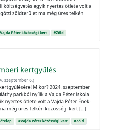
i költségvetés egyik nyertes ötlete volt a
ögötti zöldterület ma még üres telkén
Vajda Péter közösségi kert
#Zöld
emberi kertgyűlés
4. szeptember 6.
)
 kertgyűlésére! Mikor? 2024. szeptember
láthy parkból nyílik a Vajda Péter iskola
ik nyertes ötlete volt a Vajda Péter Ének-
 ma még üres telkén közösségi kert […]
lőtelep
#Vajda Péter közösségi kert
#Zöld