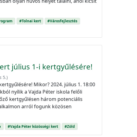
sban olyan hűvös helyet találni, ahol kicsit
program
#Tolnai kert
#Városfejlesztés
rt július 1-i kertgyűlésére!
s 5.
)
ertgyűlésére! Mikor? 2024. július 1. 18:00
ból nyílik a Vajda Péter iskola felőli
lőző kertgyűlésen három potenciális
 alkalmon arról fogunk közösen
p
#Vajda Péter közösségi kert
#Zöld