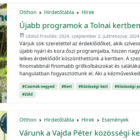
Otthon
Hirdetőtábla
Hírek
Újabb programok a Tolnai kertbe
event_available
Utolsó frissítés:
2024. szeptember 2.
(Létrehozva:
2024
Várjuk sok szeretettel az érdeklődőket, akik szíve
újabb nyári és kora őszi programjaiba, hiszen na
lelkes érdeklődőt köszönthettünk a kertben. A szez
finomabbnál finomabb grillkolbászokat és salátáka
hangulatban fogyasztottunk el. Aki a kézműveskedé
#Csarnok negyed
#Kert
#Közösségi kert
#Közösségi 
#Zöld
Otthon
Hirdetőtábla
Hírek
Események
Várunk a Vajda Péter közösségi ke