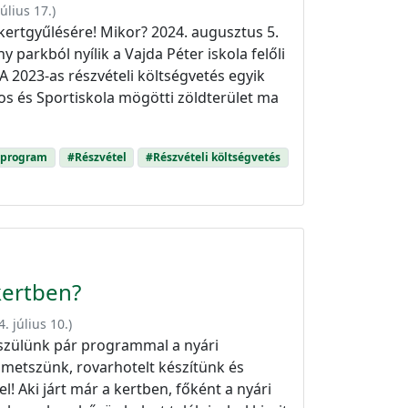
július 17.
)
kertgyűlésére! Mikor? 2024. augusztus 5.
y parkból nyílik a Vajda Péter iskola felőli
A 2023-as részvételi költségvetés egyik
nos és Sportiskola mögötti zöldterület ma
 program
#Részvétel
#Részvételi költségvetés
 kertben?
. július 10.
)
készülünk pár programmal a nyári
 metszünk, rovarhotelt készítünk és
l! Aki járt már a kertben, főként a nyári