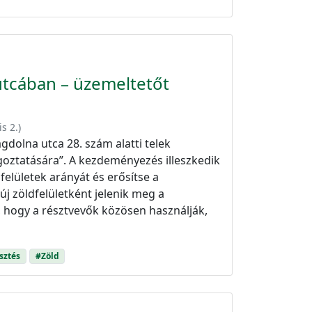
utcában – üzemeltetőt
is 2.
)
dolna utca 28. szám alatti telek
goztatására”. A kezdeményezés illeszkedik
felületek arányát és erősítse a
j zöldfelületként jelenik meg a
 hogy a résztvevők közösen használják,
sztés
#Zöld