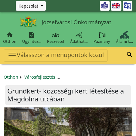
Ugrás a fő tartalomra

Kapcsolat
Józsefvárosi Önkormányzat




Otthon
Ügyintéz…
Részvétel
Átláthat…
Pázmány
Állami k…
Válasszon a menüpontok közül

Otthon
Városfejlesztés
Grundkert- közösségi kert létesíté
Grundkert- közösségi kert létesítése a
Magdolna utcában