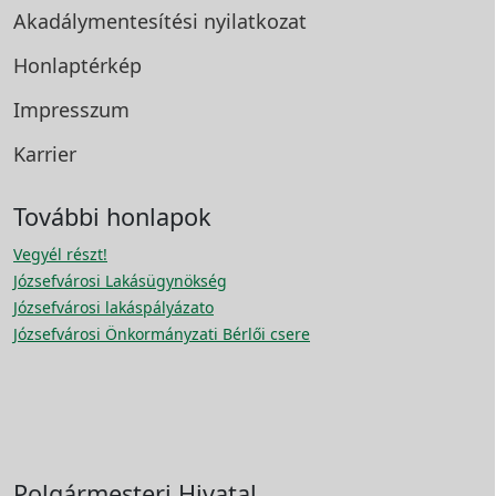
Akadálymentesítési
nyilatkozat
Honlaptérkép
Impresszum
Karrier
További honlapok
Vegyél részt!
Józsefvárosi Lakásügynökség
Józsefvárosi lakáspályázato
Józsefvárosi Önkormányzati Bérlői csere
Polgármesteri Hivatal