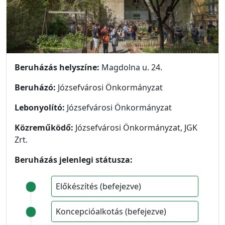
Beruházás helyszíne:
Magdolna u. 24.
Beruházó:
Józsefvárosi Önkormányzat
Lebonyolító:
Józsefvárosi Önkormányzat
Közreműködő:
Józsefvárosi Önkormányzat, JGK
Zrt.
Beruházás jelenlegi státusza:
Előkészítés (befejezve)
Koncepcióalkotás (befejezve)