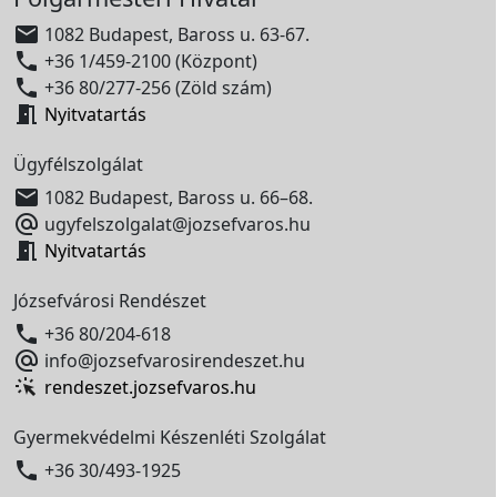

1082 Budapest, Baross u. 63-67.

+36 1/459-2100 (Központ)

+36 80/277-256 (Zöld szám)

Nyitvatartás
Ügyfélszolgálat

1082 Budapest, Baross u. 66–68.

ugyfelszolgalat@jozsefvaros.hu

Nyitvatartás
Józsefvárosi Rendészet

+36 80/204-618

info@jozsefvarosirendeszet.hu
rendeszet.jozsefvaros.hu
Gyermekvédelmi Készenléti Szolgálat

+36 30/493-1925