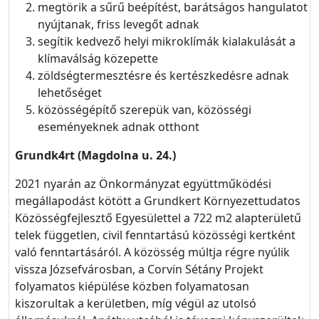
megtörik a sűrű beépítést, barátságos hangulatot
nyújtanak, friss levegőt adnak
segítik kedvező helyi mikroklímák kialakulását a
klímaválság közepette
zöldségtermesztésre és kertészkedésre adnak
lehetőséget
közösségépítő szerepük van, közösségi
eseményeknek adnak otthont
Grundk4rt (Magdolna u. 24.)
2021 nyarán az Önkormányzat együttműködési
megállapodást kötött a Grundkert Környezettudatos
Közösségfejlesztő Egyesülettel a 722 m2 alapterületű
telek független, civil fenntartású közösségi kertként
való fenntartásáról. A közösség múltja régre nyúlik
vissza Józsefvárosban, a Corvin Sétány Projekt
folyamatos kiépülése közben folyamatosan
kiszorultak a kerületben, míg végül az utolsó