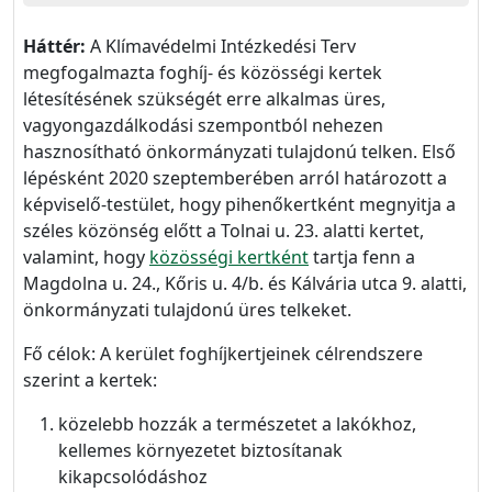
Háttér:
A Klímavédelmi Intézkedési Terv
megfogalmazta foghíj- és közösségi kertek
létesítésének szükségét erre alkalmas üres,
vagyongazdálkodási szempontból nehezen
hasznosítható önkormányzati tulajdonú telken. Első
lépésként 2020 szeptemberében arról határozott a
képviselő-testület, hogy pihenőkertként megnyitja a
széles közönség előtt a Tolnai u. 23. alatti kertet,
valamint, hogy
közösségi kertként
tartja fenn a
Magdolna u. 24., Kőris u. 4/b. és Kálvária utca 9. alatti,
önkormányzati tulajdonú üres telkeket.
Fő célok: A kerület foghíjkertjeinek célrendszere
szerint a kertek:
közelebb hozzák a természetet a lakókhoz,
kellemes környezetet biztosítanak
kikapcsolódáshoz