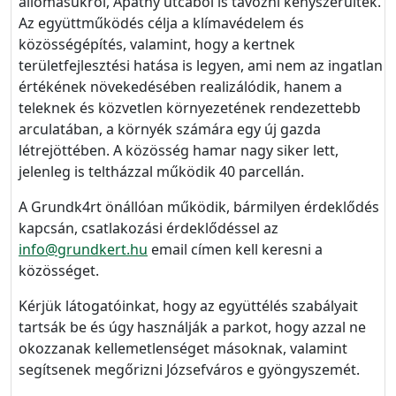
állomásukról, Apáthy utcából is távozni kényszerültek.
Az együttműködés célja a klímavédelem és
közösségépítés, valamint, hogy a kertnek
területfejlesztési hatása is legyen, ami nem az ingatlan
értékének növekedésében realizálódik, hanem a
teleknek és közvetlen környezetének rendezettebb
arculatában, a környék számára egy új gazda
létrejöttében. A közösség hamar nagy siker lett,
jelenleg is teltházzal működik 40 parcellán.
A Grundk4rt önállóan működik, bármilyen érdeklődés
kapcsán, csatlakozási érdeklődéssel az
info@grundkert.hu
email címen kell keresni a
közösséget.
Kérjük látogatóinkat, hogy az együttélés szabályait
tartsák be és úgy használják a parkot, hogy azzal ne
okozzanak kellemetlenséget másoknak, valamint
segítsenek megőrizni Józsefváros e gyöngyszemét.