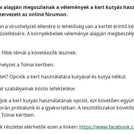
dőív alapján megoszlanak a vélemények a kert kutyás has
zervezett az online fórumon.
án a vírushelyzet ellenére is lehetőség van a kertet érint
zelítésére. A környékbeliek véleménye alapján megbeszéljü
k főbb témái a következők lesznek:
 helyzet a Tolnai kertben.
et? Opciók a kert használatára kutyával és kutya nélkül.
at szabályainak közös lefektetése
jük a kert kutyás használatának opciót, ezt követően együ
során próbálunk ki a gyakorlatban. A tesztidőszakot követő
Tolnai kertben.
k részletei elérhetők ezen a linken:
https://www.facebook.