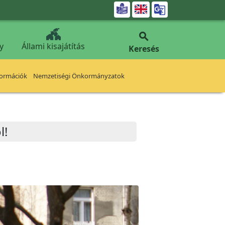


y
Állami kisajátítás
Keresés
formációk
Nemzetiségi Önkormányzatok
l!