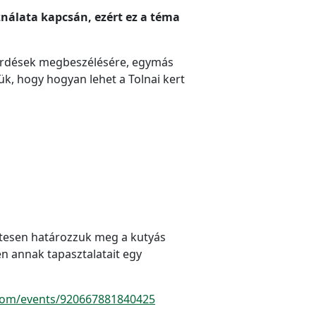
ználata kapcsán, ezért ez a téma
ő kérdések megbeszélésére, egymás
k, hogy hogyan lehet a Tolnai kert
ttesen határozzuk meg a kutyás
en annak tapasztalatait egy
com/events/920667881840425