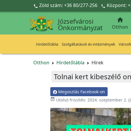
Ugrás a fő tartalomra
Zöld szám: +36 80/277-256
Központ: +



Józsefvárosi
Önkormányzat
Otthon
Hirdetőtábla
Szolgáltatások és intézmények
Városfe
Otthon
Hirdetőtábla
Hírek
Tolnai kert kibeszélő o
Megosztás Facebook-on

Utolsó frissítés:
2024. szeptember 2.
(