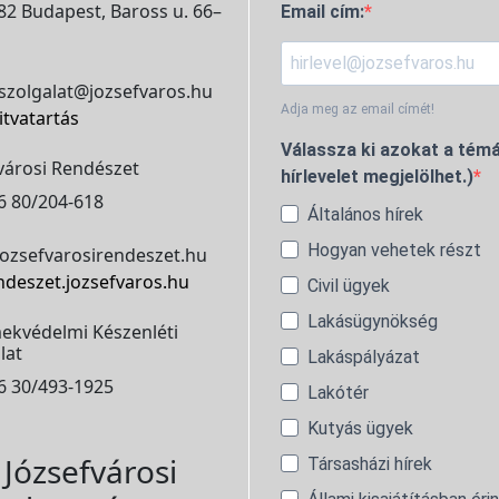
2 Budapest, Baross u. 66–
Email cím:
szolgalat@jozsefvaros.hu
Adja meg az email címét!
itvatartás
Válassza ki azokat a témá
városi Rendészet
hírlevelet megjelölhet.)
6 80/204-618
Általános hírek
Hogyan vehetek részt
ozsefvarosirendeszet.hu
ndeszet.jozsefvaros.hu
Civil ügyek
Lakásügynökség
ekvédelmi Készenléti
lat
Lakáspályázat
6 30/493-1925
Lakótér
Kutyás ügyek
Józsefvárosi
Társasházi hírek