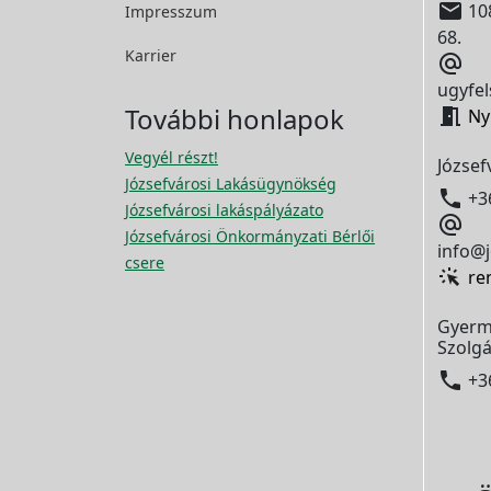

108
Impresszum
68.
Karrier

ugyfel
További honlapok

Ny
Vegyél részt!
József
Józsefvárosi Lakásügynökség

+3
Józsefvárosi lakáspályázato

Józsefvárosi Önkormányzati Bérlői
info@j
csere
re
Gyerm
Szolgá

+3