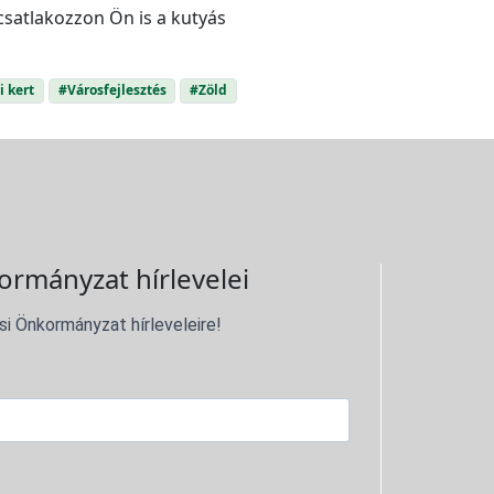
csatlakozzon Ön is a kutyás
i kert
#Városfejlesztés
#Zöld
ormányzat hírlevelei
si Önkormányzat hírleveleire!