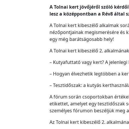
A Tolnai kert jövőjéről szóló kér
lesz a középpontban a Rév8 által s
A Tolnai kert kibeszélő alkalmak sor
nézőpontjainak megismerésére és kö
egy még barátságosabb hely!
A Tolnai kert kibeszélő 2. alkalmána
– Kutyafuttató vagy kert? A jelenlegi
– Hogyan élvezhetik legtöbben a kert
– Tesztidőszak: a kutyás kerthasznál
A fórum során csoportokban értékel
etikettet, amelyet egy tesztidőszak 
személyes fórumon beszéljük meg a 
Az Tolnai kert kibeszélő 2. alkalmána