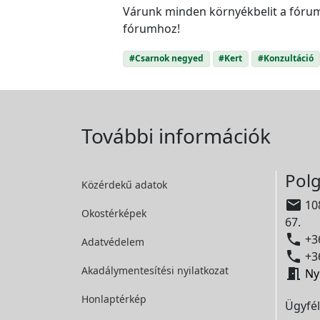
Várunk minden környékbelit a fórumr
fórumhoz!
#Csarnok negyed
#Kert
#Konzultáció
További információk
Polg
Közérdekű adatok

108
Okostérképek
67.

+36
Adatvédelem

+36
Akadálymentesítési
nyilatkozat

Ny
Honlaptérkép
Ügyfél