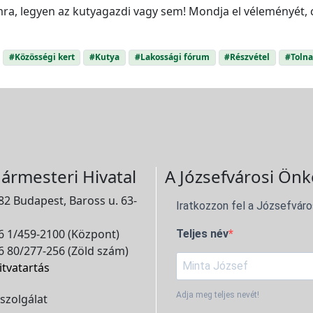
a, legyen az kutyagazdi vagy sem! Mondja el véleményét, 
#Közösségi kert
#Kutya
#Lakossági fórum
#Részvétel
#Tolna
ármesteri Hivatal
A Józsefvárosi Önk
2 Budapest, Baross u. 63-
Iratkozzon fel a Józsefváro
 1/459-2100 (Központ)
Teljes név
 80/277-256 (Zöld szám)
itvatartás
Adja meg teljes nevét!
szolgálat