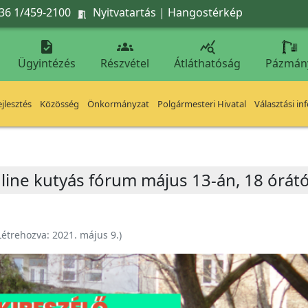
36 1/459-2100
Nyitvatartás
|
Hangostérkép




Ügyintézés
Részvétel
Átláthatóság
Pázmán
jlesztés
Közösség
Önkormányzat
Polgármesteri Hivatal
Választási in
nline kutyás fórum május 13-án, 18 órátó
Létrehozva:
2021. május 9.
)