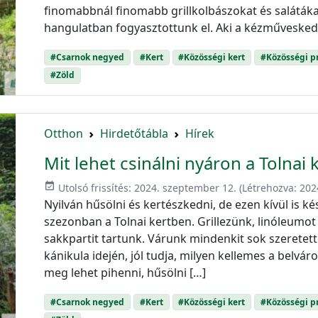
finomabbnál finomabb grillkolbászokat és salátáka
hangulatban fogyasztottunk el. Aki a kézműveskedé
#Csarnok negyed
#Kert
#Közösségi kert
#Közösségi 
#Zöld
Otthon
Hirdetőtábla
Hírek
Mit lehet csinálni nyáron a Tolnai
event_available
Utolsó frissítés:
2024. szeptember 12.
(Létrehozva:
2024
Nyilván hűsölni és kertészkedni, de ezen kívül is 
szezonban a Tolnai kertben. Grillezünk, linóleumot
sakkpartit tartunk. Várunk mindenkit sok szeretette
kánikula idején, jól tudja, milyen kellemes a belváro
meg lehet pihenni, hűsölni […]
#Csarnok negyed
#Kert
#Közösségi kert
#Közösségi 