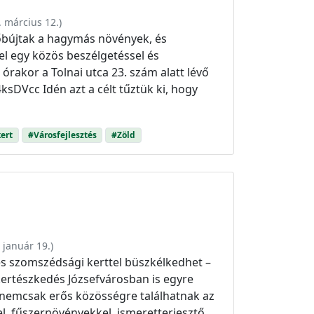
. március 12.
)
lőbújtak a hagymás növények, és
el egy közös beszélgetéssel és
órakor a Tolnai utca 23. szám alatt lévő
4ksDVcc Idén azt a célt tűztük ki, hogy
kert
#Városfejlesztés
#Zöld
 január 19.
)
 és szomszédsági kerttel büszkélkedhet –
 kertészkedés Józsefvárosban is egyre
 nemcsak erős közösségre találhatnak az
el, fűszernövényekkel, ismeretterjesztő