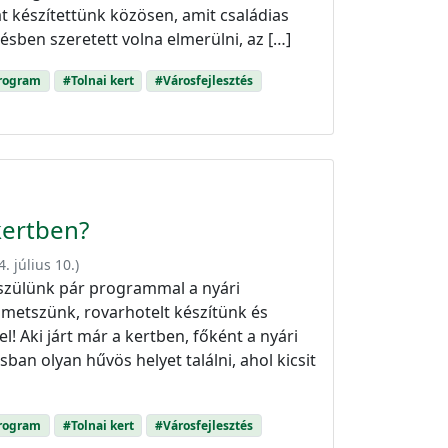
t készítettünk közösen, amit családias
sben szeretett volna elmerülni, az […]
program
#Tolnai kert
#Városfejlesztés
 kertben?
. július 10.
)
készülünk pár programmal a nyári
 metszünk, rovarhotelt készítünk és
l! Aki járt már a kertben, főként a nyári
sban olyan hűvös helyet találni, ahol kicsit
program
#Tolnai kert
#Városfejlesztés