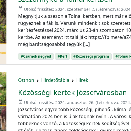
event_available
Utolsó frissítés:
2024. szeptember 2.
(Létrehozva:
2024
Megnyitjuk a szezon a Tolnai kertben, mert már e
rügyeznek a fák is. Várunk mindenkit sok szeretett
kerítésfestéssel 2024. március 23-án szombaton 10 
kertbe. Az eseményt itt találják: https://fb.me/e/aZ
még barátságosabbá tegyük […]
#Csarnok negyed
#Kert
#Közösségi program
#Tolnai 
Otthon
Hirdetőtábla
Hírek
Közösségi kertek Józsefvárosban
event_available
Utolsó frissítés:
2024. augusztus 26.
(Létrehozva:
2024.
Józsefváros egyre több közösségi, pihenő-, klíma-
várhatóan 2024-ben is újak fognak nyílni. A városi
többeknek vonzó, a közösségi kertek segítségével
itt élők, de friss, finom zöldségekkel, gyümölcsökk