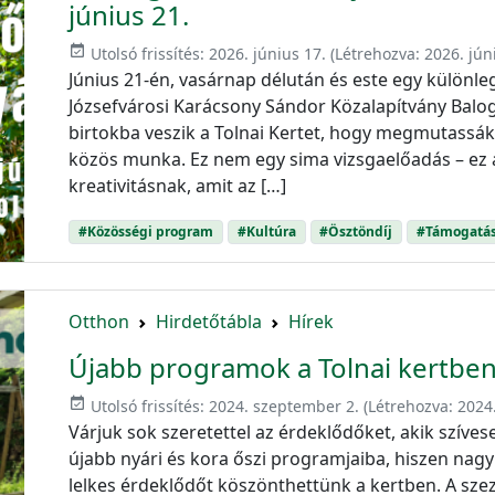
június 21.
event_available
Utolsó frissítés:
2026. június 17.
(Létrehozva:
2026. jún
Június 21-én, vasárnap délután és este egy különle
Józsefvárosi Karácsony Sándor Közalapítvány Bal
birtokba veszik a Tolnai Kertet, hogy megmutassák:
közös munka. Ez nem egy sima vizsgaelőadás – ez 
kreativitásnak, amit az […]
#Közösségi program
#Kultúra
#Ösztöndíj
#Támogatá
Otthon
Hirdetőtábla
Hírek
Újabb programok a Tolnai kertbe
event_available
Utolsó frissítés:
2024. szeptember 2.
(Létrehozva:
2024
Várjuk sok szeretettel az érdeklődőket, akik szíve
újabb nyári és kora őszi programjaiba, hiszen na
lelkes érdeklődőt köszönthettünk a kertben. A szez