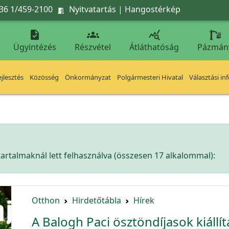
36 1/459-2100
Nyitvatartás
|
Hangostérkép




Ügyintézés
Részvétel
Átláthatóság
Pázmán
jlesztés
Közösség
Önkormányzat
Polgármesteri Hivatal
Választási in
artalmaknál lett felhasználva (összesen 17 alkalommal):
Otthon
Hirdetőtábla
Hírek
A Balogh Paci ösztöndíjasok kiállí