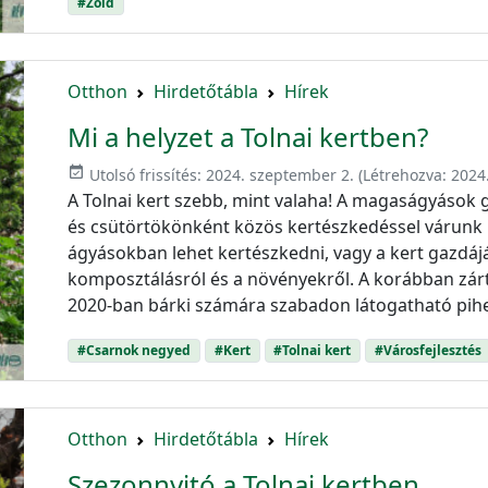
#Zöld
Otthon
Hirdetőtábla
Hírek
Mi a helyzet a Tolnai kertben?
event_available
Utolsó frissítés:
2024. szeptember 2.
(Létrehozva:
2024
A Tolnai kert szebb, mint valaha! A magaságyások 
és csütörtökönként közös kertészkedéssel várunk 
ágyásokban lehet kertészkedni, vagy a kert gazdájá
komposztálásról és a növényekről. A korábban zár
2020-ban bárki számára szabadon látogatható pihen
#Csarnok negyed
#Kert
#Tolnai kert
#Városfejlesztés
Otthon
Hirdetőtábla
Hírek
Szezonnyitó a Tolnai kertben