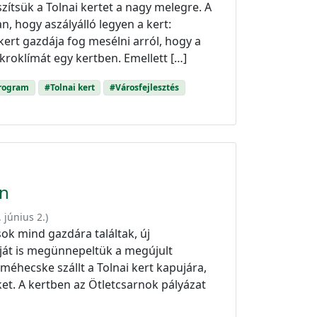
észítsük a Tolnai kertet a nagy melegre. A
, hogy aszályálló legyen a kert:
a kert gazdája fog mesélni arról, hogy a
roklímát egy kertben. Emellett […]
program
#Tolnai kert
#Városfejlesztés
en
 június 2.
)
ok mind gazdára találtak, új
ját is megünnepeltük a megújult
éhecske szállt a Tolnai kert kapujára,
et. A kertben az Ötletcsarnok pályázat