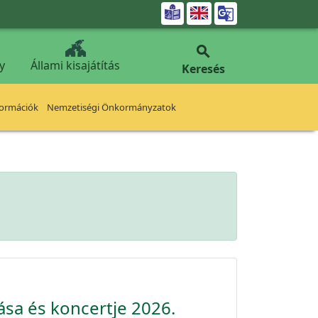


y
Állami kisajátítás
Keresés
formációk
Nemzetiségi Önkormányzatok
tása és koncertje 2026.