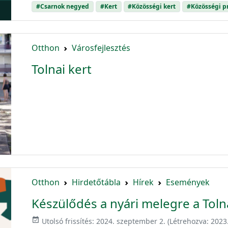
#Csarnok negyed
#Kert
#Közösségi kert
#Közösségi 
Otthon
Városfejlesztés
Tolnai kert
Otthon
Hirdetőtábla
Hírek
Események
Készülődés a nyári melegre a Toln
event_available
Utolsó frissítés:
2024. szeptember 2.
(Létrehozva:
2023