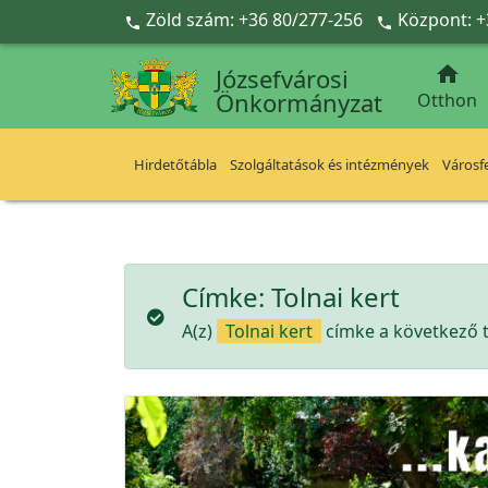
Ugrás a fő tartalomra
Zöld szám: +36 80/277-256
Központ: +



Józsefvárosi
Önkormányzat
Otthon
Hirdetőtábla
Szolgáltatások és intézmények
Városfe
Címke:
Tolnai kert
A(z)
Tolnai kert
címke a következő t