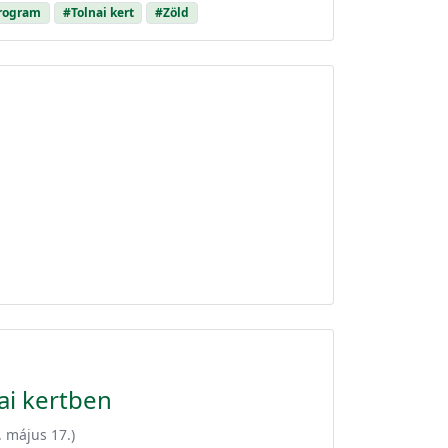
program
#Tolnai kert
#Zöld
ai kertben
. május 17.
)