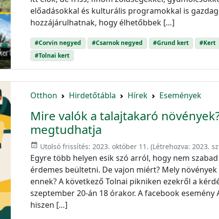
előadásokkal és kulturális programokkal is gazda
hozzájárulhatnak, hogy élhetőbbek […]
#Corvin negyed
#Csarnok negyed
#Grund kert
#Kert
#Tolnai kert
Otthon
Hirdetőtábla
Hírek
Események
Mire valók a talajtakaró növénye
megtudhatja
event_available
Utolsó frissítés:
2023. október 11.
(Létrehozva:
2023. s
Egyre több helyen esik szó arról, hogy nem szabad
érdemes beültetni. De vajon miért? Mely növények 
ennek? A következő Tolnai pikniken ezekről a kérdé
szeptember 20-án 18 órakor. A facebook esemény A
hiszen […]