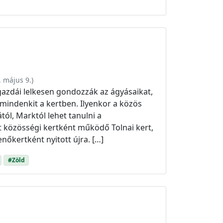
. május 9.
)
gazdái lelkesen gondozzák az ágyásaikat,
mindenkit a kertben. Ilyenkor a közös
tól, Marktól lehet tanulni a
t közösségi kertként működő Tolnai kert,
őkertként nyitott újra. […]
#Zöld