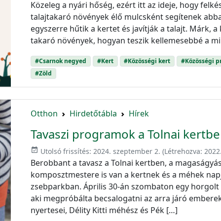
Közeleg a nyári hőség, ezért itt az ideje, hogy felk
talajtakaró növények élő mulcsként segítenek abban
egyszerre hűtik a kertet és javítják a talajt. Márk, 
takaró növények, hogyan teszik kellemesebbé a mik
#Csarnok negyed
#Kert
#Közösségi kert
#Közösségi 
#Zöld
Otthon
Hirdetőtábla
Hírek
Tavaszi programok a Tolnai kertb
event_available
Utolsó frissítés:
2024. szeptember 2.
(Létrehozva:
2022.
Berobbant a tavasz a Tolnai kertben, a magaságyás
komposztmestere is van a kertnek és a méhek nap
zsebparkban. Április 30-án szombaton egy horgolt m
aki megpróbálta becsalogatni az arra járó emberek
nyertesei, Délity Kitti méhész és Pék […]