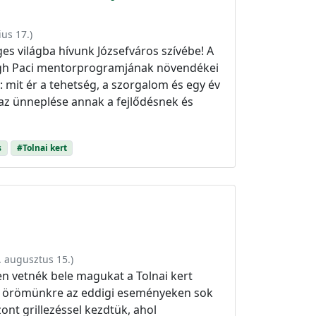
ius 17.
)
ges világba hívunk Józsefváros szívébe! A
ogh Paci mentorprogramjának növendékei
 mit ér a tehetség, a szorgalom és egy év
az ünneplése annak a fejlődésnek és
s
#Tolnai kert
n
. augusztus 15.
)
sen vetnék bele magukat a Tolnai kert
gy örömünkre az eddigi eseményeken sok
ont grillezéssel kezdtük, ahol