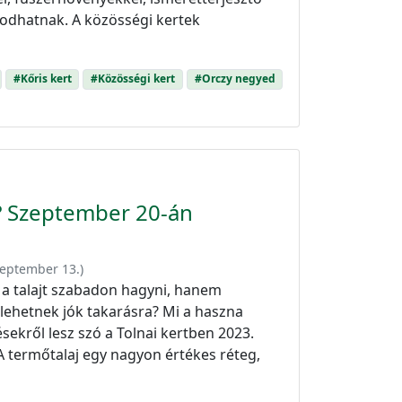
godhatnak. A közösségi kertek
#Kőris kert
#Közösségi kert
#Orczy negyed
k? Szeptember 20-án
zeptember 13.
)
 a talajt szabadon hagyni, hanem
lehetnek jók takarásra? Mi a haszna
sekről lesz szó a Tolnai kertben 2023.
 termőtalaj egy nagyon értékes réteg,