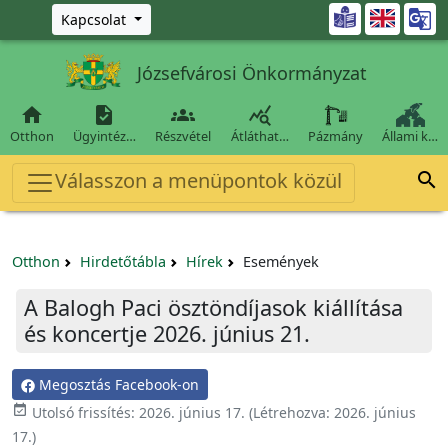
Ugrás a fő tartalomra

Kapcsolat
Józsefvárosi Önkormányzat




Otthon
Ügyintéz…
Részvétel
Átláthat…
Pázmány
Állami k…
Válasszon a menüpontok közül

Otthon
Hirdetőtábla
Hírek
Események
A Balogh Paci ösztöndíjasok kiállítása
és koncertje 2026. június 21.
Megosztás Facebook-on

Utolsó frissítés:
2026. június 17.
(Létrehozva:
2026. június
17.
)