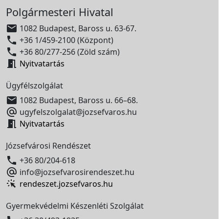
Polgármesteri Hivatal

1082 Budapest, Baross u. 63-67.

+36 1/459-2100 (Központ)

+36 80/277-256 (Zöld szám)

Nyitvatartás
Ügyfélszolgálat

1082 Budapest, Baross u. 66–68.

ugyfelszolgalat@jozsefvaros.hu

Nyitvatartás
Józsefvárosi Rendészet

+36 80/204-618

info@jozsefvarosirendeszet.hu
rendeszet.jozsefvaros.hu
Gyermekvédelmi Készenléti Szolgálat