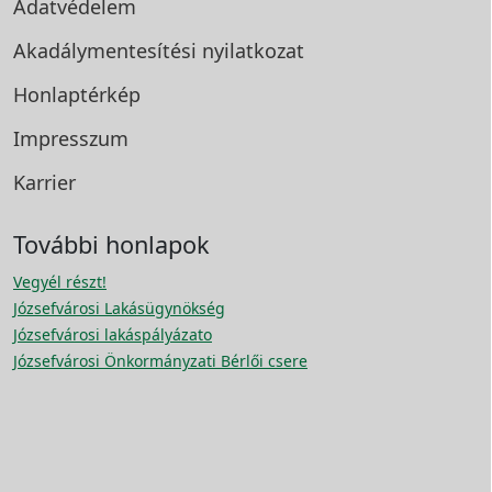
Adatvédelem
Akadálymentesítési
nyilatkozat
Honlaptérkép
Impresszum
Karrier
További honlapok
Vegyél részt!
Józsefvárosi Lakásügynökség
Józsefvárosi lakáspályázato
Józsefvárosi Önkormányzati Bérlői csere