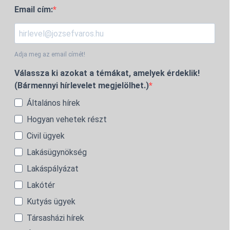
Email cím:
Adja meg az email címét!
Válassza ki azokat a témákat, amelyek érdeklik!
(Bármennyi hírlevelet megjelölhet.)
Általános hírek
Hogyan vehetek részt
Civil ügyek
Lakásügynökség
Lakáspályázat
Lakótér
Kutyás ügyek
Társasházi hírek