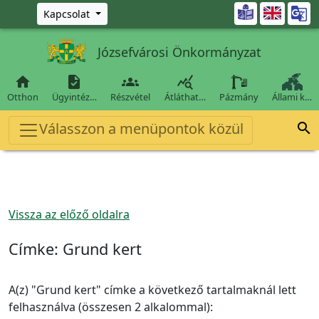
Ugrás a fő tartalomra

Kapcsolat
Józsefvárosi Önkormányzat




Otthon
Ügyintéz…
Részvétel
Átláthat…
Pázmány
Állami k…
Válasszon a menüpontok közül

Vissza az előző oldalra
Címke:
Grund kert
A(z) "Grund kert" címke a következő tartalmaknál lett
felhasználva (összesen 2 alkalommal):