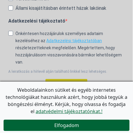
Állami kisajátításban érintett házak lakóinak
Adatkezelési tájékoztató
Önkéntesen hozzájárulok személyes adataim
kezeléséhez az
Adatkezelési tájékoztatóban
részletezetteknek megfelelően. Megértettem, hogy
hozzájárulásom visszavonására bármikor lehetőségem
van.
A leiratkozás a hírlevél alján található linkkel lesz lehetséges.
Feliratkozom!
Weboldalainkon sütiket és egyéb internetes
technológiákat használunk azért, hogy jobbá tegyük a
For the English Newsletter, click
HERE.
böngészési élményt. Kérjük, hogy olvassa és fogadja
el
adatvédelmi tájékoztatónkat.!


Elfogadom