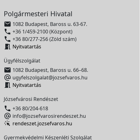
Polgármesteri Hivatal

1082 Budapest, Baross u. 63-67.

+36 1/459-2100 (Központ)

+36 80/277-256 (Zöld szám)

Nyitvatartás
Ügyfélszolgálat

1082 Budapest, Baross u. 66–68.

ugyfelszolgalat@jozsefvaros.hu

Nyitvatartás
Józsefvárosi Rendészet

+36 80/204-618

info@jozsefvarosirendeszet.hu
rendeszet.jozsefvaros.hu
Gyermekvédelmi Készenléti Szolgálat