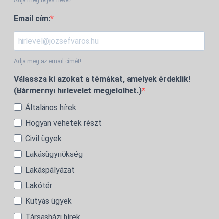
Adja meg teljes nevét!
Email cím:
Adja meg az email címét!
Válassza ki azokat a témákat, amelyek érdeklik!
(Bármennyi hírlevelet megjelölhet.)
Általános hírek
Hogyan vehetek részt
Civil ügyek
Lakásügynökség
Lakáspályázat
Lakótér
Kutyás ügyek
Társasházi hírek