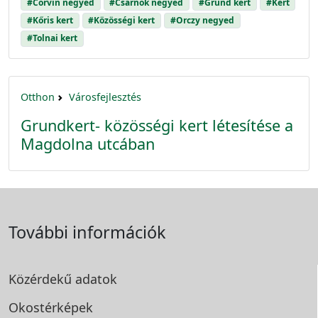
#Corvin negyed
#Csarnok negyed
#Grund kert
#Kert
#Kőris kert
#Közösségi kert
#Orczy negyed
#Tolnai kert
Otthon
Városfejlesztés
Grundkert- közösségi kert létesítése a
Magdolna utcában
További információk
Közérdekű adatok
Okostérképek