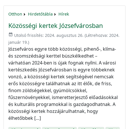
Otthon
Hirdetőtábla
Hírek
Közösségi kertek Józsefvárosban
event_available
Utolsó frissítés:
2024. augusztus 26.
(Létrehozva:
2024.
január 19.
)
Józsefváros egyre több közösségi, pihenő-, klíma-
és szomszédsági kerttel büszkélkedhet –
várhatóan 2024-ben is újak fognak nyílni. A városi
kertészkedés Józsefvárosban is egyre többeknek
vonzó, a közösségi kertek segítségével nemcsak
erős közösségre találhatnak az itt élők, de friss,
finom zöldségekkel, gyümölcsökkel,
fűszernövényekkel, ismeretterjesztő előadásokkal
és kulturális programokkal is gazdagodhatnak. A
közösségi kertek hozzájárulhatnak, hogy
élhetőbbek […]