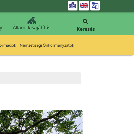


y
Állami kisajátítás
Keresés
formációk
Nemzetiségi Önkormányzatok