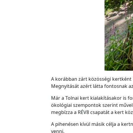
A korábban zárt közösségi kertként 
Megnyitását azért látta fontosnak a
Már a Tolnai kert kialakításakor is 
ökológiai szempontok szerint művel
megbízza a RÉV8 csapatát a kert kö
A pihenésen kívül másik célja a ker
venni.