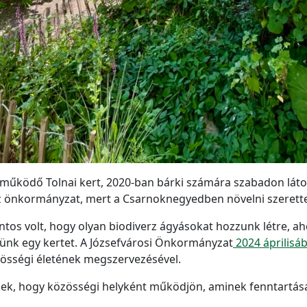
működő Tolnai kert, 2020-ban bárki számára szabadon látog
z önkormányzat, mert a Csarnoknegyedben növelni szerette 
fontos volt, hogy olyan biodiverz ágyásokat hozzunk létre, a
ünk egy kertet. A Józsefvárosi Önkormányzat
2024 áprilisá
zösségi életének megszervezésével.
tnek, hogy közösségi helyként működjön, aminek fenntartásá