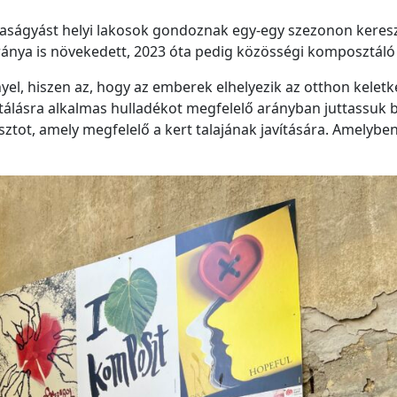
aságyást helyi lakosok gondoznak egy-egy szezonon keresztü
 aránya is növekedett, 2023 óta pedig közösségi komposztáló
el, hiszen az, hogy az emberek elhelyezik az otthon keletk
lásra alkalmas hulladékot megfelelő arányban juttassuk be
tot, amely megfelelő a kert talajának javítására. Amelyben