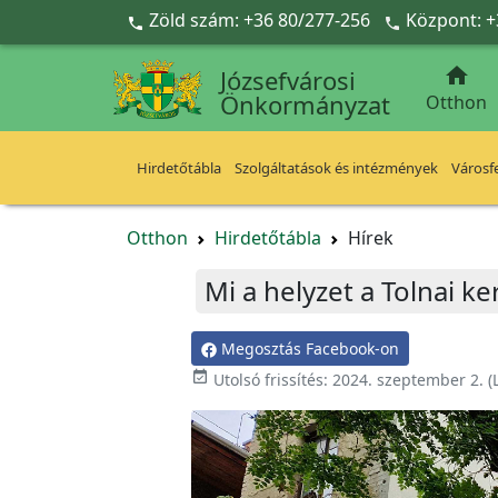
Ugrás a fő tartalomra
Zöld szám: +36 80/277-256
Központ: +



Józsefvárosi
Önkormányzat
Otthon
Hirdetőtábla
Szolgáltatások és intézmények
Városfe
Otthon
Hirdetőtábla
Hírek
Mi a helyzet a Tolnai k
Megosztás Facebook-on

Utolsó frissítés:
2024. szeptember 2.
(