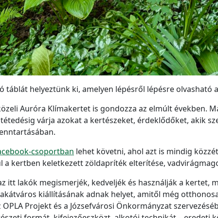
 táblát helyeztünk ki, amelyen lépésről lépésre olvasható 
 közeli Auróra Klímakertet is gondozza az elmúlt években. 
tétedésig várja azokat a kertészeket, érdeklődőket, akik 
fenntartásában.
 Facebook-csoportban
lehet követni, ahol azt is mindig köz
ául a kertben keletkezett zöldapríték elterítése, vadvirágma
az itt lakók megismerjék, kedveljék és használják a kertet,
lakátváros kiállításának adnak helyet, amitől még otthonos
z OPLA Projekt és a Józsefvárosi Önkormányzat szervezésébe
tészeti formát, kifejezőeszközt, alkotói technikát – eredeti