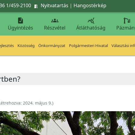
36 1/459-2100
Nyitvatartás
|
Hangostérkép




Ügyintézés
Részvétel
Átláthatóság
Pázmán
jlesztés
Közösség
Önkormányzat
Polgármesteri Hivatal
Választási in
ertben?
Létrehozva:
2024. május 9.
)