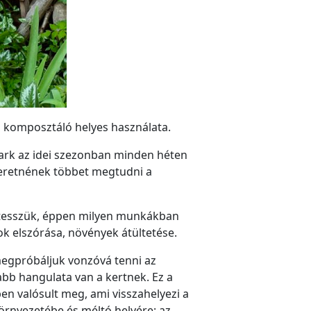
a komposztáló helyes használata.
Mark az idei szezonban minden héten
szeretnének többet megtudni a
zétesszük, éppen milyen munkákban
gok elszórása, növények átültetése.
 megpróbáljuk vonzóvá tenni az
abb hangulata van a kertnek. Ez a
n valósult meg, ami visszahelyezi a
 környezetébe és méltó helyére: az