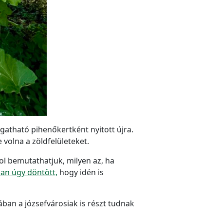
atható pihenőkertként nyitott újra.
volna a zöldfelületeket.
hol bemutathatjuk, milyen az, ha
ban úgy döntött,
hogy idén is
ban a józsefvárosiak is részt tudnak