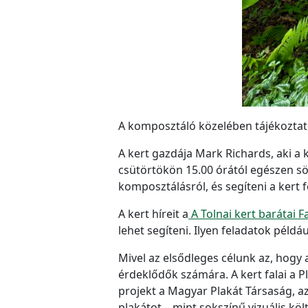
A komposztáló közelében tájékoztató
A kert gazdája Mark Richards, aki a
csütörtökön 15.00 órától egészen sö
komposztálásról, és segíteni a kert 
A kert híreit a
A Tolnai kert barátai
lehet segíteni. Ilyen feladatok péld
Mivel az elsődleges célunk az, hogy 
érdeklődők számára. A kert falai a P
projekt a Magyar Plakát Társaság, a
plakátot – mint sokszínű vizuális köl