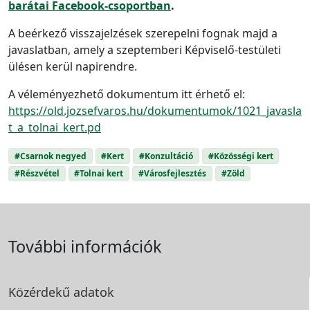
barátai Facebook-csoportban
.
A beérkező visszajelzések szerepelni fognak majd a
javaslatban, amely a szeptemberi Képviselő-testületi
ülésen kerül napirendre.
A véleményezhető dokumentum itt érhető el:
https://old.jozsefvaros.hu/dokumentumok/1021_javasla
t_a_tolnai_kert.pd
#Csarnok negyed
#Kert
#Konzultáció
#Közösségi kert
#Részvétel
#Tolnai kert
#Városfejlesztés
#Zöld
További információk
Közérdekű adatok