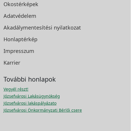
Okostérképek
Adatvédelem
Akadálymentesítési
nyilatkozat
Honlaptérkép
Impresszum
Karrier
További honlapok
Vegyél részt!
Józsefvárosi Lakásügynökség
Józsefvárosi lakáspályázato
Józsefvárosi Önkormányzati Bérlői csere