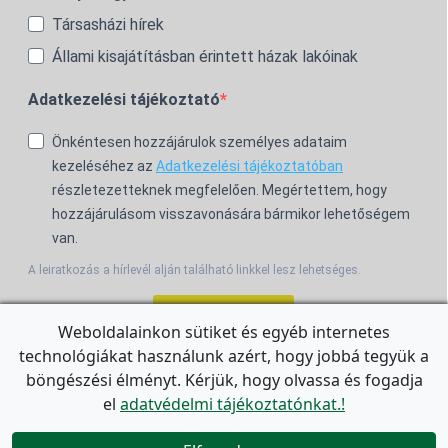
Társasházi hírek
Állami kisajátításban érintett házak lakóinak
Adatkezelési tájékoztató
Önkéntesen hozzájárulok személyes adataim
kezeléséhez az
Adatkezelési tájékoztatóban
részletezetteknek megfelelően. Megértettem, hogy
hozzájárulásom visszavonására bármikor lehetőségem
van.
A leiratkozás a hírlevél alján található linkkel lesz lehetséges.
Feliratkozom!
Weboldalainkon sütiket és egyéb internetes
technológiákat használunk azért, hogy jobbá tegyük a
For the English Newsletter, click
HERE.
böngészési élményt. Kérjük, hogy olvassa és fogadja
el
adatvédelmi tájékoztatónkat.!

