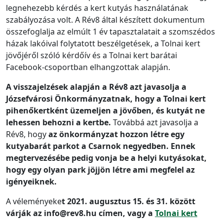
legnehezebb kérdés a kert kutyás használatának
szabályozása volt. A Rév8 által készített dokumentum
összefoglalja az elmúlt 1 év tapasztalatait a szomszédos
házak lakóival folytatott beszélgetések, a Tolnai kert
jövőjéről szóló kérdőív és a Tolnai kert barátai
Facebook-csoportban elhangzottak alapján.
A visszajelzések alapján a Rév8 azt javasolja a
Józsefvárosi Önkormányzatnak, hogy a Tolnai kert
pihenőkertként üzemeljen a jövőben, és kutyát ne
lehessen behozni a kertbe.
Továbbá azt javasolja a
Rév8, hogy
az önkormányzat hozzon létre egy
kutyabarát parkot a Csarnok negyedben. Ennek
megtervezésébe pedig vonja be a helyi kutyásokat,
hogy egy olyan park jöjjön létre ami megfelel az
igényeiknek.
A véleményeke
t 2021. augusztus 15. és 31. között
várják az info@rev8.hu címen, vagy a
Tolnai kert