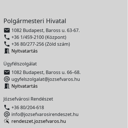
Polgármesteri Hivatal

1082 Budapest, Baross u. 63-67.

+36 1/459-2100 (Központ)

+36 80/277-256 (Zöld szám)

Nyitvatartás
Ügyfélszolgálat

1082 Budapest, Baross u. 66–68.

ugyfelszolgalat@jozsefvaros.hu

Nyitvatartás
Józsefvárosi Rendészet

+36 80/204-618

info@jozsefvarosirendeszet.hu
rendeszet.jozsefvaros.hu