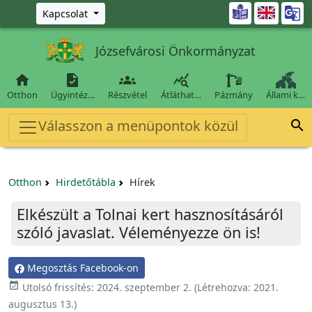
Ugrás a fő tartalomra

Kapcsolat
Józsefvárosi Önkormányzat




Otthon
Ügyintéz…
Részvétel
Átláthat…
Pázmány
Állami k…
Válasszon a menüpontok közül

Otthon
Hirdetőtábla
Hírek
Elkészült a Tolnai kert hasznosításáról
szóló javaslat. Véleményezze ön is!
Megosztás Facebook-on

Utolsó frissítés:
2024. szeptember 2.
(Létrehozva:
2021.
augusztus 13.
)