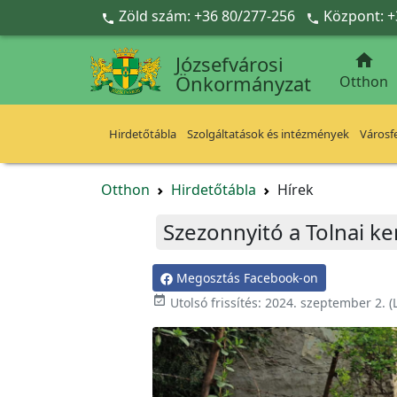
Ugrás a fő tartalomra
Zöld szám: +36 80/277-256
Központ: +



Józsefvárosi
Önkormányzat
Otthon
Hirdetőtábla
Szolgáltatások és intézmények
Városfe
Otthon
Hirdetőtábla
Hírek
Szezonnyitó a Tolnai k
Megosztás Facebook-on

Utolsó frissítés:
2024. szeptember 2.
(