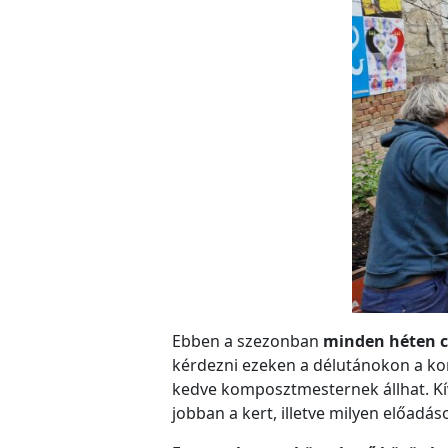
Ebben a szezonban
minden héten cs
kérdezni ezeken a délutánokon a kom
kedve komposztmesternek állhat. Kív
jobban a kert, illetve milyen előadá