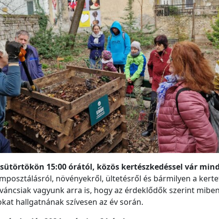
ütörtökön 15:00 órától, közös kertészkedéssel vár mind
posztálásról, növényekről, ültetésről és bármilyen a kertet
áncsiak vagyunk arra is, hogy az érdeklődők szerint miben
sokat hallgatnának szívesen az év során.