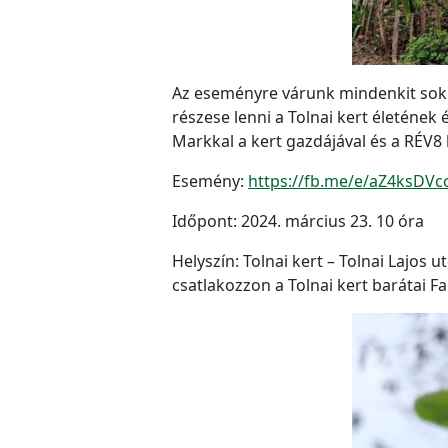
Az eseményre várunk mindenkit sok sz
részese lenni a Tolnai kert életéne
Markkal a kert gazdájával és a RÉV8 k
Esemény:
https://fb.me/e/aZ4ksDVc
Időpont: 2024. március 23. 10 óra
Helyszín: Tolnai kert – Tolnai Lajos
csatlakozzon a Tolnai kert barátai F