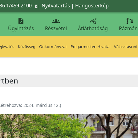
36 1/459-2100
Nyitvatartás
|
Hangostérkép




Ügyintézés
Részvétel
Átláthatóság
Pázmán
jlesztés
Közösség
Önkormányzat
Polgármesteri Hivatal
Választási in
ertben
Létrehozva:
2024. március 12.
)