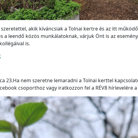
eretettel, akik kíváncsiak a Tolnai kertre és az itt működő
k és a leendő közös munkálatoknak, várjuk Önt is az esemé
ollégáival is.
c
 utca 23.Ha nem szeretne lemaradni a Tolnai kerttel kapcsola
acebook csoporthoz vagy iratkozzon fel a RÉV8 hírlevelére 