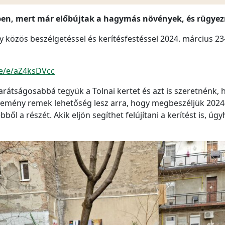
ben, mert már előbújtak a hagymás növények, és rügyezn
y közös beszélgetéssel és kerítésfestéssel 2024. március 2
me/e/aZ4ksDVcc
barátságosabbá tegyük a Tolnai kertet és azt is szeretnénk
semény remek lehetőség lesz arra, hogy megbeszéljük 2024-
bből a részét. Akik eljön segíthet felújítani a kerítést is, 