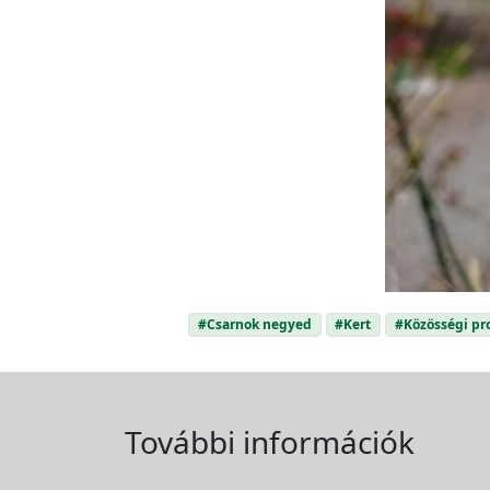
#Csarnok negyed
#Kert
#Közösségi p
További információk