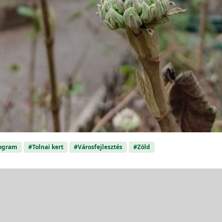
rogram
#Tolnai kert
#Városfejlesztés
#Zöld