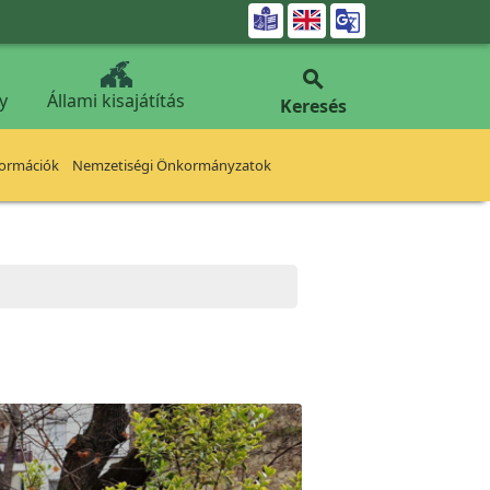


y
Állami kisajátítás
Keresés
formációk
Nemzetiségi Önkormányzatok