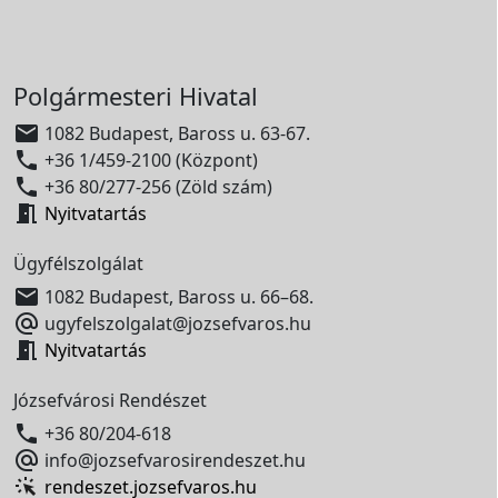
Polgármesteri Hivatal

1082 Budapest, Baross u. 63-67.

+36 1/459-2100 (Központ)

+36 80/277-256 (Zöld szám)

Nyitvatartás
Ügyfélszolgálat

1082 Budapest, Baross u. 66–68.

ugyfelszolgalat@jozsefvaros.hu

Nyitvatartás
Józsefvárosi Rendészet

+36 80/204-618

info@jozsefvarosirendeszet.hu
rendeszet.jozsefvaros.hu