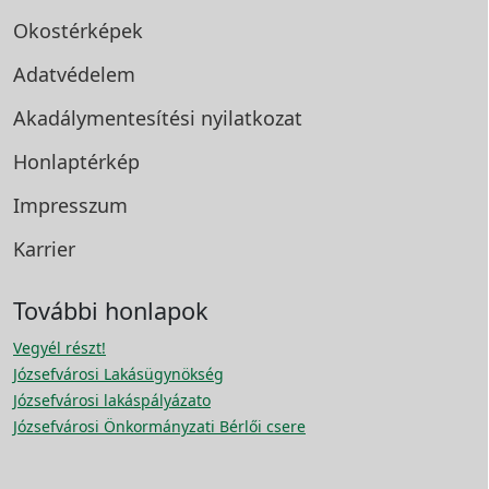
Okostérképek
Adatvédelem
Akadálymentesítési
nyilatkozat
Honlaptérkép
Impresszum
Karrier
További honlapok
Vegyél részt!
Józsefvárosi Lakásügynökség
Józsefvárosi lakáspályázato
Józsefvárosi Önkormányzati Bérlői csere