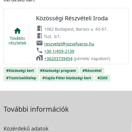
Közösségi Részvételi Iroda
meeting_room
1082 Budapest, Baross u. 63-67.
home
meeting_room
fszt. 3/1.
További
email
részletek
reszvetel@jozsefvaros.hu
phone
+36 1/459-2139
home_work
+36203739454
(pénteki napokon!)
#Közösségi kert
#Közösségi program
#Részvétel
#Tisztviselőtelep
#Vajda Péter közösségi kert
#Zöld
További információk
Közérdekű adatok