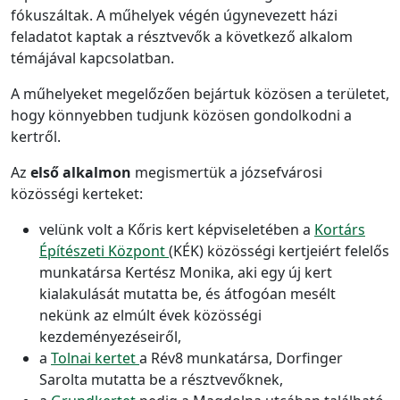
fókuszáltak. A műhelyek végén úgynevezett házi
feladatot kaptak a résztvevők a következő alkalom
témájával kapcsolatban.
A műhelyeket megelőzően bejártuk közösen a területet,
hogy könnyebben tudjunk közösen gondolkodni a
kertről.
Az
első alkalmon
megismertük a józsefvárosi
közösségi kerteket:
velünk volt a Kőris kert képviseletében a
Kortárs
Építészeti Központ
(KÉK) közösségi kertjeiért felelős
munkatársa Kertész Monika, aki egy új kert
kialakulását mutatta be, és átfogóan mesélt
nekünk az elmúlt évek közösségi
kezdeményezéseiről,
a
Tolnai kertet
a Rév8 munkatársa, Dorfinger
Sarolta mutatta be a résztvevőknek,