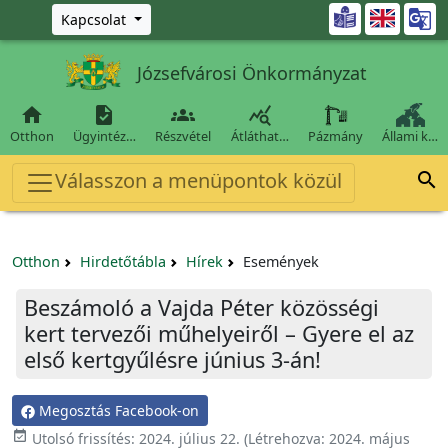
Ugrás a fő tartalomra

Kapcsolat
Józsefvárosi Önkormányzat




Otthon
Ügyintéz…
Részvétel
Átláthat…
Pázmány
Állami k…
Válasszon a menüpontok közül

Otthon
Hirdetőtábla
Hírek
Események
Beszámoló a Vajda Péter közösségi
kert tervezői műhelyeiről – Gyere el az
első kertgyűlésre június 3-án!
Megosztás Facebook-on

Utolsó frissítés:
2024. július 22.
(Létrehozva:
2024. május