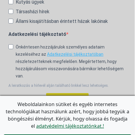
Kutyás ügyek
Társasházi hírek
Állami kisajátításban érintett házak lakóinak
Adatkezelési tájékoztató
Önkéntesen hozzájárulok személyes adataim
kezeléséhez az
Adatkezelési tájékoztatóban
részletezetteknek megfelelően. Megértettem, hogy
hozzájárulásom visszavonására bármikor lehetőségem
van.
A leiratkozás a hírlevél alján található linkkel lesz lehetséges.
Feliratkozom!
Weboldalainkon sütiket és egyéb internetes
technológiákat használunk azért, hogy jobbá tegyük a
For the English Newsletter, click
HERE.
böngészési élményt. Kérjük, hogy olvassa és fogadja
el
adatvédelmi tájékoztatónkat.!
