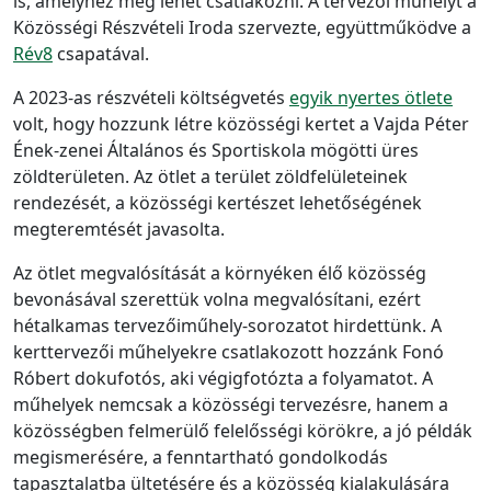
is, amelyhez még lehet csatlakozni. A tervezői műhelyt a
Közösségi Részvételi Iroda szervezte, együttműködve a
Rév8
csapatával.
A 2023-as részvételi költségvetés
egyik nyertes ötlete
volt, hogy hozzunk létre közösségi kertet a Vajda Péter
Ének-zenei Általános és Sportiskola mögötti üres
zöldterületen. Az ötlet a terület zöldfelületeinek
rendezését, a közösségi kertészet lehetőségének
megteremtését javasolta.
Az ötlet megvalósítását a környéken élő közösség
bevonásával szerettük volna megvalósítani, ezért
hétalkamas tervezőiműhely-sorozatot
hirdettünk. A
kerttervezői műhelyekre csatlakozott hozzánk Fonó
Róbert dokufotós, aki végigfotózta a folyamatot. A
műhelyek nemcsak a közösségi tervezésre, hanem a
közösségben felmerülő felelősségi körökre, a jó példák
megismerésére, a fenntartható gondolkodás
tapasztalatba ültetésére és a közösség kialakulására