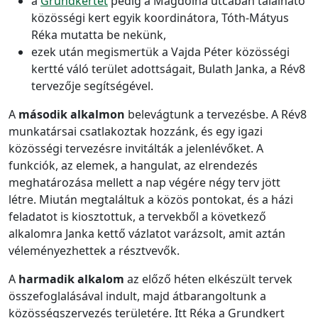
a
Grundkertet
pedig a Magdolna utcában található
közösségi kert egyik koordinátora, Tóth-Mátyus
Réka mutatta be nekünk,
ezek után megismertük a Vajda Péter közösségi
kertté váló terület adottságait, Bulath Janka, a Rév8
tervezője segítségével.
A
második alkalmon
belevágtunk a tervezésbe. A Rév8
munkatársai csatlakoztak hozzánk, és egy igazi
közösségi tervezésre invitálták a jelenlévőket. A
funkciók, az elemek, a hangulat, az elrendezés
meghatározása mellett a nap végére négy terv jött
létre. Miután megtaláltuk a közös pontokat, és a házi
feladatot is kiosztottuk, a tervekből a következő
alkalomra Janka kettő vázlatot varázsolt, amit aztán
véleményezhettek a résztvevők.
A
harmadik alkalom
az előző héten elkészült tervek
összefoglalásával indult, majd átbarangoltunk a
közösségszervezés területére. Itt Réka a Grundkert