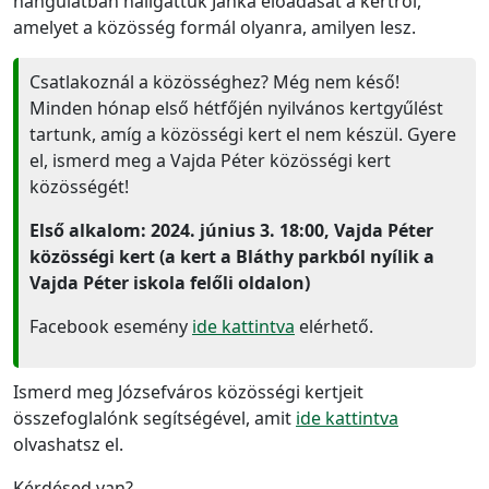
hangulatban hallgattuk Janka előadását a kertről,
amelyet a közösség formál olyanra, amilyen lesz.
Csatlakoznál a közösséghez? Még nem késő!
Minden hónap első hétfőjén nyilvános kertgyűlést
tartunk, amíg a közösségi kert el nem készül. Gyere
el, ismerd meg a Vajda Péter közösségi kert
közösségét!
Első alkalom: 2024. június 3. 18:00, Vajda Péter
közösségi kert (a kert a Bláthy parkból nyílik a
Vajda Péter iskola felőli oldalon)
Facebook esemény
ide kattintva
elérhető.
Ismerd meg Józsefváros közösségi kertjeit
összefoglalónk segítségével, amit
ide kattintva
olvashatsz el.
Kérdésed van?