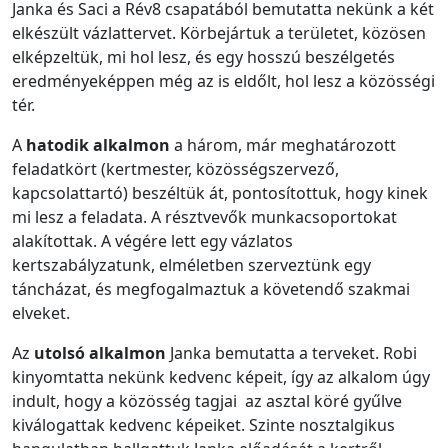
Janka és Saci a Rév8 csapatából bemutatta nekünk a két
elkészült vázlattervet. Körbejártuk a területet, közösen
elképzeltük, mi hol lesz, és egy hosszú beszélgetés
eredményeképpen még az is eldőlt, hol lesz a közösségi
tér.
A
hatodik alkalmon
a három, már meghatározott
feladatkört (kertmester, közösségszervező,
kapcsolattartó) beszéltük át, pontosítottuk, hogy kinek
mi lesz a feladata. A résztvevők munkacsoportokat
alakítottak. A végére lett egy vázlatos
kertszabályzatunk, elméletben szerveztünk egy
táncházat, és megfogalmaztuk a követendő szakmai
elveket.
Az
utolsó alkalmon
Janka bemutatta a terveket. Robi
kinyomtatta nekünk kedvenc képeit, így az alkalom úgy
indult, hogy a közösség tagjai az asztal köré gyűlve
kiválogattak kedvenc képeiket. Szinte nosztalgikus