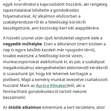
egyik koordinátora kapcsolódott hozzánk, aki rengeteg
tapasztalatával bővítette a gondolkodási
folyamatunkat. Az alkalmon elsősorban a
szabályrendszerről és a felelősségi körökről
beszélgettünk, ami közösségi kert két alappillérére.
A húsvéti szünet után újult lendülettel vágtunk bele a
negyedik műhelybe
. Ezen a délutánon (mert közben a
nap is egyre később kezdett már nyugodni térni),
tovább eveztünk a felelősségi körök vizein,
munkacsoportokat alakítottunk ki, és pár, a szabályzat
megalkotásához elengedhetetlen eldöntendő kérdésről
is szavaztunk (pl. hogy kik lehetnek kerttagok a
jövőben). Majd a kemény munkát levezetve csatlakozott
hozzánk Mark az
Auróra Klímakert
ből, aki a
fenntartható gondolkodásról tartott nekünk
beszámolót.
Az
ötödik alkalmon
kimentünk a kert területére, ahol