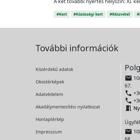
A két további nyertes helyszín: XI. ke
#Kert
#Közösségi kert
#Részvétel
#
További információk
Polg
Közérdekű adatok

108
Okostérképek
67.

+36
Adatvédelem

+36
Akadálymentesítési
nyilatkozat

Ny
Honlaptérkép
Ügyfél

108
Impresszum
68.