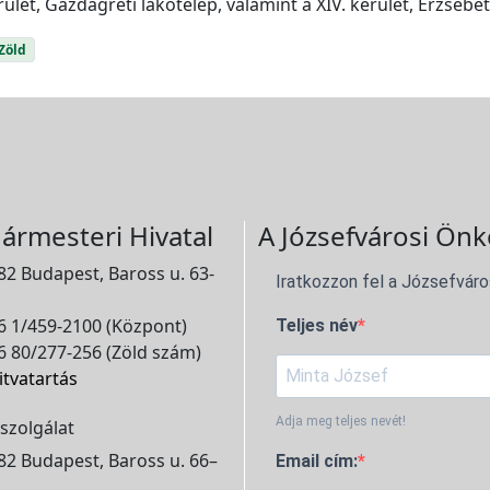
rület, Gazdagréti lakótelep, valamint a XIV. kerület, Erzsébet 
Zöld
ármesteri Hivatal
A Józsefvárosi Önk
2 Budapest, Baross u. 63-
Iratkozzon fel a Józsefváro
 1/459-2100 (Központ)
Teljes név
 80/277-256 (Zöld szám)
itvatartás
Adja meg teljes nevét!
szolgálat
2 Budapest, Baross u. 66–
Email cím: