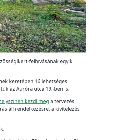
özösségikert-felhívásának egyik
nnek keretében 16 lehetséges
tük az Auróra utca 19.-ben is.
helyszínen kezdi meg
a tervezési
s áll rendelkezésre, a kivitelezés
k.