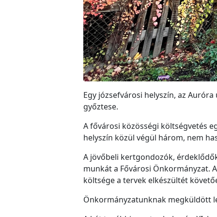
Egy józsefvárosi helyszín, az Auróra
győztese.
A fővárosi közösségi költségvetés eg
helyszín közül végül három, nem haszn
A jövőbeli kertgondozók, érdeklődő
munkát a Fővárosi Önkormányzat. A te
költsége a tervek elkészültét követő
Önkormányzatunknak megküldött leve