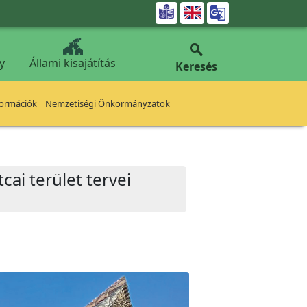


y
Állami kisajátítás
Keresés
formációk
Nemzetiségi Önkormányzatok
cai terület tervei