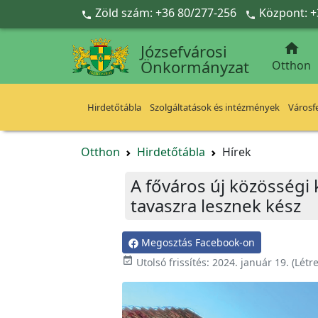
Ugrás a fő tartalomra
Zöld szám: +36 80/277-256
Központ: +



Józsefvárosi
Önkormányzat
Otthon
Hirdetőtábla
Szolgáltatások és intézmények
Városfe
Otthon
Hirdetőtábla
Hírek
A főváros új közösségi k
tavaszra lesznek kész
Megosztás Facebook-on

Utolsó frissítés:
2024. január 19.
(Létr