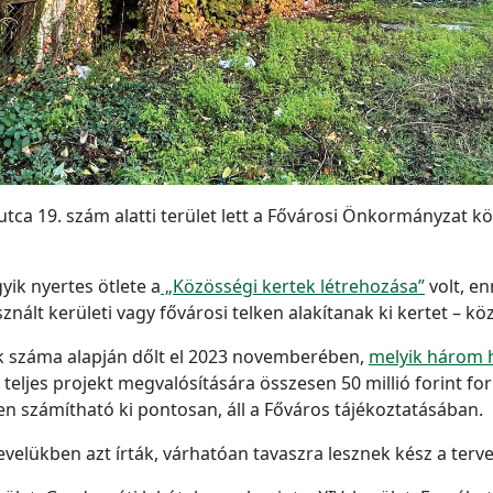
 utca 19. szám alatti terület lett a Fővárosi Önkormányzat k
yik nyertes ötlete a
„Közösségi kertek létrehozása”
volt, e
ált kerületi vagy fővárosi telken alakítanak ki kertet – köz
k száma alapján dőlt el 2023 novemberében,
melyik három 
ljes projekt megvalósítására összesen 50 millió forint forrá
en számítható ki pontosan, áll a Főváros tájékoztatásában.
lükben azt írták, várhatóan tavaszra lesznek kész a terve