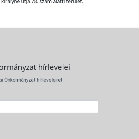
királyné útja 78. szám alatti terület.
ormányzat hírlevelei
si Önkormányzat hírleveleire!