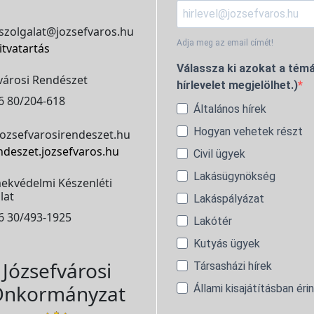
szolgalat@jozsefvaros.hu
Adja meg az email címét!
itvatartás
Válassza ki azokat a témá
városi Rendészet
hírlevelet megjelölhet.)
6 80/204-618
Általános hírek
Hogyan vehetek részt
ozsefvarosirendeszet.hu
ndeszet.jozsefvaros.hu
Civil ügyek
Lakásügynökség
ekvédelmi Készenléti
lat
Lakáspályázat
6 30/493-1925
Lakótér
Kutyás ügyek
Józsefvárosi
Társasházi hírek
nkormányzat
Állami kisajátításban éri