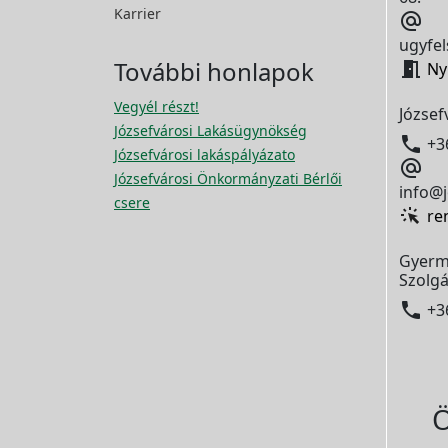
Karrier

ugyfel
További honlapok

Ny
Vegyél részt!
József
Józsefvárosi Lakásügynökség

+3
Józsefvárosi lakáspályázato

Józsefvárosi Önkormányzati Bérlői
info@j
csere
re
Gyerm
Szolgá

+3
Ö