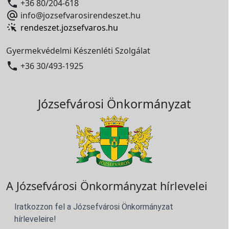

+36 80/204-618

info@jozsefvarosirendeszet.hu
rendeszet.jozsefvaros.hu
Gyermekvédelmi Készenléti Szolgálat

+36 30/493-1925
Józsefvárosi Önkormányzat
A Józsefvárosi Önkormányzat hírlevelei
Iratkozzon fel a Józsefvárosi Önkormányzat
hírleveleire!