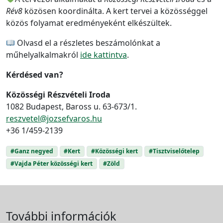
Rév8
közösen koordinálta. A kert tervei a közösséggel
közös folyamat eredményeként elkészültek.
Olvasd el a részletes beszámolónkat a
műhelyalkalmakról
ide kattintva
.
Kérdésed van?
Közösségi Részvételi Iroda
1082 Budapest, Baross u. 63-673/1.
reszvetel@jozsefvaros.hu
+36 1/459-2139
#Ganz negyed
#Kert
#Közösségi kert
#Tisztviselőtelep
#Vajda Péter közösségi kert
#Zöld
További információk