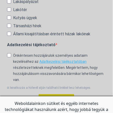
Lakáspályázat
Lakótér
Kutyás ügyek
Társasházi hírek
Állami kisajátításban érintett házak lakóinak
Adatkezelési tájékoztató
Önkéntesen hozzájárulok személyes adataim
kezeléséhez az
Adatkezelési tájékoztatóban
részletezetteknek megfelelően. Megértettem, hogy
hozzájárulásom visszavonására bármikor lehetőségem
van.
A leiratkozás a hírlevél alján található linkkel lesz lehetséges.
Feliratkozom!
Weboldalainkon sütiket és egyéb internetes
technológiákat használunk azért, hogy jobbá tegyük a
For the English Newsletter, click
HERE.