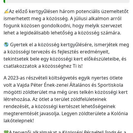
Az előző kertgyűlésen három potenciális üzemeltetőt
ismerhetett meg a közösség. A júliusi alkalmon arról
fogunk közösen gondolkodni, hogy melyik szervezet
lehet a legideálisabb lehetőség a közösség számára.
Gyertek el a közösség kertgyűlésére, ismerjétek meg
a közösségi tervezés és fejlesztés eredményeit,
tekintsetek bele egy közösségi kert előkészületeibe, és
csatlakozzatok a közösséghez Ti is!
A 2023-as részvételi költségvetés egyik nyertes ötlete
volt a Vajda Péter Ének-zenei Általános és Sportiskola
mögötti zöldterület ma még üres telkén közösségi kert
létrehozása. Az ötlet a terület zöldfelületeinek
rendezését, a közösségi kertészet lehetőségeinek
megteremtését javasolja. Legyen zöldterülete a Kolónia
lakótelepnek!
A tervezői alkalmakat a
Közösségi Részvételi Iroda
és a