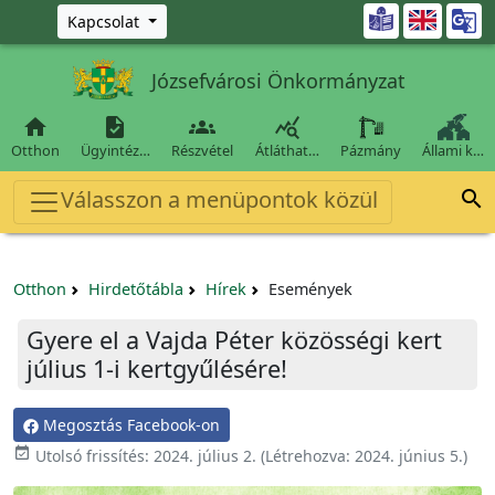
Ugrás a fő tartalomra

Kapcsolat
Józsefvárosi Önkormányzat




Otthon
Ügyintéz…
Részvétel
Átláthat…
Pázmány
Állami k…
Válasszon a menüpontok közül

Otthon
Hirdetőtábla
Hírek
Események
Gyere el a Vajda Péter közösségi kert
július 1-i kertgyűlésére!
Megosztás Facebook-on

Utolsó frissítés:
2024. július 2.
(Létrehozva:
2024. június 5.
)