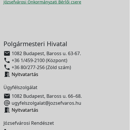
Józsefvárosi Önkormányzati Bérlői csere
Polgármesteri Hivatal

1082 Budapest, Baross u. 63-67.

+36 1/459-2100 (Központ)

+36 80/277-256 (Zöld szám)

Nyitvatartás
Ügyfélszolgálat

1082 Budapest, Baross u. 66–68.

ugyfelszolgalat@jozsefvaros.hu

Nyitvatartás
Józsefvárosi Rendészet