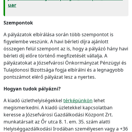
uar
Szempontok
A pályázatok elbírálása során több szempontot is
figyelembe veszünk. A havi bérleti díjra ajánlott
összegen felül szempont az is, hogy a pályázó hány havi
bérleti díj előre történő megfizetését vállalja. A
pályázatokat a Józsefvárosi Önkormányzat Pénzügyi és
Tulajdonosi Bizottsága fogja elbírálni és a legnagyobb
pontszámot elérő pályázat lesz a nyertes.
Hogyan tudok pályázni?
A kiadó üzlethelyiségekkel
térképünkön
lehet
megismerkedni. A kiadó üzletekkel kapcsolatban
keresse a Józsefvárosi Gazdálkodási Központ Zrt.
munkatársait az Őr utca 8. 1. em. 35. szám alatti
Helyiséggazdálkodási Irodában személyesen vagy a +36