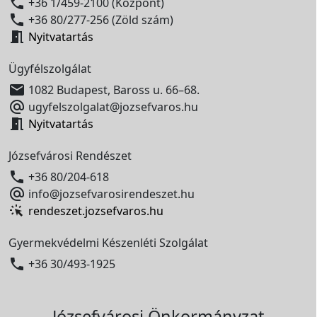

+36 1/459-2100 (Központ)

+36 80/277-256 (Zöld szám)

Nyitvatartás
Ügyfélszolgálat

1082 Budapest, Baross u. 66–68.

ugyfelszolgalat@jozsefvaros.hu

Nyitvatartás
Józsefvárosi Rendészet

+36 80/204-618

info@jozsefvarosirendeszet.hu
rendeszet.jozsefvaros.hu
Gyermekvédelmi Készenléti Szolgálat

+36 30/493-1925
Józsefvárosi Önkormányzat