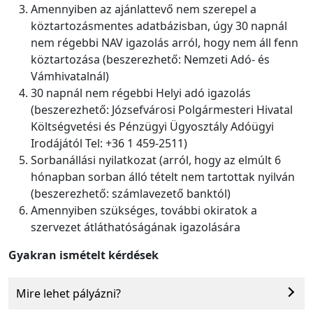
Amennyiben az ajánlattevő nem szerepel a
köztartozásmentes adatbázisban, úgy 30 napnál
nem régebbi NAV igazolás arról, hogy nem áll fenn
köztartozása (beszerezhető: Nemzeti Adó- és
Vámhivatalnál)
30 napnál nem régebbi Helyi adó igazolás
(beszerezhető: Józsefvárosi Polgármesteri Hivatal
Költségvetési és Pénzügyi Ügyosztály Adóügyi
Irodájától Tel: +36 1 459-2511)
Sorbanállási nyilatkozat (arról, hogy az elmúlt 6
hónapban sorban álló tételt nem tartottak nyilván
(beszerezhető: számlavezető banktól)
Amennyiben szükséges, további okiratok a
szervezet átláthatóságának igazolására
Gyakran ismételt kérdések
Mire lehet pályázni?