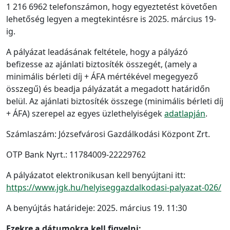
1 216 6962 telefonszámon, hogy egyeztetést követően
lehetőség legyen a megtekintésre is 2025. március 19-
ig.
A pályázat leadásának feltétele, hogy a pályázó
befizesse az ajánlati biztosíték összegét, (amely a
minimális bérleti díj + ÁFA mértékével megegyező
összegű) és beadja pályázatát a megadott határidőn
belül. Az ajánlati biztosíték összege (minimális bérleti díj
+ ÁFA) szerepel az egyes üzlethelyiségek
adatlapján
.
Számlaszám: Józsefvárosi Gazdálkodási Központ Zrt.
OTP Bank Nyrt.: 11784009-22229762
A pályázatot elektronikusan kell benyújtani itt:
https://www.jgk.hu/helyiseggazdalkodasi-palyazat-026/
A benyújtás határideje: 2025. március 19. 11:30
Ezekre a dátumokra kell figyelni: