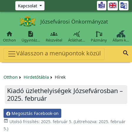
Ugrás a fő tartalomra

Kapcsolat
Józsefvárosi Önkormányzat




Otthon
Ügyintéz…
Részvétel
Átláthat…
Pázmány
Állami k…
Válasszon a menüpontok közül

Otthon
Hirdetőtábla
Hírek
Kiadó üzlethelyiségek Józsefvárosban –
2025. február
Megosztás Facebook-on

Utolsó frissítés:
2025. február 5.
(Létrehozva:
2025. február
5.
)