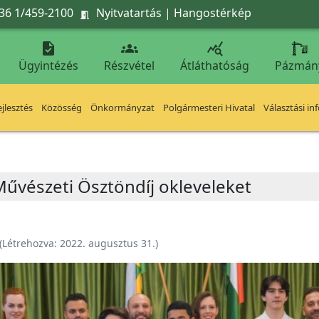
36 1/459-2100
Nyitvatartás
|
Hangostérkép




Ügyintézés
Részvétel
Átláthatóság
Pázmán
jlesztés
Közösség
Önkormányzat
Polgármesteri Hivatal
Választási in
Művészeti Ösztöndíj okleveleket
(Létrehozva:
2022. augusztus 31.
)