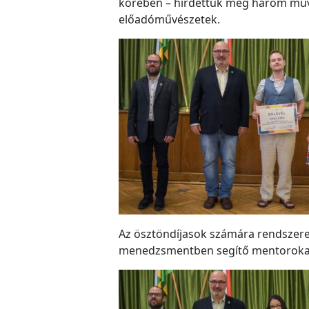
körében – hirdettük meg három művé
előadóművészetek.
Az ösztöndíjasok számára rendszeres 
menedzsmentben segítő mentorokat