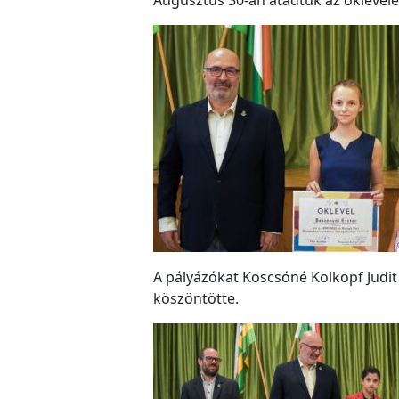
Augusztus 30-án átadtuk az oklevelek
A pályázókat Koscsóné Kolkopf Judi
köszöntötte.