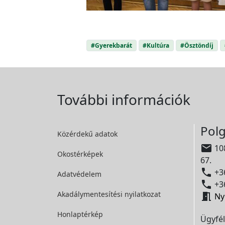
#Gyerekbarát
#Kultúra
#Ösztöndíj
További információk
Polg
Közérdekű adatok

108
Okostérképek
67.

+36
Adatvédelem

+36
Akadálymentesítési
nyilatkozat

Ny
Honlaptérkép
Ügyfél