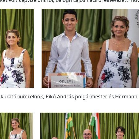
et volt képviselőnkről, Balogh Lajos Paciról elnevezett mű
t kuratóriumi elnök, Pikó András polgármester és Hermann 