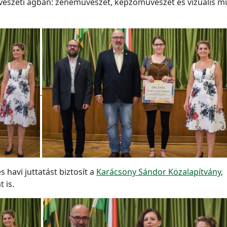
szeti ágban: zeneművészet, képzőművészet és vizuális műv
havi juttatást biztosít a
Karácsony Sándor Közalapítvány
,
 is.