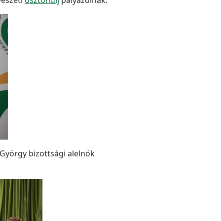
vészeti
ösztöndíj
pályázóinak.
György bizottsági alelnök