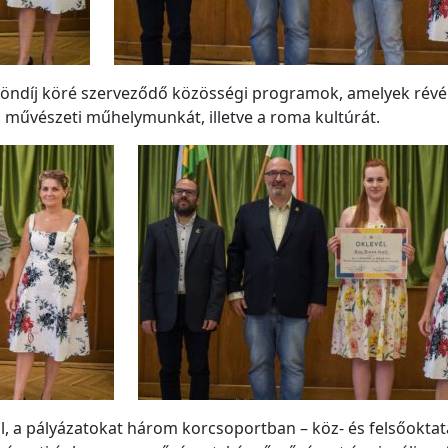
ztöndíj köré szerveződő közösségi programok, amelyek révé
 művészeti műhelymunkát, illetve a roma kultúrát.
l, a pályázatokat három korcsoportban – köz- és felsőoktat