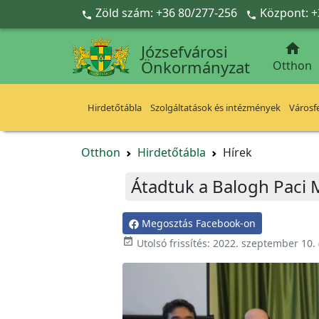
Ugrás a fő tartalomra
Zöld szám: +36 80/277-256
Központ: +



Józsefvárosi
Önkormányzat
Otthon
Hirdetőtábla
Szolgáltatások és intézmények
Városfe
Otthon
Hirdetőtábla
Hírek
Átadtuk a Balogh Paci 
Megosztás Facebook-on

Utolsó frissítés:
2022. szeptember 10.