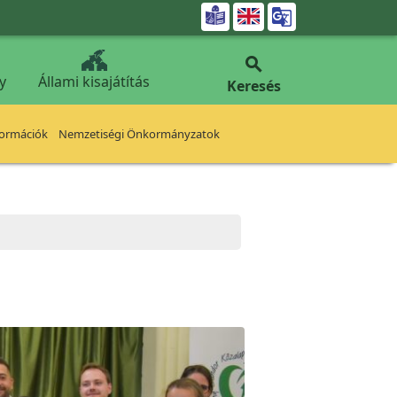


y
Állami kisajátítás
Keresés
formációk
Nemzetiségi Önkormányzatok