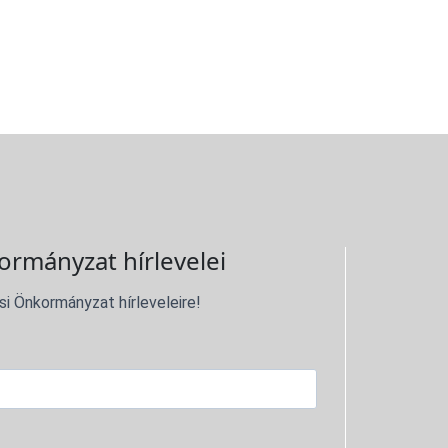
ormányzat hírlevelei
si Önkormányzat hírleveleire!