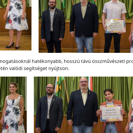
ámogatásoknál hatékonyabb, hosszú távú összművészeti prog
én valódi segítséget nyújtson.