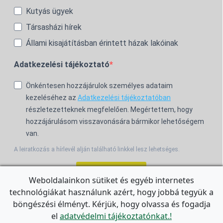
Kutyás ügyek
Társasházi hírek
Állami kisajátításban érintett házak lakóinak
Adatkezelési tájékoztató
Önkéntesen hozzájárulok személyes adataim
kezeléséhez az
Adatkezelési tájékoztatóban
részletezetteknek megfelelően. Megértettem, hogy
hozzájárulásom visszavonására bármikor lehetőségem
van.
A leiratkozás a hírlevél alján található linkkel lesz lehetséges.
Feliratkozom!
Weboldalainkon sütiket és egyéb internetes
technológiákat használunk azért, hogy jobbá tegyük a
For the English Newsletter, click
HERE.
böngészési élményt. Kérjük, hogy olvassa és fogadja
el
adatvédelmi tájékoztatónkat.!
