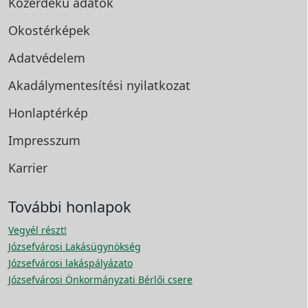
Közérdekű adatok
Okostérképek
Adatvédelem
Akadálymentesítési
nyilatkozat
Honlaptérkép
Impresszum
Karrier
További honlapok
Vegyél részt!
Józsefvárosi Lakásügynökség
Józsefvárosi lakáspályázato
Józsefvárosi Önkormányzati Bérlői csere