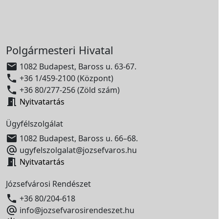
Polgármesteri Hivatal

1082 Budapest, Baross u. 63-67.

+36 1/459-2100 (Központ)

+36 80/277-256 (Zöld szám)

Nyitvatartás
Ügyfélszolgálat

1082 Budapest, Baross u. 66–68.

ugyfelszolgalat@jozsefvaros.hu

Nyitvatartás
Józsefvárosi Rendészet

+36 80/204-618

info@jozsefvarosirendeszet.hu