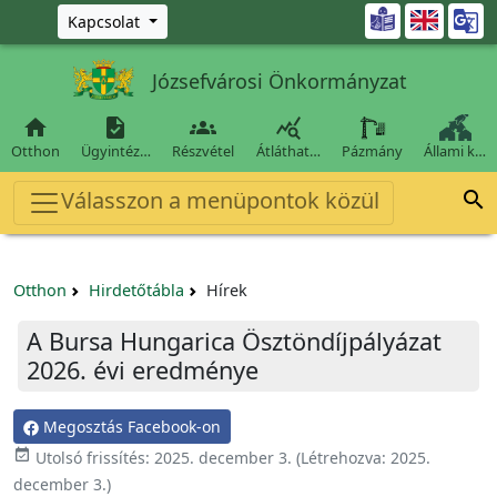
Ugrás a fő tartalomra

Kapcsolat
Józsefvárosi Önkormányzat




Otthon
Ügyintéz…
Részvétel
Átláthat…
Pázmány
Állami k…
Válasszon a menüpontok közül

Otthon
Hirdetőtábla
Hírek
A Bursa Hungarica Ösztöndíjpályázat
2026. évi eredménye
Megosztás Facebook-on

Utolsó frissítés:
2025. december 3.
(Létrehozva:
2025.
december 3.
)