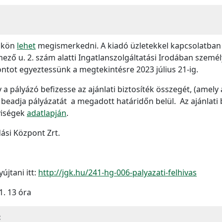
ünkön
lehet
megismerkedni. A kiadó üzletekkel kapcsolatban 
ező u. 2. szám alatti Ingatlanszolgáltatási Irodában szemé
tot egyeztessünk a megtekintésre 2023 július 21-ig.
 a pályázó befizesse az ajánlati biztosíték összegét, (amely a
adja pályázatát a megadott határidőn belül. Az ajánlati bi
lyiségek
adatlapján
.
ási Központ Zrt.
újtani itt:
http://jgk.hu/241-hg-006-palyazati-felhivas
1. 13 óra
: