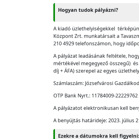
Hogyan tudok pályázni?
A kiadó üzlethelyiségekkel térkép
Központ Zrt. munkatársait a Tavaszm
210 4929 telefonszámon, hogy időpon
A pályázat leadásának feltétele, hogy
mértékével megegyező összegű) és be
díj + ÁFA) szerepel az egyes üzlethe
Számlaszám: Józsefvárosi Gazdálkod
OTP Bank Nyrt.: 11784009-22229762
A pályázatot elektronikusan kell beny
A benyújtás határideje: 2023. július 2
Ezekre a dátumokra kell figyelni