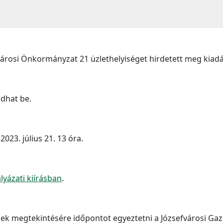
városi Önkormányzat 21 üzlethelyiséget hirdetett meg kiadá
adhat be.
023. július 21. 13 óra.
lyázati kiírásban
.
ek megtekintésére időpontot egyeztetni a Józsefvárosi Gaz