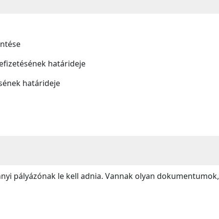
intése
 befizetésének határideje
ésének határideje
 pályázónak le kell adnia. Vannak olyan dokumentumok, a