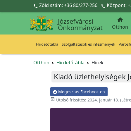
Ugrás a fő tartalomra
Zöld szám: +36 80/277-256
Központ: +



Józsefvárosi
Önkormányzat
Otthon
Hirdetőtábla
Szolgáltatások és intézmények
Városfe
Otthon
Hirdetőtábla
Hírek
Kiadó üzlethelyiségek 
Megosztás Facebook-on

Utolsó frissítés:
2024. január 18.
(Létr