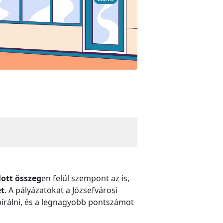
lott összeg
en felül szempont az is,
ét
. A pályázatokat a Józsefvárosi
bírálni, és a legnagyobb pontszámot