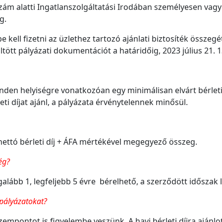
zám alatti Ingatlanszolgáltatási Irodában személyesen vagy
g.
kell fizetni az üzlethez tartozó ajánlati biztosíték összegé
tött pályázati dokumentációt a határidőig, 2023 július 21. 1
inden helyiségre vonatkozóan egy minimálisan elvárt bérleti
ti díjat ajánl, a pályázata érvénytelennek minősül.
nettó bérleti díj + ÁFA mértékével megegyező összeg.
ég?
egalább 1, legfeljebb 5 évre bérelhető, a szerződött idősza
 pályázatokat?
zempontot is figyelembe veszünk. A havi bérleti díjra ajánlo