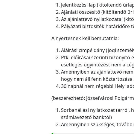
Jelentkezési lap (kitöltendő űrla
Ajánlati összesítő (kitöltendő űr
Az ajánlattevő nyilatkozatai (kit
Pályázati biztosíték határidőre 
A nyertesnek kell bemutatnia:
Aláírási címpéldány (jogi személ
Ptk. előírásai szerinti bizonyít
esetleges ügyintézést nem a cég
Amennyiben az ajánlattevő nem 
hogy nem áll fenn köztartozása 
30 napnál nem régebbi Helyi ad
(beszerezhető: Józsefvárosi Polgárme
Sorbanállási nyilatkozat (arról,
számlavezető banktól)
Amennyiben szükséges, további 