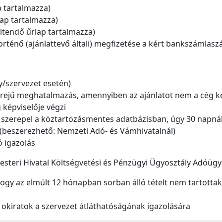
p tartalmazza)
lap tartalmazza)
öltendő űrlap tartalmazza)
történő (ajánlattevő általi) megfizetése a kért bankszámlas
y/szervezet esetén)
ó erejű meghatalmazás, amennyiben az ajánlatot nem a cég ké
 képviselője végzi
szerepel a köztartozásmentes adatbázisban, úgy 30 napnál
(beszerezhető: Nemzeti Adó- és Vámhivatalnál)
ó igazolás
steri Hivatal Költségvetési és Pénzügyi Ügyosztály Adóügyi 
 hogy az elmúlt 12 hónapban sorban álló tételt nem tartottak
okiratok a szervezet átláthatóságának igazolására