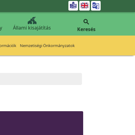


y
Állami kisajátítás
Keresés
formációk
Nemzetiségi Önkormányzatok