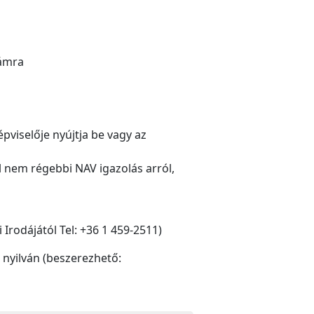
zámra
pviselője nyújtja be vagy az
 nem régebbi NAV igazolás arról,
Irodájától Tel: +36 1 459-2511)
 nyilván (beszerezhető: