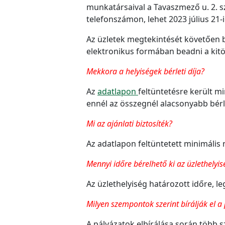
munkatársaival a Tavaszmező u. 2. s
telefonszámon, lehet 2023 július 21-i
Az üzletek megtekintését követően be 
elektronikus formában beadni a kitöl
Mekkora a helyiségek bérleti díja?
Az
adatlapon
feltüntetésre került m
ennél az összegnél alacsonyabb bérle
Mi az ajánlati biztosíték?
Az adatlapon feltüntetett minimális 
Mennyi időre bérelhető ki az üzlethelyis
Az üzlethelyiség határozott időre, l
Milyen szempontok szerint bírálják el a
A pályázatok elbírálása során több s