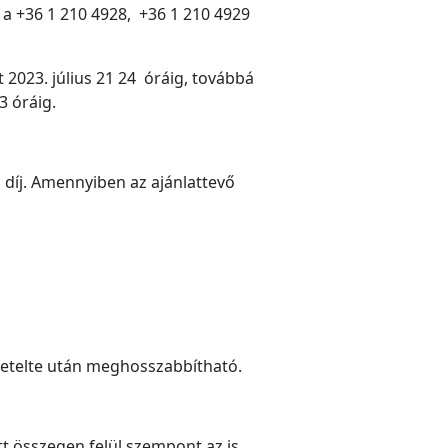
 a +36 1 210 4928, +36 1 210 4929
t 2023. július 21 24 óráig, továbbá
3 óráig.
 díj. Amennyiben az ajánlattevő
k letelte után meghosszabbítható.
tt összegen felül szempont az is,