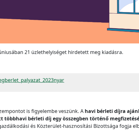
niusában 21 üzlethelyiséget hirdetett meg kiadásra.
segberlet_palyazat_2023nyar
szempontot is figyelembe veszünk. A
havi bérleti díjra aján
ott többhavi bérleti díj egy összegben történő megfizetés
dálkodási és Közterület-hasznosítási Bizottsága fogja el