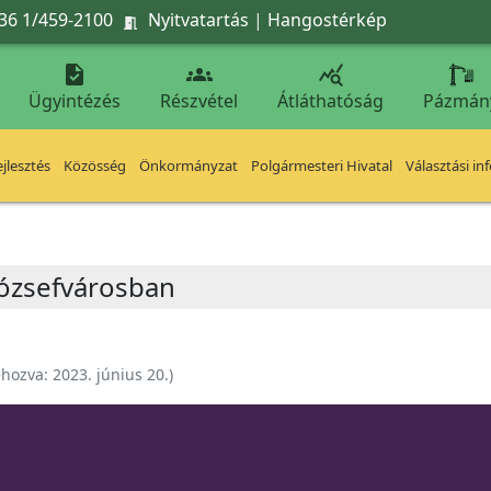
36 1/459-2100
Nyitvatartás
|
Hangostérkép




Ügyintézés
Részvétel
Átláthatóság
Pázmán
jlesztés
Közösség
Önkormányzat
Polgármesteri Hivatal
Választási in
Józsefvárosban
ehozva:
2023. június 20.
)