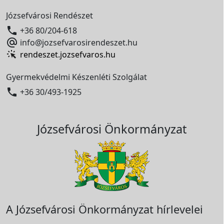
Józsefvárosi Rendészet

+36 80/204-618

info@jozsefvarosirendeszet.hu
rendeszet.jozsefvaros.hu
Gyermekvédelmi Készenléti Szolgálat

+36 30/493-1925
Józsefvárosi Önkormányzat
A Józsefvárosi Önkormányzat hírlevelei