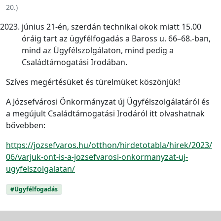
20.
)
június 21-én, szerdán technikai okok miatt 15.00
óráig tart az ügyfélfogadás a Baross u. 66–68.-ban,
mind az Ügyfélszolgálaton, mind pedig a
Családtámogatási Irodában.
Szíves megértésüket és türelmüket köszönjük!
A Józsefvárosi Önkormányzat új Ügyfélszolgálatáról és
a megújult Családtámogatási Irodáról itt olvashatnak
bővebben:
https://jozsefvaros.hu/otthon/hirdetotabla/hirek/2023/
06/varjuk-ont-is-a-jozsefvarosi-onkormanyzat-uj-
ugyfelszolgalatan/
#Ügyfélfogadás