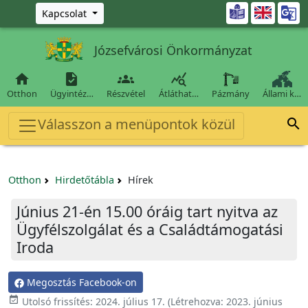
Ugrás a fő tartalomra

Kapcsolat
Józsefvárosi Önkormányzat




Otthon
Ügyintéz…
Részvétel
Átláthat…
Pázmány
Állami k…
Válasszon a menüpontok közül

Otthon
Hirdetőtábla
Hírek
Június 21-én 15.00 óráig tart nyitva az
Ügyfélszolgálat és a Családtámogatási
Iroda
Megosztás Facebook-on

Utolsó frissítés:
2024. július 17.
(Létrehozva:
2023. június