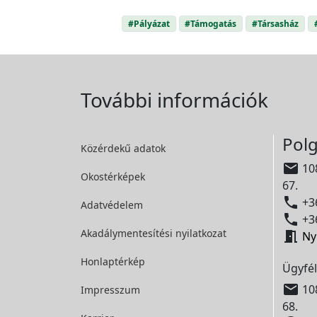
#Pályázat
#Támogatás
#Társasház
További információk
Polg
Közérdekű adatok

108
Okostérképek
67.

+36
Adatvédelem

+36
Akadálymentesítési
nyilatkozat

Ny
Honlaptérkép
Ügyfél

108
Impresszum
68.