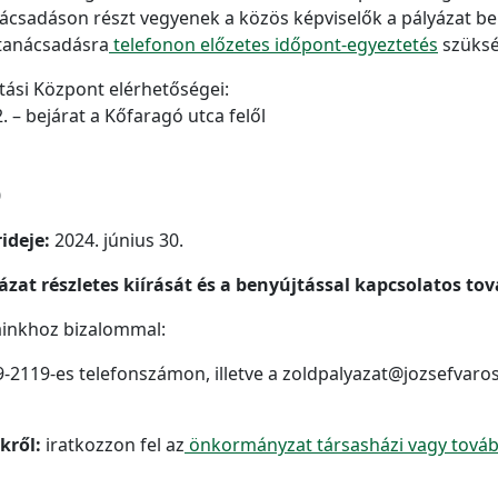
ácsadáson részt vegyenek a közös képviselők a pályázat beny
 tanácsadásra
telefonon előzetes időpont-egyeztetés
szüksé
tási Központ elérhetőségei:
 – bejárat a Kőfaragó utca felől
0
ideje:
2024. június 30.
ázat részletes kiírását és a benyújtással kapcsolatos tov
inkhoz bizalommal:
-2119-es telefonszámon, illetve a zoldpalyazat@jozsefvaros
kről:
iratkozzon fel az
önkormányzat társasházi vagy további