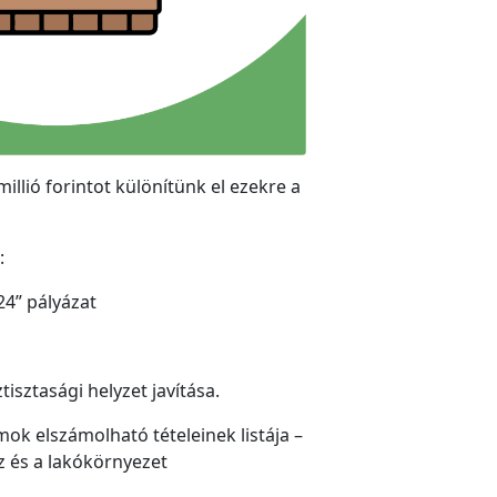
illió forintot különítünk el ezekre a
:
24” pályázat
isztasági helyzet javítása.
mok elszámolható tételeinek listája –
z és a lakókörnyezet