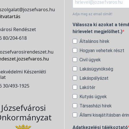
szolgalat@jozsefvaros.hu
Adja meg az email címét!
itvatartás
Válassza ki azokat a témá
városi Rendészet
hírlevelet megjelölhet.)
6 80/204-618
Általános hírek
Hogyan vehetek részt
ozsefvarosirendeszet.hu
ndeszet.jozsefvaros.hu
Civil ügyek
Lakásügynökség
ekvédelmi Készenléti
lat
Lakáspályázat
6 30/493-1925
Lakótér
Kutyás ügyek
Józsefvárosi
Társasházi hírek
nkormányzat
Állami kisajátításban éri
Adatkezelési tájékoztató