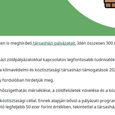
en is meghirdeti
társasházi pályázatait.
Idén összesen 300 m
házi zöldpályázatokkal kapcsolatos legfontosabb tudnivalók
a klímavédelmi és köztisztasági társasházi támogatások 20
gy fordulóban hirdetjük meg.
hőszigethatás mérséklése, a zöldfelületek növelése és a közt
köztisztasági céllal. Ennek alapján bővül a pályázati progra
legfeljebb 50 ezer forint értékben, tekintettel a társashá