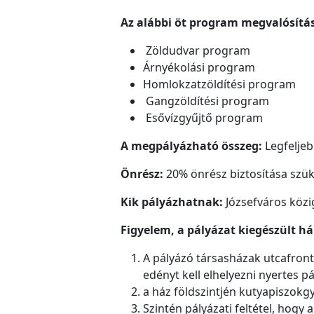
Az alábbi öt program megvalósítás
Zöldudvar program
Árnyékolási program
Homlokzatzöldítési program
Gangzöldítési program
Esővízgyűjtő program
A megpályázható összeg:
Legfeljeb
Önrész:
20% önrész biztosítása szü
Kik pályázhatnak:
Józsefváros közi
Figyelem, a pályázat kiegészült hár
A pályázó társasházak utcafront
edényt kell elhelyezni nyertes pá
a ház földszintjén kutyapiszokgy
Szintén pályázati feltétel, hogy