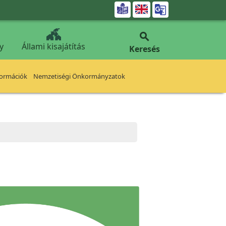


y
Állami kisajátítás
Keresés
formációk
Nemzetiségi Önkormányzatok