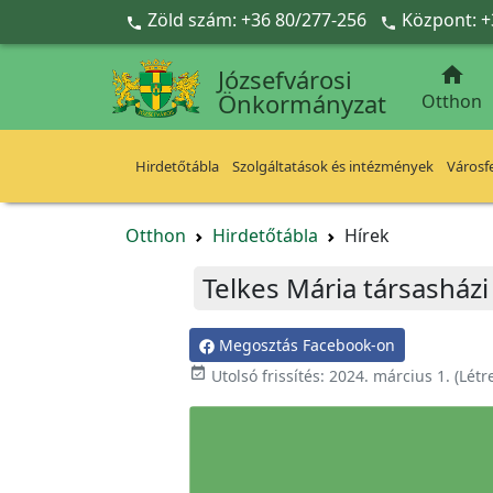
Ugrás a fő tartalomra
Zöld szám: +36 80/277-256
Központ: +



Józsefvárosi
Önkormányzat
Otthon
Hirdetőtábla
Szolgáltatások és intézmények
Városfe
Otthon
Hirdetőtábla
Hírek
Telkes Mária társasházi
Megosztás Facebook-on

Utolsó frissítés:
2024. március 1.
(Létr