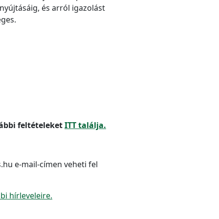
újtásáig, és arról igazolást
ges.
ábbi feltételeket
ITT találja.
.hu e-mail-címen veheti fel
 hírleveleire.