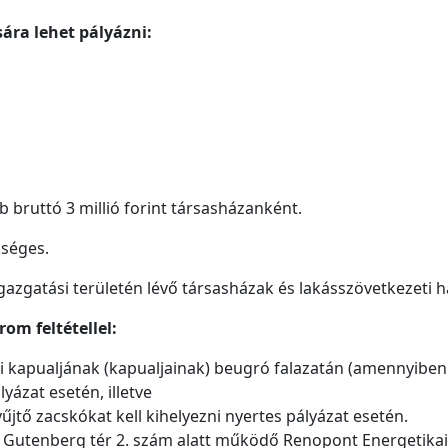
ára lehet pályázni:
b bruttó 3 millió forint társasházanként.
kséges.
gazgatási területén lévő társasházak és lakásszövetkezeti h
om feltétellel:
i kapualjának (kapualjainak) beugró falazatán (amennyiben v
lyázat esetén, illetve
űjtő zacskókat kell kihelyezni nyertes pályázat esetén.
 a Gutenberg tér 2. szám alatt működő Renopont Energetikai 