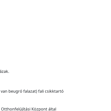
ázak.
an beugró falazat) fali csikktartó
Otthonfelújítási Központ által