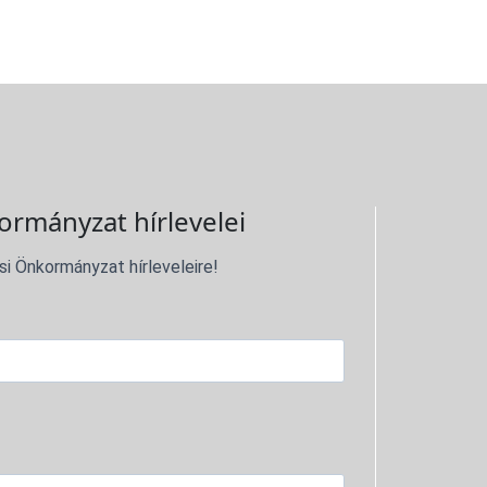
ormányzat hírlevelei
si Önkormányzat hírleveleire!