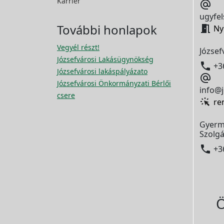
Karrier

ugyfel
További honlapok

Ny
Vegyél részt!
József
Józsefvárosi Lakásügynökség

+3
Józsefvárosi lakáspályázato

Józsefvárosi Önkormányzati Bérlői
info@j
csere
re
Gyerm
Szolgá

+3
Ö