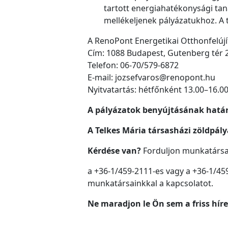
tartott energiahatékonysági tan
mellékeljenek pályázatukhoz. A
A RenoPont Energetikai Otthonfelújí
Cím: 1088 Budapest, Gutenberg tér 2.
Telefon: 06-70/579-6872
E-mail: jozsefvaros@renopont.hu
Nyitvatartás: hétfőnként 13.00–16.0
A pályázatok benyújtásának határ
A Telkes Mária társasházi zöldpály
Kérdése van?
Forduljon munkatársa
a +36-1/459-2111-es vagy a +36-1/459
munkatársainkkal a kapcsolatot.
Ne maradjon le Ön sem a friss híre