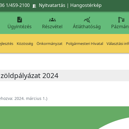
36 1/459-2100
Nyitvatartás
|
Hangostérkép




Ügyintézés
Részvétel
Átláthatóság
Pázmán
jlesztés
Közösség
Önkormányzat
Polgármesteri Hivatal
Választási in
 zöldpályázat 2024
ehozva:
2024. március 1.
)