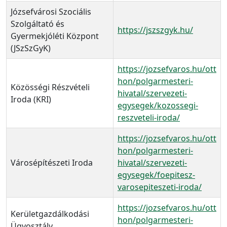
Józsefvárosi Szociális
Szolgáltató és
https://jszszgyk.hu/
Gyermekjóléti Központ
(JSzSzGyK)
https://jozsefvaros.hu/ott
hon/polgarmesteri-
Közösségi Részvételi
hivatal/szervezeti-
Iroda (KRI)
egysegek/kozossegi-
reszveteli-iroda/
https://jozsefvaros.hu/ott
hon/polgarmesteri-
Városépítészeti Iroda
hivatal/szervezeti-
egysegek/foepitesz-
varosepiteszeti-iroda/
https://jozsefvaros.hu/ott
Kerületgazdálkodási
hon/polgarmesteri-
Ügyosztály