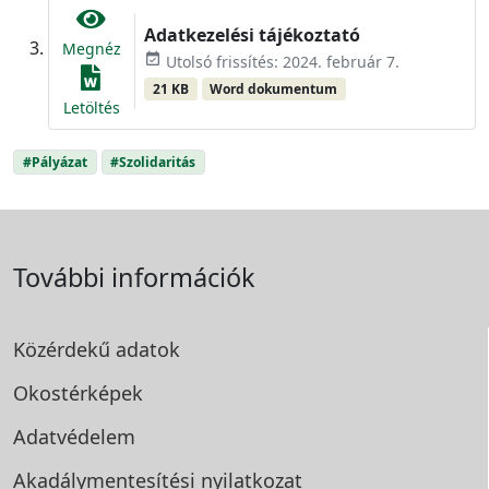
Adatkezelési tájékoztató
Megnéz
event_available
Utolsó frissítés: 2024. február 7.
21 KB
Word dokumentum
Letöltés
#Pályázat
#Szolidaritás
További információk
Közérdekű adatok
Okostérképek
Adatvédelem
Akadálymentesítési
nyilatkozat