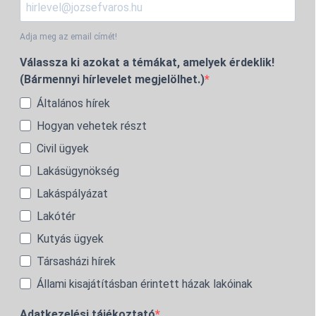
Adja meg az email címét!
Válassza ki azokat a témákat, amelyek érdeklik!
(Bármennyi hírlevelet megjelölhet.)
Általános hírek
Hogyan vehetek részt
Civil ügyek
Lakásügynökség
Lakáspályázat
Lakótér
Kutyás ügyek
Társasházi hírek
Állami kisajátításban érintett házak lakóinak
Adatkezelési tájékoztató