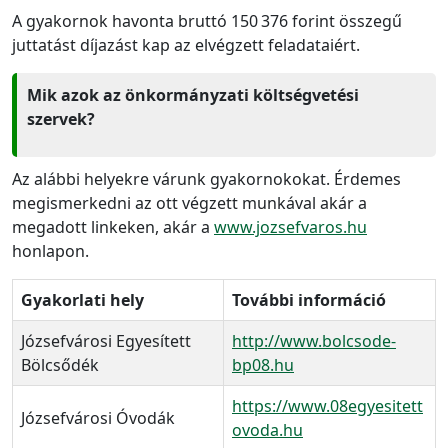
A gyakornok havonta bruttó 150 376 forint összegű
juttatást díjazást kap az elvégzett feladataiért.
Mik azok az önkormányzati költségvetési
szervek?
Az alábbi helyekre várunk gyakornokokat. Érdemes
megismerkedni az ott végzett munkával akár a
megadott linkeken, akár a
www.jozsefvaros.hu
honlapon.
Gyakorlati hely
További információ
Józsefvárosi Egyesített
http://www.bolcsode-
Bölcsődék
bp08.hu
https://www.08egyesitett
Józsefvárosi Óvodák
ovoda.hu