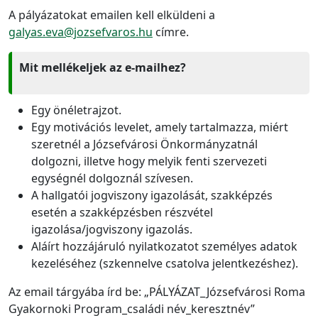
A pályázatokat emailen kell elküldeni a
galyas.eva@jozsefvaros.hu
címre.
Mit mellékeljek az e-mailhez?
Egy önéletrajzot.
Egy motivációs levelet, amely tartalmazza, miért
szeretnél a Józsefvárosi Önkormányzatnál
dolgozni, illetve hogy melyik fenti szervezeti
egységnél dolgoznál szívesen.
A hallgatói jogviszony igazolását, szakképzés
esetén a szakképzésben részvétel
igazolása/jogviszony igazolás.
Aláírt hozzájáruló nyilatkozatot személyes adatok
kezeléséhez (szkennelve csatolva jelentkezéshez).
Az email tárgyába írd be: „PÁLYÁZAT_Józsefvárosi Roma
Gyakornoki Program_családi név_keresztnév”