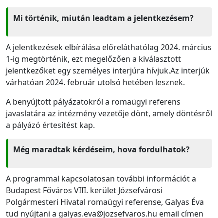
Mi történik, miután leadtam a jelentkezésem?
A jelentkezések elbírálása előreláthatólag 2024. március
1-ig megtörténik, ezt megelőzően a kiválasztott
jelentkezőket egy személyes interjúra hívjuk.Az interjúk
várhatóan 2024. február utolsó hetében lesznek.
A benyújtott pályázatokról a romaügyi referens
javaslatára az intézmény vezetője dönt, amely döntésről
a pályázó értesítést kap.
Még maradtak kérdéseim, hova fordulhatok?
A programmal kapcsolatosan további információt a
Budapest Főváros VIII. kerület Józsefvárosi
Polgármesteri Hivatal romaügyi referense, Galyas Éva
tud nyújtani a galyas.eva@jozsefvaros.hu email címen