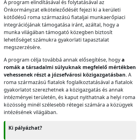
A program elindításával és folytatásával az
Önkormányzat elköteleződését fejezi ki a kerületi
kötődésű roma származású fiataljai munkaerőpiaci
integrációjának támogatása iránt, azáltal, hogy a
munka világában támogató közegben biztosít
lehetőséget számukra gyakorlati tapasztalat
megszerzésére.
A program célja továbbá annak elősegítése, hogy
a
romák a társadalmi súlyuknak megfelelő mértékben
vehessenek részt a józsefvárosi közigazgatásban
. A
roma származású fiatalok foglalkoztatásával a fiatalok
gyakorlatot szerezhetnek a közigazgatás és annak
intézményei területén, és kaput nyithatnak a helyi roma
közösség minél szélesebb rétegei számára a közügyek
intézésének világában.
Ki pályázhat?