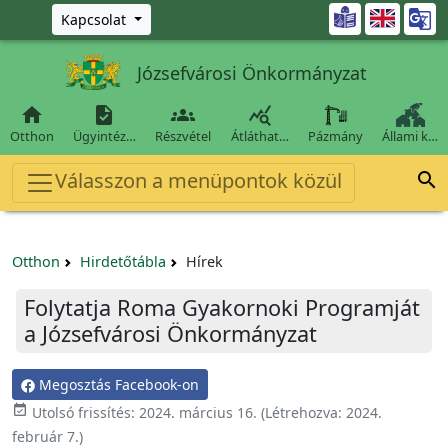
Ugrás a fő tartalomra

Kapcsolat
Józsefvárosi Önkormányzat




Otthon
Ügyintéz…
Részvétel
Átláthat…
Pázmány
Állami k…
Válasszon a menüpontok közül

Otthon
Hirdetőtábla
Hírek
Folytatja Roma Gyakornoki Programját
a Józsefvárosi Önkormányzat
Megosztás Facebook-on

Utolsó frissítés:
2024. március 16.
(Létrehozva:
2024.
február 7.
)