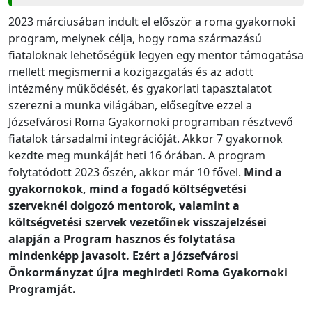
2023 márciusában indult el először a roma gyakornoki
program, melynek célja, hogy roma származású
fiataloknak lehetőségük legyen egy mentor támogatása
mellett megismerni a közigazgatás és az adott
intézmény működését, és gyakorlati tapasztalatot
szerezni a munka világában, elősegítve ezzel a
Józsefvárosi Roma Gyakornoki programban résztvevő
fiatalok társadalmi integrációját. Akkor 7 gyakornok
kezdte meg munkáját heti 16 órában. A program
folytatódott 2023 őszén, akkor már 10 fővel.
Mind a
gyakornokok, mind a fogadó költségvetési
szerveknél dolgozó mentorok, valamint a
költségvetési szervek vezetőinek visszajelzései
alapján a Program hasznos és folytatása
mindenképp javasolt. Ezért a Józsefvárosi
Önkormányzat újra meghirdeti Roma Gyakornoki
Programját.