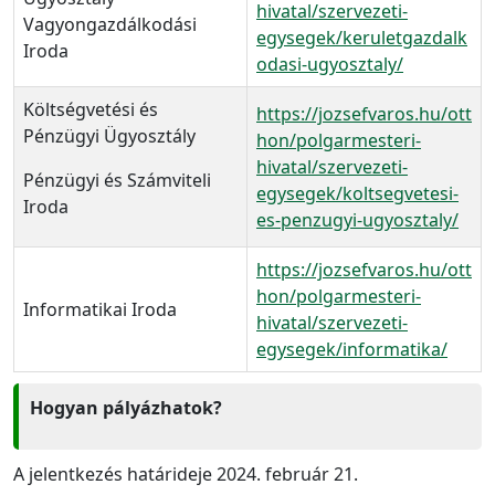
hivatal/szervezeti-
Vagyongazdálkodási
egysegek/keruletgazdalk
Iroda
odasi-ugyosztaly/
Költségvetési és
https://jozsefvaros.hu/ott
Pénzügyi Ügyosztály
hon/polgarmesteri-
hivatal/szervezeti-
Pénzügyi és Számviteli
egysegek/koltsegvetesi-
Iroda
es-penzugyi-ugyosztaly/
https://jozsefvaros.hu/ott
hon/polgarmesteri-
Informatikai Iroda
hivatal/szervezeti-
egysegek/informatika/
Hogyan pályázhatok?
A jelentkezés határideje 2024. február 21.