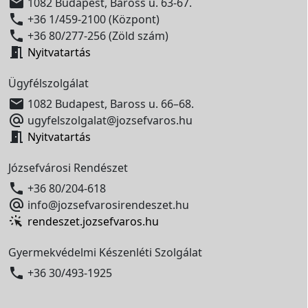

1082 Budapest, Baross u. 63-67.

+36 1/459-2100 (Központ)

+36 80/277-256 (Zöld szám)

Nyitvatartás
Ügyfélszolgálat

1082 Budapest, Baross u. 66–68.

ugyfelszolgalat@jozsefvaros.hu

Nyitvatartás
Józsefvárosi Rendészet

+36 80/204-618

info@jozsefvarosirendeszet.hu
rendeszet.jozsefvaros.hu
Gyermekvédelmi Készenléti Szolgálat

+36 30/493-1925