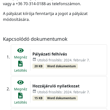
vagy a +36 70-314-0188-as telefonszámon.
A pályázat kiírója fenntartja a jogot a pályázat
módosítására.
Kapcsolódó dokumentumok
Pályázati felhívás
Megnéz
event_available
Utolsó frissítés: 2024. február 7.
20 KB
Word dokumentum
Letöltés
Hozzájáruló nyilatkozat
Megnéz
event_available
Utolsó frissítés: 2024. február 7.
15 KB
Word dokumentum
Letöltés