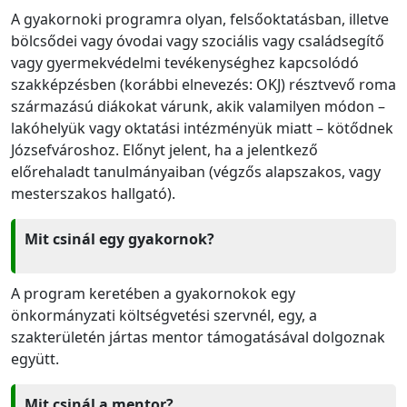
A gyakornoki programra olyan, felsőoktatásban, illetve
bölcsődei vagy óvodai vagy szociális vagy családsegítő
vagy gyermekvédelmi tevékenységhez kapcsolódó
szakképzésben (korábbi elnevezés: OKJ) résztvevő roma
származású diákokat várunk, akik valamilyen módon –
lakóhelyük vagy oktatási intézményük miatt – kötődnek
Józsefvároshoz. Előnyt jelent, ha a jelentkező
előrehaladt tanulmányaiban (végzős alapszakos, vagy
mesterszakos hallgató).
Mit csinál egy gyakornok?
A program keretében a gyakornokok egy
önkormányzati költségvetési szervnél, egy, a
szakterületén jártas mentor támogatásával dolgoznak
együtt.
Mit csinál a mentor?