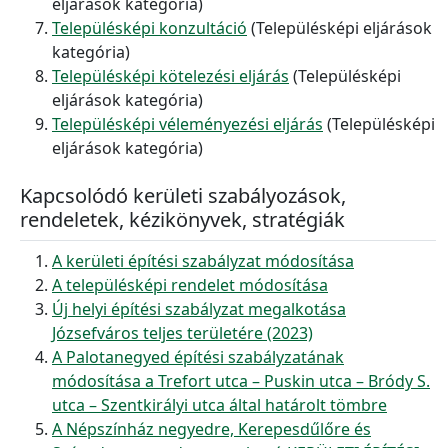
eljárások kategória)
Településképi konzultáció
(Településképi eljárások
kategória)
Településképi kötelezési eljárás
(Településképi
eljárások kategória)
Településképi véleményezési eljárás
(Településképi
eljárások kategória)
Kapcsolódó kerületi szabályozások,
rendeletek, kézikönyvek, stratégiák
A kerületi építési szabályzat módosítása
A településképi rendelet módosítása
Új helyi építési szabályzat megalkotása
Józsefváros teljes területére (2023)
A Palotanegyed építési szabályzatának
módosítása a Trefort utca – Puskin utca – Bródy S.
utca – Szentkirályi utca által határolt tömbre
A Népszínház negyedre, Kerepesdűlőre és