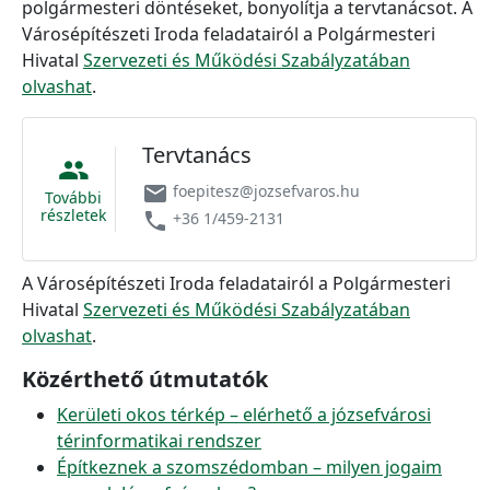
polgármesteri döntéseket, bonyolítja a tervtanácsot. A
Városépítészeti Iroda feladatairól a Polgármesteri
Hivatal
Szervezeti és Működési Szabályzatában
olvashat
.
Tervtanács
people
email
foepitesz@jozsefvaros.hu
További
részletek
phone
+36 1/459-2131
A Városépítészeti Iroda feladatairól a Polgármesteri
Hivatal
Szervezeti és Működési Szabályzatában
olvashat
.
Közérthető útmutatók
Kerületi okos térkép – elérhető a józsefvárosi
térinformatikai rendszer
Építkeznek a szomszédomban – milyen jogaim