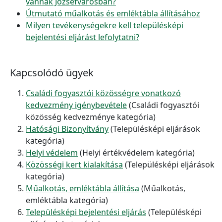
vannak Józsefvárosban?
Útmutató műalkotás és emléktábla állításához
Milyen tevékenységekre kell településképi
bejelentési eljárást lefolytatni?
Kapcsolódó ügyek
Családi fogyasztói közösségre vonatkozó
kedvezmény igénybevétele
(Családi fogyasztói
közösség kedvezménye kategória)
Hatósági Bizonyítvány
(Településképi eljárások
kategória)
Helyi védelem
(Helyi értékvédelem kategória)
Közösségi kert kialakítása
(Településképi eljárások
kategória)
Műalkotás, emléktábla állítása
(Műalkotás,
emléktábla kategória)
Településképi bejelentési eljárás
(Településképi