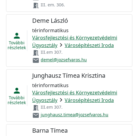
meeting_room
III. em. 306.
Deme László
térinformatikus
person
Városfejlesztési és Környezetvédelmi
További
chevron_right
Ügyosztály
Városépítészeti Iroda
részletek
meeting_room
III.em 307.
email
demel@jozsefvaros.hu
Junghausz Tímea Krisztina
térinformatikus
person
Városfejlesztési és Környezetvédelmi
További
chevron_right
Ügyosztály
Városépítészeti Iroda
részletek
meeting_room
III.em 307.
email
junghausz.timea@jozsefvaros.hu
Barna Tímea