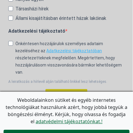
Társasházi hírek
Állami kisajátításban érintett házak lakóinak
Adatkezelési tájékoztató
Önkéntesen hozzájárulok személyes adataim
kezeléséhez az
Adatkezelési tájékoztatóban
részletezetteknek megfelelően. Megértettem, hogy
hozzájárulásom visszavonására bármikor lehetőségem
van.
A leiratkozás a hírlevél alján található linkkel lesz lehetséges.
Feliratkozom!
Weboldalainkon sütiket és egyéb internetes
technológiákat használunk azért, hogy jobbá tegyük a
For the English Newsletter, click
HERE.
böngészési élményt. Kérjük, hogy olvassa és fogadja
el
adatvédelmi tájékoztatónkat.!
