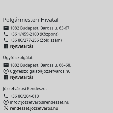
Polgármesteri Hivatal

1082 Budapest, Baross u. 63-67.

+36 1/459-2100 (Központ)

+36 80/277-256 (Zöld szám)

Nyitvatartás
Ügyfélszolgálat

1082 Budapest, Baross u. 66–68.

ugyfelszolgalat@jozsefvaros.hu

Nyitvatartás
Józsefvárosi Rendészet

+36 80/204-618

info@jozsefvarosirendeszet.hu
rendeszet.jozsefvaros.hu