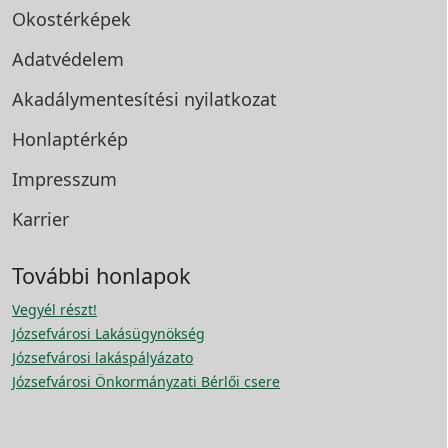
Okostérképek
Adatvédelem
Akadálymentesítési
nyilatkozat
Honlaptérkép
Impresszum
Karrier
További honlapok
Vegyél részt!
Józsefvárosi Lakásügynökség
Józsefvárosi lakáspályázato
Józsefvárosi Önkormányzati Bérlői csere