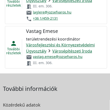
chevron_right
Ügyosztály
Városépítészeti Iroda
További
részletek
meeting_room
III. em. 306.
email
laglere@jozsefvaros.hu
phone
+36 1/459-2131
Vastag Emese
területrendezési koordinátor
person
Városfejlesztési és Környezetvédelmi
További
chevron_right
Ügyosztály
Városépítészeti Iroda
részletek
email
vastag.emese@jozsefvaros.hu
meeting_room
III. em. 306.
További információk
Közérdekű adatok