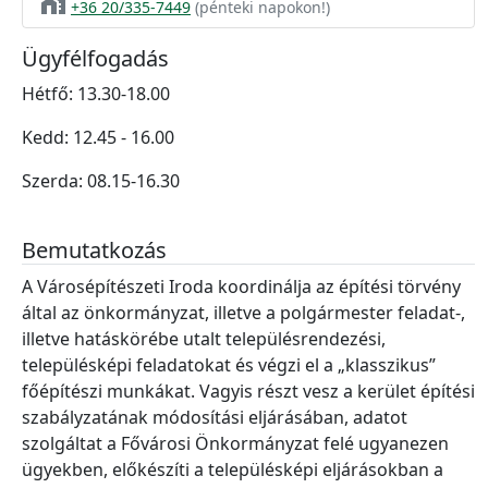
home_work
+36 20/335-7449
(pénteki napokon!)
Ügyfélfogadás
Hétfő: 13.30-18.00
Kedd: 12.45 - 16.00
Szerda: 08.15-16.30
Bemutatkozás
A Városépítészeti Iroda koordinálja az építési törvény
által az önkormányzat, illetve a polgármester feladat-,
illetve hatáskörébe utalt településrendezési,
településképi feladatokat és végzi el a „klasszikus”
főépítészi munkákat. Vagyis részt vesz a kerület építési
szabályzatának módosítási eljárásában, adatot
szolgáltat a Fővárosi Önkormányzat felé ugyanezen
ügyekben, előkészíti a településképi eljárásokban a