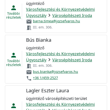
ügyintéző
person
Városfejlesztési és Környezetvédelmi
További
chevron_right
Ügyosztály
Városépítészeti Iroda
részletek
email
barna.timea@jozsefvaros.hu
meeting_room
III. em. 306.
Bús Bianka
ügyintéző
Városfejlesztési és Környezetvédelmi
person
chevron_right
Ügyosztály
Városépítészeti Iroda
További
részletek
meeting_room
III. em. 306.
email
bus.bianka@jozsefvaros.hu
phone
+36 1/459-2527
Lagler Eszter Laura
ügyintéző városépítészeti terület
Városfejlesztési és Környezetvédelmi
person