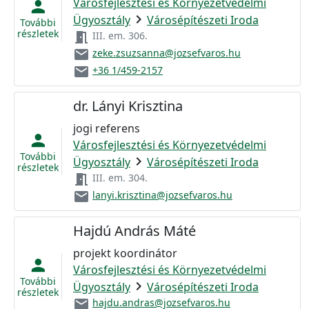
Városfejlesztési és Környezetvédelmi
person
chevron_right
Ügyosztály
Városépítészeti Iroda
További
részletek
meeting_room
III. em. 306.
email
zeke.zsuzsanna@jozsefvaros.hu
email
+36 1/459-2157
dr. Lányi Krisztina
jogi referens
person
Városfejlesztési és Környezetvédelmi
További
chevron_right
Ügyosztály
Városépítészeti Iroda
részletek
meeting_room
III. em. 304.
email
lanyi.krisztina@jozsefvaros.hu
Hajdú András Máté
projekt koordinátor
person
Városfejlesztési és Környezetvédelmi
További
chevron_right
Ügyosztály
Városépítészeti Iroda
részletek
email
hajdu.andras@jozsefvaros.hu