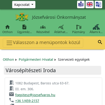
Ugrás a fő tartalomra

Kapcsolat
Józsefvárosi Önkormányzat




Otthon
Ügyintéz…
Részvétel
Átláthat…
Pázmány
Állami k…
Válasszon a menüpontok közül

Otthon
Polgármesteri Hivatal
Szervezeti egységek
Városépítészeti Iroda
meeting_room
1082 Budapest, Baross utca 63-67.
meeting_room
III. em. 306.
email
foepitesz@jozsefvaros.hu
phone
+36 1/459-2157