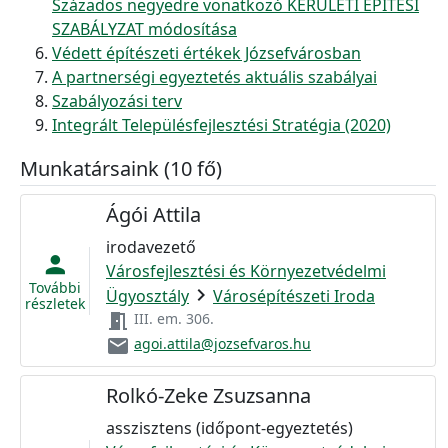
Százados negyedre vonatkozó KERÜLETI ÉPÍTÉSI
SZABÁLYZAT módosítása
Védett építészeti értékek Józsefvárosban
A partnerségi egyeztetés aktuális szabályai
Szabályozási terv
Integrált Településfejlesztési Stratégia (2020)
Munkatársaink (10 fő)
Ágói Attila
irodavezető
person
Városfejlesztési és Környezetvédelmi
További
chevron_right
Ügyosztály
Városépítészeti Iroda
részletek
meeting_room
III. em. 306.
email
agoi.attila@jozsefvaros.hu
Rolkó-Zeke Zsuzsanna
asszisztens (időpont-egyeztetés)