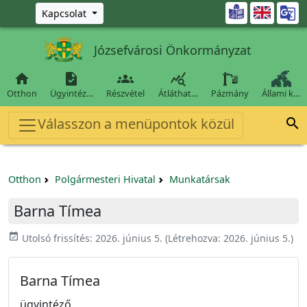
Ugrás a fő tartalomra

Kapcsolat
Józsefvárosi Önkormányzat




Otthon
Ügyintéz…
Részvétel
Átláthat…
Pázmány
Állami k…
Válasszon a menüpontok közül

Otthon
Polgármesteri Hivatal
Munkatársak
Barna Tímea
event_available
Utolsó frissítés:
2026. június 5.
(Létrehozva:
2026. június 5.
)
Barna Tímea
ügyintéző