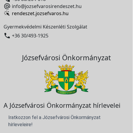

info@jozsefvarosirendeszet.hu
rendeszet.jozsefvaros.hu
Gyermekvédelmi Készenléti Szolgálat

+36 30/493-1925
Józsefvárosi Önkormányzat
A Józsefvárosi Önkormányzat hírlevelei
Iratkozzon fel a Józsefvárosi Önkormányzat
hírleveleire!