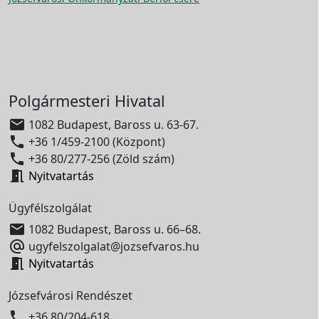
Polgármesteri Hivatal

1082 Budapest, Baross u. 63-67.

+36 1/459-2100 (Központ)

+36 80/277-256 (Zöld szám)

Nyitvatartás
Ügyfélszolgálat

1082 Budapest, Baross u. 66–68.

ugyfelszolgalat@jozsefvaros.hu

Nyitvatartás
Józsefvárosi Rendészet

+36 80/204-618