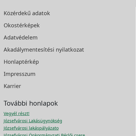
Közérdekű adatok
Okostérképek
Adatvédelem
Akadálymentesítési
nyilatkozat
Honlaptérkép
Impresszum
Karrier
További honlapok
Vegyél részt!
Józsefvárosi Lakásügynökség
Józsefvárosi lakáspályázato
Józsefvárosi Önkormányzati Bérlői csere