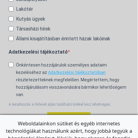
Lakótér
Kutyás ügyek
Társasházi hírek
Állami kisajátításban érintett házak lakóinak
Adatkezelési tájékoztató
Önkéntesen hozzájárulok személyes adataim
kezeléséhez az
Adatkezelési tájékoztatóban
részletezetteknek megfelelően. Megértettem, hogy
hozzájárulásom visszavonására bármikor lehetőségem
van.
A leiratkozás a hírlevél alján található linkkel lesz lehetséges.
Feliratkozom!
Weboldalainkon sütiket és egyéb internetes
technológiákat használunk azért, hogy jobbá tegyük a
For the English Newsletter, click
HERE.