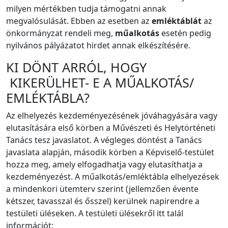
milyen mértékben tudja támogatni annak
megvalósulását. Ebben az esetben az
emléktáblát
az
önkormányzat rendeli meg,
műalkotás
esetén pedig
nyilvános pályázatot hirdet annak elkészítésére.
KI DÖNT ARRÓL, HOGY
KIKERÜLHET- E A MŰALKOTÁS/
EMLÉKTÁBLA?
Az elhelyezés kezdeményezésének jóváhagyására vagy
elutasítására első körben a Művészeti és Helytörténeti
Tanács tesz javaslatot. A végleges döntést a Tanács
javaslata alapján, második körben a Képviselő-testület
hozza meg, amely elfogadhatja vagy elutasíthatja a
kezdeményezést. A műalkotás/emléktábla elhelyezések
a mindenkori ütemterv szerint (jellemzően évente
kétszer, tavasszal és ősszel) kerülnek napirendre a
testületi üléseken. A testületi ülésekről itt talál
információt: