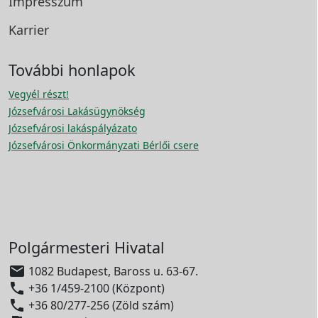
Impresszum
Karrier
További honlapok
Vegyél részt!
Józsefvárosi Lakásügynökség
Józsefvárosi lakáspályázato
Józsefvárosi Önkormányzati Bérlői csere
Polgármesteri Hivatal

1082 Budapest, Baross u. 63-67.

+36 1/459-2100 (Központ)

+36 80/277-256 (Zöld szám)