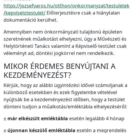
https://jozsefvaros.hu/otthon/onkormanyzat/testuletek
/kepviselotestulet/
Előterjesztésre csak a hiánytalan
dokumentáció kerülhet.
Amennyiben nem önkormányzati tulajdonú épületen
szeretnének műalkotást elhelyezni, úgy a Művészeti és
Helytörténeti Tanács valamint a Képviselő-testület csak
véleményt ad, döntési jogkörrel nem rendelkezik.
MIKOR ÉRDEMES BENYÚJTANI A
KEZDEMÉNYEZÉST?
Kérjük, hogy az alábbi ügyintézési idővel számoljanak a
különböző esetekben és ezek figyelembe vételével
nyújtsák be a kezdeményezést időben, hogy a testület
dönteni tudjon a műalkotás/emléktábla elhelyezéséről:
±
már elkészült emléktábla
esetén legalább 4 hónap
±
újonnan készülő emléktábla
esetén a megrendelés