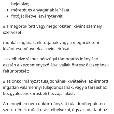
bejelölve;
méretét és anyagának leírását;
fotóját illetve látványtervét.
± a megörökített vagy megörökíteni kívánt személy,
szervezet
munkásságának, életútjának vagy a megörökíteni
kívánt eseménynek a rövid leírását;
± az elhelyezéshez pénzügyi támogatás igénylése
esetén a kezdeményező által vállalt önrész összegének
feltüntetését;
± az önkormányzat tulajdonának kivételével az érintett
ingatlan valamennyi tulajdonosának, vagy a társasház
közgyűlésének írásbeli hozzájárulást.
Amennyiben nem önkormányzati tulajdonú épületen
szeretnének műalkotást elhelyezni, úgy az adatlaphoz