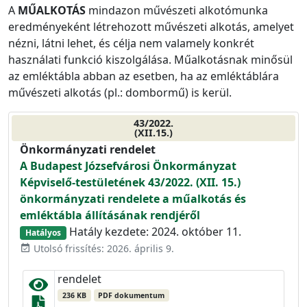
A
MŰ
A
L
K
O
T
Á
S
mindazon művészeti alkotómunka
eredményeként létrehozott művészeti alkotás, amelyet
nézni, látni lehet, és célja nem valamely konkrét
használati funkció kiszolgálása. Műalkotásnak minősül
az emléktábla abban az esetben, ha az emléktáblára
művészeti alkotás (pl.: dombormű) is kerül.
43/2022.
(XII.15.)
Önkormányzati rendelet
A Budapest Józsefvárosi Önkormányzat
Képviselő-testületének 43/2022. (XII. 15.)
önkormányzati rendelete a műalkotás és
emléktábla állításának rendjéről
Hatály kezdete: 2024. október 11.
Hatályos
Utolsó frissítés: 2026. április 9.
event_available
rendelet
236 KB
PDF dokumentum