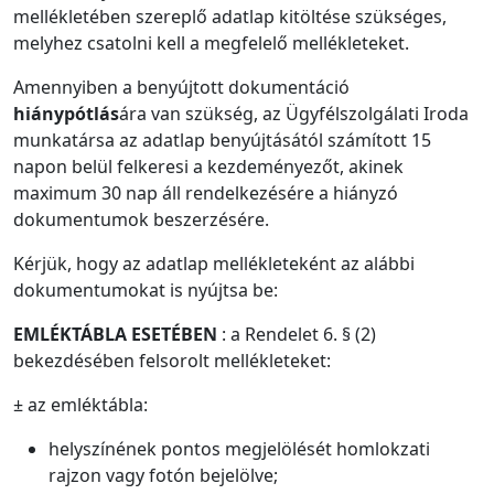
mellékletében szereplő adatlap kitöltése szükséges,
melyhez csatolni kell a megfelelő mellékleteket.
Amennyiben a benyújtott dokumentáció
hiánypótlás
ára van szükség, az Ügyfélszolgálati Iroda
munkatársa az adatlap benyújtásától számított 15
napon belül felkeresi a kezdeményezőt, akinek
maximum 30 nap áll rendelkezésére a hiányzó
dokumentumok beszerzésére.
Kérjük, hogy az adatlap mellékleteként az alábbi
dokumentumokat is nyújtsa be:
E
M
L
É
K
T
Á
B
L
A ESETÉBEN
: a Rendelet 6. § (2)
bekezdésében felsorolt mellékleteket:
± az emléktábla:
helyszínének pontos megjelölését homlokzati
rajzon vagy fotón bejelölve;