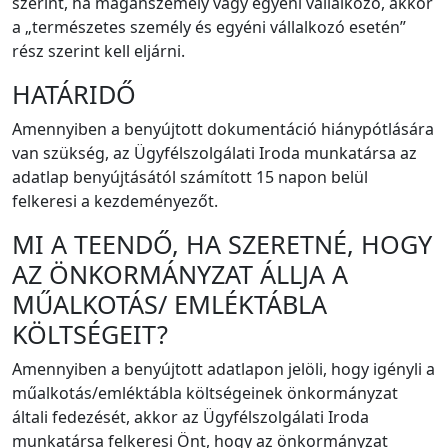
szerint, ha magánszemély vagy egyéni vállalkozó, akkor
a „természetes személy és egyéni vállalkozó esetén”
rész szerint kell eljárni.
HATÁRIDŐ
Amennyiben a benyújtott dokumentáció hiánypótlására
van szükség, az Ügyfélszolgálati Iroda munkatársa az
adatlap benyújtásától számított 15 napon belül
felkeresi a kezdeményezőt.
MI A TEENDŐ, HA SZERETNÉ, HOGY
AZ ÖNKORMÁNYZAT ÁLLJA A
MŰALKOTÁS/ EMLÉKTÁBLA
KÖLTSÉGEIT?
Amennyiben a benyújtott adatlapon jelöli, hogy igényli a
műalkotás/emléktábla költségeinek önkormányzat
általi fedezését, akkor az Ügyfélszolgálati Iroda
munkatársa felkeresi Önt, hogy az önkormányzat