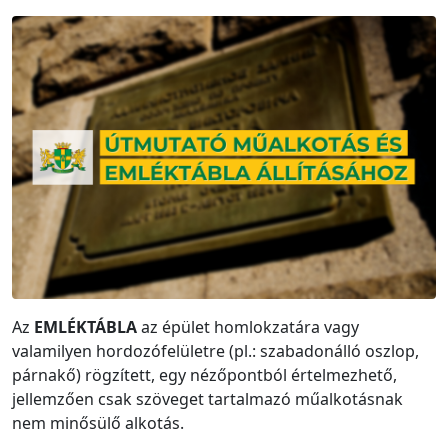
Az
E
M
L
ÉK
T
Á
B
L
A
az épület homlokzatára vagy
valamilyen hordozófelületre (pl.: szabadonálló oszlop,
párnakő) rögzített, egy nézőpontból értelmezhető,
jellemzően csak szöveget tartalmazó műalkotásnak
nem minősülő alkotás.