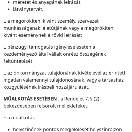
méretét és anyagának leírását;
látványtervét.
± a megörökíteni kívánt személy, szervezet
munkásságának, életútjának vagy a megörökíteni
kívánt eseménynek a rövid leírását;
± pénzügyi támogatás igénylése esetén a
kezdeményező által vállalt önrész összegének
feltüntetését;
± az önkormányzat tulajdonának kivételével az érintett
ingatlan valamennyi tulajdonosának, vagy a társasház
közgyűlésének írásbeli hozzájárulását.
MŰ
A
L
K
O
T
Á
S ESETÉBEN
: a Rendelet 7. § (2)
bekezdésében felsorolt mellékleteket:
± a műalkotás:
helyszínének pontos megjelölését helyszínrajzon