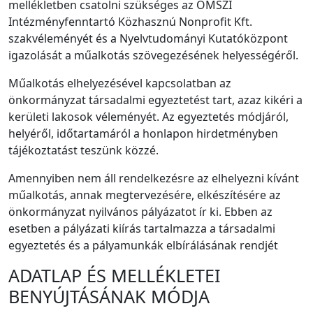
mellékletben csatolni szükséges az OMSZI
Intézményfenntartó Közhasznú Nonprofit Kft.
szakvéleményét és a Nyelvtudományi Kutatóközpont
igazolását a műalkotás szövegezésének helyességéről.
Műalkotás elhelyezésével kapcsolatban az
önkormányzat társadalmi egyeztetést tart, azaz kikéri a
kerületi lakosok véleményét. Az egyeztetés módjáról,
helyéről, időtartamáról a honlapon hirdetményben
tájékoztatást teszünk közzé.
Amennyiben nem áll rendelkezésre az elhelyezni kívánt
műalkotás, annak megtervezésére, elkészítésére az
önkormányzat nyilvános pályázatot ír ki. Ebben az
esetben a pályázati kiírás tartalmazza a társadalmi
egyeztetés és a pályamunkák elbírálásának rendjét
ADATLAP ÉS MELLÉKLETEI
BENYÚJTÁSÁNAK MÓDJA