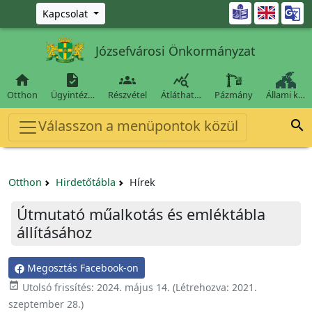
Ugrás a fő tartalomra

Kapcsolat
Józsefvárosi Önkormányzat




Otthon
Ügyintéz…
Részvétel
Átláthat…
Pázmány
Állami k…
Válasszon a menüpontok közül

Otthon
Hirdetőtábla
Hírek
Útmutató műalkotás és emléktábla
állításához
Megosztás Facebook-on

Utolsó frissítés:
2024. május 14.
(Létrehozva:
2021.
szeptember 28.
)