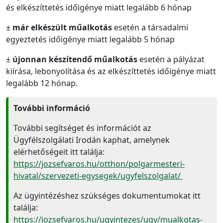
és elkészíttetés időigénye miatt legalább 6 hónap
±
már elkészült műalkotás
esetén a társadalmi
egyeztetés időigénye miatt legalább 5 hónap
±
újonnan készítendő műalkotás
esetén a pályázat
kiírása, lebonyolítása és az elkészíttetés időigénye miatt
legalább 12 hónap.
További információ
További segítséget és információt az
Ügyfélszolgálati Irodán kaphat, amelynek
elérhetőségeit itt találja:
https://jozsefvaros.hu/otthon/polgarmesteri-
hivatal/szervezeti-egysegek/ugyfelszolgalat/
Az ügyintézéshez szükséges dokumentumokat itt
találja:
https://jozsefvaros.hu/ugyintezes/ugy/mualkotas-