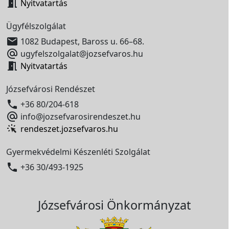

Nyitvatartás
Ügyfélszolgálat

1082 Budapest, Baross u. 66–68.

ugyfelszolgalat@jozsefvaros.hu

Nyitvatartás
Józsefvárosi Rendészet

+36 80/204-618

info@jozsefvarosirendeszet.hu
rendeszet.jozsefvaros.hu
Gyermekvédelmi Készenléti Szolgálat

+36 30/493-1925
Józsefvárosi Önkormányzat