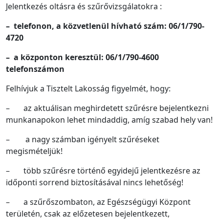
Jelentkezés oltásra és szűrővizsgálatokra :
– telefonon, a közvetlenül hívható szám: 06/1/790-
4720
– a központon keresztül: 06/1/790-4600
telefonszámon
Felhívjuk a Tisztelt Lakosság figyelmét, hogy:
– az aktuálisan meghirdetett szűrésre bejelentkezni
munkanapokon lehet mindaddig, amíg szabad hely van!
– a nagy számban igényelt szűréseket
megismételjük!
– több szűrésre történő egyidejű jelentkezésre az
időponti sorrend biztosításával nincs lehetőség!
– a szűrőszombaton, az Egészségügyi Központ
területén, csak az előzetesen bejelentkezett,