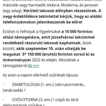
második vagy harmadik oltásra: Moderna, és Janssen
(egy adag).
Kerületi lakosok előnyben részesülnek. A
nagy érdeklődésre tekintettel kérjük, hogy az alábbi
telefonszámokon jelentkezzenek be előre!
Ezúton is felhívjuk a figyelmüket
a 10 000 forintos
oltási támogatásra, amit józsefvárosi lakcímmel
rendelkező rászoruló lakosok kaphatnak.
Azok
között,
akik szeptember 10. után oltatják be
magukat 5* 150 000 (bruttó) forintot sorsol ki az
önkormányzat
2022 év elején. Részletek a
támogatásról
itt >>>
Az ezen a napon elérhető szűrések típusa:
· DIABETOLÓGIA (1. em.) /vércukormérés,
tanácsadás /
· GYÓGYTORNA (3. em.) / csípő és térd
deformitások szűrése /