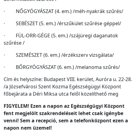
· NŐGYÓGYÁSZAT (4. em.) /méh-nyakrák szűrés/
· SEBÉSZET (5. em.) /érszűkület szűrése géppel/
· FÜL-ORR-GÉGE (5. em.) /szájüregi daganatok
szűrése /
· SZEMÉSZET (6. em.) /érzékszerv vizsgálata/
· BŐRGYÓGYÁSZAT (6. em.) /melanoma szűrés/
Cím és helyszíne: Budapest VIII. kerület, Auróra u. 22-28.
/a Józsefvárosi Szent Kozma Egészségügyi Központ
főbejárata a Déri Miksa utca felől közelíthető meg
FIGYELEM! Ezen a napon az Egészségügyi Központ
fent megjelölt szakrendeléseit lehet csak igénybe
venni! Sem a recepció, sem a telefonközpont ezen a
napon nem üzemel!