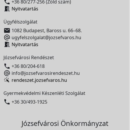

+36 80/277-256 (Zöld szám)

Nyitvatartás
Ügyfélszolgálat

1082 Budapest, Baross u. 66–68.

ugyfelszolgalat@jozsefvaros.hu

Nyitvatartás
Józsefvárosi Rendészet

+36 80/204-618

info@jozsefvarosirendeszet.hu
rendeszet.jozsefvaros.hu
Gyermekvédelmi Készenléti Szolgálat

+36 30/493-1925
Józsefvárosi Önkormányzat