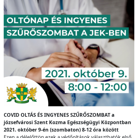
COVID OLTÁS ÉS INGYENES SZŰRŐSZOMBAT a
józsefvárosi Szent Kozma Egészségügyi Központban
2021. október 9-én (szombaton) 8-12 óra között
Ezen a délelőttön ezek a védőoltások választhatók első,