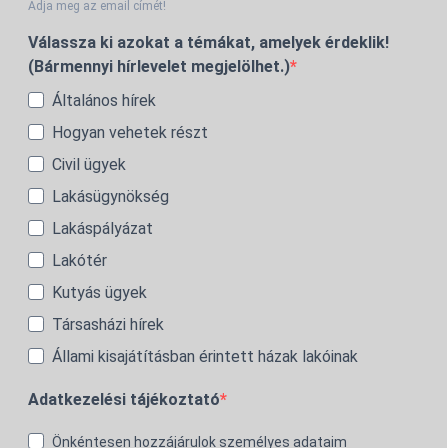
Adja meg az email címét!
Válassza ki azokat a témákat, amelyek érdeklik!
(Bármennyi hírlevelet megjelölhet.)
Általános hírek
Hogyan vehetek részt
Civil ügyek
Lakásügynökség
Lakáspályázat
Lakótér
Kutyás ügyek
Társasházi hírek
Állami kisajátításban érintett házak lakóinak
Adatkezelési tájékoztató
Önkéntesen hozzájárulok személyes adataim