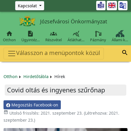
Ugrás a fő tartalomra

Kapcsolat
Józsefvárosi Önkormányzat




Otthon
Ügyintéz…
Részvétel
Átláthat…
Pázmány
Állami k…
Válasszon a menüpontok közül

Otthon
Hirdetőtábla
Hírek
Covid oltás és ingyenes szűrőnap
Megosztás Facebook-on

Utolsó frissítés:
2021. szeptember 23.
(Létrehozva:
2021.
szeptember 23.
)