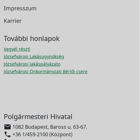
Impresszum
Karrier
További honlapok
Vegyél részt!
Józsefvárosi Lakásügynökség
Józsefvárosi lakáspályázato
Józsefvárosi Önkormányzati Bérlői csere
Polgármesteri Hivatal

1082 Budapest, Baross u. 63-67.

+36 1/459-2100 (Központ)