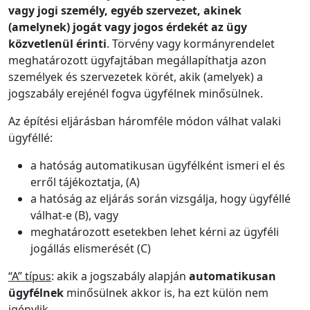
vagy jogi személy, egyéb szervezet, akinek
(amelynek) jogát vagy jogos érdekét az ügy
közvetlenül érinti
. Törvény vagy kormányrendelet
meghatározott ügyfajtában megállapíthatja azon
személyek és szervezetek körét, akik (amelyek) a
jogszabály erejénél fogva ügyfélnek minősülnek.
Az építési eljárásban háromféle módon válhat valaki
ügyféllé:
a hatóság automatikusan ügyfélként ismeri el és
erről tájékoztatja, (A)
a hatóság az eljárás során vizsgálja, hogy ügyféllé
válhat-e (B), vagy
meghatározott esetekben lehet kérni az ügyféli
jogállás elismerését (C)
“A” típus
: akik a jogszabály alapján
automatikusan
ügyfélnek
minősülnek akkor is, ha ezt külön nem
igénylik.