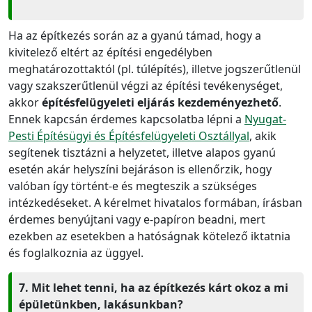
Ha az építkezés során az a gyanú támad, hogy a
kivitelező eltért az építési engedélyben
meghatározottaktól (pl. túlépítés), illetve jogszerűtlenül
vagy szakszerűtlenül végzi az építési tevékenységet,
akkor
építésfelügyeleti eljárás kezdeményezhető
.
Ennek kapcsán érdemes kapcsolatba lépni a
Nyugat-
Pesti Építésügyi és Építésfelügyeleti Osztállyal
, akik
segítenek tisztázni a helyzetet, illetve alapos gyanú
esetén akár helyszíni bejáráson is ellenőrzik, hogy
valóban így történt-e és megteszik a szükséges
intézkedéseket. A kérelmet hivatalos formában, írásban
érdemes benyújtani vagy e-papíron beadni, mert
ezekben az esetekben a hatóságnak kötelező iktatnia
és foglalkoznia az üggyel.
7. Mit lehet tenni, ha az építkezés kárt okoz a mi
épületünkben, lakásunkban?