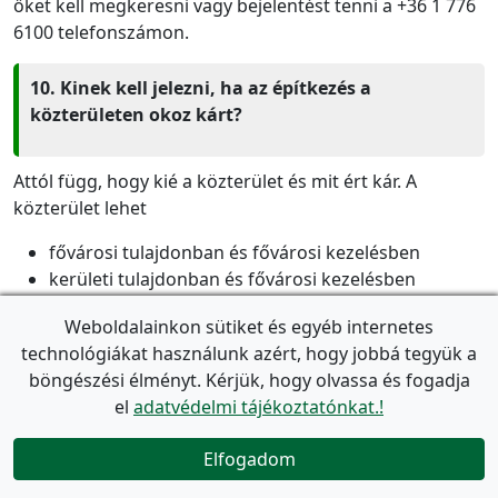
őket kell megkeresni vagy bejelentést tenni a +36 1 776
6100 telefonszámon.
10. Kinek kell jelezni, ha az építkezés a
közterületen okoz kárt?
Attól függ, hogy kié a közterület és mit ért kár. A
közterület lehet
fővárosi tulajdonban és fővárosi kezelésben
kerületi tulajdonban és fővárosi kezelésben
kerületi tulajdonban és részben fővárosi
Weboldalainkon sütiket és egyéb internetes
kezelésben,
technológiákat használunk azért, hogy jobbá tegyük a
kerületi tulajdonban és kerületi kezelésben.
böngészési élményt. Kérjük, hogy olvassa és fogadja
Az előbbieket figyelembe véve kell a kerületi, illetve a
el
adatvédelmi tájékoztatónkat.!
fővárosi önkormányzat különböző szerveit megkeresni.
Ráadásul sokféle probléma lehet a közterületeken és a
Elfogadom

probléma jellegétől is függ, hogy melyik szervezeti