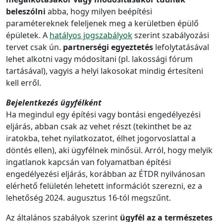
beleszólni
abba, hogy milyen beépítési
paramétereknek feleljenek meg a kerületben épülő
épületek. A
hatályos jogszabályok
szerint szabályozási
tervet csak ún.
partnerségi egyeztetés
lefolytatásával
lehet alkotni vagy módosítani (pl. lakossági fórum
tartásával), vagyis a helyi lakosokat mindig értesíteni
kell erről.
Bejelentkezés ügyfélként
Ha megindul egy építési vagy bontási engedélyezési
eljárás, abban csak az vehet részt (tekinthet be az
iratokba, tehet nyilatkozatot, élhet jogorvoslattal a
döntés ellen), aki ügyfélnek minősül. Arról, hogy melyik
ingatlanok kapcsán van folyamatban építési
engedélyezési eljárás, korábban az ÉTDR nyilvánosan
elérhető felületén lehetett információt szerezni, ez a
lehetőség 2024. augusztus 16-tól megszűnt.
Az általános szabályok szerint
ügyfél az a természetes