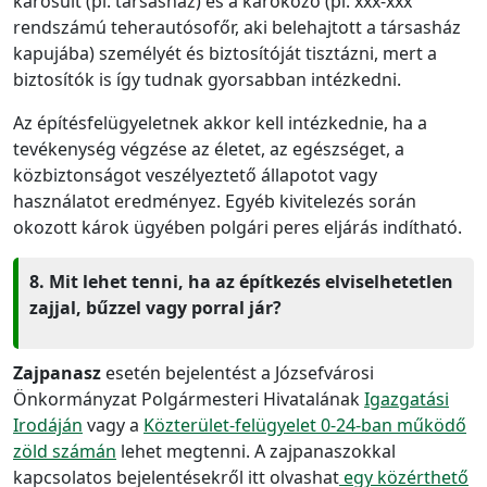
károsult (pl. társasház) és a károkozó (pl. xxx-xxx
rendszámú teherautósofőr, aki belehajtott a társasház
kapujába) személyét és biztosítóját tisztázni, mert a
biztosítók is így tudnak gyorsabban intézkedni.
Az építésfelügyeletnek akkor kell intézkednie, ha a
tevékenység végzése az életet, az egészséget, a
közbiztonságot veszélyeztető állapotot vagy
használatot eredményez. Egyéb kivitelezés során
okozott károk ügyében polgári peres eljárás indítható.
8. Mit lehet tenni, ha az építkezés elviselhetetlen
zajjal, bűzzel vagy porral jár?
Zajpanasz
esetén bejelentést a Józsefvárosi
Önkormányzat Polgármesteri Hivatalának
Igazgatási
Irodáján
vagy a
Közterület-felügyelet 0-24-ban működő
zöld számán
lehet megtenni. A zajpanaszokkal
kapcsolatos bejelentésekről itt olvashat
egy közérthető