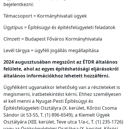
bejelentkezni:
Témacsoport = Kormányhivatali ügyek
Ügytípus = Építésügyi és építésfelügyeleti feladatok
Címzett = Budapest Főváros Kormányhivatala
Levél tárgya = ügyféli jogállás megállapítása
2024 augusztusában megszűnt az ÉTDR általános
felülete, ahol az egyes építéshatósági eljárásokról
általános információkhoz lehetett hozzáférni.
Ügyfélként ugyanakkor lehetőség van a részleteket is
megismerni, iratbetekintést kérni. Ehhez személyesen
el kell menni a Nyugat-Pesti Építésügyi és
Építésfelügyeleti Osztályra (X. kerület, Kőrösi Csoma
Sándor út 53-55, T. (1) 896-6549), a Kiemelt Ügyek
Osztályára (XIII. kerület, Teve utca 1/a-c, T. (1) 235-1726)
vagy az Örökségvédelmi Osztályra (X. kerület, Kőrösi