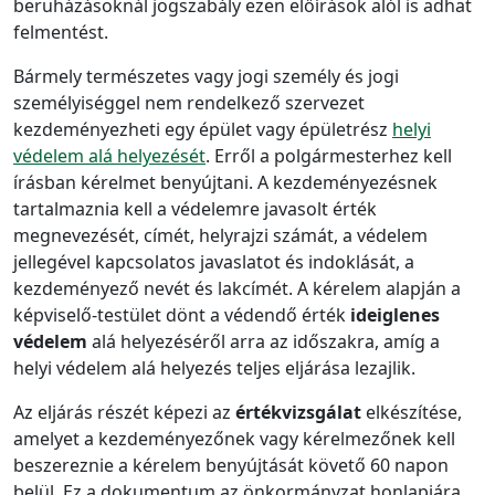
beruházásoknál jogszabály ezen előírások alól is adhat
felmentést.
Bármely természetes vagy jogi személy és jogi
személyiséggel nem rendelkező szervezet
kezdeményezheti egy épület vagy épületrész
helyi
védelem alá helyezését
. Erről a polgármesterhez kell
írásban kérelmet benyújtani. A kezdeményezésnek
tartalmaznia kell a védelemre javasolt érték
megnevezését, címét, helyrajzi számát, a védelem
jellegével kapcsolatos javaslatot és indoklását, a
kezdeményező nevét és lakcímét. A kérelem alapján a
képviselő-testület dönt a védendő érték
ideiglenes
védelem
alá helyezéséről arra az időszakra, amíg a
helyi védelem alá helyezés teljes eljárása lezajlik.
Az eljárás részét képezi az
értékvizsgálat
elkészítése,
amelyet a kezdeményezőnek vagy kérelmezőnek kell
beszereznie a kérelem benyújtását követő 60 napon
belül. Ez a dokumentum az önkormányzat honlapjára