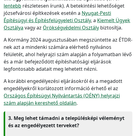
lentebb
részletesen írunk). A betekintési lehetőséget
józsefvárosi építkezések esetén a
Nyugat-Pesti
Építésügyi és Építésfelügyeleti Osztály
, a
Kiemelt Ügyek
Osztálya
vagy az
Örökségvédelmi Osztály
biztosítja.
A Kormány 2024 augusztusában megszüntette az ÉTDR-
nek azt a mindenki számára elérhető nyilvános
felületét, ahol helyrajzi szám alapján a folyamatban lévő
és a már befejeződött építéshatósági eljárások
legfontosabb adatait meg lehetett nézni.
A korábbi engedélyezési eljárásokról és a megadott
engedélyekről korlátozott információ érhető el az
Országos Építésügyi Nyilvántartás (OÉNY) helyrajzi
szám alapján kereshető oldalán
.
3. Meg lehet támadni a településképi véleményt
és az engedélyezett terveket?