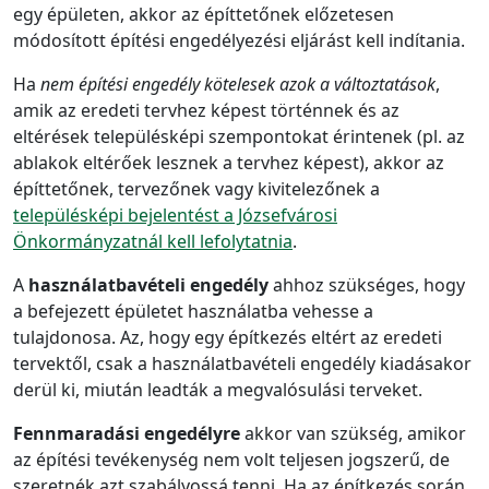
egy épületen, akkor az építtetőnek előzetesen
módosított építési engedélyezési eljárást kell indítania.
Ha
nem építési engedély kötelesek azok a változtatások
,
amik az eredeti tervhez képest történnek és az
eltérések településképi szempontokat érintenek (pl. az
ablakok eltérőek lesznek a tervhez képest), akkor az
építtetőnek, tervezőnek vagy kivitelezőnek a
településképi bejelentést a Józsefvárosi
Önkormányzatnál kell lefolytatnia
.
A
használatbavételi engedély
ahhoz szükséges, hogy
a befejezett épületet használatba vehesse a
tulajdonosa. Az, hogy egy építkezés eltért az eredeti
tervektől, csak a használatbavételi engedély kiadásakor
derül ki, miután leadták a megvalósulási terveket.
Fennmaradási engedélyre
akkor van szükség, amikor
az építési tevékenység nem volt teljesen jogszerű, de
szeretnék azt szabályossá tenni. Ha az építkezés során