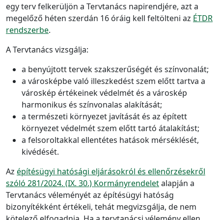
egy terv felkerüljön a Tervtanács napirendjére, azt a
megelőző héten szerdán 16 óráig kell feltölteni az
ÉTDR
rendszerbe
.
A Tervtanács vizsgálja:
a benyújtott tervek szakszerűségét és színvonalát;
a városképbe való illeszkedést szem előtt tartva a
városkép értékeinek védelmét és a városkép
harmonikus és színvonalas alakítását;
a természeti környezet javítását és az épített
környezet védelmét szem előtt tartó átalakítást;
a felsoroltakkal ellentétes hatások mérséklését,
kivédését.
Az
építésügyi hatósági eljárásokról és ellenőrzésekről
szóló 281/2024. (IX. 30.) Kormányrendelet
alapján a
Tervtanács véleményét az építésügyi hatóság
bizonyítékként értékeli, tehát megvizsgálja, de nem
kötelező elfogadnia. Ha a tervtanácsi vélemény ellen