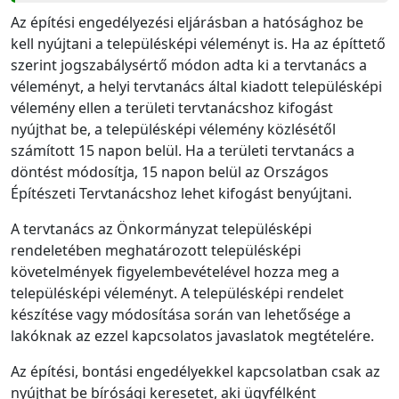
Az építési engedélyezési eljárásban a hatósághoz be
kell nyújtani a településképi véleményt is. Ha az építtető
szerint jogszabálysértő módon adta ki a tervtanács a
véleményt, a helyi tervtanács által kiadott településképi
vélemény ellen a területi tervtanácshoz kifogást
nyújthat be, a településképi vélemény közlésétől
számított 15 napon belül. Ha a területi tervtanács a
döntést módosítja, 15 napon belül az Országos
Építészeti Tervtanácshoz lehet kifogást benyújtani.
A tervtanács az Önkormányzat településképi
rendeletében meghatározott településképi
követelmények figyelembevételével hozza meg a
településképi véleményt. A településképi rendelet
készítése vagy módosítása során van lehetősége a
lakóknak az ezzel kapcsolatos javaslatok megtételére.
Az építési, bontási engedélyekkel kapcsolatban csak az
nyújthat be bírósági keresetet, aki ügyfélként