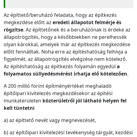
Az építtető/beruházó feladata, hogy az építkezés
megkezdése előtt az
eredeti állapotot felmérje és
rögzítse
. Az építtetőnek és a beruházónak is érdeke az
állapotrögzítés, hogy a későbbiekben ne perelhessék
olyan károkkal, amelyek már az építkezés megkezdése
előtt fennálltak. Noha erre az építéshatóság felhívja a
figyelmét, az állapotrögzítés elvégzése nem kötelező.
Az építéshatóság az építkezés folyamán egyedül
a
folyamatos süllyedésmérést írhatja elő kötelezően
.
A 200 millió forint építményértéket meghaladó
építőipari kivitelezés megkezdésekor az építési
munkaterületen
közterületről jól látható helyen fel
kell tüntetni
a) az építtető nevét vagy megnevezését,
b) az építőipari kivitelezési tevékenység tárgyát, kezdési