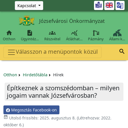
Ugrás a fő tartalomra

Kapcsolat
Józsefvárosi Önkormányzat




Otthon
Ügyintéz…
Részvétel
Átláthat…
Pázmány
Állami k…
Válasszon a menüpontok közül

Otthon
Hirdetőtábla
Hírek
Építkeznek a szomszédomban – milyen
jogaim vannak Józsefvárosban?
Megosztás Facebook-on

Utolsó frissítés:
2025. augusztus 8.
(Létrehozva:
2022.
október 6.
)