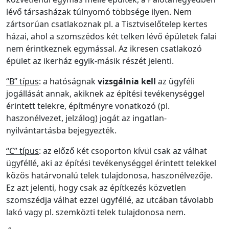
lévő társasházak túlnyomó többsége ilyen. Nem
zártsorúan csatlakoznak pl. a Tisztviselőtelep kertes
házai, ahol a szomszédos két telken lévő épületek falai
nem érintkeznek egymással. Az ikresen csatlakozó
épület az ikerház egyik-másik részét jelenti.
“B” típus
: a hatóságnak
vizsgálnia kell
az ügyféli
jogállását annak, akiknek az építési tevékenységgel
érintett telekre, építményre vonatkozó (pl.
haszonélvezet, jelzálog) jogát az ingatlan-
nyilvántartásba bejegyezték.
“C” típus
: az előző két csoporton kívül csak az válhat
ügyféllé, aki az építési tevékenységgel érintett telekkel
közös határvonalú telek tulajdonosa, haszonélvezője.
Ez azt jelenti, hogy csak az építkezés közvetlen
szomszédja válhat ezzel ügyféllé, az utcában távolabb
lakó vagy pl. szemközti telek tulajdonosa nem.