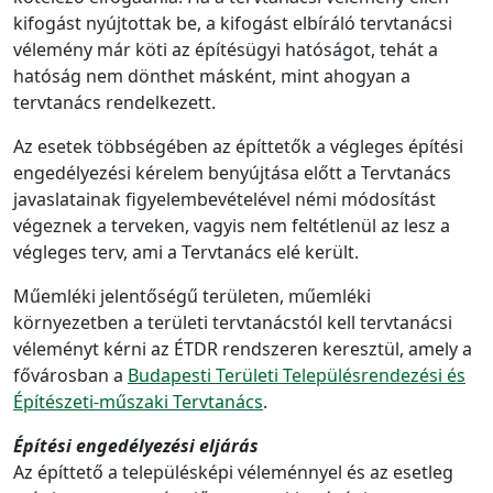
kifogást nyújtottak be, a kifogást elbíráló tervtanácsi
vélemény már köti az építésügyi hatóságot, tehát a
hatóság nem dönthet másként, mint ahogyan a
tervtanács rendelkezett.
Az esetek többségében az építtetők a végleges építési
engedélyezési kérelem benyújtása előtt a Tervtanács
javaslatainak figyelembevételével némi módosítást
végeznek a terveken, vagyis nem feltétlenül az lesz a
végleges terv, ami a Tervtanács elé került.
Műemléki jelentőségű területen, műemléki
környezetben a területi tervtanácstól kell tervtanácsi
véleményt kérni az ÉTDR rendszeren keresztül, amely a
fővárosban a
Budapesti Területi Településrendezési és
Építészeti-műszaki Tervtanács
.
Építési engedélyezési eljárás
Az építtető a településképi véleménnyel és az esetleg