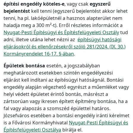
építési engedély köteles-e
, vagy csak
egyszerű
bejelentést
kell tenni (egyszerű bejelentést akkor lehet
tenni, ha pl. lakóépületnél a hasznos alapterület nem
haladja meg a 300 m²-t). Erről részletes információt a
Nyugat-Pesti Építésügyi és Építésfelügyeleti Osztály
tud
adni, illetve utána lehet nézni az
építésügyi hatósági
eljárásokról és ellenőrzésekről szóló 281/2024. (IX. 30.)
Kormányrendelet 16-17. §-ában
.
Épületek bontása
esetén, a jogszabályban
meghatározott esetekben szintén engedélyezési
eljárást kell indítani az építésügyi hatóságnál. Bontási
engedély alapján végezhető egyrészt a műemléket vagy
helyi védett épületet érintő bontás, másrészt a
zártsorúan vagy ikresen épített építmény bontása, ha a
fal vagy alapozás a szomszéd épülettel határos.
Józsefváros esetében a bontási engedély iránti kérelmet
is a Fővárosi Kormányhivatal
Nyugat-Pesti Építésügyi és
Építésfelügyeleti Osztálya
bírálja el.