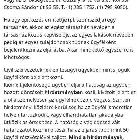
Csoma Sándor út 53-55, T. (1) 235-1752, (1) 795-9050).
Ha egy építkezés érintettje (pl. szomszédja) egy
társasház, akkor az egész társasház nevében a
társasház közös képviselője, az egyes lakások nevében
pedig az egyes tulajdonosok tudnak ügyfélként
bejelentkezni az eljárásba. Akár mindkettő egyszerre is
lehetséges.
Civil szervezeteknek építésügyi ügyekben nincs joguk
ügyfélként bejelentkezni.
Kiemelt jelentőségű ügyben eljáró hatóság az ügyben
hozott döntéseit
hirdetményben
közli, kivételt jelent ez
alól a személyesen az ügyfélnek szóló végzés. Szintén
hirdetményi közlésre kerül sor, ha az ügyfél ismeretlen
helyen tartózkodik, vagy elháríthatatlan akadályba
ütközik az értesítése. A hatóság a véglegessé vált
határozatot közhírré teszi, ha az eljárás több mint 50
ügyfél részvételével zajlott.
Mind a hirdetmények,