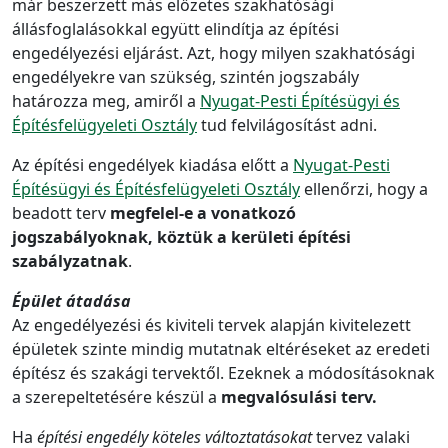
már beszerzett más előzetes szakhatósági
állásfoglalásokkal együtt elindítja az építési
engedélyezési eljárást. Azt, hogy milyen szakhatósági
engedélyekre van szükség, szintén jogszabály
határozza meg, amiről a
Nyugat-Pesti Építésügyi és
Építésfelügyeleti Osztály
tud felvilágosítást adni.
Az építési engedélyek kiadása előtt a
Nyugat-Pesti
Építésügyi és Építésfelügyeleti Osztály
ellenőrzi, hogy a
beadott terv
megfelel-e a vonatkozó
jogszabályoknak, köztük a kerületi építési
szabályzatnak
.
Épület átadása
Az engedélyezési és kiviteli tervek alapján kivitelezett
épületek szinte mindig mutatnak eltéréseket az eredeti
építész és szakági tervektől. Ezeknek a módosításoknak
a szerepeltetésére készül a
megvalósulási terv.
Ha
építési engedély köteles változtatásokat
tervez valaki