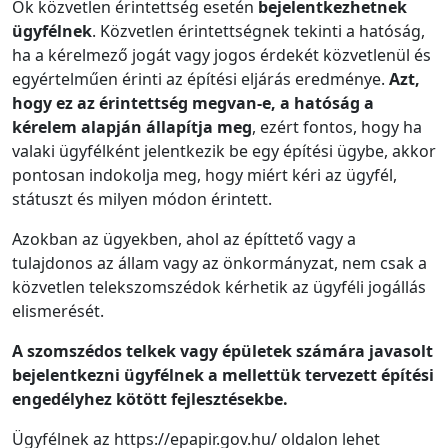
Ők közvetlen érintettség esetén
bejelentkezhetnek
ügyfélnek
. Közvetlen érintettségnek tekinti a hatóság,
ha a kérelmező jogát vagy jogos érdekét közvetlenül és
egyértelműen érinti az építési eljárás eredménye.
Azt,
hogy ez az érintettség megvan-e, a hatóság a
kérelem alapján állapítja meg
, ezért fontos, hogy ha
valaki ügyfélként jelentkezik be egy építési ügybe, akkor
pontosan indokolja meg, hogy miért kéri az ügyfél,
státuszt és milyen módon érintett.
Azokban az ügyekben, ahol az építtető vagy a
tulajdonos az állam vagy az önkormányzat, nem csak a
közvetlen telekszomszédok kérhetik az ügyféli jogállás
elismerését.
A szomszédos telkek vagy épületek számára javasolt
bejelentkezni ügyfélnek a mellettük tervezett építési
engedélyhez kötött fejlesztésekbe.
Ügyfélnek az https://epapir.gov.hu/ oldalon lehet