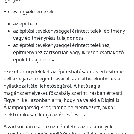
Építési ügyekben ezek
az építtető
az építési tevékenységgel érintett telek, építmény
vagy építményrész tulajdonosa
az építési tevékenységgel érintett telekhez,
építményhez zártsorúan vagy ikresen csatlakozó
épület tulajdonosa.
Ezeket az ügyfeleket az építéshatóságnak értesítenie
kell az eljárás megindításáról, az iratbetekintés és a
nyilatkozattétel lehetőségéről. A hatóság a
magánszemélyeket főszabály szerint írásban értesíti.
Figyelni kell azonban arra, hogy ha valaki a Digitális
Állampolgárság Programba bejelentkezett, akkor
elektronikusan kapja az értesítést is.
A zártsorúan csatlakozó épületek azok, amelyek
közvetlenül egymás mellé épültek, a Palotanegyedben