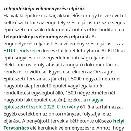
Településképi véleményezési eljárás
Ha valaki építkezni akar, akkor először egy tervezővel el
kell készíttetnie az engedélyezési eljáráshoz szükséges
építészeti-műszaki dokumentációt és el kell indítania a
településképi véleményezési eljárást.
Az
engedélyezési eljárást és a véleményezési eljárást is az
ÉTDR rendszeren
keresztül lehet lefolytatni. Az ÉTDR az
építésügyi és örökségvédelmi hatósági eljárások
elektronikus lefolytatását támogató dokumentációs
rendszer rövidítése. Egyes esetekben az Országos
Építészeti Tervtanács jár el (pl. 5000 négyzetméternél
nagyobb alapterületű épület vagy legalább 6
rendeltetési egységből álló, 1500 négyzetméternél
nagyobb lakóépület esetén), ezeket a
magyar
építészetről szóló 2023. C. törvény
61. §-a tartalmazza.
Egyéb esetekben az önkormányzat folytatja le az
eljárást. A benyújtott tervek a kéthetente ülésező
helyi
Tervtanács
elé kerülnek véleményezésre. Ahhoz, hogy