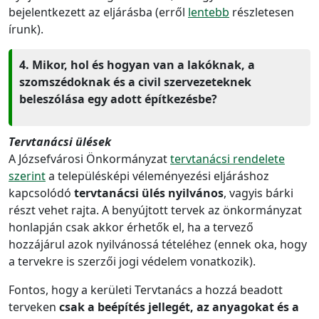
bejelentkezett az eljárásba (erről
lentebb
részletesen
írunk).
4. Mikor, hol és hogyan van a lakóknak, a
szomszédoknak és a civil szervezeteknek
beleszólása egy adott építkezésbe?
Tervtanácsi ülések
A Józsefvárosi Önkormányzat
tervtanácsi rendelete
szerint
a településképi véleményezési eljáráshoz
kapcsolódó
tervtanácsi ülés nyilvános
, vagyis bárki
részt vehet rajta. A benyújtott tervek az önkormányzat
honlapján csak akkor érhetők el, ha a tervező
hozzájárul azok nyilvánossá tételéhez (ennek oka, hogy
a tervekre is szerzői jogi védelem vonatkozik).
Fontos, hogy a kerületi Tervtanács a hozzá beadott
terveken
csak a beépítés jellegét, az anyagokat és a