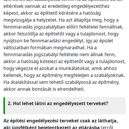
eltérések vannak az eredetileg engedélyezetthez
képest, akkor az építtető kérésére a hatóság
megvizsgálja a helyzetet. Ha azt állapítja meg, hogy a
fennmaradás jogszabályban előírt feltételei fennállnak,
akkor felszólítja az építtetőt vagy a tulajdonost, hogy
nyújtson be fennmaradási engedélyt, így az épület
változatban formában megmaradhat. Ha a
fennmaradás jogszabályi feltételei nem állnak fenn,
akkor a hatóság kötelezi az építtetőt vagy a tulajdonost,
hogy végezze el azokat a munkálatokat, amik ahhoz
kellenek, hogy az építmény megfeleljen a szabályoknak.
Ha átalakítással sem tehető szabályossá az építmény,
akkor annak bontását is elrendelheti.
2. Hol lehet látni az engedélyezett terveket?
Az építési engedélyezési terveket csak az láthatja,
aki ügyfélként bejelentkezett az eljárásba
(erről