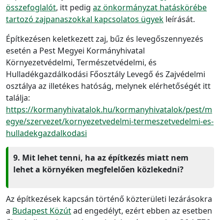
összefoglalót
, itt pedig
az önkormányzat hatáskörébe
tartozó zajpanaszokkal kapcsolatos ügyek
leírását.
Építkezésen keletkezett zaj, bűz és levegőszennyezés
esetén a Pest Megyei Kormányhivatal
Környezetvédelmi, Természetvédelmi, és
Hulladékgazdálkodási Főosztály Levegő és Zajvédelmi
osztálya az illetékes hatóság, melynek elérhetőségét itt
találja:
https://kormanyhivatalok.hu/kormanyhivatalok/pest/m
egye/szervezet/kornyezetvedelmi-termeszetvedelmi-es-
hulladekgazdalkodasi
9. Mit lehet tenni, ha az építkezés miatt nem
lehet a környéken megfelelően közlekedni?
Az építkezések kapcsán történő közterületi lezárásokra
a
Budapest Közút
ad engedélyt, ezért ebben az esetben