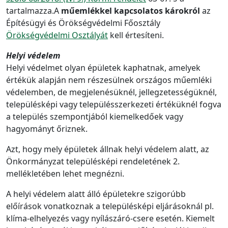
tartalmazza.A
műemlékkel kapcsolatos károkról
az
Építésügyi és Örökségvédelmi Főosztály
Örökségvédelmi Osztályát
kell értesíteni.
Helyi védelem
Helyi védelmet olyan épületek kaphatnak, amelyek
értékük alapján nem részesülnek országos műemléki
védelemben, de megjelenésüknél, jellegzetességüknél,
településképi vagy településszerkezeti értéküknél fogva
a település szempontjából kiemelkedőek vagy
hagyományt őriznek.
Azt, hogy mely épületek állnak helyi védelem alatt, az
Önkormányzat településképi rendeletének 2.
mellékletében lehet megnézni.
A helyi védelem alatt álló épületekre szigorúbb
előírások vonatkoznak a településképi eljárásoknál pl.
klíma-elhelyezés vagy nyílászáró-csere esetén. Kiemelt