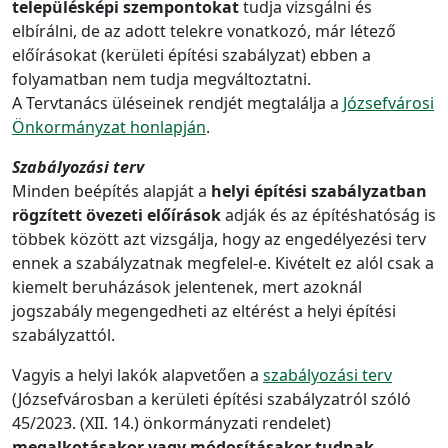
településképi szempontokat
tudja vizsgálni és
elbírálni, de az adott telekre vonatkozó, már létező
előírásokat (kerületi építési szabályzat) ebben a
folyamatban nem tudja megváltoztatni.
A Tervtanács üléseinek rendjét megtalálja a
Józsefvárosi
Önkormányzat honlapján
.
Szabályozási terv
Minden beépítés alapját a
helyi építési szabályzatban
rögzített övezeti előírások
adják és az építéshatóság is
többek között azt vizsgálja, hogy az engedélyezési terv
ennek a szabályzatnak megfelel-e. Kivételt ez alól csak a
kiemelt beruházások jelentenek, mert azoknál
jogszabály megengedheti az eltérést a helyi építési
szabályzattól.
Vagyis a helyi lakók alapvetően a
szabályozási terv
(Józsefvárosban a kerületi építési szabályzatról szóló
45/2023. (XII. 14.) önkormányzati rendelet)
megalkotásakor vagy módosításakor tudnak