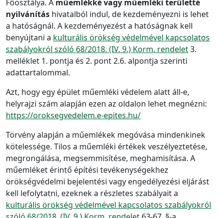
Főosztálya. A
műemlékké vagy műemléki területté
nyilvánítás
hivatalból indul, de kezdeményezni is lehet
a hatóságnál. A kezdeményezést a hatóságnak kell
benyújtani a
kulturális örökség védelmével kapcsolatos
szabályokról szóló 68/2018. (IV. 9.) Korm. rendelet
3.
melléklet 1. pontja és 2. pont 2.6. alpontja szerinti
adattartalommal.
Azt, hogy egy épület műemléki védelem alatt áll-e,
helyrajzi szám alapján ezen az oldalon lehet megnézni:
https://oroksegvedelem.e-epites.hu/
Törvény alapján a műemlékek megóvása mindenkinek
kötelessége. Tilos a műemléki értékek veszélyeztetése,
megrongálása, megsemmisítése, meghamisítása. A
műemléket érintő építési tevékenységekhez
örökségvédelmi bejelentési vagy engedélyezési eljárást
kell lefolytatni, ezeknek a részletes szabályait a
kulturális örökség védelmével kapcsolatos szabályokról
szóló 68/2018. (IV. 9.) Korm. rendelet
63-67. §-a