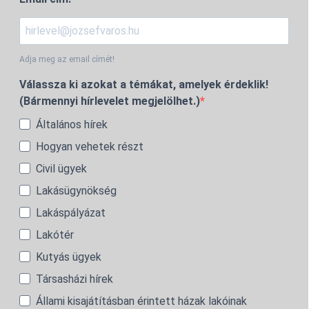
Adja meg az email címét!
Válassza ki azokat a témákat, amelyek érdeklik!
(Bármennyi hírlevelet megjelölhet.)
Általános hírek
Hogyan vehetek részt
Civil ügyek
Lakásügynökség
Lakáspályázat
Lakótér
Kutyás ügyek
Társasházi hírek
Állami kisajátításban érintett házak lakóinak