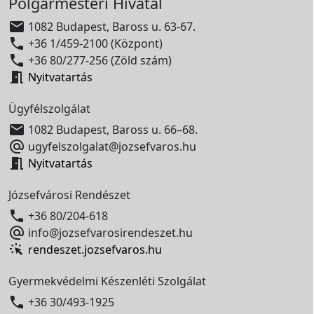
Polgármesteri Hivatal

1082 Budapest, Baross u. 63-67.

+36 1/459-2100 (Központ)

+36 80/277-256 (Zöld szám)

Nyitvatartás
Ügyfélszolgálat

1082 Budapest, Baross u. 66–68.

ugyfelszolgalat@jozsefvaros.hu

Nyitvatartás
Józsefvárosi Rendészet

+36 80/204-618

info@jozsefvarosirendeszet.hu
rendeszet.jozsefvaros.hu
Gyermekvédelmi Készenléti Szolgálat

+36 30/493-1925