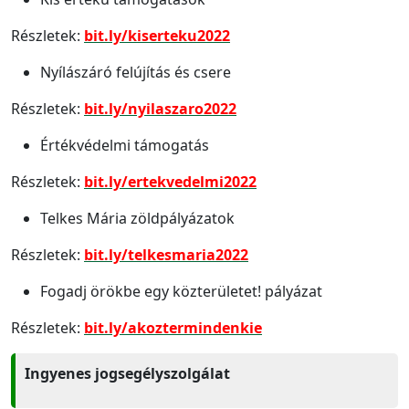
Részletek:
bit.ly/kiserteku2022
Nyílászáró felújítás és csere
Részletek:
bit.ly/nyilaszaro2022
Értékvédelmi támogatás
Részletek:
bit.ly/ertekvedelmi2022
Telkes Mária zöldpályázatok
Részletek:
bit.ly/telkesmaria2022
Fogadj örökbe egy közterületet! pályázat
Részletek:
bit.ly/akoztermindenkie
Ingyenes jogsegélyszolgálat