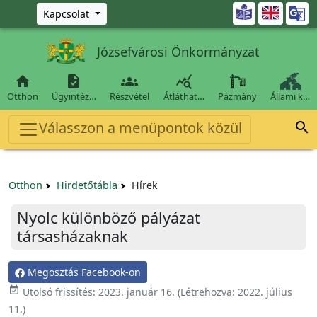
Ugrás a fő tartalomra

Kapcsolat
Józsefvárosi Önkormányzat




Otthon
Ügyintéz…
Részvétel
Átláthat…
Pázmány
Állami k…
Válasszon a menüpontok közül

Otthon
Hirdetőtábla
Hírek
Nyolc különböző pályázat
társasházaknak
Megosztás Facebook-on

Utolsó frissítés:
2023. január 16.
(Létrehozva:
2022. július
11.
)