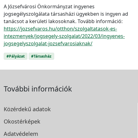
A Józsefvárosi Önkormányzat ingyenes
jogsegélyszolgálata társasházi ügyekben is ingyen ad
tanácsot a kerületi lakosoknak. Tovább információ:
https://jozsefvaros.hu/otthon/szolgaltatasok-es-
intezmenyek/jogsegely-szolgalat/2022/03/ingyenes-
jogsegelyszolgalat-jozsefvarosiaknak/
#Pályázat
#Társasház
További információk
Közérdekű adatok
Okostérképek
Adatvédelem