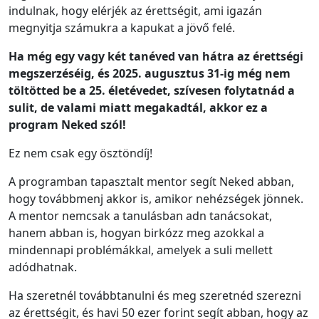
indulnak, hogy elérjék az érettségit, ami igazán
megnyitja számukra a kapukat a jövő felé.
Ha még egy vagy két tanéved van hátra az érettségi
megszerzéséig, és 2025. augusztus 31-ig még nem
töltötted be a 25. életévedet, szívesen folytatnád a
sulit, de valami miatt megakadtál, akkor ez a
program Neked szól!
Ez nem csak egy ösztöndíj!
A programban tapasztalt mentor segít Neked abban,
hogy továbbmenj akkor is, amikor nehézségek jönnek.
A mentor nemcsak a tanulásban adn tanácsokat,
hanem abban is, hogyan birkózz meg azokkal a
mindennapi problémákkal, amelyek a suli mellett
adódhatnak.
Ha szeretnél továbbtanulni és meg szeretnéd szerezni
az érettségit, és havi 50 ezer forint segít abban, hogy az