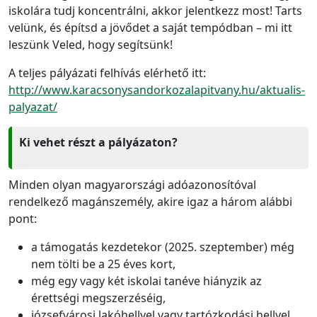
iskolára tudj koncentrálni, akkor jelentkezz most! Tarts
velünk, és építsd a jövődet a saját tempódban – mi itt
leszünk Veled, hogy segítsünk!
A teljes pályázati felhívás elérhető itt:
http://www.karacsonysandorkozalapitvany.hu/aktualis-
palyazat/
Ki vehet részt a pályázaton?
Minden olyan magyarországi adóazonosítóval
rendelkező magánszemély, akire igaz a három alábbi
pont:
a támogatás kezdetekor (2025. szeptember) még
nem tölti be a 25 éves kort,
még egy vagy két iskolai tanéve hiányzik az
érettségi megszerzéséig,
józsefvárosi lakóhellyel vagy tartózkodási hellyel