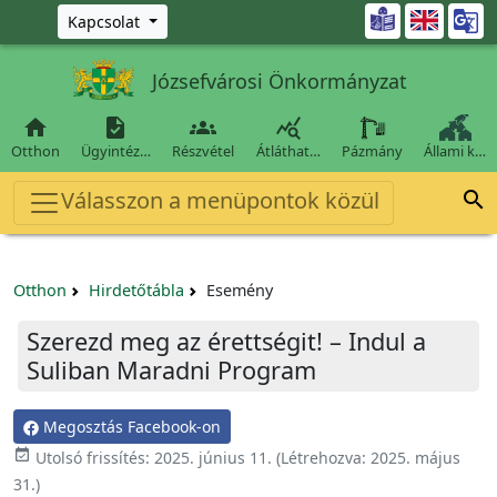
Ugrás a fő tartalomra

Kapcsolat
Józsefvárosi Önkormányzat




Otthon
Ügyintéz…
Részvétel
Átláthat…
Pázmány
Állami k…
Válasszon a menüpontok közül

Otthon
Hirdetőtábla
Esemény
Szerezd meg az érettségit! – Indul a
Suliban Maradni Program
Megosztás Facebook-on

Utolsó frissítés:
2025. június 11.
(Létrehozva:
2025. május
31.
)