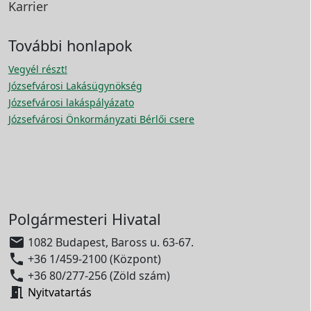
Karrier
További honlapok
Vegyél részt!
Józsefvárosi Lakásügynökség
Józsefvárosi lakáspályázato
Józsefvárosi Önkormányzati Bérlői csere
Polgármesteri Hivatal

1082 Budapest, Baross u. 63-67.

+36 1/459-2100 (Központ)

+36 80/277-256 (Zöld szám)

Nyitvatartás