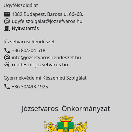
Ügyfélszolgálat

1082 Budapest, Baross u. 66–68.

ugyfelszolgalat@jozsefvaros.hu

Nyitvatartás
Józsefvárosi Rendészet

+36 80/204-618

info@jozsefvarosirendeszet.hu
rendeszet.jozsefvaros.hu
Gyermekvédelmi Készenléti Szolgálat

+36 30/493-1925
Józsefvárosi Önkormányzat