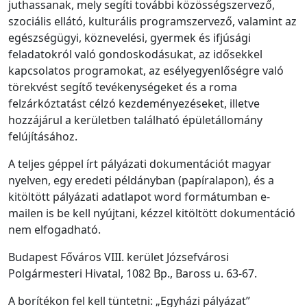
juthassanak, mely segíti további közösségszervező,
szociális ellátó, kulturális programszervező, valamint az
egészségügyi, köznevelési, gyermek és ifjúsági
feladatokról való gondoskodásukat, az idősekkel
kapcsolatos programokat, az esélyegyenlőségre való
törekvést segítő tevékenységeket és a roma
felzárkóztatást célzó kezdeményezéseket, illetve
hozzájárul a kerületben található épületállomány
felújításához.
A teljes géppel írt pályázati dokumentációt magyar
nyelven, egy eredeti példányban (papíralapon), és a
kitöltött pályázati adatlapot word formátumban e-
mailen is be kell nyújtani, kézzel kitöltött dokumentáció
nem elfogadható.
Budapest Főváros VIII. kerület Józsefvárosi
Polgármesteri Hivatal, 1082 Bp., Baross u. 63-67.
A borítékon fel kell tüntetni: „Egyházi pályázat”