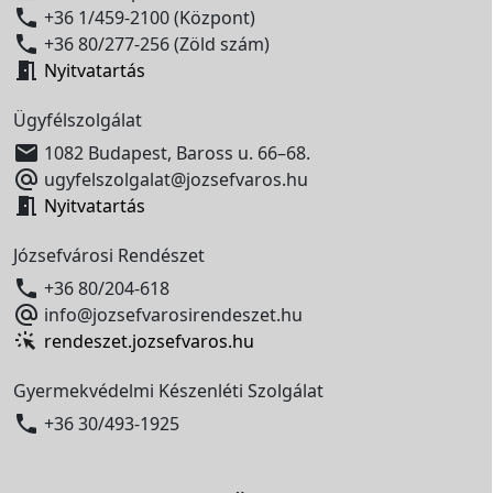

+36 1/459-2100 (Központ)

+36 80/277-256 (Zöld szám)

Nyitvatartás
Ügyfélszolgálat

1082 Budapest, Baross u. 66–68.

ugyfelszolgalat@jozsefvaros.hu

Nyitvatartás
Józsefvárosi Rendészet

+36 80/204-618

info@jozsefvarosirendeszet.hu
rendeszet.jozsefvaros.hu
Gyermekvédelmi Készenléti Szolgálat

+36 30/493-1925