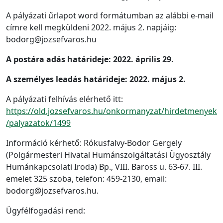
A pályázati űrlapot word formátumban az alábbi e-mail
címre kell megküldeni 2022. május 2. napjáig:
bodorg@jozsefvaros.hu
A postára adás határideje: 2022. április 29.
A személyes leadás határideje: 2022. május 2.
A pályázati felhívás elérhető itt:
https://old.jozsefvaros.hu/onkormanyzat/hirdetmenyek
/palyazatok/1499
Információ kérhető: Rókusfalvy-Bodor Gergely
(Polgármesteri Hivatal Humánszolgáltatási Ügyosztály
Humánkapcsolati Iroda) Bp., VIII. Baross u. 63-67. III.
emelet 325 szoba, telefon: 459-2130, email:
bodorg@jozsefvaros.hu.
Ügyfélfogadási rend: