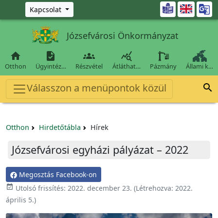
Ugrás a fő tartalomra

Kapcsolat
Józsefvárosi Önkormányzat




Otthon
Ügyintéz…
Részvétel
Átláthat…
Pázmány
Állami k…
Válasszon a menüpontok közül

Otthon
Hirdetőtábla
Hírek
Józsefvárosi egyházi pályázat – 2022
Megosztás Facebook-on

Utolsó frissítés:
2022. december 23.
(Létrehozva:
2022.
április 5.
)