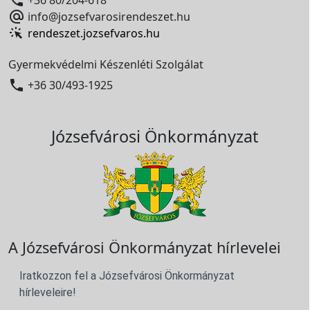

info@jozsefvarosirendeszet.hu
rendeszet.jozsefvaros.hu
Gyermekvédelmi Készenléti Szolgálat

+36 30/493-1925
Józsefvárosi Önkormányzat
A Józsefvárosi Önkormányzat hírlevelei
Iratkozzon fel a Józsefvárosi Önkormányzat
hírleveleire!