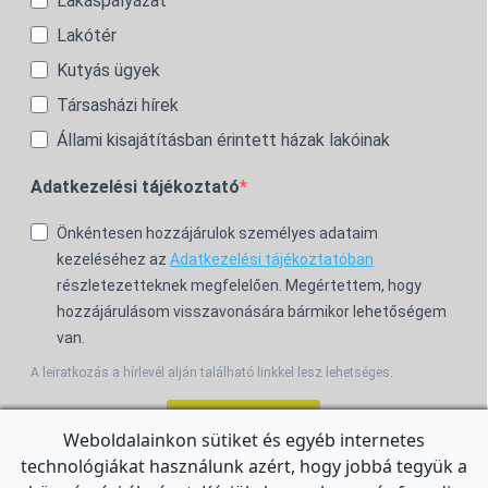
Lakáspályázat
Lakótér
Kutyás ügyek
Társasházi hírek
Állami kisajátításban érintett házak lakóinak
Adatkezelési tájékoztató
Önkéntesen hozzájárulok személyes adataim
kezeléséhez az
Adatkezelési tájékoztatóban
részletezetteknek megfelelően. Megértettem, hogy
hozzájárulásom visszavonására bármikor lehetőségem
van.
A leiratkozás a hírlevél alján található linkkel lesz lehetséges.
Feliratkozom!
Weboldalainkon sütiket és egyéb internetes
technológiákat használunk azért, hogy jobbá tegyük a
For the English Newsletter, click
HERE.