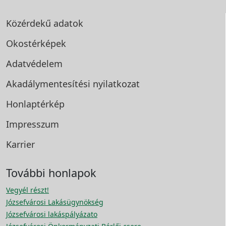
Közérdekű adatok
Okostérképek
Adatvédelem
Akadálymentesítési
nyilatkozat
Honlaptérkép
Impresszum
Karrier
További honlapok
Vegyél részt!
Józsefvárosi Lakásügynökség
Józsefvárosi lakáspályázato