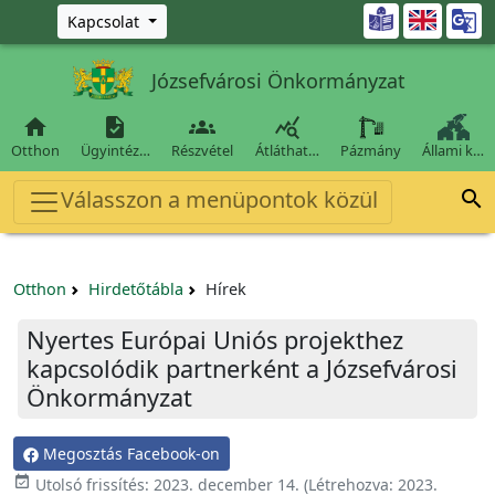
Ugrás a fő tartalomra

Kapcsolat
Józsefvárosi Önkormányzat




Otthon
Ügyintéz…
Részvétel
Átláthat…
Pázmány
Állami k…
Válasszon a menüpontok közül

Otthon
Hirdetőtábla
Hírek
Nyertes Európai Uniós projekthez
kapcsolódik partnerként a Józsefvárosi
Önkormányzat
Megosztás Facebook-on

Utolsó frissítés:
2023. december 14.
(Létrehozva:
2023.