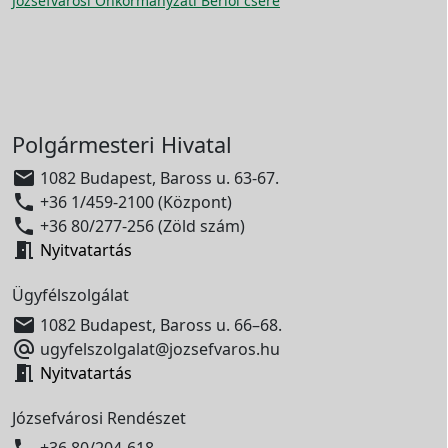
Józsefvárosi Önkormányzati Bérlői csere
Polgármesteri Hivatal

1082 Budapest, Baross u. 63-67.

+36 1/459-2100 (Központ)

+36 80/277-256 (Zöld szám)

Nyitvatartás
Ügyfélszolgálat

1082 Budapest, Baross u. 66–68.

ugyfelszolgalat@jozsefvaros.hu

Nyitvatartás
Józsefvárosi Rendészet

+36 80/204-618