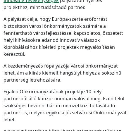
Innovatív Tevékenységek
pályázaton nyertes
projekthez, mint tudásátadó partner.
A pályázat célja, hogy Európa-szerte erőforrást
biztosítson városi önkormányzatok számára a
fenntartható városfejlesztéssel kapcsolatos, összetett
helyi kihívásokra adandó innovatív válaszok
kipróbálásához kísérleti projektek megvalósításán
keresztül.
A kezdeményezés főpályázója városi önkormányzat
lehet, ám a kiírás kiemelt hangsúlyt helyez a sokszínű
partnerség létrehozására.
Egaleo Önkormányzatának projektje 10 helyi
partnerből álló konzorciumban valósul meg. Ezen felül
szükséges bevonni három nemzetközi tudásátadó
partnert is, melyek egyike a Józsefvárosi Önkormányzat
lehet.