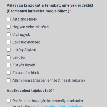
Válassza ki azokat a témákat, amelyek érdeklik!
(Bármennyi hírlevelet megjelölhet.)
Általános hírek
Hogyan vehetek részt
Civil ügyek
Lakásügynökség
Lakáspályázat
Lakótér
Kutyás ügyek
Társasházi hírek
Állami kisajátításban érintett házak lakóinak
Adatkezelési tájékoztató
Önkéntesen hozzájárulok személyes adataim
kezeléséhez az
Adatkezelési tájékoztatóban