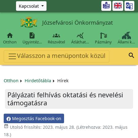
Ugrás a fő tartalomra

Kapcsolat
Józsefvárosi Önkormányzat




Otthon
Ügyintéz…
Részvétel
Átláthat…
Pázmány
Állami k…
Válasszon a menüpontok közül

Otthon
Hirdetőtábla
Hírek
Pályázati felhívás oktatási és nevelési
támogatásra
Megosztás Facebook-on

Utolsó frissítés:
2023. május 28.
(Létrehozva:
2023. május
18.
)