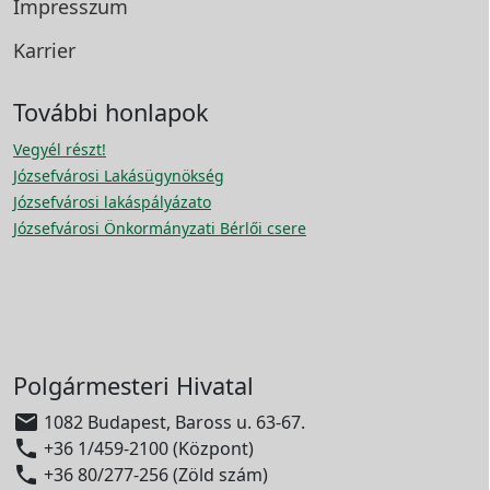
Impresszum
Karrier
További honlapok
Vegyél részt!
Józsefvárosi Lakásügynökség
Józsefvárosi lakáspályázato
Józsefvárosi Önkormányzati Bérlői csere
Polgármesteri Hivatal

1082 Budapest, Baross u. 63-67.

+36 1/459-2100 (Központ)

+36 80/277-256 (Zöld szám)