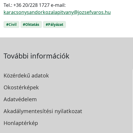
Tel.: +36 20/228 1727 e-mail:
karacsonysandorkozalapitvany@jozsefvaros.hu
#Civil
#Oktatás
#Pályázat
További információk
Közérdekű adatok
Okostérképek
Adatvédelem
Akadálymentesítési
nyilatkozat
Honlaptérkép