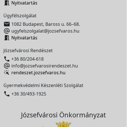

Nyitvatartás
Ügyfélszolgálat

1082 Budapest, Baross u. 66–68.

ugyfelszolgalat@jozsefvaros.hu

Nyitvatartás
Józsefvárosi Rendészet

+36 80/204-618

info@jozsefvarosirendeszet.hu
rendeszet.jozsefvaros.hu
Gyermekvédelmi Készenléti Szolgálat

+36 30/493-1925
Józsefvárosi Önkormányzat