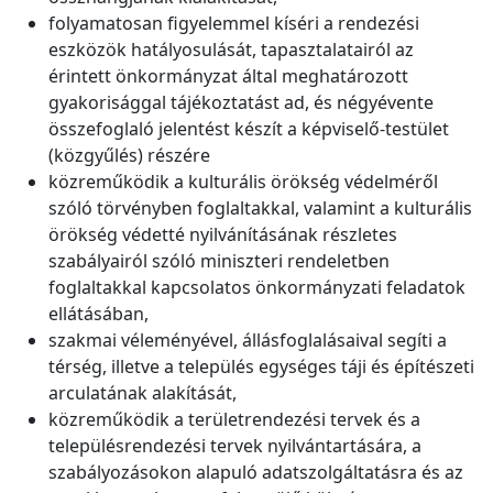
folyamatosan figyelemmel kíséri a rendezési
eszközök hatályosulását, tapasztalatairól az
érintett önkormányzat által meghatározott
gyakorisággal tájékoztatást ad, és négyévente
összefoglaló jelentést készít a képviselő-testület
(közgyűlés) részére
közreműködik a kulturális örökség védelméről
szóló törvényben foglaltakkal, valamint a kulturális
örökség védetté nyilvánításának részletes
szabályairól szóló miniszteri rendeletben
foglaltakkal kapcsolatos önkormányzati feladatok
ellátásában,
szakmai véleményével, állásfoglalásaival segíti a
térség, illetve a település egységes táji és építészeti
arculatának alakítását,
közreműködik a területrendezési tervek és a
településrendezési tervek nyilvántartására, a
szabályozásokon alapuló adatszolgáltatásra és az