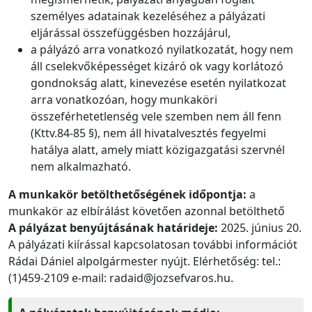
személyes adatainak kezeléséhez a pályázati
eljárással összefüggésben hozzájárul,
a pályázó arra vonatkozó nyilatkozatát, hogy nem
áll cselekvőképességet kizáró ok vagy korlátozó
gondnokság alatt, kinevezése esetén nyilatkozat
arra vonatkozóan, hogy munkaköri
összeférhetetlenség vele szemben nem áll fenn
(Kttv.84-85 §), nem áll hivatalvesztés fegyelmi
hatálya alatt, amely miatt közigazgatási szervnél
nem alkalmazható.
A munkakör betölthetőségének időpontja:
a
munkakör az elbírálást követően azonnal betölthető
A pályázat benyújtásának határideje:
2025. június 20.
A pályázati kiírással kapcsolatosan további információt
Rádai Dániel alpolgármester nyújt. Elérhetőség: tel.:
(1)459-2109 e-mail: radaid@jozsefvaros.hu.