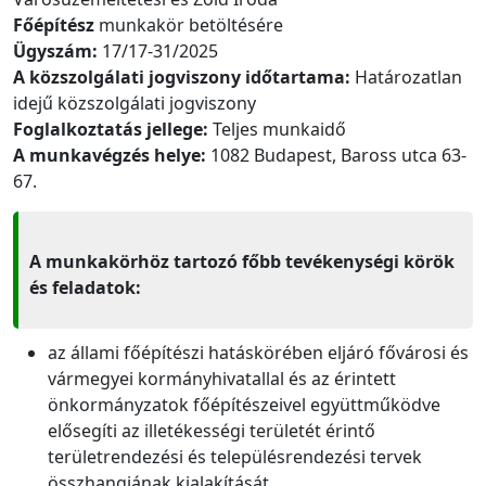
Főépítész
munkakör betöltésére
Ügyszám:
17/17-31/2025
A közszolgálati jogviszony időtartama:
Határozatlan
idejű közszolgálati jogviszony
Foglalkoztatás jellege:
Teljes munkaidő
A munkavégzés helye:
1082 Budapest, Baross utca 63-
67.
A munkakörhöz tartozó főbb tevékenységi körök
és feladatok:
az állami főépítészi hatáskörében eljáró fővárosi és
vármegyei kormányhivatallal és az érintett
önkormányzatok főépítészeivel együttműködve
elősegíti az illetékességi területét érintő
területrendezési és településrendezési tervek
összhangjának kialakítását,