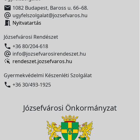

1082 Budapest, Baross u. 66–68.

ugyfelszolgalat@jozsefvaros.hu

Nyitvatartás
Józsefvárosi Rendészet

+36 80/204-618

info@jozsefvarosirendeszet.hu
rendeszet.jozsefvaros.hu
Gyermekvédelmi Készenléti Szolgálat

+36 30/493-1925
Józsefvárosi Önkormányzat