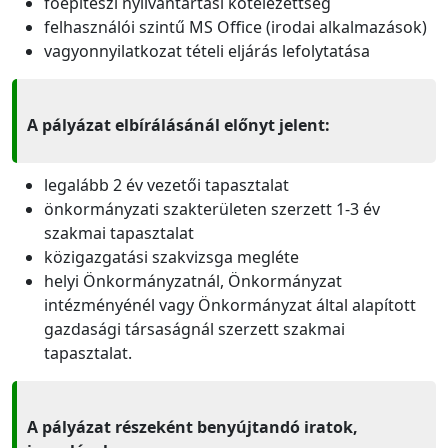
főépítészi nyilvántartási kötelezettség
felhasználói szintű MS Office (irodai alkalmazások)
vagyonnyilatkozat tételi eljárás lefolytatása
A pályázat elbírálásánál előnyt jelent:
legalább 2 év vezetői tapasztalat
önkormányzati szakterületen szerzett 1-3 év
szakmai tapasztalat
közigazgatási szakvizsga megléte
helyi Önkormányzatnál, Önkormányzat
intézményénél vagy Önkormányzat által alapított
gazdasági társaságnál szerzett szakmai
tapasztalat.
A pályázat részeként benyújtandó iratok,