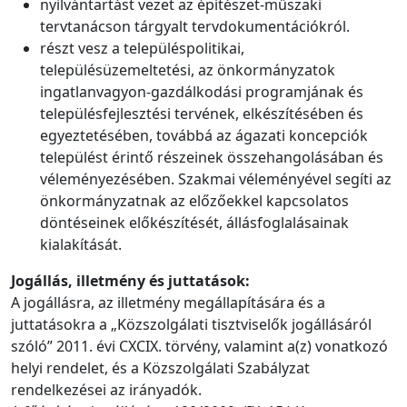
nyilvántartást vezet az építészet-műszaki
tervtanácson tárgyalt tervdokumentációkról.
részt vesz a településpolitikai,
településüzemeltetési, az önkormányzatok
ingatlanvagyon-gazdálkodási programjának és
településfejlesztési tervének, elkészítésében és
egyeztetésében, továbbá az ágazati koncepciók
települést érintő részeinek összehangolásában és
véleményezésében. Szakmai véleményével segíti az
önkormányzatnak az előzőekkel kapcsolatos
döntéseinek előkészítését, állásfoglalásainak
kialakítását.
Jogállás, illetmény és juttatások:
A jogállásra, az illetmény megállapítására és a
juttatásokra a „Közszolgálati tisztviselők jogállásáról
szóló” 2011. évi CXCIX. törvény, valamint a(z) vonatkozó
helyi rendelet, és a Közszolgálati Szabályzat
rendelkezései az irányadók.