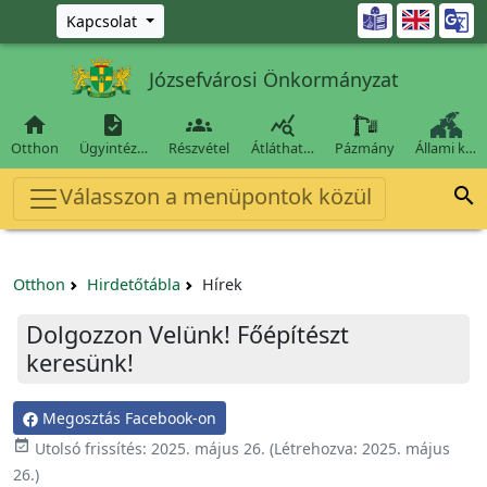
Ugrás a fő tartalomra

Kapcsolat
Józsefvárosi Önkormányzat




Otthon
Ügyintéz…
Részvétel
Átláthat…
Pázmány
Állami k…
Válasszon a menüpontok közül

Otthon
Hirdetőtábla
Hírek
Dolgozzon Velünk! Főépítészt
keresünk!
Megosztás Facebook-on

Utolsó frissítés:
2025. május 26.
(Létrehozva:
2025. május
26.
)