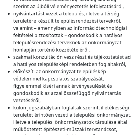
szerint az újbóli véleményeztetés lefolytatásáról,
nyilvántartást vezet a település, illetve a térség
területére készült településrendezési tervekről,
valamint – amennyiben az információtechnológiai
feltételei biztosítottak – gondoskodik a hatályos
településrendezési terveknek az önkormányzat
honlapján történő közzétételéről,
szakmai konzultáción vesz részt és tájékoztatást ad
a hatályos településképi rendeletben foglaltakról,
előkészíti az önkormányzat településkép-
védelemmel kapcsolatos szabályozását,
figyelemmel kíséri annak érvényesülését és
gondoskodik az azzal összefüggő nyilvántartás
vezetéséről,
külön jogszabályban foglaltak szerint, illetékességi
területét érintően vezeti a települési önkormányzat,
illetve a települési önkormányzatok társulása által
működtetett építészeti-műszaki tervtanácsot,