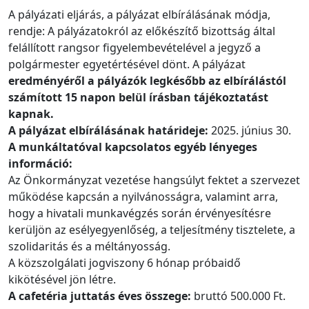
A pályázati eljárás, a pályázat elbírálásának módja,
rendje: A pályázatokról az előkészítő bizottság által
felállított rangsor figyelembevételével a jegyző a
polgármester egyetértésével dönt. A pályázat
eredményéről a pályázók legkésőbb az elbírálástól
számított 15 napon belül írásban tájékoztatást
kapnak.
A pályázat elbírálásának határideje:
2025. június 30.
A munkáltatóval kapcsolatos egyéb lényeges
információ:
Az Önkormányzat vezetése hangsúlyt fektet a szervezet
működése kapcsán a nyilvánosságra, valamint arra,
hogy a hivatali munkavégzés során érvényesítésre
kerüljön az esélyegyenlőség, a teljesítmény tisztelete, a
szolidaritás és a méltányosság.
A közszolgálati jogviszony 6 hónap próbaidő
kikötésével jön létre.
A cafetéria juttatás éves összege:
bruttó 500.000 Ft.