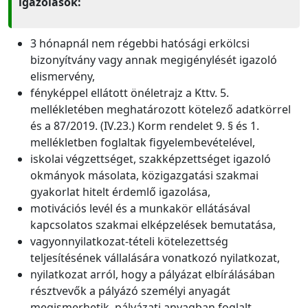
igazolások:
3 hónapnál nem régebbi hatósági erkölcsi
bizonyítvány vagy annak megigénylését igazoló
elismervény,
fényképpel ellátott önéletrajz a Kttv. 5.
mellékletében meghatározott kötelező adatkörrel
és a 87/2019. (IV.23.) Korm rendelet 9. § és 1.
mellékletben foglaltak figyelembevételével,
iskolai végzettséget, szakképzettséget igazoló
okmányok másolata, közigazgatási szakmai
gyakorlat hitelt érdemlő igazolása,
motivációs levél és a munkakör ellátásával
kapcsolatos szakmai elképzelések bemutatása,
vagyonnyilatkozat-tételi kötelezettség
teljesítésének vállalására vonatkozó nyilatkozat,
nyilatkozat arról, hogy a pályázat elbírálásában
résztvevők a pályázó személyi anyagát
megismerhetik, pályázati anyagban foglalt